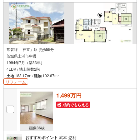
見直し、繰り上げ返済の効果的なタイミングなどご提案さ
せて頂きます。
常磐線 「神立」駅 徒歩55分
茨城県土浦市中貫
1994年7月（築33年）
4LDK / 地上階数2階
土地
183.17m
/
建物
102.67m
2
2
リフォーム
1,499万円
成約でもらえる
画像
36
枚
おすすめポイント
武本 悠利