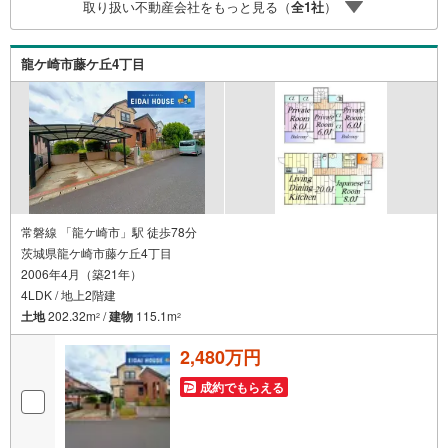
取り扱い不動産会社をもっと見る（
全
1
社
）
まで可能です（それ以外の時間帯もご相談ください！）●見
学のご希望はインターネットでの予約も可能です●［室内・
現地を見学する］ボタンをクリック！当日の見学も受付て
龍ケ崎市藤ケ丘4丁目
おりますのでお気軽にご相談ください！
常磐線 「龍ケ崎市」駅 徒歩78分
茨城県龍ケ崎市藤ケ丘4丁目
2006年4月（築21年）
4LDK / 地上2階建
土地
202.32m
/
建物
115.1m
2
2
2,480万円
成約でもらえる