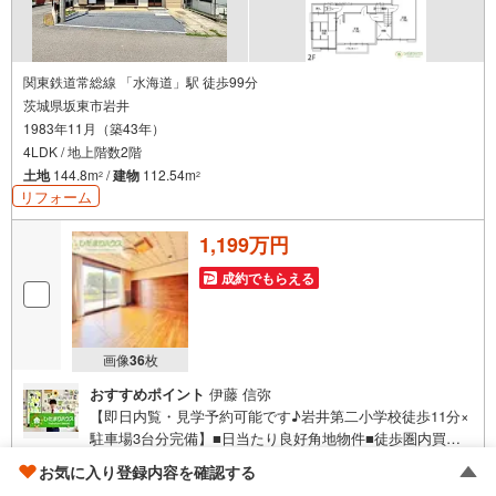
関東鉄道常総線 「水海道」駅 徒歩99分
茨城県坂東市岩井
1983年11月（築43年）
4LDK / 地上階数2階
土地
144.8m
/
建物
112.54m
2
2
リフォーム
1,199万円
成約でもらえる
画像
36
枚
おすすめポイント
伊藤 信弥
【即日内覧・見学予約可能です♪岩井第二小学校徒歩11分×
駐車場3台分完備】■日当たり良好角地物件■徒歩圏内買い
物施設多数あり■インナーガレージ完備■全居室6帖以上ゆ
お気に入り登録内容を確認する
とりある4LDK未公開写真はひだまりハウスHPにて公開中♪
ブロンズ推奨店