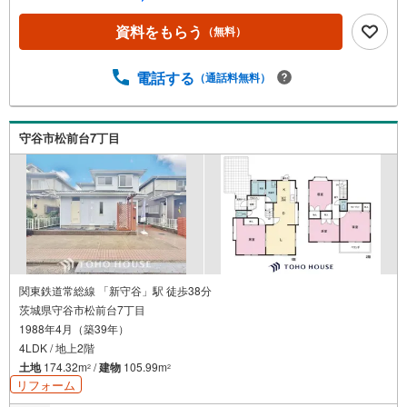
0】ご見学希望のお客様:右上の「室内・現地を見学する」
をクリックして下さい。資料請求希望のお客様:右上の「資
資料をもらう
（無料）
料をもらう」をクリックして下さい。【東宝ハウス松戸の
ポイント】（1）不動産のご提案から資金計画・ライフシミ
ュレーションのご相談・無理のないライフプラン、提携に
電話する
（通話料無料）
よる低金利住宅ローンのご提案、購入前に知る「購入後の
家族の生活」を「未来カレンダー」で見える化します。
（2）ご購入後から始まる「専属FPによるファイナンシャ
守谷市松前台7丁目
ルライフサポート」・漠然としたキャッシュフローのグラ
フ化、効果的な生命保険の見直し、繰り上げ返済の効果的
なタイミングなどご提案させて頂きます。
関東鉄道常総線 「新守谷」駅 徒歩38分
茨城県守谷市松前台7丁目
1988年4月（築39年）
4LDK / 地上2階
土地
174.32m
/
建物
105.99m
2
2
リフォーム