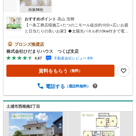
画像
36
枚
おすすめポイント
高山 浩輝
【一条工務店様施工×たつのこモール徒歩約10分×広いお庭
と日当たりの良いお家】◆太陽光パネル約10kw付きで電気
代を節約!!◆各居室に床暖房があり冬でも暖かい♪◆全窓防
犯セキュリティ付きで外出時も安心☆未公開写真はひだま
ブロンズ推奨店
りハウスHPにて公開中♪■スーパー・コンビニ・ドラッグ
株式会社ひだまりハウス つくば支店
ストア・病院、全て徒歩10分以内！■お庭が広く、BBQや
4.87
不動産会社レビュー 8件
プールなど、色々な使い方ができますね（＾＾）/■収納量
が多いため、居室を広々を使うことができます☆彡マイホ
資料をもらう
（無料）
ーム探しは、ひだまりハウスにご相談ください！■自己資金
￥0からの住宅購入できます！■他社様でご紹介されている
物件も一緒にご提案できます。■新規物件・価格変更の情報
電話する
（通話料無料）
がとてもスピーディーです。■インターネット非公開の物件
もご紹介可能です。■ご希望の方にはメールでのやりとりだ
けで大丈夫です。■お忙しいときは現地待合せ＆現地解散で
土浦市西根南2丁目
きます。■平日のご見学希望大歓迎です！龍ケ崎市藤ケ丘6
丁目 中古戸建 竜ヶ崎駅（バス停徒歩3分） 八原小学校
（徒歩5分） 城ノ内中学校（徒歩25分）