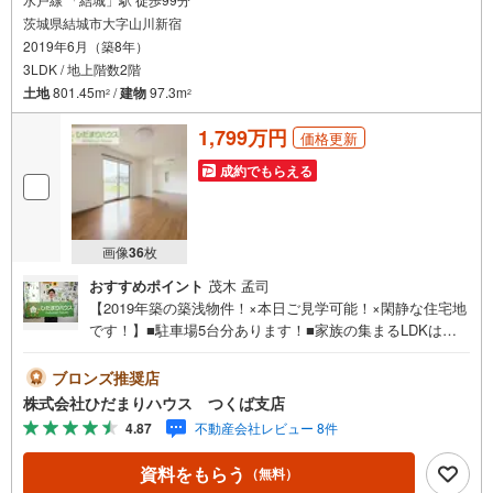
茨城県結城市大字山川新宿
2019年6月（築8年）
3LDK / 地上階数2階
土地
801.45m
/
建物
97.3m
2
2
1,799万円
価格更新
成約でもらえる
画像
36
枚
おすすめポイント
茂木 孟司
【2019年築の築浅物件！×本日ご見学可能！×閑静な住宅地
です！】■駐車場5台分あります！■家族の集まるLDKは
広々18.3帖！■水廻りをまとめて、家事動線にも配慮！未公
開写真はひだまりハウスHPにて公開中♪■人気のオール電
ブロンズ推奨店
化住宅☆彡■パントリー完備で散らかりがちなキッチン回り
株式会社ひだまりハウス つくば支店
もラクラクお片付けできちゃいます！■角地につき日当た
4.87
不動産会社レビュー 8件
り・風通し良好です☆ひだまりハウスについて・・。引渡
し件数3.800件以上 信頼される理由◆宅地建物取引士 ◆
資料をもらう
（無料）
ファイナンシャルプランナー◆20年以上のキャリア 大