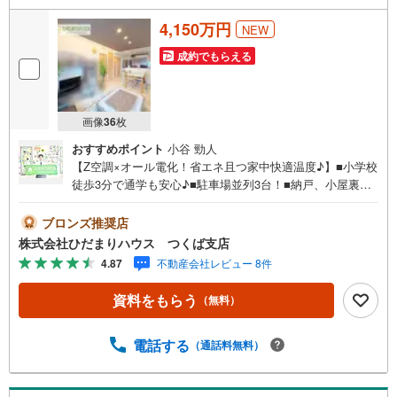
4,150万円
NEW
成約でもらえる
画像
36
枚
おすすめポイント
小谷 勁人
【Z空調×オール電化！省エネ且つ家中快適温度♪】■小学校
徒歩3分で通学も安心♪■駐車場並列3台！■納戸、小屋裏収
納、全室収納付きで豊富な収納◎■間接照明採用でお洒落な
リビング空間♪未公開写真はひだまりハウスHPにて公開中
ブロンズ推奨店
♪■高台角地につき眺望良好！ハザードも安心です！■Z空調
株式会社ひだまりハウス つくば支店
効果で廊下や階段まで家中快適な温度を保てます■大きな小
4.87
不動産会社レビュー 8件
屋裏収納はお子様の秘密基地としてもお使いいただけます
♪ひだまりハウスについて・・。引渡し件数3.800件以上
資料をもらう
（無料）
信頼される理由◆宅地建物取引士 ◆ファイナンシャルプ
ランナー◆20年以上のキャリア 大手ハウスメーカーで
注文住宅の経験多くの資格を保有するスタッフ『お客様に
電話する
（通話料無料）
寄り添った、心の行き届いた、安心のアドバイス』お客様
が不安に思う事、疑問に思う事何でもお話し頂き、頼りに
して下さい。ひだまりのような温かいお家を、一緒にお探