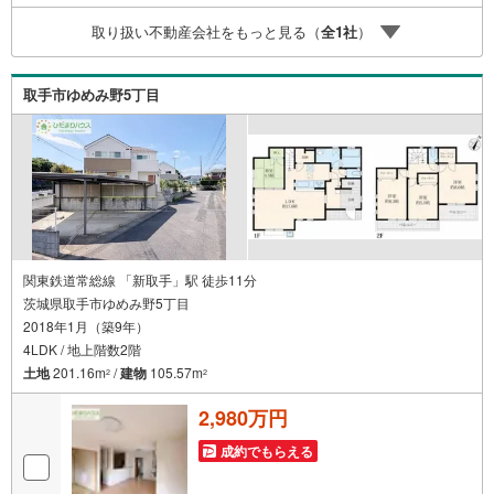
しいときは現地待合せ＆現地解散できます。■平日のご見学
取り扱い不動産会社をもっと見る（
全
1
社
）
希望大歓迎です！下妻市下妻丁 中古戸建 下妻駅（徒歩1
3分） 下妻小学校（徒歩9分） 下妻中学校（徒歩27分）
取手市ゆめみ野5丁目
関東鉄道常総線 「新取手」駅 徒歩11分
茨城県取手市ゆめみ野5丁目
2018年1月（築9年）
4LDK / 地上階数2階
土地
201.16m
/
建物
105.57m
2
2
2,980万円
成約でもらえる