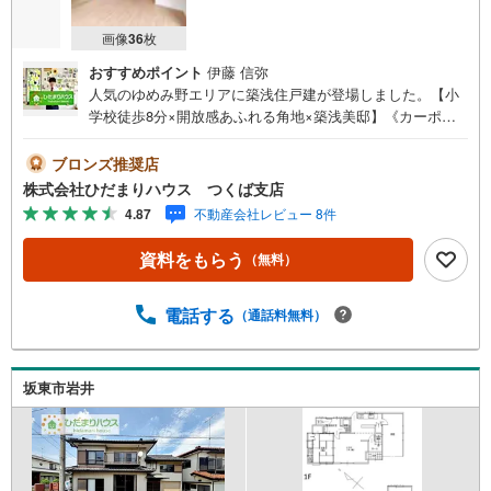
画像
36
枚
おすすめポイント
伊藤 信弥
人気のゆめみ野エリアに築浅住戸建が登場しました。【小
学校徒歩8分×開放感あふれる角地×築浅美邸】《カーポー
ト付き縦列2台駐車、プライベートガーデン付き シューズ
クローク・パントリー・WICと収納豊富》■スーパー・学
ブロンズ推奨店
校・公園が徒歩圏■玄関カードキー■周辺公園が充実ペット
株式会社ひだまりハウス つくば支店
と過ごす◎■都市ガス 上下水道 ■カーポート付き、目隠
4.87
不動産会社レビュー 8件
しフェンスのプライベート庭■角地×土地約60坪×収納充実
の4LDKマイホーム探しは、ひだまりハウスにご相談くださ
資料をもらう
（無料）
い！■自己資金￥0からの住宅購入できます！■他社様でご
紹介されている物件も一緒にご提案できます。■新規物件・
価格変更の情報がとてもスピーディーです。■インターネッ
電話する
（通話料無料）
ト非公開の物件もご紹介可能です。■ご希望の方にはメール
でのやりとりだけで大丈夫です。■お忙しいときは現地待合
せ＆現地解散できます。■平日のご見学希望大歓迎です！取
坂東市岩井
手市ゆめみ野5丁目 中古戸建 新取手駅（徒歩11分） 高
井小学校（徒歩8分） 永山中学校（徒歩27分）