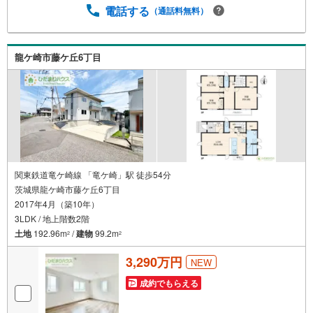
り添った、心の行き届いた、安心のアドバイス』お客様が
電話する
（通話料無料）
不安に思う事、疑問に思う事何でもお話し頂き、頼りにし
て下さい。ひだまりのような温かいお家を、一緒にお探し
しませんか？つくば市学園南3丁目 中古戸建 研究学園駅
龍ケ崎市藤ケ丘6丁目
（徒歩22分） 葛城小学校（徒歩8分） 手代木中学校（徒
歩32分）
関東鉄道竜ケ崎線 「竜ケ崎」駅 徒歩54分
茨城県龍ケ崎市藤ケ丘6丁目
2017年4月（築10年）
3LDK / 地上階数2階
土地
192.96m
/
建物
99.2m
2
2
3,290万円
NEW
成約でもらえる