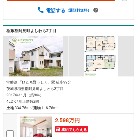
手ハウスメーカーで注文住宅の経験多くの資格を保有する
スタッフ『お客様に寄り添った、心の行き届いた、安心の
電話する
（通話料無料）
アドバイス』お客様が不安に思う事、疑問に思う事何でも
お話し頂き、頼りにして下さい。ひだまりのような温かい
お家を、一緒にお探ししませんか？結城市大字山川新宿
稲敷郡阿見町よしわら2丁目
中古戸建 結城駅（約8.1km） 山川小学校（徒歩17分）
結城南中学校（徒歩25分）
常磐線 「ひたち野うしく」駅 徒歩99分
茨城県稲敷郡阿見町よしわら2丁目
2017年11月（築9年）
4LDK / 地上階数2階
土地
334.76m
/
建物
116.76m
2
2
2,598万円
成約でもらえる