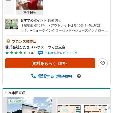
画像
36
枚
おすすめポイント
長瀬 秀行
【敷地面積101坪！×アウトレット徒歩10分！×5LDK対
応！】■ウォークインクローゼットやシューズインクローク
など収納力◎■お車最大8台駐車可能■お家の裏には公園が
あり子育てもしやすい環境です！未公開写真はひだまりハ
ブロンズ推奨店
ウスHPにて公開中♪■あみプレミアムアウトレットまで徒
株式会社ひだまりハウス つくば支店
歩10分！■病院やコンビニも徒歩圏内！■広いお庭で家庭菜
4.87
不動産会社レビュー 8件
園も！ひだまりハウスについて・・。引渡し件数3.800件以
上 信頼される理由◆宅地建物取引士 ◆ファイナンシャ
資料をもらう
（無料）
ルプランナー◆20年以上のキャリア 大手ハウスメーカ
ーで注文住宅の経験多くの資格を保有するスタッフ『お客
様に寄り添った、心の行き届いた、安心のアドバイス』お
電話する
（通話料無料）
客様が不安に思う事、疑問に思う事何でもお話し頂き、頼
りにして下さい。ひだまりのような温かいお家を、一緒に
お探ししませんか？稲敷郡阿見町よしわら2丁目 中古戸
牛久市田宮町
建 ひたち野うしく駅（徒歩117分） 阿見小学校（徒歩7
3分） 阿見中学校（徒歩73分）