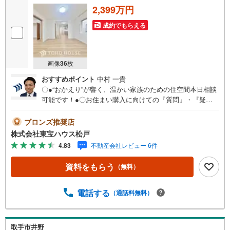
2,399万円
成約でもらえる
画像
36
枚
おすすめポイント
中村 一貴
〇●“おかえり”が響く、温かい家族のための住空間本日相談
可能です！●〇お住まい購入に向けての『質問』・『疑
問』。具体的に何を準備をして進めたらいいのか？些細な
事でも何でも質問して下さい。誰よりも解り易く、安心し
ブロンズ推奨店
てお住まいが購入出来るようサポート致します。■ご予約い
株式会社東宝ハウス松戸
ただくとご見学がスムーズです！【営業時間9:00～21:00】
4.83
不動産会社レビュー 6件
ご見学希望のお客様:右上の「室内・現地を見学する」をク
リックして下さい。資料請求希望のお客様:右上の「資料を
資料をもらう
（無料）
もらう」をクリックして下さい。【東宝ハウス松戸のポイ
ント】（1）不動産のご提案から資金計画・ライフシミュレ
ーションのご相談・無理のないライフプラン、提携による
電話する
（通話料無料）
低金利住宅ローンのご提案、購入前に知る「購入後の家族
の生活」を「未来カレンダー」で見える化します。（2）ご
購入後から始まる「専属FPによるファイナンシャルライフ
取手市井野