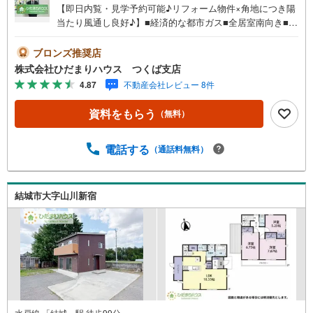
【即日内覧・見学予約可能♪リフォーム物件×角地につき陽
当たり風通し良好♪】■経済的な都市ガス■全居室南向き■収
納豊富な間取り■2台駐車可能■カーポート完備■前面道路幅
ゆったり6m未公開写真はひだまりハウスHPにて公開中♪■
ブロンズ推奨店
閑静な住宅地で叶える静かな暮らし■南東側道路につき陽当
株式会社ひだまりハウス つくば支店
たり良好です！■リビングと和室が続き間設計なので、家族
4.87
不動産会社レビュー 8件
の目が届き、子供が安心して過ごせる間取り♪マイホーム
探しは、ひだまりハウスにご相談ください！■自己資金￥0
資料をもらう
（無料）
からの住宅購入できます！■他社様でご紹介されている物件
も一緒にご提案できます。■新規物件・価格変更の情報がと
てもスピーディーです。■インターネット非公開の物件もご
電話する
（通話料無料）
紹介可能です。■ご希望の方にはメールでのやりとりだけで
大丈夫です。■お忙しいときは現地待合せ＆現地解散できま
す。■平日のご見学希望大歓迎です！土浦市中貫 中古戸
結城市大字山川新宿
建 神立駅（徒歩55分） 都和小学校（徒歩33分） 都和
中学校（徒歩27分）
水戸線 「結城」駅 徒歩99分