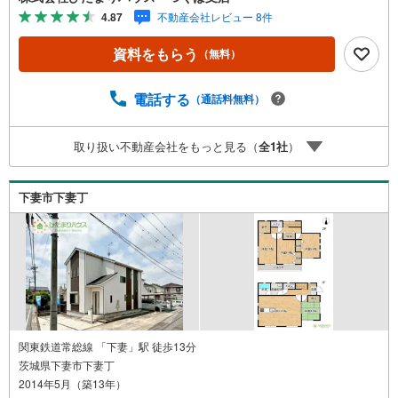
■トイレは1F、2F共に完備！取り合いになることがありま
4.87
不動産会社レビュー 8件
せんね（＾＾）/■一人部屋が実現できる4LDK間取りです。
将来お子様の一人部屋をお考えの方にオススメな物件です
資料をもらう
（無料）
♪マイホーム探しは、ひだまりハウスにご相談ください！■
自己資金￥0からの住宅購入できます！■他社様でご紹介さ
れている物件も一緒にご提案できます。■新規物件・価格変
電話する
（通話料無料）
更の情報がとてもスピーディーです。■インターネット非公
開の物件もご紹介可能です。■ご希望の方にはメールでのや
取り扱い不動産会社をもっと見る（
全
1
社
）
りとりだけで大丈夫です。■お忙しいときは現地待合せ＆現
地解散できます。■平日のご見学希望大歓迎です！筑西市幸
町2丁目 中古戸建 玉戸駅（徒歩28分） 大田小学校（徒
下妻市下妻丁
歩33分） 下館南中学校（自転車17
関東鉄道常総線 「下妻」駅 徒歩13分
茨城県下妻市下妻丁
2014年5月（築13年）