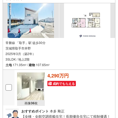
サポート」・漠然としたキャッシュフローのグラフ化、効
果的な生命保険の見直し、繰り上げ返済の効果的なタイミ
ングなどご提案させて頂きます。
常磐線 「取手」駅 徒歩30分
茨城県取手市井野
2025年3月（築2年）
3SLDK / 地上2階
土地
171.05m
/
建物
107.65m
2
2
4,290万円
成約でもらえる
画像
36
枚
おすすめポイント
本多 剛正
【全棟・全館空調搭載住宅！長期優良住宅にて税制優遇！