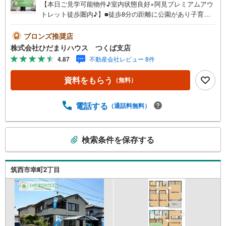
【本日ご見学可能物件♪室内状態良好×阿見プレミアムアウ
トレット徒歩圏内♪】■徒歩8分の距離に公園があり子育て
世代に人気のエリア■前面道路は広々しており駐車も楽々♪
■カスミ徒歩11分！■ゴルフ場も近くゴルフ好きな方にもお
ブロンズ推奨店
すすめ！未公開写真はひだまりハウスHPにて公開中♪■あ
株式会社ひだまりハウス つくば支店
みプレミアムアウトレット徒歩圏内！■ウォークインクロー
4.87
不動産会社レビュー 8件
ゼットが多く収納力豊富■都市ガス物件で経済的！マイホー
ム探しは、ひだまりハウスにご相談ください！■自己資金
資料をもらう
（無料）
￥0からの住宅購入できます！■他社様でご紹介されている
物件も一緒にご提案できます。■新規物件・価格変更の情報
がとてもスピーディーです。■インターネット非公開の物件
電話する
（通話料無料）
もご紹介可能です。■ご希望の方にはメールでのやりとりだ
けで大丈夫です。■お忙しいときは現地待合せ＆現地解散で
こ
きます。■平日のご見学希望大歓迎です！阿見町よしわら2
検索条件を保存する
の
丁目 中古戸建 ひたち野うしく駅（10.5Km） 阿見小学
検
校（徒歩67分） 阿見中学校（徒歩68分）
索
筑西市幸町2丁目
条
件
で
通
知