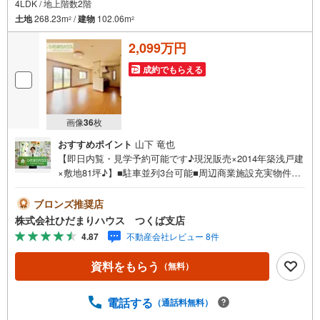
4LDK / 地上階数2階
土地
268.23m
/
建物
102.06m
2
2
2,099万円
成約でもらえる
画像
36
枚
おすすめポイント
山下 竜也
【即日内覧・見学予約可能です♪現況販売×2014年築浅戸建
×敷地81坪♪】■駐車並列3台可能■周辺商業施設充実物件■
下妻駅まで徒歩13分近隣の物件もまとめてご案内いたしま
す！未公開写真はひだまりハウスHPにて公開中♪■下妻駅
ブロンズ推奨店
徒歩13分で通勤・通学も安心です（*＾＾*）■2部屋から出
株式会社ひだまりハウス つくば支店
入り可能なバルコニー！■玄関が広いので親子で並んで仲良
4.87
不動産会社レビュー 8件
く靴が履けますね（＾＾）/マイホーム探しは、ひだまりハ
ウスにご相談ください！■自己資金￥0からの住宅購入でき
資料をもらう
（無料）
ます！■他社様でご紹介されている物件も一緒にご提案でき
ます。■新規物件・価格変更の情報がとてもスピーディーで
す。■インターネット非公開の物件もご紹介可能です。■ご
電話する
（通話料無料）
希望の方にはメールでのやりとりだけで大丈夫です。■お忙