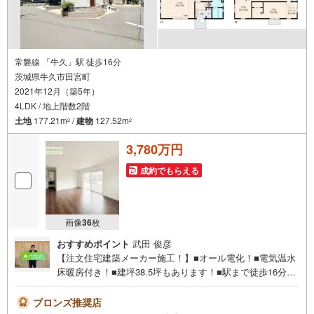
常磐線 「牛久」駅 徒歩16分
茨城県牛久市田宮町
2021年12月（築5年）
4LDK / 地上階数2階
土地
177.21m
/
建物
127.52m
2
2
3,780万円
成約でもらえる
画像
36
枚
おすすめポイント
武田 俊彦
【注文住宅建築メーカー施工！】■オール電化！■電気温水
床暖房付き！■建坪38.5坪もあります！■駅まで徒歩16分で
通勤圏内です♪未公開写真はひだまりハウスHPにて公開中
♪マイホーム探しは、ひだまりハウスにご相談ください！■
ブロンズ推奨店
自己資金￥0からの住宅購入できます！■他社様でご紹介さ