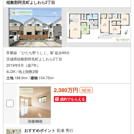
稲敷郡阿見町よしわら2丁目
ししませんか？つくば市みどりの南 中古戸建 みどりの
駅（徒歩26分） みどりの南小学校（徒歩3分） みどりの
南中学校（徒歩4分）
常磐線 「ひたち野うしく」駅 徒歩99分
茨城県稲敷郡阿見町よしわら2丁目
2019年9月（築7年）
4LDK / 地上階数2階
土地
188.9m
/
建物
104.75m
2
2
2,380万円
NEW
成約でもらえる
画像
36
枚
おすすめポイント
長瀬 秀行