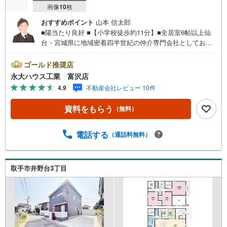
画像
10
枚
おすすめポイント
山本 信太郎
■陽当たり良好 ■【小学校徒歩約11分】■全居室6帖以上仙
台・宮城県に地域密着四半世紀の仲介専門会社としてお客
様に安心とスピードを提供します！売主様には満足のいく
売却を、買主様には全ての情報の中からライフスタイルに
ゴールド推奨店
合致した最良の選択をご提案させていただきます！
永大ハウス工業 富沢店
4.9
不動産会社レビュー 10件
資料をもらう
（無料）
電話する
（通話料無料）
取手市井野台3丁目