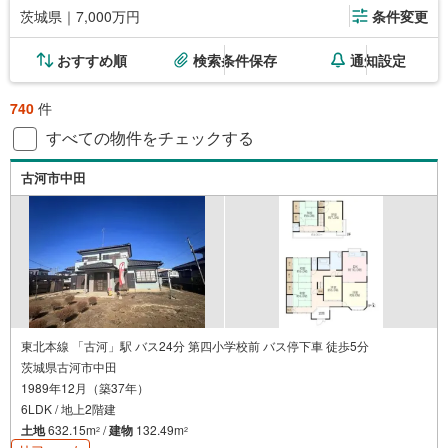
茨城県｜7,000万円
条件変更
おすすめ順
検索条件保存
通知設定
740
件
すべての物件をチェックする
古河市中田
東北本線 「古河」駅 バス24分 第四小学校前 バス停下車 徒歩5分
茨城県古河市中田
1989年12月（築37年）
6LDK / 地上2階建
土地
632.15m
/
建物
132.49m
2
2