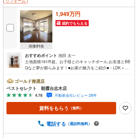
リフォーム
1,949万円
成約でもらえる
画像
31
枚
おすすめポイント
池田 太一
土地面積191坪超。お子様とのキャッチボール,お友達とBB
Qなど夢が膨らみます！■お家の魅力をご紹介■・LDK＋南
側の洋室で約18帖の広さ。穏やかな時間をお過ごしいただ
けます。・プライベート空間もゆったり過ごせる全居室6帖
ゴールド推奨店
以上の広さ。・1階に水回りが配置されたコンパクトな家事
ベストセレクト 朝霞台志木店
動線。・採光面積が広いワイドスパン仕様で室内全体に光
4.78
不動産会社レビュー 28件
と風が舞い込みます。・室内リフォーム施工で水回り設備
も一新！・幹線道路から1本入った閑静な住宅地。■周辺環
資料をもらう
（無料）
境のご紹介■・古河市立古河第四小学校まで徒歩約4分の立
地。・毎日の買物に便利な徒歩約19分の業務スーパー古河
大堤店。・利根川橋クリニックまで徒歩約13分,かかりつけ
電話する
（通話料無料）
の病院を近くに持てると安心ですね。【お電話でのご予約
のほうがスムーズにご対応できます】内覧は10:00～18:00