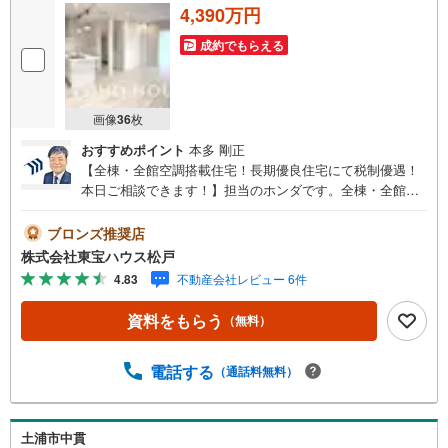
4,390万円
成約でもらえる
画像
36
枚
おすすめポイント
本多 剛正
【全棟・全館空調搭載住宅！長期優良住宅にて税制優遇！
本日ご相談できます！】担当のホンダです。全棟・全館空
調搭載住宅！開放感のある角地！長期優良住宅にて税制優
遇！本日ご相談できます！■ご予約いただくとご見学がスム
ブロンズ推奨店
ーズです！【営業時間9:00～21:00】ご見学希望のお客様:
株式会社東宝ハウス松戸
右上の「室内・現地を見学する」をクリックして下さい。
4.83
不動産会社レビュー 6件
資料請求希望のお客様:右上の「資料をもらう」をクリック
して下さい。【東宝ハウス松戸のポイント】（1）不動産の
資料をもらう
（無料）
ご提案から資金計画・ライフシミュレーションのご相談・
無理のないライフプラン、提携による低金利住宅ローンの
ご提案、購入前に知る「購入後の家族の生活」を「未来カ
電話する
（通話料無料）
レンダー」で見える化します。（2）ご購入後から始まる
「専属FPによるファイナンシャルライフサポート」・漠然
としたキャッシュフローのグラフ化、効果的な生命保険の
土浦市中貫