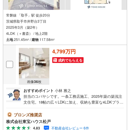
常磐線 「取手」駅 徒歩20分
茨城県取手市井野台3丁目
2025年3月（築2年）
4LDK（＋書斎） / 地上2階
土地
251.45m
/
建物
117.58m
2
2
4,799万円
成約でもらえる
画像
36
枚
おすすめポイント
小林 雅之
担当のコバヤシです。一条工務店施工、2025年築の築浅注
文住宅。18帖の広々LDKに加え、収納も豊富な4LDKプラン
で、ご家族皆さまがゆとりを持って暮らせます。築浅なら
ではの美しい室内を是非現地で！2025年築×長期優良住宅
ブロンズ推奨店
性能にも暮らしにも妥協しないワンランク上の邸宅ご予約
株式会社東宝ハウス松戸
いただくとご見学がスムーズです！【営業時間9:00～21:0
4.83
不動産会社レビュー 6件