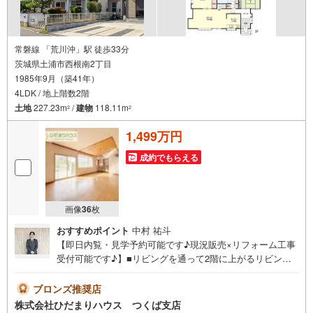
常磐線 「荒川沖」駅 徒歩33分
茨城県土浦市西根南2丁目
1985年9月（築41年）
4LDK / 地上階数2階
土地
227.23m
/
建物
118.11m
2
2
1,499万円
成約でもらえる
画像
36
枚
おすすめポイント
中村 祐斗
【即日内覧・見学予約可能です♪現況販売×リフォーム工事
受付可能です♪】■リビングを通って2階に上がるリビング
イン階段！■お買い物に便利な立地です！■全居室収納完
備！未公開写真はひだまりハウスHPにて公開中♪■小中学
ブロンズ推奨店
校まで、それぞれ徒歩10分圏内！■全居室6帖以上！ゆとり
株式会社ひだまりハウス つくば支店