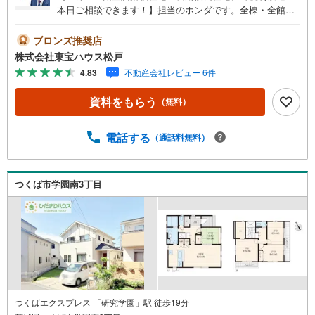
本日ご相談できます！】担当のホンダです。全棟・全館空
調搭載住宅！開放感のある角地！長期優良住宅にて税制優
遇！本日ご相談できます！■ご予約いただくとご見学がスム
ブロンズ推奨店
ーズです！【営業時間9:00～21:00】ご見学希望のお客様:
株式会社東宝ハウス松戸
右上の「室内・現地を見学する」をクリックして下さい。
4.83
不動産会社レビュー 6件
資料請求希望のお客様:右上の「資料をもらう」をクリック
して下さい。【東宝ハウス松戸のポイント】（1）不動産の
資料をもらう
（無料）
ご提案から資金計画・ライフシミュレーションのご相談・
無理のないライフプラン、提携による低金利住宅ローンの
ご提案、購入前に知る「購入後の家族の生活」を「未来カ
電話する
（通話料無料）
レンダー」で見える化します。（2）ご購入後から始まる
「専属FPによるファイナンシャルライフサポート」・漠然
としたキャッシュフローのグラフ化、効果的な生命保険の
つくば市学園南3丁目
見直し、繰り上げ返済の効果的なタイミングなどご提案さ
せて頂きます。
つくばエクスプレス 「研究学園」駅 徒歩19分