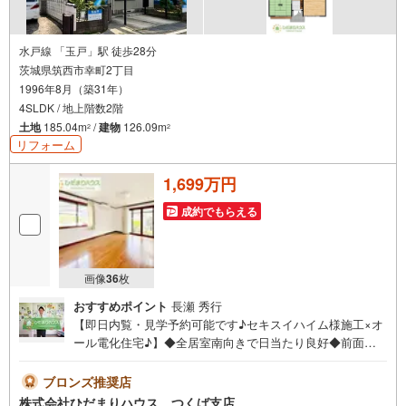
を
受
け
水戸線 「玉戸」駅 徒歩28分
茨城県筑西市幸町2丁目
取
1996年8月（築31年）
る
4SLDK / 地上階数2階
・
土地
185.04m
/
建物
126.09m
2
2
条
リフォーム
件
を
1,699万円
マ
イ
成約でもらえる
ペ
ー
ジ
画像
36
枚
に
おすすめポイント
長瀬 秀行
保
【即日内覧・見学予約可能です♪セキスイハイム様施工×オ
存
ール電化住宅♪】◆全居室南向きで日当たり良好◆前面道
す
路6mで車の出入りラクラク◆主寝室広々10帖◆全居室収納
る
完備未公開写真はひだまりハウスHPにて公開中♪■広々と
ブロンズ推奨店
したバルコニー付き。お洗濯物もぜーんぶ干せちゃいます!!
株式会社ひだまりハウス つくば支店