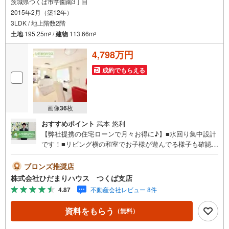
茨城県つくば市学園南3丁目
2015年2月（築12年）
3LDK / 地上階数2階
土地
195.25m
/
建物
113.66m
2
2
4,798万円
成約でもらえる
画像
36
枚
おすすめポイント
武本 悠利
【弊社提携の住宅ローンで月々お得に♪】■水回り集中設計
です！■リビング横の和室でお子様が遊んでる様子も確認で
きます！■8帖の広々寝室には大容量W.I.C付き！未公開写真
はひだまりハウスHPにて公開中♪■人気のオール電化住宅
ブロンズ推奨店
☆彡■バルコニーが2ヵ所あるので、複数の部屋から光を採
株式会社ひだまりハウス つくば支店
りこめます！■ご家族との会話を楽しめる対面式キッチン♪
4.87
不動産会社レビュー 8件
ひだまりハウスについて・・。引渡し件数3.800件以上 信
頼される理由◆宅地建物取引士 ◆ファイナンシャルプラ
資料をもらう
（無料）
ンナー◆20年以上のキャリア 大手ハウスメーカーで注
文住宅の経験多くの資格を保有するスタッフ『お客様に寄