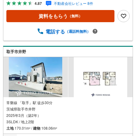
のある4LDK☆■リビングと洋室が続き間設計ですので、大
4.87
不動産会社レビュー 8件
空間を演出できます（＾O＾）マイホーム探しは、ひだま
りハウスにご相談ください！■自己資金￥0からの住宅購入
資料をもらう
（無料）
できます！■他社様でご紹介されている物件も一緒にご提案
できます。■新規物件・価格変更の情報がとてもスピーディ
ーです。■インターネット非公開の物件もご紹介可能です。
電話する
（通話料無料）
■ご希望の方にはメールでのやりとりだけで大丈夫です。■
お忙しいときは現地待合せ＆現地解散できます。■平日のご
見学希望大歓迎です！土浦市西根南2丁目 中古戸建 荒川
取手市井野
沖駅（徒歩33分） 中村小学校（徒歩5分） 土浦第三中学
校（徒歩10分）
常磐線 「取手」駅 徒歩30分
茨城県取手市井野
2025年3月（築2年）
3SLDK / 地上2階
土地
170.01m
/
建物
108.06m
2
2