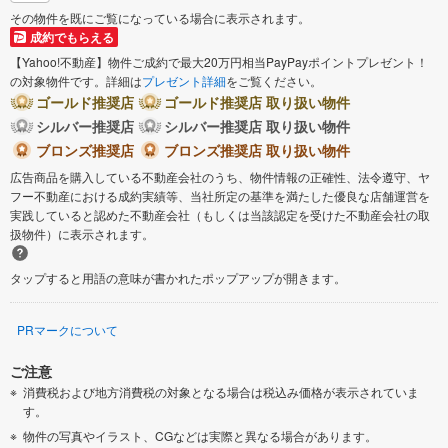
その物件を既にご覧になっている場合に表示されます。
成約でもらえる
【Yahoo!不動産】物件ご成約で最大20万円相当PayPayポイントプレゼント！
の対象物件です。詳細は
プレゼント詳細
をご覧ください。
ゴールド推奨店
ゴールド推奨店 取り扱い物件
シルバー推奨店
シルバー推奨店 取り扱い物件
ブロンズ推奨店
ブロンズ推奨店 取り扱い物件
広告商品を購入している不動産会社のうち、物件情報の正確性、法令遵守、ヤ
フー不動産における成約実績等、当社所定の基準を満たした優良な店舗運営を
実践していると認めた不動産会社（もしくは当該認定を受けた不動産会社の取
扱物件）に表示されます。
タップすると用語の意味が書かれたポップアップが開きます。
PRマークについて
ご注意
消費税および地方消費税の対象となる場合は税込み価格が表示されていま
す。
物件の写真やイラスト、CGなどは実際と異なる場合があります。