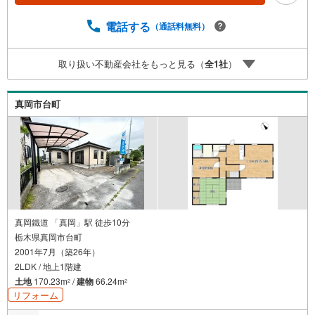
電話する
（通話料無料）
取り扱い不動産会社をもっと見る（
全
1
社
）
真岡市台町
真岡鐵道 「真岡」駅 徒歩10分
栃木県真岡市台町
2001年7月（築26年）
2LDK / 地上1階建
土地
170.23m
/
建物
66.24m
2
2
リフォーム