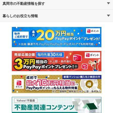
真岡市の不動産情報を探す
路線・駅から探す
地域から探す
暮らしのお役立ち情報
不動産・住宅
賃貸住宅
通勤・通学時間から探す
地図から探す
マンションカタログ
教えて！住まいの先生
新築マンション
中古マンション
新築一戸建て
中古一戸建て
注文住宅
土地
売却査定