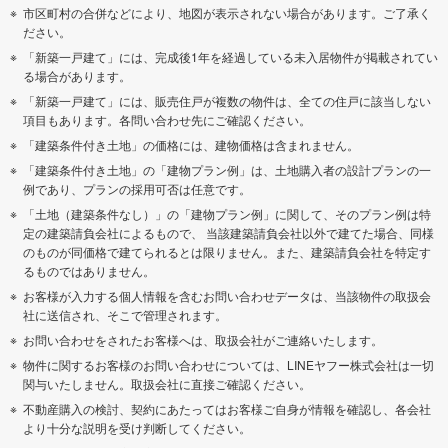
市区町村の合併などにより、地図が表示されない場合があります。ご了承く
ださい。
「新築一戸建て」には、完成後1年を経過している未入居物件が掲載されてい
る場合があります。
「新築一戸建て」には、販売住戸が複数の物件は、全ての住戸に該当しない
項目もあります。各問い合わせ先にご確認ください。
「建築条件付き土地」の価格には、建物価格は含まれません。
「建築条件付き土地」の「建物プラン例」は、土地購入者の設計プランの一
例であり、プランの採用可否は任意です。
「土地（建築条件なし）」の「建物プラン例」に関して、そのプラン例は特
定の建築請負会社によるもので、 当該建築請負会社以外で建てた場合、同様
のものが同価格で建てられるとは限りません。また、建築請負会社を特定す
るものではありません。
お客様が入力する個人情報を含むお問い合わせデータは、当該物件の取扱会
社に送信され、そこで管理されます。
お問い合わせをされたお客様へは、取扱会社がご連絡いたします。
物件に関するお客様のお問い合わせについては、LINEヤフー株式会社は一切
関与いたしません。取扱会社に直接ご確認ください。
不動産購入の検討、契約にあたってはお客様ご自身が情報を確認し、各会社
より十分な説明を受け判断してください。