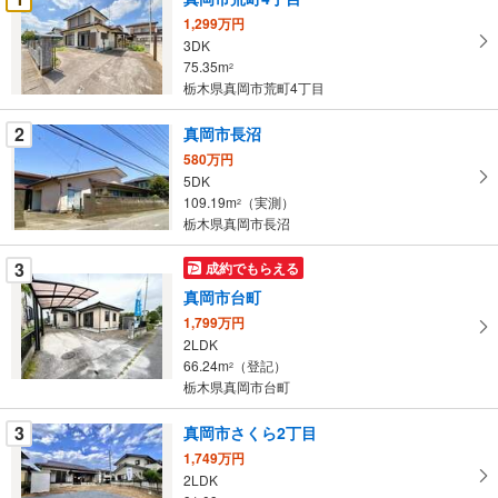
け
1,299万円
取
3DK
る
75.35m
2
・
栃木県真岡市荒町4丁目
条
2
真岡市長沼
件
を
580万円
5DK
マ
109.19m
（実測）
2
イ
栃木県真岡市長沼
ペ
ー
3
成約でもらえる
ジ
真岡市台町
に
1,799万円
保
2LDK
存
66.24m
（登記）
2
す
栃木県真岡市台町
る
3
真岡市さくら2丁目
1,749万円
2LDK