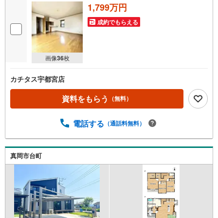
1,799万円
成約でもらえる
画像
36
枚
カチタス宇都宮店
資料をもらう
（無料）
電話する
（通話料無料）
真岡市台町