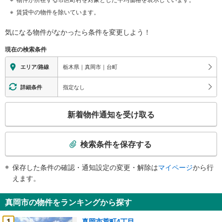
賃貸中の物件を除いています。
気になる物件がなかったら
条件を変更しよう！
現在の検索条件
栃木県｜真岡市｜台町
エリア/路線
指定なし
詳細条件
こ
新着物件通知を受け取る
の
検
索
検索条件を保存する
条
件
保存した条件の確認・通知設定の変更・解除は
マイページ
から行
で
えます。
通
知
真岡市の物件をランキングから探す
を
受
1
真岡市荒町4丁目