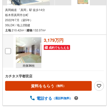
真岡鐵道 「真岡」駅 徒歩14分
栃木県真岡市台町
2022年7月（築5年）
3SLDK / 地上2階建
土地
210.42m
/
建物
132.07m
2
2
3,179万円
成約でもらえる
画像
36
枚
カチタス宇都宮店
資料をもらう
（無料）
電話する
（通話料無料）