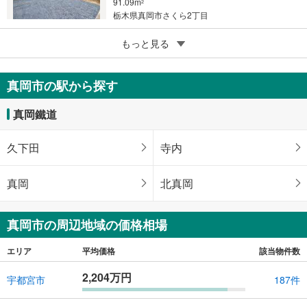
91.09m
2
栃木県真岡市さくら2丁目
5
真岡市高勢町2丁目
もっと見る
2,080万円
4LDK＋3WIC
真岡市の駅から探す
105.16m
（登記）
2
栃木県真岡市高勢町2丁目
真岡鐵道
久下田
寺内
真岡
北真岡
真岡市の周辺地域の価格相場
エリア
平均価格
該当物件数
2,204万円
宇都宮市
187件