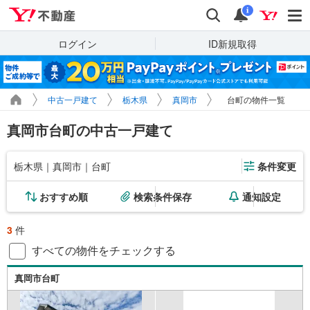
Yahoo!不動産
検索
通知
i
ログイン
ID新規取得
中古一戸建て
栃木県
真岡市
台町の物件一覧
真岡市台町の中古一戸建て
栃木県｜真岡市｜台町
条件変更
おすすめ順
検索条件保存
通知設定
3
件
すべての物件をチェックする
真岡市台町