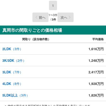
1
1
〜
3
件
前へ
次へ
/
3
件
真岡市の間取りごとの価格相場
間取り（該当物件数）
平均価格
2LDK
（
3
件）
1,616万円
3K/3DK
（
2
件）
1,248万円
3LDK
（
7
件）
2,417万円
4LDK
（
8
件）
1,928万円
5LDK以上
（
3
件）
1,826万円
物件が所在する市区町村を対象とした平均価格を表示しています。