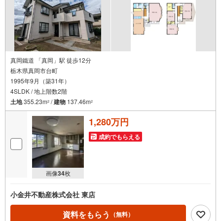
真岡鐵道 「真岡」駅 徒歩12分
栃木県真岡市台町
1995年9月（築31年）
4SLDK / 地上階数2階
土地
355.23m
/
建物
137.46m
2
2
1,280万円
成約でもらえる
画像
34
枚
小金井不動産株式会社 東店
資料をもらう
（無料）