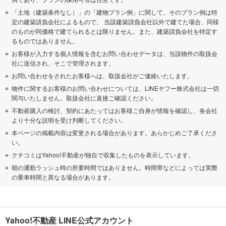
「土地（建築条件なし）」の「建物プラン例」に関して、そのプラン例は特
定の建築請負会社によるもので、 当該建築請負会社以外で建てた場合、同様
のものが同価格で建てられるとは限りません。また、建築請負会社を特定す
るものではありません。
お客様が入力する個人情報を含むお問い合わせデータは、当該物件の取扱会
社に送信され、そこで管理されます。
お問い合わせをされたお客様へは、取扱会社がご連絡いたします。
物件に関するお客様のお問い合わせについては、LINEヤフー株式会社は一切
関与いたしません。取扱会社に直接ご確認ください。
不動産購入の検討、契約にあたってはお客様ご自身が情報を確認し、各会社
より十分な説明を受け判断してください。
本ページの掲載内容は変更される場合があります。あらかじめご了承くださ
い。
クチコミはYahoo!不動産が独自で収集したものを表示しています。
朝の通勤ラッシュ時の所要時間ではありません。時間帯などによっては実際
の乗車時間と異なる場合があります。
Yahoo!不動産 LINE公式アカウント