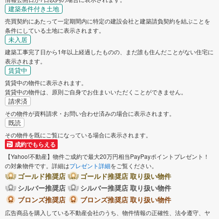
建築条件付き土地
売買契約にあたって一定期間内に特定の建設会社と建築請負契約を結ぶことを
条件にしている土地に表示されます。
未入居
建築工事完了日から1年以上経過したものの、まだ誰も住んだことがない住宅に
表示されます。
賃貸中
賃貸中の物件に表示されます。
賃貸中の物件は、原則ご自身でお住まいいただくことができません。
請求済
その物件が資料請求・お問い合わせ済みの場合に表示されます。
既読
その物件を既にご覧になっている場合に表示されます。
成約でもらえる
【Yahoo!不動産】物件ご成約で最大20万円相当PayPayポイントプレゼント！
の対象物件です。詳細は
プレゼント詳細
をご覧ください。
ゴールド推奨店
ゴールド推奨店 取り扱い物件
シルバー推奨店
シルバー推奨店 取り扱い物件
ブロンズ推奨店
ブロンズ推奨店 取り扱い物件
広告商品を購入している不動産会社のうち、物件情報の正確性、法令遵守、ヤ