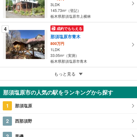
保
3LDK
存
145.73m
（登記）
2
す
栃木県那須塩原市上横林
る
4
成約でもらえる
那須塩原市青木
800万円
1LDK
33.05m
（実測）
2
栃木県那須塩原市青木
5
もっと見る
成約でもらえる
那須塩原市石林
680万円
那須塩原市の人気の駅をランキングから探す
3SLDK
97.71m
2
1
那須塩原
栃木県那須塩原市石林
2
西那須野
2
黒磯