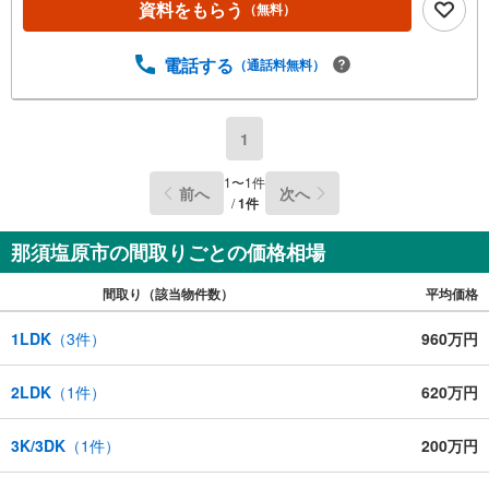
資料をもらう
（無料）
電話する
（通話料無料）
1
1
〜
1
件
前へ
次へ
/
1
件
那須塩原市の間取りごとの価格相場
間取り（該当物件数）
平均価格
1LDK
（
3
件）
960万円
2LDK
（
1
件）
620万円
3K/3DK
（
1
件）
200万円