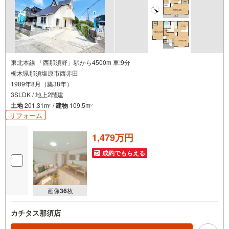
東北本線 「西那須野」駅から4500m 車:9分
栃木県那須塩原市西赤田
1989年8月（築38年）
3SLDK / 地上2階建
土地
201.31m
/
建物
109.5m
2
2
リフォーム
1,479万円
成約でもらえる
画像
36
枚
カチタス那須店