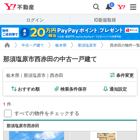
Yahoo!不動産
検索
通知
i
ログイン
ID新規取得
中古一戸建て
栃木県
那須塩原市
西赤田の物件一覧
那須塩原市西赤田の中古一戸建て
栃木県｜那須塩原市｜西赤田
条件変更
おすすめ順
検索条件保存
通知設定
1
件
すべての物件をチェックする
那須塩原市西赤田