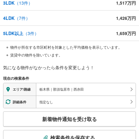
3LDK
（
13
件）
1,517万円
4LDK
（
7
件）
1,426万円
5LDK以上
（
3
件）
1,659万円
物件が所在する市区町村を対象とした平均価格を表示しています。
賃貸中の物件を除いています。
気になる物件がなかったら
条件を変更しよう！
現在の検索条件
栃木県｜那須塩原市｜西赤田
エリア/路線
指定なし
詳細条件
こ
新着物件通知を受け取る
の
検
索
検索条件を保存する