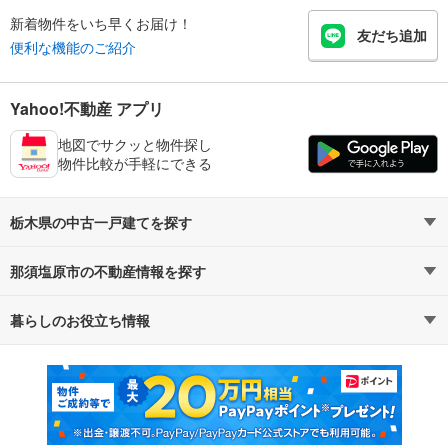
新着物件をいち早くお届け！
友だち追加
便利な機能のご紹介
Yahoo!不動産 アプリ
地図でサクッと物件探し
物件比較が手軽にできる
栃木県の中古一戸建てを探す
那須塩原市の不動産情報を探す
路線・駅から探す
地域から探す
暮らしのお役立ち情報
不動産・住宅
賃貸住宅
通勤・通学時間から探す
地図から探す
マンションカタログ
教えて！住まいの先生
新築マンション
中古マンション
新築一戸建て
中古一戸建て