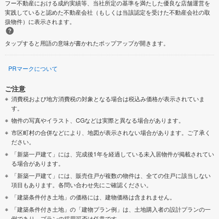
フー不動産における成約実績等、当社所定の基準を満たした優良な店舗運営を
実践していると認めた不動産会社（もしくは当該認定を受けた不動産会社の取
扱物件）に表示されます。
タップすると用語の意味が書かれたポップアップが開きます。
PRマークについて
ご注意
消費税および地方消費税の対象となる場合は税込み価格が表示されていま
す。
物件の写真やイラスト、CGなどは実際と異なる場合があります。
市区町村の合併などにより、地図が表示されない場合があります。ご了承く
ださい。
「新築一戸建て」には、完成後1年を経過している未入居物件が掲載されてい
る場合があります。
「新築一戸建て」には、販売住戸が複数の物件は、全ての住戸に該当しない
項目もあります。各問い合わせ先にご確認ください。
「建築条件付き土地」の価格には、建物価格は含まれません。
「建築条件付き土地」の「建物プラン例」は、土地購入者の設計プランの一
例であり、プランの採用可否は任意です。