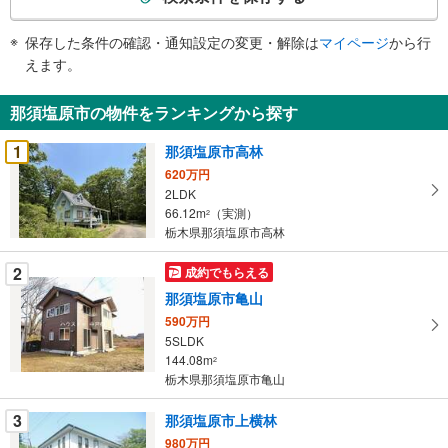
条
件
保存した条件の確認・通知設定の変更・解除は
マイページ
から行
で
えます。
通
知
那須塩原市の物件をランキングから探す
を
受
1
那須塩原市高林
け
620万円
取
2LDK
る
66.12m
（実測）
2
・
栃木県那須塩原市高林
条
2
成約でもらえる
件
を
那須塩原市亀山
マ
590万円
イ
5SLDK
144.08m
ペ
2
栃木県那須塩原市亀山
ー
ジ
3
那須塩原市上横林
に
980万円