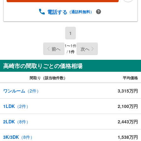
電話する
（通話料無料）
1
1
〜
1
件
前へ
次へ
/
1
件
高崎市の間取りごとの価格相場
間取り（該当物件数）
平均価格
ワンルーム
（
2
件）
3,315万円
1LDK
（
2
件）
2,100万円
2LDK
（
8
件）
2,443万円
3K/3DK
（
8
件）
1,538万円