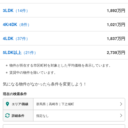
3LDK
（
14
件）
1,892万円
4K/4DK
（
8
件）
1,021万円
4LDK
（
37
件）
1,837万円
5LDK以上
（
21
件）
2,739万円
物件が所在する市区町村を対象とした平均価格を表示しています。
賃貸中の物件を除いています。
気になる物件がなかったら
条件を変更しよう！
現在の検索条件
群馬県｜高崎市｜下之城町
エリア/路線
指定なし
詳細条件
こ