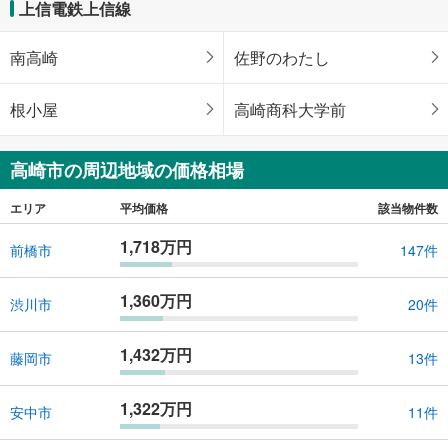
上信電鉄上信線
南高崎
佐野のわたし
根小屋
高崎商科大学前
高崎市の周辺地域の価格相場
エリア
平均価格
該当物件数
1,718万円
前橋市
147件
1,360万円
渋川市
20件
1,432万円
藤岡市
13件
1,322万円
安中市
11件