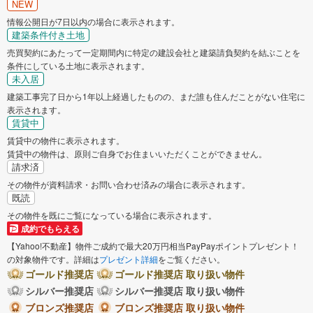
NEW
情報公開日が7日以内の場合に表示されます。
建築条件付き土地
売買契約にあたって一定期間内に特定の建設会社と建築請負契約を結ぶことを
条件にしている土地に表示されます。
未入居
建築工事完了日から1年以上経過したものの、まだ誰も住んだことがない住宅に
表示されます。
賃貸中
賃貸中の物件に表示されます。
賃貸中の物件は、原則ご自身でお住まいいただくことができません。
請求済
その物件が資料請求・お問い合わせ済みの場合に表示されます。
既読
その物件を既にご覧になっている場合に表示されます。
成約でもらえる
【Yahoo!不動産】物件ご成約で最大20万円相当PayPayポイントプレゼント！
の対象物件です。詳細は
プレゼント詳細
をご覧ください。
ゴールド推奨店
ゴールド推奨店 取り扱い物件
シルバー推奨店
シルバー推奨店 取り扱い物件
ブロンズ推奨店
ブロンズ推奨店 取り扱い物件