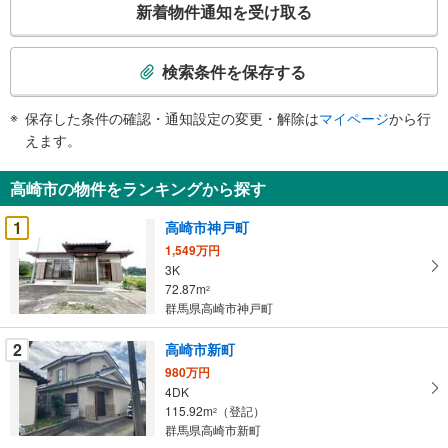
新着物件通知を受け取る
の
検
索
検索条件を保存する
条
件
保存した条件の確認・通知設定の変更・解除は
マイページ
から行
で
えます。
通
知
高崎市の物件をランキングから探す
を
受
1
高崎市神戸町
け
1,549万円
取
3K
る
72.87m
2
・
群馬県高崎市神戸町
条
2
高崎市新町
件
を
980万円
4DK
マ
115.92m
（登記）
2
イ
群馬県高崎市新町
ペ