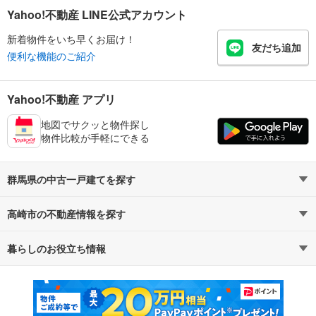
Yahoo!不動産 LINE公式アカウント
新着物件をいち早くお届け！
友だち追加
便利な機能のご紹介
Yahoo!不動産 アプリ
地図でサクッと物件探し
物件比較が手軽にできる
群馬県の中古一戸建てを探す
高崎市の不動産情報を探す
路線・駅から探す
地域から探す
暮らしのお役立ち情報
不動産・住宅
賃貸住宅
通勤・通学時間から探す
地図から探す
マンションカタログ
教えて！住まいの先生
新築マンション
中古マンション