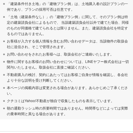
「建築条件付き土地」の「建物プラン例」は、土地購入者の設計プランの一
例であり、プランの採用可否は任意です。
「土地（建築条件なし）」の「建物プラン例」に関して、そのプラン例は特
定の建築請負会社によるもので、 当該建築請負会社以外で建てた場合、同様
のものが同価格で建てられるとは限りません。また、建築請負会社を特定す
るものではありません。
お客様が入力する個人情報を含むお問い合わせデータは、当該物件の取扱会
社に送信され、そこで管理されます。
お問い合わせをされたお客様へは、取扱会社がご連絡いたします。
物件に関するお客様のお問い合わせについては、LINEヤフー株式会社は一切
関与いたしません。取扱会社に直接ご確認ください。
不動産購入の検討、契約にあたってはお客様ご自身が情報を確認し、各会社
より十分な説明を受け判断してください。
本ページの掲載内容は変更される場合があります。あらかじめご了承くださ
い。
クチコミはYahoo!不動産が独自で収集したものを表示しています。
朝の通勤ラッシュ時の所要時間ではありません。時間帯などによっては実際
の乗車時間と異なる場合があります。