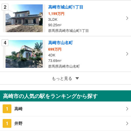
ー
2
高崎市城山町1丁目
ジ
1,199万円
に
3LDK
保
90.25m
2
存
群馬県高崎市城山町1丁目
す
る
4
高崎市山名町
699万円
4DK
73.69m
2
群馬県高崎市山名町
5
高崎市金古町
もっと見る
999万円
4LDK
高崎市の人気の駅をランキングから探す
108.47m
2
群馬県高崎市金古町
1
高崎
1
井野