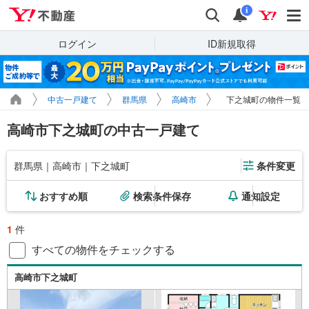
Yahoo!不動産
検索
通知
i
ログイン
ID新規取得
中古一戸建て
群馬県
高崎市
下之城町の物件一覧
高崎市下之城町の中古一戸建て
群馬県｜高崎市｜下之城町
条件変更
おすすめ順
検索条件保存
通知設定
1
件
すべての物件をチェックする
高崎市下之城町