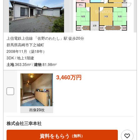
上信電鉄上信線 「佐野のわたし」駅 徒歩20分
群馬県高崎市下之城町
2008年11月（築18年）
3DK / 地上1階建
土地
363.35m
/
建物
81.98m
2
2
3,460万円
画像
23
枚
株式会社三幸本社
資料をもらう
（無料）