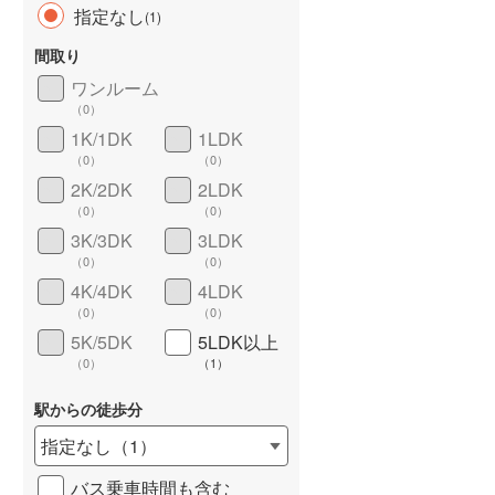
指定なし
(
1
)
間取り
ワンルーム
（
0
）
長期優良住宅
（
0
）
1K/1DK
1LDK
（
0
）
（
0
）
2K/2DK
2LDK
（
0
）
（
0
）
3K/3DK
3LDK
（
0
）
（
0
）
4K/4DK
4LDK
詳しく見る
（
0
）
（
0
）
5K/5DK
5LDK以上
（
0
）
（
1
）
駅からの徒歩分
指定なし
（
1
）
バス乗車時間も含む