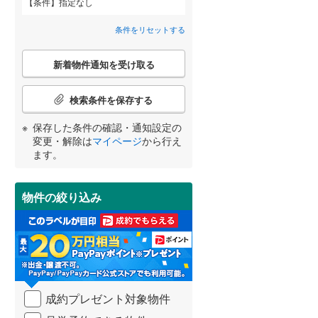
条件
指定なし
利根郡川場村
大原町
(
4
)
(
0
)
間取り変更可能
（
0
）
条件をリセットする
佐波郡玉村町
新田反町町
(
1
(
)
10
)
3階建て以上
（
0
）
こ
新着物件通知を受け取る
の
邑楽郡千代田町
堀口町
(
1
)
(
2
)
宮崎
鹿児島
沖縄
検
索
検索条件を保存する
条
件
保存した条件の確認・通知設定の
で
小学校まで1km以内
（
0
）
変更・解除は
マイページ
から行え
通
する
る
条件をリセットする
条件をリセットする
条件をリセットする
条件をリセットする
条件をリセットする
条件をリセットする
ます。
知
を
受
物件の絞り込み
南道路
（
0
）
け
取
る
・
条
件
を
成約プレゼント対象物件
マ
イ