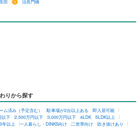
良田
治良門橋
わりから探す
ーム済み（予定含む）
駐車場が2台以上ある
即入居可能
万円以下
2,500万円以下
3,000万円以下
4LDK
5LDK以上
0年以上
一人暮らし・DINKS向け
二世帯向け
吹き抜けあり