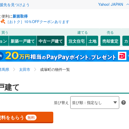
Yahoo! JAPAN
援先を見つけよう
と便利に
新規取得
［おトク］10％OFFクーポンあります
検索条件を保存しました
買う
建てる
売る
上越線
(
0
)
リノベーション
ョン
新築一戸建て
中古一戸建て
注文住宅
土地
売却査定
カ
この検索条件の新着物件通知は、
マイページ
から設定できます。
信越本線
(
0
)
ション・リフォーム
築古・築30年以上
（
1
）
45
)
)
高崎市
泉町
(
1
(
)
114
)
岩手
宮城
秋田
山形
(
)
119
)
太田市
西新町
(
(
49
1
)
)
上越新幹線
(
0
)
群馬県、太田市、成塚町
神奈川
埼玉
千葉
茨城
群馬県
太田市
成塚町の物件一覧
3
)
)
渋川市
牛沢町
(
(
21
1
)
)
渓谷鐵道
(
0
)
上信電鉄上信線
(
0
)
0
(
0
1
）
)
)
安中市
石原町
オール電化
(
(
11
2
)
)
（
0
）
長野
富山
石川
福井
戸建て
崎線
(
0
)
東武桐生線
(
1
)
検索条件を保存する
榛東村
台以上
(
1
)
（
(
3
1
)
）
北群馬郡吉岡町
東長岡町
ビルトインガレージ
(
2
)
(
5
)
（
0
）
閉じる
閉じる
お気に入りリストを見る
お気に入りリストを見る
閉じる
閉じる
岐阜
静岡
三重
線
(
0
)
東武日光線
(
0
)
並び替え
流町
タ付インターホン
(
5
)
(
0
)
甘楽郡下仁田町
南矢島町
防犯カメラ
(
1
（
)
0
）
(
0
)
マイページ
兵庫
京都
滋賀
奈良
楽町
)
(
1
)
吾妻郡中之条町
鳥山上町
(
2
)
(
2
)
資料をもらう
無料
全体
恋村
)
(
11
)
吾妻郡草津町
市場町
(
2
)
(
1
)