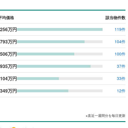
ッキあり
（
0
）
平均価格
該当物件数
施工・品質・工法関連
,256万円
119件
震、制震構造
住宅性能評価付き
（
0
）
,793万円
104件
応
,506万円
100件
ン内見(相談)可
（
0
）
IT重説可
（
0
）
,935万円
37件
,104万円
33件
ン対応とは？
,349万円
12件
※直近一週間分を毎日更新