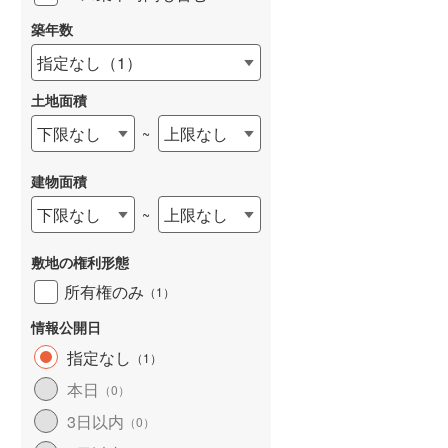
築年数
指定なし
（
1
）
土地面積
下限なし
上限なし
~
建物面積
下限なし
上限なし
~
敷地の権利形態
所有権のみ
（
1
）
情報公開日
指定なし
（
1
）
本日
（
0
）
3日以内
（
0
）