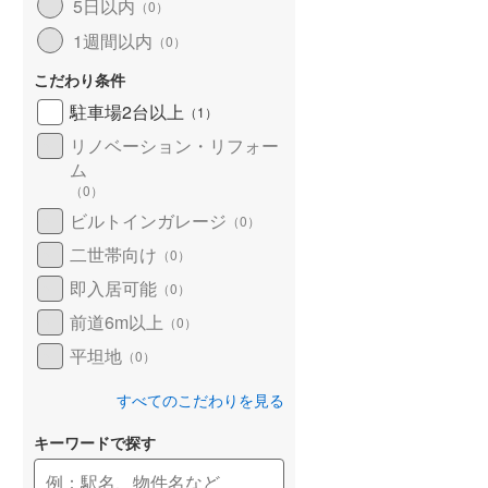
5日以内
（
0
）
1週間以内
（
0
）
こだわり条件
駐車場2台以上
（
1
）
リノベーション・リフォー
ム
（
0
）
ビルトインガレージ
（
0
）
二世帯向け
（
0
）
即入居可能
（
0
）
前道6m以上
（
0
）
平坦地
（
0
）
すべてのこだわりを見る
キーワードで探す