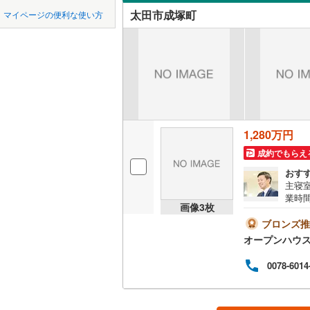
中国
鳥取
太田市成塚町
マイページの便利な使い方
吾妻郡東
強戸町
(
1
吹き抜け
四国
徳島
利根郡昭
新田赤堀
二世帯向
邑楽郡板
新田多村
サービス
九州・沖縄
福岡
邑楽郡大
山之神町
立地
1,280万円
最寄りの
0
0
0
0
0
0
該当物件
該当物件
該当物件
該当物件
該当物件
該当物件
件
件
件
件
件
件
成約でもらえ
配置、向き、
おす
主寝
業時間
前道6m
画像
3
枚
ます
見学
ブロンズ推
平坦地
（
にご
オープンハウ
が可
LD
ます
0078-6014
ドシ
住宅
リビング
歓迎
（
0
）
会え