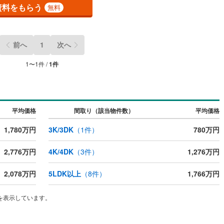
資料をもらう
無料
当社のみ、もしくは当社を含めた数社でのみご紹介可能なオープンハウス・
ベロップメントの物件
ッチン
（
0
）
対面キッチン
（
0
）
前へ
1
次へ
1
〜
1
件 /
1
件
契約、入居関連など
能
（
0
）
平均価格
間取り（該当物件数）
平均価格
1,780万円
3K/3DK
（
1
件）
780万円
機あり
（
0
）
2,776万円
4K/4DK
（
3
件）
1,276万円
2,078万円
5LDK以上
（
8
件）
1,766万円
インクローゼット
床下収納
（
0
）
を表示しています。
庭