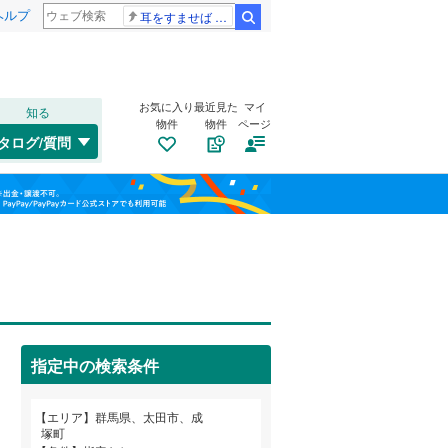
ヘルプ
耳をすませば スタジオジブリ
検索
お気に入り
最近見た
マイ
知る
物件
物件
ページ
吾妻線
(
0
)
タログ/質問
湘南新宿ライン（前橋～小田原）
桐生市
小舞木町
(
33
(
1
)
)
福島
(
0
)
沼田市
西本町
(
(
4
1
)
)
北陸新幹線
(
0
)
栃木
群馬
山梨
藤岡市
大島町
(
(
14
1
)
)
上毛電気鉄道上毛線
(
0
)
みどり市
上小林町
トイレ２か所
(
(
13
1
)
)
（
1
）
東武小泉線
(
0
)
多野郡上野村
成塚町
太陽光発電システム
(
1
)
(
0
)
（
0
）
指定中の検索条件
甘楽郡南牧村
植木野町
(
1
)
(
0
)
和歌山
吾妻郡長野原町
龍舞町
(
4
)
(
3
)
エリア
群馬県、太田市、成
塚町
吾妻郡高山村
緑町
(
1
)
(
2
)