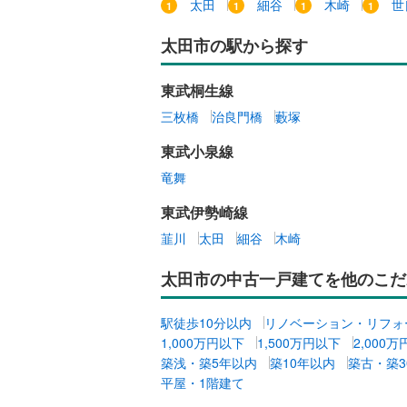
太田
細谷
木崎
世
太田市の駅から探す
東武桐生線
三枚橋
治良門橋
藪塚
東武小泉線
竜舞
東武伊勢崎線
韮川
太田
細谷
木崎
太田市の中古一戸建てを他のこだ
駅徒歩10分以内
リノベーション・リフォ
1,000万円以下
1,500万円以下
2,000
築浅・築5年以内
築10年以内
築古・築3
平屋・1階建て