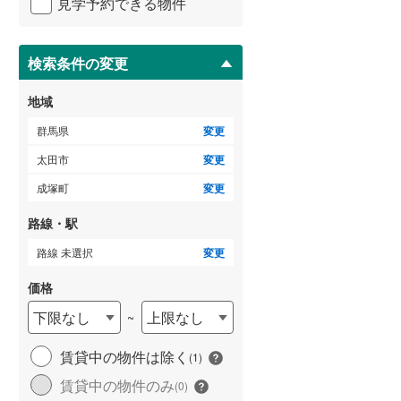
見学予約できる物件
ペ
ー
ジ
に
検索条件の変更
保
存
地域
す
る
群馬県
変更
太田市
変更
成塚町
変更
路線・駅
路線 未選択
変更
価格
下限なし
上限なし
~
賃貸中の物件は除く
(
1
)
賃貸中の物件のみ
(
0
)