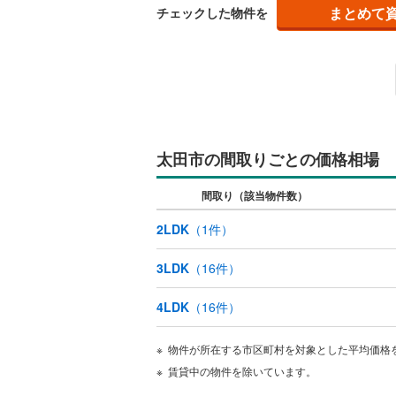
まとめて
チェックした物件を
件:
ディ
キッチン
独立型キ
販売、価格、
即入居可
太田市の間取りごとの価格相場
間取り（該当物件数）
浴室
2LDK
（
1
件）
浴室乾燥
3LDK
（
16
件）
収納
4LDK
（
16
件）
ウォーク
（
0
）
物件が所在する市区町村を対象とした平均価格
賃貸中の物件を除いています。
バルコニー、