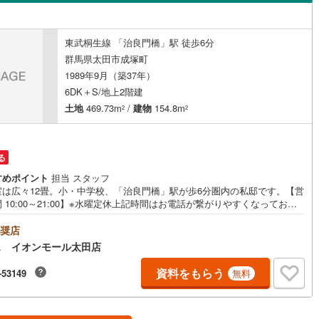
島根
岡山
広島
山口
吾妻町
)
(
1
)
利根郡片品村
城西町
(
1
)
(
1
)
（
0
）
バリアフリー住宅
（
0
）
香川
愛媛
高知
東武桐生線 「治良門橋」駅 徒歩6分
和村
町
(
1
(
)
0
)
利根郡みなかみ町
新田木崎町
(
2
)
(
2
)
け
（
0
）
平屋・1階建て
（
0
）
保存した条件を見る
群馬県太田市成塚町
1989年9月（築37年）
倉町
新田町
(
6
(
)
1
)
邑楽郡明和町
新田村田町
(
1
(
)
3
)
ルーム（納戸）
（
1
）
佐賀
長崎
熊本
大分
6DK＋S/地上2階建
泉町
(
1
)
(
19
)
邑楽郡邑楽町
(
8
)
土地
469.73m
/
建物
154.8m
2
2
駅が始発駅
（
0
）
海まで2km以内
（
0
）
この条件で検索する
この条件で検索する
この条件で検索する
この条件で検索する
この条件で検索する
この条件で検索する
市区町村以下を選択
市区町村を選択す
駅を選択する
る
建ち方、日当たり
すめポイント
担当 スタッフ
室は広々12畳。小・中学校、「治良門橋」駅が歩6分圏内の私邸です。【営
 10:00～21:00】※水曜定休上記時間はお電話が繋がりやすくなっており
以上
（
0
）
角地
（
0
）
。ぜひお気軽にご連絡ください！現地を見学される場合は「室内・現地を
する（無料）」ボタンよりご希望の日時をご記入いただけますとスムーズ
奨店
0
）
案内が可能です。◎現地のご案内について・平日や夜遅い時間帯もご案内
ス イオンモール太田店
能 ※定休日を除く・経験豊富なスタッフが物件詳細を丁寧にご説明いたし
。・車でご自宅や最寄り駅等、ご指定の場所まで送迎します。・チャイル
資料をもらう
-53149
無料
ートのご用意ございます。◎個別FP相談会 無料物件のご紹介だけでなく
ローン・資金のご相談、まずは家探しについて話を聞きたいという方も大
ダイニング15畳以上
です！年間8000棟以上の限定物件を発表しているオープンハウスだから出
る物件が多数ございます。ぜひお気軽にご連絡・ご相談ください！※限定物