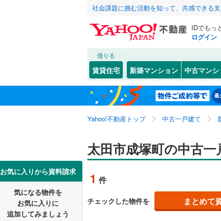
社会課題に挑む活動を知って、共感できる支
IDでもっ
ログイン
借りる
北海道
JR
北海道
高崎線
(
0
)
こだわり条件
リフォーム、
賃貸住宅
新築マンション
中古マンシ
両毛線
(
0
)
リノベー
前橋市
飯塚町
(
(
1
1
東北
青森
（
0
）
伊勢崎市
新道町
(
1
八高線
(
0
)
関東
東京
Yahoo!不動産トップ
中古一戸建て
設備
館林市
八幡町
(
(
2
1
私鉄・その他
わたらせ
富岡市
下小林町
床暖房
(
（
1
信越・北陸
新潟
太田市成塚町の中古一
東武伊勢
北群馬郡
東金井町
駐車場2
東海
愛知
お気に入りから資料請求
東武佐野
1
件
多野郡神
東矢島町
ＴＶモニ
気になる物件を
（
0
）
近畿
大阪
甘楽郡甘
茂木町
(
1
まとめて
チェックした物件を
お気に入りに
追加してみましょう
間取り、居室
吾妻郡嬬
由良町
(
1