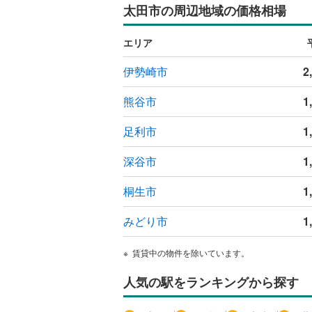
太田市の周辺地域の価格相場
ウッドデ
エリア
構造・規模・
伊勢崎市
2
耐震、免
（
0
）
熊谷市
1
オンライン対
足利市
1
オンライ
深谷市
1
桐生市
1
オンライ
みどり市
1
賃貸中の物件を除いています。
人気の駅をランキングから探す