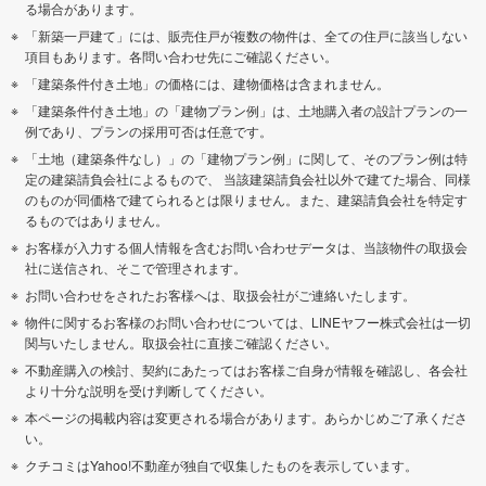
る場合があります。
「新築一戸建て」には、販売住戸が複数の物件は、全ての住戸に該当しない
項目もあります。各問い合わせ先にご確認ください。
「建築条件付き土地」の価格には、建物価格は含まれません。
「建築条件付き土地」の「建物プラン例」は、土地購入者の設計プランの一
例であり、プランの採用可否は任意です。
「土地（建築条件なし）」の「建物プラン例」に関して、そのプラン例は特
定の建築請負会社によるもので、 当該建築請負会社以外で建てた場合、同様
のものが同価格で建てられるとは限りません。また、建築請負会社を特定す
るものではありません。
お客様が入力する個人情報を含むお問い合わせデータは、当該物件の取扱会
社に送信され、そこで管理されます。
お問い合わせをされたお客様へは、取扱会社がご連絡いたします。
物件に関するお客様のお問い合わせについては、LINEヤフー株式会社は一切
関与いたしません。取扱会社に直接ご確認ください。
不動産購入の検討、契約にあたってはお客様ご自身が情報を確認し、各会社
より十分な説明を受け判断してください。
本ページの掲載内容は変更される場合があります。あらかじめご了承くださ
い。
クチコミはYahoo!不動産が独自で収集したものを表示しています。