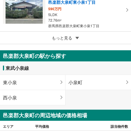
邑楽郡大泉町東小泉1丁目
590万円
5LDK
72.76m
2
群馬県邑楽郡大泉町東小泉1丁目
5
もっと見る
成約でもらえる
邑楽郡大泉町大字寄木戸
2,690万円
邑楽郡大泉町の駅から探す
3LDK
92.57m
（登記）
2
東武小泉線
群馬県邑楽郡大泉町大字寄木戸
東小泉
小泉町
西小泉
邑楽郡大泉町の周辺地域の価格相場
エリア
平均価格
該当物件数