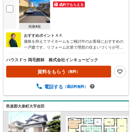
成約でもらえる
画像
4
枚
おすすめポイント
A K
価格を抑えてマイホームをご検討中のお客様におすすめの
一戸建です。リフォーム次第で理想の住まいづくりが可能
な物件です。住宅ローンやリフォームのご相談も承ります
ので、お気軽にお問い合わせください。
ハウスドゥ 両毛館林 株式会社インキュービック
資料をもらう
（無料）
電話する
（通話料無料）
邑楽郡大泉町大字吉田