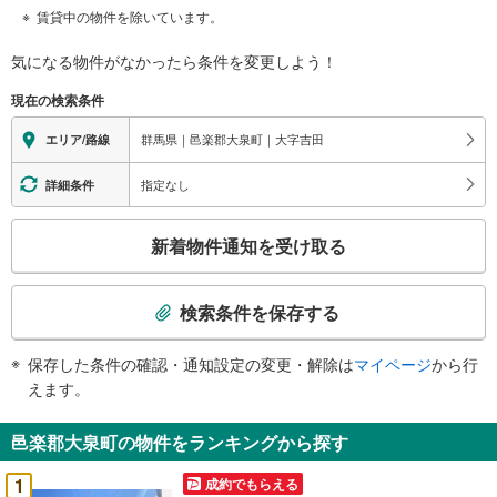
賃貸中の物件を除いています。
気になる物件がなかったら
条件を変更しよう！
現在の検索条件
群馬県｜邑楽郡大泉町｜大字吉田
エリア/路線
指定なし
詳細条件
こ
新着物件通知を受け取る
の
検
索
検索条件を保存する
条
件
保存した条件の確認・通知設定の変更・解除は
マイページ
から行
で
えます。
通
知
邑楽郡大泉町の物件をランキングから探す
を
受
1
成約でもらえる