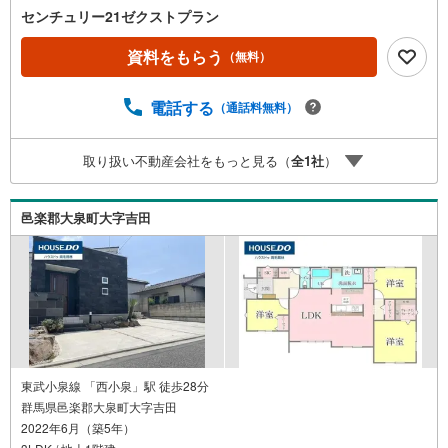
点）のCENTURY21にお任せください】■当店はオープンか
センチュリー21ゼクストプラン
ら10年以上の実績■宅地建物取引士が対応■物件を短時間で
見たい等ご要望に合わせた対応■住宅ローンに自信がありま
資料をもらう
（無料）
す☆諸条件ご相談ください■不動産のプロから見た物件のメ
リット・デメリットのご説明■提携火災保険の割引、提携引
電話する
（通話料無料）
越し業者の割引有り■住宅ローン代行も無料で対応
取り扱い不動産会社をもっと見る（
全
1
社
）
邑楽郡大泉町大字吉田
東武小泉線 「西小泉」駅 徒歩28分
群馬県邑楽郡大泉町大字吉田
2022年6月（築5年）