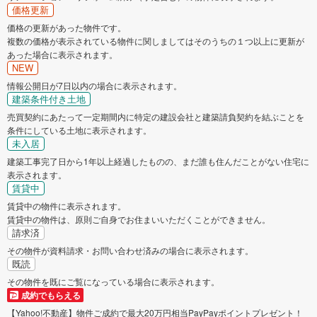
価格更新
価格の更新があった物件です。
複数の価格が表示されている物件に関しましてはそのうちの１つ以上に更新が
あった場合に表示されます。
NEW
情報公開日が7日以内の場合に表示されます。
建築条件付き土地
売買契約にあたって一定期間内に特定の建設会社と建築請負契約を結ぶことを
条件にしている土地に表示されます。
未入居
建築工事完了日から1年以上経過したものの、まだ誰も住んだことがない住宅に
表示されます。
賃貸中
賃貸中の物件に表示されます。
賃貸中の物件は、原則ご自身でお住まいいただくことができません。
請求済
その物件が資料請求・お問い合わせ済みの場合に表示されます。
既読
その物件を既にご覧になっている場合に表示されます。
成約でもらえる
【Yahoo!不動産】物件ご成約で最大20万円相当PayPayポイントプレゼント！