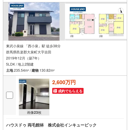
東武小泉線 「西小泉」駅 徒歩38分
群馬県邑楽郡大泉町大字吉田
2019年12月（築7年）
5LDK / 地上2階建
土地
235.54m
/
建物
130.82m
2
2
2,600万円
成約でもらえる
画像
23
枚
ハウスドゥ 両毛館林 株式会社インキュービック