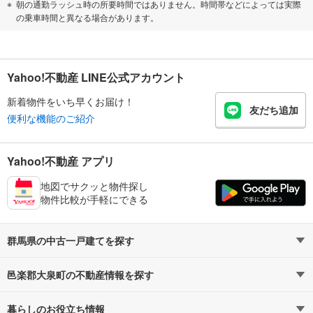
朝の通勤ラッシュ時の所要時間ではありません。時間帯などによっては実際
の乗車時間と異なる場合があります。
Yahoo!不動産 LINE公式アカウント
新着物件をいち早くお届け！
友だち追加
便利な機能のご紹介
Yahoo!不動産 アプリ
地図でサクッと物件探し
物件比較が手軽にできる
群馬県の中古一戸建てを探す
邑楽郡大泉町の不動産情報を探す
路線・駅から探す
地域から探す
暮らしのお役立ち情報
不動産・住宅
賃貸住宅
通勤・通学時間から探す
地図から探す