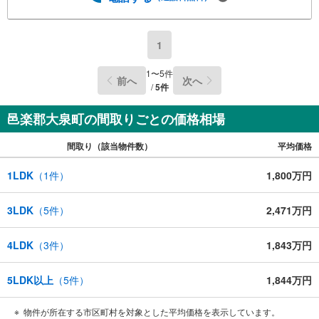
1
1
〜
5
件
前へ
次へ
/
5
件
邑楽郡大泉町の間取りごとの価格相場
間取り（該当物件数）
平均価格
1LDK
（
1
件）
1,800万円
3LDK
（
5
件）
2,471万円
4LDK
（
3
件）
1,843万円
5LDK以上
（
5
件）
1,844万円
物件が所在する市区町村を対象とした平均価格を表示しています。