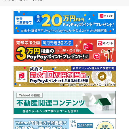
マンションカタログ
教えて！住まいの先生
新築マンション
中古マンション
新築一戸建て
中古一戸建て
注文住宅
土地
売却査定