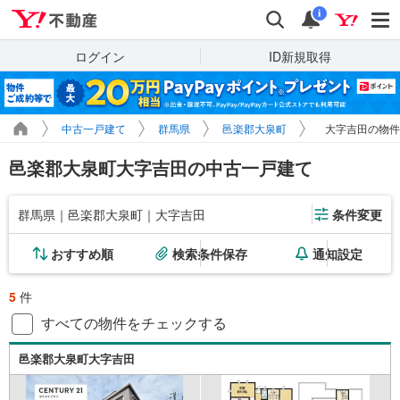
Yahoo!不動産
検索
通知
i
ログイン
ID新規取得
中古一戸建て
群馬県
邑楽郡大泉町
大字吉田の物件
邑楽郡大泉町大字吉田の中古一戸建て
群馬県｜邑楽郡大泉町｜大字吉田
条件変更
おすすめ順
検索条件保存
通知設定
5
件
すべての物件をチェックする
邑楽郡大泉町大字吉田