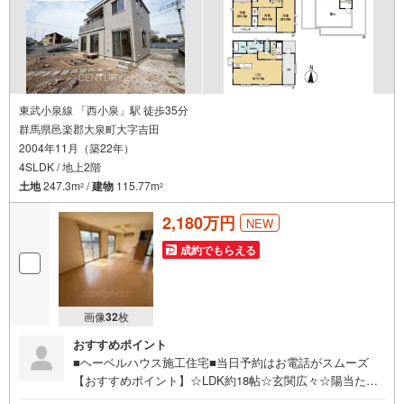
東武小泉線 「西小泉」駅 徒歩35分
群馬県邑楽郡大泉町大字吉田
2004年11月（築22年）
4SLDK / 地上2階
土地
247.3m
/
建物
115.77m
2
2
2,180万円
NEW
成約でもらえる
画像
32
枚
おすすめポイント
■ヘーベルハウス施工住宅■当日予約はお電話がスムーズ
【おすすめポイント】☆LDK約18帖☆玄関広々☆陽当たり
良好【物件探しは全国店舗数944店舗（2025年12月末時