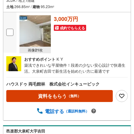
3LDK / 地上1階建
土地
266.85m
/
建物
95.23m
2
2
3,000万円
成約でもらえる
画像
21
枚
おすすめポイント
K Y
築浅できれいな平屋物件！段差の少ない安心設計で快適生
活。大泉町吉田で新生活を始めたい方に最適です
ハウスドゥ 両毛館林 株式会社インキュービック
資料をもらう
（無料）
電話する
（通話料無料）
邑楽郡大泉町大字吉田