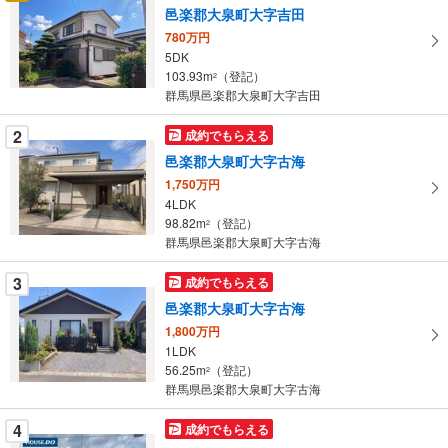
け
邑楽郡大泉町大字吉田
取
780万円
る
5DK
・
103.93m
（登記）
2
条
群馬県邑楽郡大泉町大字吉田
件
を
2
成約でもらえる
マ
邑楽郡大泉町大字古海
イ
1,750万円
ペ
4LDK
ー
98.82m
（登記）
2
群馬県邑楽郡大泉町大字古海
ジ
に
3
成約でもらえる
保
邑楽郡大泉町大字古海
存
す
1,800万円
1LDK
る
56.25m
（登記）
2
群馬県邑楽郡大泉町大字古海
4
成約でもらえる