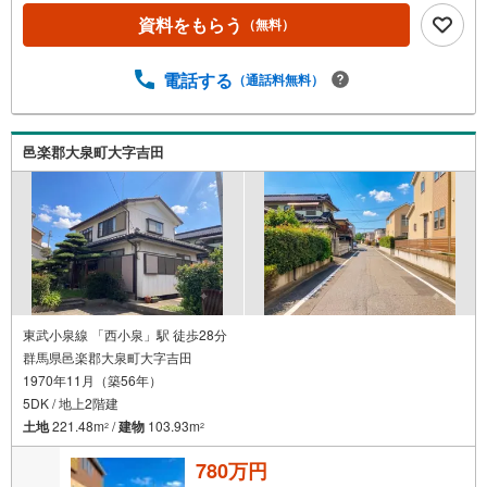
資料をもらう
（無料）
電話する
（通話料無料）
邑楽郡大泉町大字吉田
東武小泉線 「西小泉」駅 徒歩28分
群馬県邑楽郡大泉町大字吉田
1970年11月（築56年）
5DK / 地上2階建
土地
221.48m
/
建物
103.93m
2
2
780万円