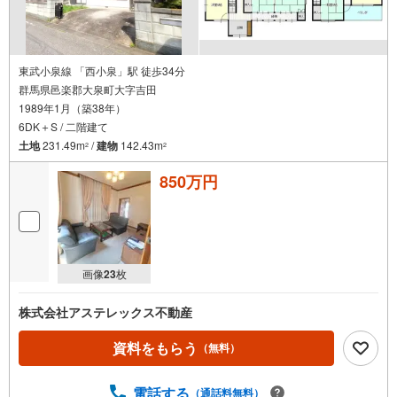
東武小泉線 「西小泉」駅 徒歩34分
群馬県邑楽郡大泉町大字吉田
1989年1月（築38年）
6DK＋S / 二階建て
土地
231.49m
/
建物
142.43m
2
2
850万円
画像
23
枚
株式会社アステレックス不動産
資料をもらう
（無料）
電話する
（通話料無料）