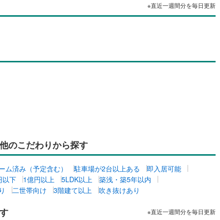
※直近一週間分を毎日更新
他のこだわりから探す
ーム済み（予定含む）
駐車場が2台以上ある
即入居可能
万円以下
1億円以上
5LDK以上
築浅・築5年以内
り
二世帯向け
3階建て以上
吹き抜けあり
す
※直近一週間分を毎日更新