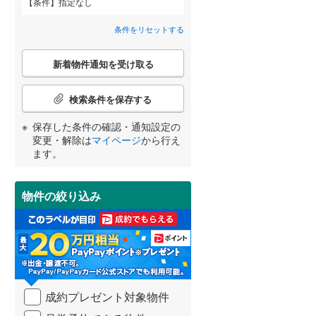
条件
指定なし
狭山市
(
96
)
間取り変更可能
西武池袋線
(
0
)
（
0
）
条件をリセットする
深谷市
(
38
)
西武狭山線
(
0
)
3階建て以上
（
0
）
こ
越谷市
(
147
)
新着物件通知を受け取る
の
宮崎
鹿児島
沖縄
検
入間市
(
91
)
索
検索条件を保存する
条
和光市
(
15
)
件
保存した条件の確認・通知設定の
で
小学校まで1km以内
（
0
）
変更・解除は
マイページ
から行え
久喜市
(
88
)
通
する
る
条件をリセットする
条件をリセットする
条件をリセットする
条件をリセットする
条件をリセットする
条件をリセットする
ます。
知
富士見市
(
73
)
を
受
坂戸市
(
66
)
物件の絞り込み
南道路
（
0
）
け
取
日高市
(
47
)
る
・
白岡市
(
24
)
条
件
入間郡毛呂山町
(
31
)
を
成約プレゼント対象物件
マ
比企郡嵐山町
(
9
)
イ