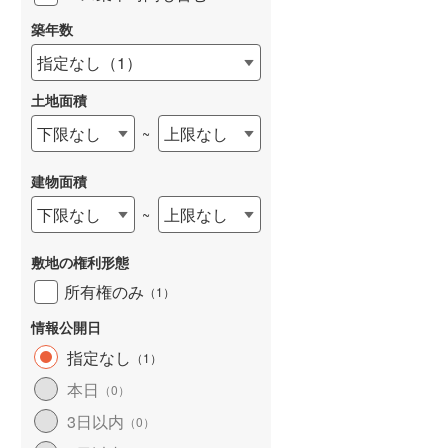
築年数
指定なし
（
1
）
土地面積
下限なし
上限なし
~
建物面積
下限なし
上限なし
~
敷地の権利形態
所有権のみ
（
1
）
情報公開日
指定なし
（
1
）
本日
（
0
）
3日以内
（
0
）