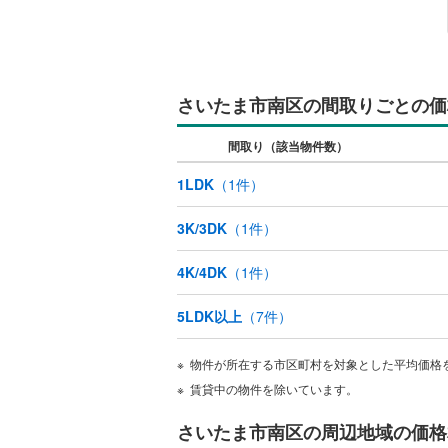
比企郡小
キッチン
比企郡鳩
独立型キ
秩父郡皆
さいたま市南区の間取りごとの価
秩父郡東
販売、価格、
間取り（該当物件数）
児玉郡上
即入居可
1LDK
（
1
件）
北葛飾郡
浴室
3K/3DK
（
1
件）
浴室乾燥
4K/4DK
（
1
件）
収納
5LDK以上
（
7
件）
ウォーク
物件が所在する市区町村を対象とした平均価格
（
1
）
賃貸中の物件を除いています。
バルコニー、
さいたま市南区の周辺地域の価格