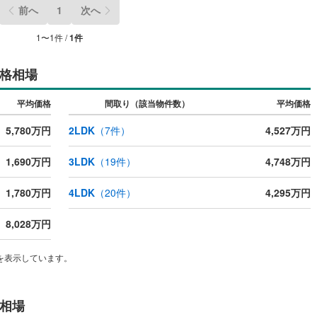
前へ
1
次へ
川町
(
11
)
比企郡川島町
(
13
)
1
〜
1
件 /
1
件
山町
(
9
)
比企郡ときがわ町
(
3
)
ッチン
（
0
）
対面キッチン
（
1
）
野町
(
0
)
秩父郡長瀞町
(
0
)
格相場
秩父村
(
0
)
児玉郡美里町
(
0
)
契約、入居関連など
平均価格
間取り（該当物件数）
平均価格
里町
(
14
)
大里郡寄居町
(
18
)
能
（
0
）
5,780万円
2LDK
（
7
件）
4,527万円
杉戸町
(
25
)
北葛飾郡松伏町
(
17
)
1,690万円
3LDK
（
19
件）
4,748万円
機あり
（
1
）
1,780万円
4LDK
（
20
件）
4,295万円
8,028万円
インクローゼット
床下収納
（
1
）
を表示しています。
庭
相場