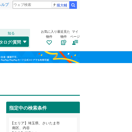
ヘルプ
堀大輔
検索
お気に入り
最近見た
マイ
知る
物件
物件
ページ
高崎線
(
0
)
タログ/質問
武蔵野線
(
1
)
大宮区
大字大谷口
(
14
)
(
15
)
福島
桜区
白幡
(
(
20
1
)
)
埼京線
(
1
)
栃木
群馬
山梨
緑区
辻
(
3
(
)
63
)
山形新幹線
(
0
)
曲本
トイレ２か所
(
3
)
（
1
）
四谷
太陽光発電システム
(
3
)
（
0
）
川口市
(
315
)
指定中の検索条件
所沢市
(
150
)
和歌山
つくばエクスプレス
(
0
)
エリア
埼玉県、さいたま市
本庄市
(
35
)
南区、内谷
東武野田線
(
0
)