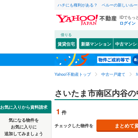
ハチにも権利がある？ ペルーの新しいルー
IDでもっ
ログイン
借りる
北海道
JR
北海道
東北本線
(
こだわり条件
リフォーム、
賃貸住宅
新築マンション
中古マンシ
湘南新宿
リノベー
さいたま市
西区
内谷
(
(
30
1
)
)
東北
青森
(
0
)
（
0
）
見沼区
大谷場
(
(
5
4
八高線
(
0
)
関東
東京
Yahoo!不動産トップ
中古一戸建て
設備
浦和区
大字太田
(
3
東北新幹
岩槻区
根岸
床暖房
(
1
(
（
)
5
信越・北陸
新潟
さいたま市南区内谷の
秋田新幹
松本
駐車場2
(
3
)
埼玉県のそのほ
川越市
(
1
東海
愛知
お気に入りから資料請求
地下鉄
東京メト
1
件
ＴＶモニ
かの地域
行田市
(
4
気になる物件を
（
0
）
近畿
大阪
私鉄・その他
秩父鉄道
(
まとめて
チェックした物件を
お気に入りに
飯能市
(
7
追加してみましょう
間取り、居室
東武伊勢