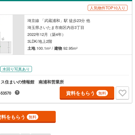
島根
岡山
広島
山口
(
63
)
春日部市
(
109
)
人気物件TOP10入り
線
（
(
0
0
)
）
バリアフリー住宅
東武越生線
(
0
)
（
0
）
2
)
鴻巣市
(
61
)
香川
愛媛
高知
埼京線 「武蔵浦和」駅 徒歩23分 他
線
(
0
)
西武新宿線
(
0
)
け
（
0
）
平屋・1階建て
（
0
）
保存した条件を見る
1
)
草加市
(
113
)
埼玉県さいたま市南区内谷3丁目
線
(
0
)
埼玉高速鉄道
(
0
)
ルーム（納戸）
（
0
）
佐賀
長崎
熊本
大分
2022年12月（築4年）
戸田市
(
33
)
3LDK/地上2階
土地
100.1m
/
建物
92.95m
4
)
志木市
(
30
)
2
2
駅が始発駅
（
0
）
海まで2km以内
（
0
）
12
)
桶川市
(
29
)
この条件で検索する
この条件で検索する
この条件で検索する
この条件で検索する
この条件で検索する
この条件で検索する
市区町村以下を選択
市区町村を選択す
駅を選択する
水回り写真あり
2
)
八潮市
(
30
)
建ち方、日当たり
ラス住まいの情報館 南浦和営業所
4
)
蓮田市
(
28
)
以上
（
1
）
角地
（
0
）
資料をもらう
-53570
無料
1
)
鶴ヶ島市
(
36
)
0
）
1
)
ふじみ野市
(
68
)
資料をもらう
伊奈町
(
23
)
入間郡三芳町
(
22
)
無料
ダイニング15畳以上
生町
(
13
)
比企郡滑川町
(
16
)