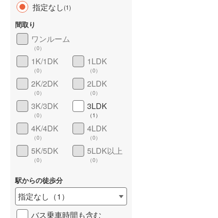
指定なし
(
1
)
間取り
ワンルーム
（
0
）
長期優良住宅
（
0
）
1K/1DK
1LDK
（
0
）
（
0
）
2K/2DK
2LDK
（
0
）
（
0
）
3K/3DK
3LDK
（
0
）
（
1
）
4K/4DK
4LDK
詳しく見る
（
0
）
（
0
）
5K/5DK
5LDK以上
（
0
）
（
0
）
駅からの徒歩分
指定なし
（
1
）
バス乗車時間も含む