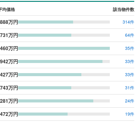
ッキあり
（
0
）
平均価格
該当物件数
施工・品質・工法関連
,888万円
314件
震、制震構造
住宅性能評価付き
（
0
）
,731万円
64件
,460万円
35件
応
,942万円
33件
ン内見(相談)可
（
0
）
IT重説可
（
0
）
,427万円
33件
ン対応とは？
,743万円
31件
,281万円
24件
,472万円
19件