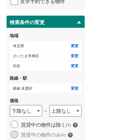
見学予約できる物件
ペ
比企郡吉見町
(
15
)
ー
ジ
秩父郡横瀬町
(
0
)
に
検索条件の変更
保
秩父郡小鹿野町
(
2
)
存
地域
す
児玉郡神川町
(
5
)
る
埼玉県
変更
南埼玉郡宮代町
(
12
)
さいたま市南区
変更
内谷
変更
路線・駅
路線 未選択
変更
価格
下限なし
上限なし
~
賃貸中の物件は除く
(
1
)
賃貸中の物件のみ
(
0
)