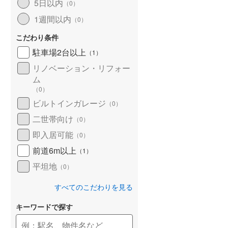
5日以内
（
0
）
1週間以内
（
0
）
こだわり条件
駐車場2台以上
（
1
）
リノベーション・リフォー
ム
（
0
）
ビルトインガレージ
（
0
）
二世帯向け
（
0
）
即入居可能
（
0
）
前道6m以上
（
1
）
平坦地
（
0
）
すべてのこだわりを見る
キーワードで探す