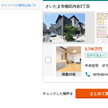
中国
鳥取
東松山市
マイページの便利な使い方
さいたま市南区内谷3丁目
吹き抜け
東武東上
羽生市
(
2
四国
徳島
西武秩父
二世帯向
上尾市
(
8
西武山口
サービス
九州・沖縄
福岡
蕨市
(
36
)
立地
朝霞市
(
3
最寄りの
新座市
(
1
5,790万円
0
0
0
0
0
0
該当物件
該当物件
該当物件
該当物件
該当物件
該当物件
件
件
件
件
件
件
室内写真あり
北本市
(
2
配置、向き、
中央住宅 ポ
三郷市
(
3
前道6m
画像
25
枚
0078-6014
幸手市
(
2
平坦地
（
吉川市
(
2
LD
まとめて
チェックした物件を
北足立郡
リビング
入間郡越
（
1
）