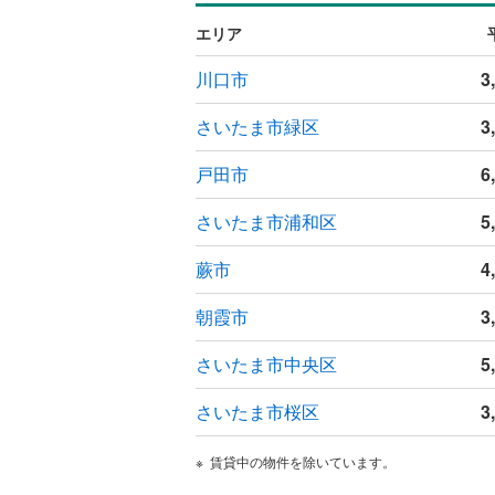
ウッドデ
エリア
構造・規模・
川口市
3
耐震、免
さいたま市緑区
3
（
0
）
戸田市
6
オンライン対
さいたま市浦和区
5
オンライ
蕨市
4
オンライ
朝霞市
3
さいたま市中央区
5
さいたま市桜区
3
賃貸中の物件を除いています。