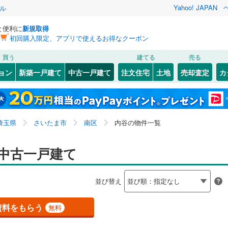
Yahoo! JAPAN
ル
と便利に
新規取得
初回購入限定、アプリで使えるお得なクーポン
検索条件を保存しました
買う
建てる
売る
0
)
川越線
(
0
)
リノベーション
ョン
新築一戸建て
中古一戸建て
注文住宅
土地
売却査定
カ
この検索条件の新着物件通知は、
マイページ
から設定できます。
ライン（宇都宮～逗子）
湘南新宿ライン（前橋～小田原）
ション・リフォーム
築古・築30年以上
（
0
）
北区
大字円正寺
(
35
)
(
1
)
岩手
宮城
秋田
山形
(
0
)
1
)
)
中央区
鹿手袋
(
(
23
2
)
)
京浜東北線
(
0
)
埼玉県、さいたま市南区、内谷
神奈川
埼玉
千葉
茨城
埼玉県
さいたま市
南区
内谷の物件一覧
窪
1
)
(
4
)
南区
太田窪
(
60
(
3
)
)
線
(
0
)
上越新幹線
(
0
)
8
1
）
)
文蔵
オール電化
(
9
)
（
0
）
長野
富山
石川
福井
中古一戸建て
線
(
0
)
北陸新幹線
(
0
)
検索条件を保存する
台以上
（
1
）
南浦和
ビルトインガレージ
(
5
)
（
0
）
閉じる
閉じる
お気に入りリストを見る
お気に入りリストを見る
閉じる
閉じる
86
)
熊谷市
(
110
)
岐阜
静岡
三重
ロ有楽町線
(
0
)
東京メトロ副都心線
(
0
)
並び替え
タ付インターホン
防犯カメラ
（
0
）
マイページ
0
)
秩父市
(
1
)
兵庫
京都
滋賀
奈良
0
)
埼玉新都市交通伊奈線
(
0
)
資料をもらう
無料
0
)
加須市
(
66
)
全体
崎線
(
0
)
東武日光線
(
0
)