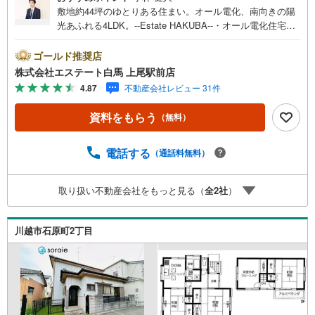
敷地約44坪のゆとりある住まい。オール電化、南向きの陽
光あふれる4LDK。--Estate HAKUBA--・オール電化住宅に
つき、家計に優しく火の元も安心です。・南東向きバルコ
ニー、陽当たり良好で明るい住空間。・敷地面積約44坪、
ゴールド推奨店
お庭やカースペース2台分を確保。・4LDKの使い勝手の良
株式会社エステート白馬 上尾駅前店
い間取り、ご家族でゆったり寛げます。・前面道路は幅員
4.87
不動産会社レビュー 31件
約6.2m、お車の出し入れもスムーズ。・閑静な住宅街で叶
える、落ち着いた暮らしのステージ。Public Relations ----
資料をもらう
（無料）
◇弊社は埼玉県を中心に創業30年超の実績ある不動産会社
です。◇無料駐車場完備のお店です。◇店内に大型キッズ
スペースがあります。◇提携FPへの無料個別相談サービス
電話する
（通話料無料）
が好評です。◎敷地約44坪のゆとりある4LDK。オール電化
仕様で経済的かつ安心な暮らしが叶います。南向きの明る
取り扱い不動産会社をもっと見る（
全
2
社
）
い室内で、穏やかな新生活をスタートしませんか。
川越市石原町2丁目