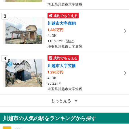
埼玉県川越市大字笠幡
ー
ジ
3
成約でもらえる
に
川越市大字鹿飼
保
1,880万円
存
4LDK
す
110.95m
（登記）
2
る
埼玉県川越市大字鹿飼
4
成約でもらえる
川越市大字笠幡
1,290万円
4LDK
95.22m
2
埼玉県川越市大字笠幡
5
もっと見る
成約でもらえる
川越市大字萱沼
2,980万円
川越市の人気の駅をランキングから探す
2LDK
72.14m
2