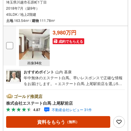
埼玉県川越市石原町1丁目
2018年7月（築9年）
4SLDK / 地上2階建
土地
163.54m
/
建物
111.78m
2
2
3,980万円
成約でもらえる
画像
34
枚
おすすめポイント
山内 基康
年中無休のエステート白馬、早いレスポンスで正確な情報
をお届けします。＜エステート白馬 上尾駅前店を選ぶ5つ
のポイント＞1.JR高崎線「上尾駅」から徒歩1分駅前の「イ
トーヨーカドー上尾駅前店」内に立地。2.無料駐車場完備
ゴールド推奨店
のお店立体駐車場は全480台収容可。駐車場完備してます。
株式会社エステート白馬 上尾駅前店
3.大型キッズスペース当店自慢のキッズスペースをぜひご
4.87
不動産会社レビュー 31件
覧ください。店内におむつ替えコーナーもご用意してま
す。4.年中無休・365日営業でお手伝い営業時間:10時～20
資料をもらう
（無料）
時まで。スピードある対応が自慢のお店です。5.提携FPへ
の無料個別相談サービス社外の中立的なファイナンシャル