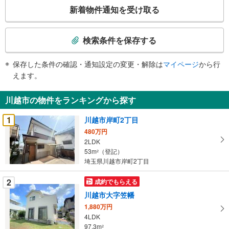
こ
新着物件通知を受け取る
の
検
索
検索条件を保存する
条
件
保存した条件の確認・通知設定の変更・解除は
マイページ
から行
で
えます。
通
知
川越市の物件をランキングから探す
を
受
1
川越市岸町2丁目
け
480万円
取
2LDK
る
53m
（登記）
2
・
埼玉県川越市岸町2丁目
条
2
成約でもらえる
件
を
川越市大字笠幡
マ
1,880万円
イ
4LDK
97.3m
ペ
2