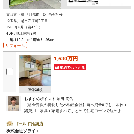
東武東上線 「川越市」駅 徒歩24分
埼玉県川越市石原町2丁目
1980年6月（築47年）
4DK / 地上階数2階
土地
115.51m
/
建物
81.98m
2
2
リフォーム
1,630万円
成約でもらえる
画像
36
枚
おすすめポイント
鎗田 亮佑
【総合売買の特化した不動産会社】自己資金0でも、本体＋
諸費用＋家具＋家電すべてまとめて住宅ローンで組めま
す。住宅ローン相談無料。FP相談無料。営業マンの熱意と
スピーディをモットーにお客さん目線での営業を心がけて
ゴールド推奨店
おり、営業マンの差を実感してください！◆他社様でご紹
株式会社ソライエ