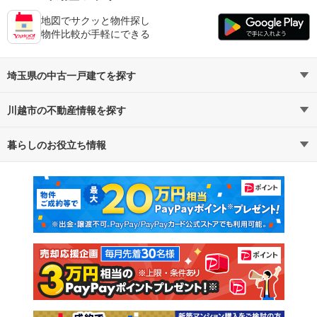
地図でサクッと物件探し
物件比較が手軽にできる
埼玉県の中古一戸建てを探す
川越市の不動産情報を探す
路線・駅から探す
地域から探す
暮らしのお役立ち情報
不動産・住宅
賃貸住宅
通勤・通学時間から探す
地図から探す
マンションカタログ
教えて！住まいの先生
新築マンション
中古マンション
新築一戸建て
中古一戸建て
注文住宅
土地
売却査定