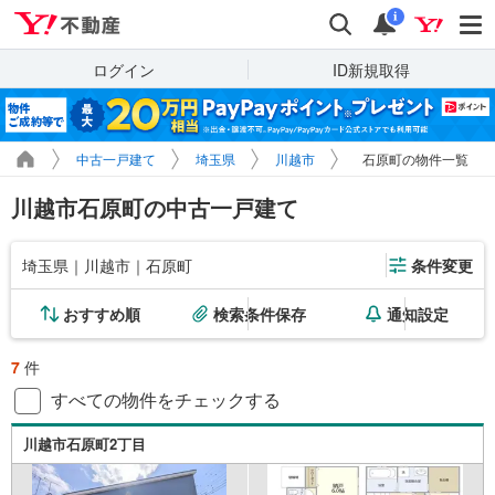
Yahoo!不動産
検索
通知
i
ログイン
ID新規取得
中古一戸建て
埼玉県
川越市
石原町の物件一覧
川越市石原町の中古一戸建て
埼玉県｜川越市｜石原町
条件変更
おすすめ順
検索条件保存
通知設定
7
件
すべての物件をチェックする
川越市石原町2丁目