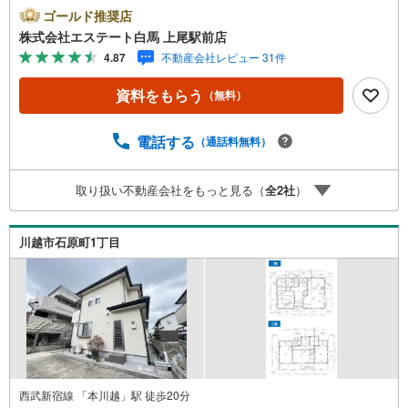
好。開放的な毎日を実感。・南側4M道路に面した整形地。
ゴールド推奨店
車の出し入れも楽々。・お車は並列で2台駐車可能。来客時
株式会社エステート白馬 上尾駅前店
も安心の広さ。・開放感ある吹抜け。リビングが明るく広
4.87
不動産会社レビュー 31件
く感じます。・収納力のあるWICを完備。室内をスッキリ
保てます。Public Relations ----◇弊社は中古設備にも修理
資料をもらう
（無料）
サービスを無料で付保します。◇リフォームもグループ会
社と連携してお客様をご支援。◇ワンストップでご対応可
能な体制でお待ちしてます。◇提携FPへの無料個別相談サ
電話する
（通話料無料）
ービスが好評です。◎南×西の角地で開放感がある整形地。
カースペースは並列2台可能で、吹抜けやWICなどこだわり
取り扱い不動産会社をもっと見る（
全
2
社
）
が詰まった住まい。
川越市石原町1丁目
西武新宿線 「本川越」駅 徒歩20分