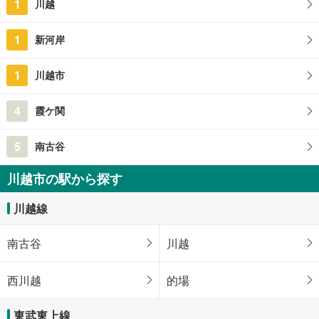
1
川越
埼玉県川越市大字萱沼
1
新河岸
1
川越市
4
霞ケ関
5
南古谷
川越市の駅から探す
川越線
南古谷
川越
西川越
的場
東武東上線