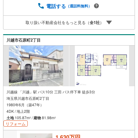
プランナーと無料相談。ローン返済について、老後や学費
電話する
（通話料無料）
等も含めたシミュレーションをご提案できます。当店では
物件情報のほか、水害その他のハザード情報を提供してお
取り扱い不動産会社をもっと見る（
全
1
社
）
ります。お問い合わせ物件以外の提供も可能です。営業担
当までお気軽にご連絡ください。お問い合わせをお待ちし
ております。
川越市石原町2丁目
川越線 「川越」駅 バス10分 三田 バス停下車 徒歩3分
埼玉県川越市石原町2丁目
1980年6月（築47年）
4DK / 地上2階
土地
105.87m
/
建物
81.98m
2
2
リフォーム
1,630万円