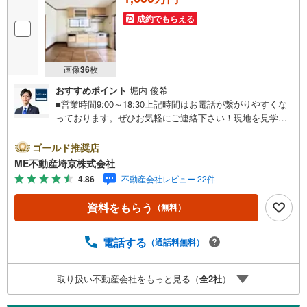
成約でもらえる
画像
36
枚
おすすめポイント
堀内 俊希
■営業時間9:00～18:30上記時間はお電話が繋がりやすくな
っております。ぜひお気軽にご連絡下さい！現地を見学さ
れる場合は「室内・現地を見学する（無料）」ボタンより
ご希望の日時をご記入いただけますとスムーズにご案内が
ゴールド推奨店
可能です。■ご来店特典1.ご見学、ご来店後にアンケート記
ME不動産埼京株式会社
入でもれなく3、000円のQUOカードプレゼント（1組様1回
4.86
不動産会社レビュー 22件
限り後日郵送）2.未公開の物件情報をご紹介3.不動産ご購
入、ご売却、太陽光発電システムご検討中のお客様、ご紹
資料をもらう
（無料）
介でもれなくQUOカード3、000円分プレゼント更にご紹介
のお客様が弊社仲介にてご契約頂くと、1万円から最大10万
円のご紹介料をお支払いさせて頂きます！詳しくはスタッ
電話する
（通話料無料）
フ迄■県内有数の大型店舗1.店舗敷地内に大型駐車場完備、
マイカーでも安心！2.チャイルドスペース、授乳室、ベビ
取り扱い不動産会社をもっと見る（
全
2
社
）
ーベッド完備3.他にもファミリーに優しい『あったら良い
な』がここにある！ミルク用浄水サーバー、紙おむつ、ア