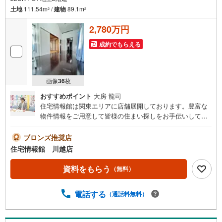
土地
111.54m
/
建物
89.1m
2
2
2,780万円
成約でもらえる
画像
36
枚
おすすめポイント
大房 龍司
住宅情報館は関東エリアに店舗展開しております。豊富な
物件情報をご用意して皆様の住まい探しをお手伝いしてお
ります。まずは最寄りの住宅情報館にお気軽にご相談くだ
さい。住宅ローン相談会も同時開催中無理のない住宅ロー
ブロンズ推奨店
ンの試算やご購入の際にかかる諸費用の概算も行っており
住宅情報館 川越店
ます。しっかりとした資金計画のアドバイスをさせて頂き
ますので、お気軽にご相談ください。
資料をもらう
（無料）
電話する
（通話料無料）