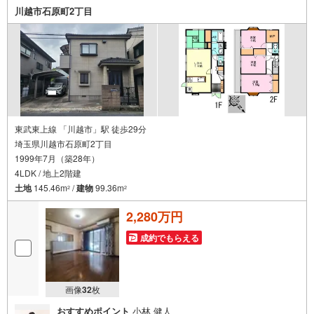
メニティ、大型個室2部屋、各ブースモニター等
川越市石原町2丁目
東武東上線 「川越市」駅 徒歩29分
埼玉県川越市石原町2丁目
1999年7月（築28年）
4LDK / 地上2階建
土地
145.46m
/
建物
99.36m
2
2
2,280万円
成約でもらえる
画像
32
枚
おすすめポイント
小林 健人