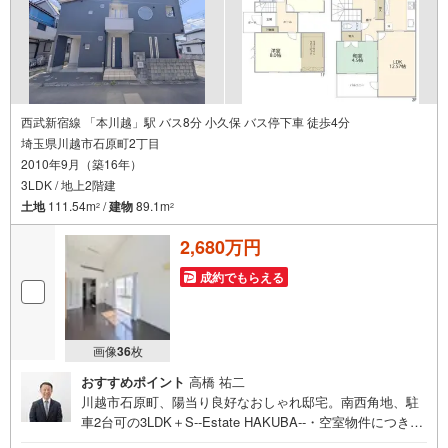
西武新宿線 「本川越」駅 バス8分 小久保 バス停下車 徒歩4分
埼玉県川越市石原町2丁目
2010年9月（築16年）
3LDK / 地上2階建
土地
111.54m
/
建物
89.1m
2
2
2,680万円
成約でもらえる
画像
36
枚
おすすめポイント
高橋 祐二
川越市石原町、陽当り良好なおしゃれ邸宅。南西角地、駐
車2台可の3LDK＋S--Estate HAKUBA--・空室物件につき、
時間を気にせず内覧できます。・南×西の角地で陽当り良