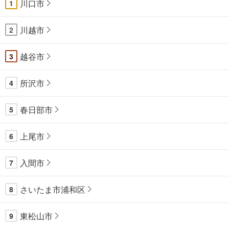
川口市
1
川越市
2
越谷市
3
所沢市
4
春日部市
5
上尾市
6
入間市
7
さいたま市浦和区
8
東松山市
9