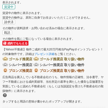
表示されます。
賃貸中
賃貸中の物件に表示されます。
賃貸中の物件は、原則ご自身でお住まいいただくことができません。
請求済
その物件が資料請求・お問い合わせ済みの場合に表示されます。
既読
その物件を既にご覧になっている場合に表示されます。
成約でもらえる
【Yahoo!不動産】物件ご成約で最大20万円相当PayPayポイントプレゼント！
の対象物件です。詳細は
プレゼント詳細
をご覧ください。
ゴールド推奨店
ゴールド推奨店 取り扱い物件
シルバー推奨店
シルバー推奨店 取り扱い物件
ブロンズ推奨店
ブロンズ推奨店 取り扱い物件
広告商品を購入している不動産会社のうち、物件情報の正確性、法令遵守、ヤ
フー不動産における成約実績等、当社所定の基準を満たした優良な店舗運営を
実践していると認めた不動産会社（もしくは当該認定を受けた不動産会社の取
扱物件）に表示されます。
タップすると用語の意味が書かれたポップアップが開きます。