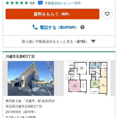
介されている物件も一緒にご提案できます。◆おまとめロ
5.0
不動産会社レビュー 22件
ーン（消費者金融系・車のローン・カード系の借入・エア
コン等の電化製品等）もおまとめ可能です。◆お忙しいと
資料をもらう
（無料）
きは現地待合せ＆現地解散できます。◆勤続年数が1年未満
でも、ローンが受けられます。株式会社ソライエにお任せ
ください！売買・賃貸・売却相談・相続相談・空家管理・
電話する
（通話料無料）
住宅ローン相談等何でもお気軽にご相談ください！お問い
合わせ・ご来店お待ちしております！（＾＾）！
取り扱い不動産会社をもっと見る（
全
1
社
）
川越市石原町2丁目
東武東上線 「川越市」駅 徒歩25分
埼玉県川越市石原町2丁目
2010年9月（築16年）
2LDK＋S / 地上2階建