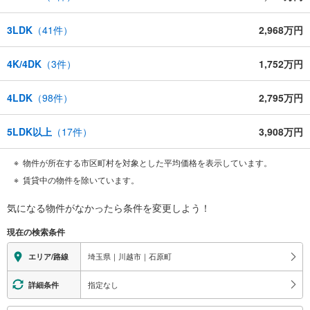
3LDK
（
41
件）
2,968万円
4K/4DK
（
3
件）
1,752万円
4LDK
（
98
件）
2,795万円
5LDK以上
（
17
件）
3,908万円
物件が所在する市区町村を対象とした平均価格を表示しています。
賃貸中の物件を除いています。
気になる物件がなかったら
条件を変更しよう！
現在の検索条件
埼玉県｜川越市｜石原町
エリア/路線
指定なし
詳細条件