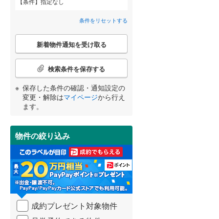
条件
指定なし
狭山市
(
96
)
神明町
(
1
)
間取り変更可能
西武池袋線
(
0
)
（
0
）
条件をリセットする
深谷市
(
38
)
砂新田
西武狭山線
(
1
)
(
0
)
3階建て以上
（
0
）
こ
越谷市
(
147
)
新着物件通知を受け取る
の
大字寺尾
(
5
)
宮崎
鹿児島
沖縄
検
入間市
(
91
)
索
検索条件を保存する
大字藤間
(
7
)
条
和光市
(
15
)
件
保存した条件の確認・通知設定の
大字古谷本郷
(
2
)
で
小学校まで1km以内
（
1
）
変更・解除は
マイページ
から行え
久喜市
(
88
)
通
する
る
条件をリセットする
条件をリセットする
条件をリセットする
条件をリセットする
条件をリセットする
条件をリセットする
ます。
大字的場
(
12
)
知
富士見市
(
73
)
を
大字山田
(
5
)
受
坂戸市
(
66
)
物件の絞り込み
南道路
（
0
）
け
伊勢原町
(
1
)
取
日高市
(
47
)
る
かすみ野
(
3
)
・
白岡市
(
24
)
条
むさし野
(
3
)
件
入間郡毛呂山町
(
31
)
を
むさし野南
(
2
)
成約プレゼント対象物件
マ
比企郡嵐山町
(
9
)
イ