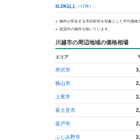
ウッドデ
5LDK以上
（
17
件）
物件が所在する市区町村を対象とした平均価格
構造・規模・
賃貸中の物件を除いています。
耐震、免
川越市の周辺地域の価格相場
（
0
）
エリア
オンライン対
所沢市
3
オンライ
狭山市
2
オンライ
上尾市
2
富士見市
2
坂戸市
2
ふじみ野市
2