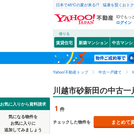
日本で45℃の夏が来る!? 猛暑を賢くおト
IDでもっ
ログイン
借りる
北海道
JR
北海道
東北本線
(
こだわり条件
リフォーム、
賃貸住宅
新築マンション
中古マンシ
湘南新宿
リノベー
さいたま市
西区
旭町
(
(
30
1
)
)
東北
青森
(
0
)
（
1
）
見沼区
石原町
(
(
5
7
八高線
(
0
)
関東
東京
Yahoo!不動産トップ
中古一戸建て
設備
浦和区
大字大仙
(
3
東北新幹
岩槻区
大字笠幡
床暖房
(
（
5
信越・北陸
新潟
川越市砂新田の中古一
秋田新幹
大字上寺
駐車場2
埼玉県のそのほ
川越市
(
1
東海
愛知
お気に入りから資料請求
地下鉄
東京メト
1
件
大字木野
ＴＶモニ
かの地域
行田市
(
4
気になる物件を
（
1
）
近畿
大阪
広栄町
(
1
私鉄・その他
秩父鉄道
(
まとめて
チェックした物件を
お気に入りに
飯能市
(
7
追加してみましょう
間取り、居室
大字小室
東武伊勢