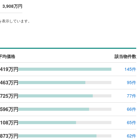
ッキあり
（
0
）
3,908万円
を表示しています。
施工・品質・工法関連
震、制震構造
住宅性能評価付き
（
0
）
平均価格
該当物件数
応
,419万円
145件
ン内見(相談)可
（
1
）
IT重説可
（
1
）
,463万円
95件
ン対応とは？
,725万円
77件
,596万円
66件
,108万円
65件
,873万円
62件