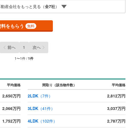
中台元町
(
1
)
な住環境です。
川町
(
11
)
比企郡川島町
(
13
)
不動産会社をもっと見る（
全
7
社
）
豊田本
(
1
)
山町
(
9
)
比企郡ときがわ町
(
3
)
ッチン
（
0
）
対面キッチン
（
1
）
資料をもらう
無料
野町
(
0
)
秩父郡長瀞町
(
0
)
秩父村
(
0
)
児玉郡美里町
(
0
)
契約、入居関連など
前へ
1
次へ
里町
(
14
)
大里郡寄居町
(
18
)
能
（
1
）
1
〜
1
件 /
1
件
杉戸町
(
25
)
北葛飾郡松伏町
(
17
)
機あり
（
0
）
平均価格
間取り（該当物件数）
平均価格
2,650万円
2LDK
（
7
件）
2,812万円
インクローゼット
床下収納
（
1
）
2,066万円
3LDK
（
41
件）
3,037万円
1,752万円
4LDK
（
102
件）
2,787万円
庭