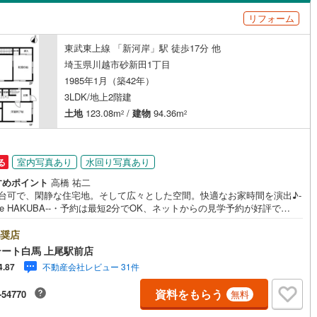
島根
岡山
広島
山口
(
63
)
春日部市
(
109
)
リフォーム
坂
(
3
)
大字下広谷
(
5
)
線
（
(
1
0
)
）
バリアフリー住宅
東武越生線
(
0
)
（
1
）
2
)
鴻巣市
(
61
)
香川
愛媛
高知
東武東上線 「新河岸」駅 徒歩17分 他
線
)
(
0
)
大字砂久保
西武新宿線
(
(
0
)
2
)
け
（
0
）
平屋・1階建て
（
0
）
保存した条件を見る
1
)
草加市
(
113
)
埼玉県川越市砂新田1丁目
線
(
0
)
埼玉高速鉄道
(
0
)
田
(
4
)
仙波町
(
1
)
ルーム（納戸）
（
0
）
佐賀
長崎
熊本
大分
1985年1月（築42年）
戸田市
(
33
)
3LDK/地上2階建
)
氷川町
(
2
)
土地
123.08m
/
建物
94.36m
4
)
志木市
(
30
)
2
2
(
1
)
大字古市場
(
1
)
駅が始発駅
（
1
）
海まで2km以内
（
0
）
12
)
桶川市
(
29
)
この条件で検索する
この条件で検索する
この条件で検索する
この条件で検索する
この条件で検索する
この条件で検索する
市区町村以下を選択
市区町村を選択す
駅を選択する
(
2
)
的場
(
2
)
室内写真あり
水回り写真あり
る
2
)
八潮市
(
30
)
建ち方、日当たり
すめポイント
高橋 祐二
)
宮元町
(
3
)
4
)
蓮田市
(
28
)
3台可で、閑静な住宅地。そして広々とした空間。快適なお家時間を演出♪-
以上
（
0
）
角地
（
0
）
tate HAKUBA--・予約は最短2分でOK、ネットからの見学予約が好評で
(
1
)
川鶴
(
6
)
・カースペースは2台以上可。並列駐車で出し入れも楽々。・LDKは15帖以
1
)
鶴ヶ島市
(
36
)
1
）
広さ。家族が自然に集まる空間です。・南向きの設計につき、お部屋の
奨店
)
今成
(
6
)
まで光が届きます。・高階北小学校まで約240m。低学年のお子様も安心で
1
)
ふじみ野市
(
68
)
ート白馬 上尾駅前店
・【リフォーム内容（2024年10月完了）】・キッチン交換、全室クロス張
(
1
)
南大塚
(
12
)
不動産会社レビュー 31件
4.87
表替、クリーニング。Public Relations ----◇リフォームもグループ会社
伊奈町
(
23
)
入間郡三芳町
(
22
)
携してお客様をご支援。◇ワンストップでご対応可能な体制でお待ちして
(
1
)
大塚
(
4
)
資料をもらう
ダイニング15畳以上
-54770
無料
。◇提携FPへの無料個別相談サービスが好評です。◎水回り交換を含む内
生町
(
13
)
比企郡滑川町
(
16
)
フォーム済み。高階北小学校まで約240mと近く、お子様の通学も安心で健