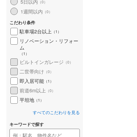
5日以内
（
0
）
1週間以内
（
0
）
こだわり条件
駐車場2台以上
（
1
）
リノベーション・リフォー
ム
（
1
）
ビルトインガレージ
（
0
）
二世帯向け
（
0
）
即入居可能
（
1
）
前道6m以上
（
0
）
平坦地
（
1
）
すべてのこだわりを見る
キーワードで探す