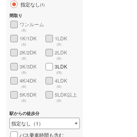
指定なし
(
1
)
間取り
ワンルーム
（
0
）
長期優良住宅
（
0
）
1K/1DK
1LDK
（
0
）
（
0
）
2K/2DK
2LDK
（
0
）
（
0
）
3K/3DK
3LDK
（
0
）
（
1
）
4K/4DK
4LDK
詳しく見る
（
0
）
（
0
）
5K/5DK
5LDK以上
（
0
）
（
0
）
駅からの徒歩分
指定なし
（
1
）
バス乗車時間も含む