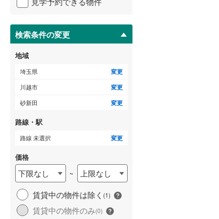
中台南
(
2
)
見学予約できる物件
ペ
比企郡吉見町
(
15
)
ー
ジ
秩父郡横瀬町
(
0
)
に
検索条件の変更
保
秩父郡小鹿野町
(
2
)
存
地域
す
児玉郡神川町
(
5
)
る
埼玉県
変更
南埼玉郡宮代町
(
12
)
川越市
変更
砂新田
変更
路線・駅
路線 未選択
変更
価格
下限なし
上限なし
~
賃貸中の物件は除く
(
1
)
賃貸中の物件のみ
(
0
)