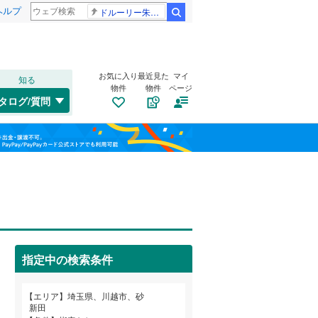
ヘルプ
ドルーリー朱瑛里 木田美緒莉
検索
お気に入り
最近見た
マイ
知る
物件
物件
ページ
高崎線
(
0
)
タログ/質問
武蔵野線
(
0
)
大宮区
大字石田
(
14
(
1
)
)
福島
桜区
上戸新町
(
20
)
(
1
)
埼京線
(
0
)
栃木
群馬
山梨
緑区
大字萱沼
(
63
)
(
3
)
山形新幹線
(
0
)
霞ケ関東
トイレ２か所
(
4
)
（
1
）
岸町
太陽光発電システム
(
6
)
（
0
）
川口市
(
315
)
指定中の検索条件
大字鯨井
(
1
)
所沢市
(
150
)
和歌山
寿町
(
1
)
つくばエクスプレス
(
0
)
エリア
埼玉県、川越市、砂
本庄市
(
35
)
新田
志多町
(
2
)
東武野田線
(
0
)