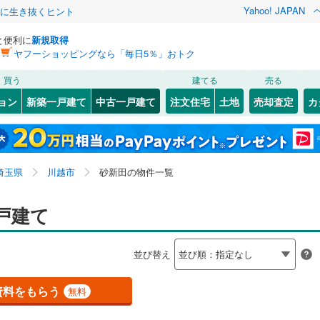
Yahoo! JAPAN
クに生き抜くヒント
と便利に
新規取得
ヤフーショッピングなら「毎日5％」おトク
検索条件を保存しました
買う
建てる
売る
0
)
川越線
(
1
)
リノベーション
ョン
新築一戸建て
中古一戸建て
注文住宅
土地
売却査定
カ
この検索条件の新着物件通知は、
マイページ
から設定できます。
ライン（宇都宮～逗子）
湘南新宿ライン（前橋～小田原）
ション・リフォーム
築古・築30年以上
（
1
）
北区
大字天沼新田
(
35
)
(
1
)
岩手
宮城
秋田
山形
(
0
)
1
)
)
中央区
大字今福
(
23
(
7
)
)
京浜東北線
(
0
)
埼玉県、川越市、砂新田
神奈川
埼玉
千葉
茨城
埼玉県
川越市
砂新田の物件一覧
波
1
)
(
1
)
南区
大字大袋新田
(
60
)
(
3
)
線
(
0
)
上越新幹線
(
0
)
8
(
0
11
）
)
)
霞ケ関北
オール電化
(
2
（
)
0
）
長野
富山
石川
福井
戸建て
線
(
0
)
北陸新幹線
(
0
)
検索条件を保存する
山
台以上
(
1
)
（
1
）
大字上松原
ビルトインガレージ
(
1
)
（
0
）
閉じる
閉じる
お気に入りリストを見る
お気に入りリストを見る
閉じる
閉じる
86
)
熊谷市
(
110
)
岐阜
静岡
三重
ロ有楽町線
(
0
)
東京メトロ副都心線
(
0
)
並び替え
目
タ付インターホン
(
4
)
大字久下戸
防犯カメラ
(
（
2
0
)
）
マイページ
0
)
秩父市
(
1
)
兵庫
京都
滋賀
奈良
)
大字小堤
(
7
)
0
)
埼玉新都市交通伊奈線
(
0
)
資料をもらう
無料
0
)
加須市
(
66
)
全体
(
1
)
大字鹿飼
(
1
)
崎線
(
0
)
東武日光線
(
0
)