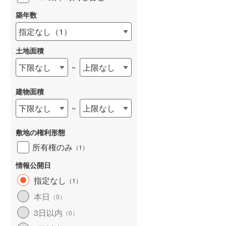
築年数
指定なし
（
1
）
土地面積
下限なし
上限なし
~
建物面積
下限なし
上限なし
~
敷地の権利形態
所有権のみ
（
1
）
情報公開日
指定なし
（
1
）
本日
（
0
）
3日以内
（
0
）