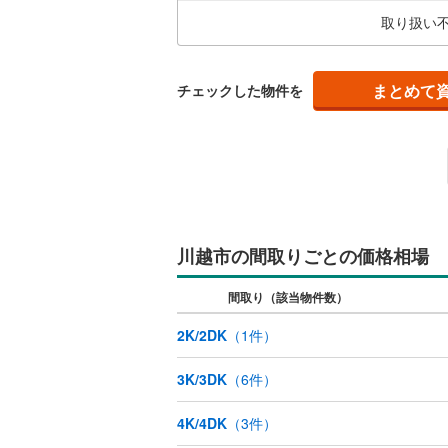
中台
(
1
)
やか
比企郡小
取り扱い
藤倉
(
1
)
キッチン
比企郡鳩
独立型キ
まとめて
チェックした物件を
秩父郡皆
秩父郡東
販売、価格、
児玉郡上
即入居可
北葛飾郡
浴室
川越市の間取りごとの価格相場
浴室乾燥
間取り（該当物件数）
収納
2K/2DK
（
1
件）
ウォーク
（
0
）
3K/3DK
（
6
件）
4K/4DK
（
3
件）
バルコニー、