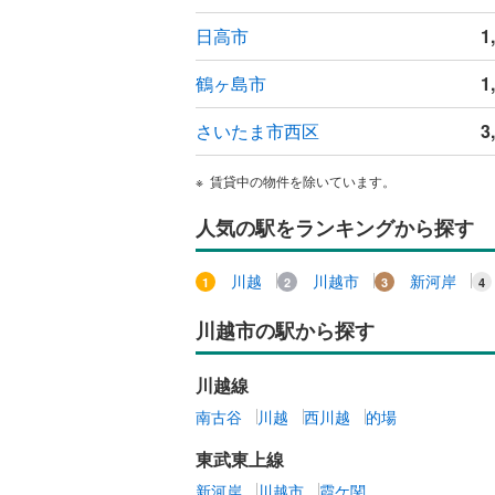
日高市
1
鶴ヶ島市
1
さいたま市西区
3
賃貸中の物件を除いています。
人気の駅をランキングから探す
川越
川越市
新河岸
川越市の駅から探す
川越線
南古谷
川越
西川越
的場
東武東上線
新河岸
川越市
霞ケ関