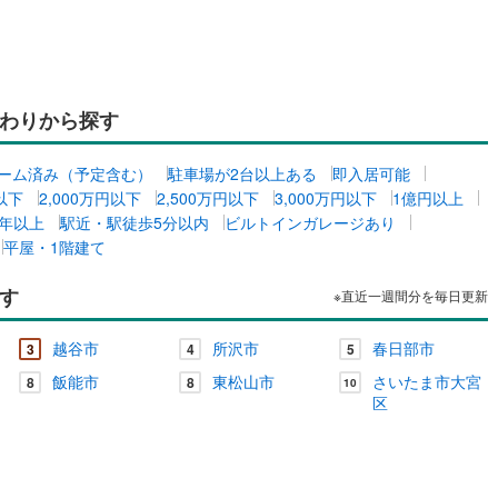
わりから探す
ーム済み（予定含む）
駐車場が2台以上ある
即入居可能
円以下
2,000万円以下
2,500万円以下
3,000万円以下
1億円以上
0年以上
駅近・駅徒歩5分以内
ビルトインガレージあり
平屋・1階建て
す
※直近一週間分を毎日更新
越谷市
所沢市
春日部市
3
4
5
飯能市
東松山市
さいたま市大宮
8
8
10
区