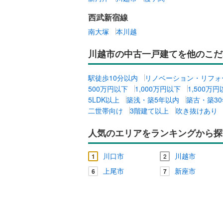
西武新宿線
南大塚
本川越
川越市の中古一戸建てを他のこだ
駅徒歩10分以内
リノベーション・リフォ
500万円以下
1,000万円以下
1,500万
5LDK以上
築浅・築5年以内
築古・築3
二世帯向け
3階建て以上
吹き抜けあり
人気のエリアをランキングから探
川口市
川越市
1
2
上尾市
新座市
6
7