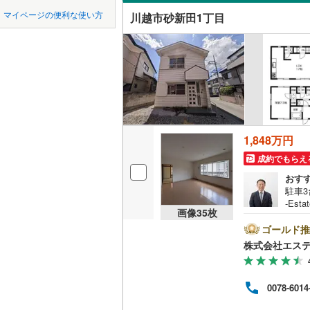
中国
鳥取
東松山市
マイページの便利な使い方
川越市砂新田1丁目
大字下赤
吹き抜け
東武東上
羽生市
(
2
四国
徳島
大字砂
西武秩父
(
5
二世帯向
上尾市
(
8
西武山口
大字砂新
サービス
九州・沖縄
福岡
蕨市
(
36
)
野田町
(
2
立地
朝霞市
(
3
富士見町
最寄りの
新座市
(
1
1,848万円
0
0
0
0
0
0
該当物件
該当物件
該当物件
該当物件
該当物件
該当物件
件
件
件
件
件
件
大字増形
成約でもらえ
北本市
(
2
配置、向き、
おす
南通町
(
1
三郷市
(
3
駐車
前道6m
-Es
大字吉田
画像
35
枚
す。
幸手市
(
2
平坦地
（
上の
ゴールド推
豊田町
(
3
隅々
吉川市
(
2
株式会社エステ
す。
広谷新町
LD
替、畳
北足立郡
と連
かし野台
リビング
0078-6014
ます
入間郡越
装リ
（
1
）