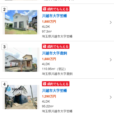
条
2
成約でもらえる
件
を
川越市大字笠幡
マ
1,880万円
イ
4LDK
97.3m
ペ
2
埼玉県川越市大字笠幡
ー
ジ
3
成約でもらえる
に
川越市大字鹿飼
保
1,880万円
存
4LDK
す
110.95m
（登記）
2
る
埼玉県川越市大字鹿飼
4
成約でもらえる
川越市大字笠幡
1,290万円
4LDK
95.22m
2
埼玉県川越市大字笠幡