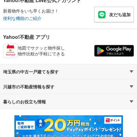
Yahoo!不動産 LINE公式アカウント
新着物件をいち早くお届け！
友だち追加
便利な機能のご紹介
Yahoo!不動産 アプリ
地図でサクッと物件探し
物件比較が手軽にできる
埼玉県の中古一戸建てを探す
川越市の不動産情報を探す
路線・駅から探す
地域から探す
暮らしのお役立ち情報
不動産・住宅
賃貸住宅
通勤・通学時間から探す
地図から探す
マンションカタログ
教えて！住まいの先生
新築マンション
中古マンション
新築一戸建て
中古一戸建て