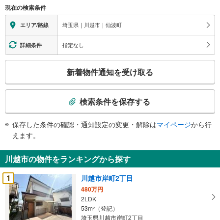
現在の検索条件
埼玉県｜川越市｜仙波町
エリア/路線
指定なし
詳細条件
こ
新着物件通知を受け取る
の
検
索
検索条件を保存する
条
件
保存した条件の確認・通知設定の変更・解除は
マイページ
から行
で
えます。
通
知
川越市の物件をランキングから探す
を
受
1
川越市岸町2丁目
け
480万円
取
2LDK
る
53m
（登記）
2
・
埼玉県川越市岸町2丁目