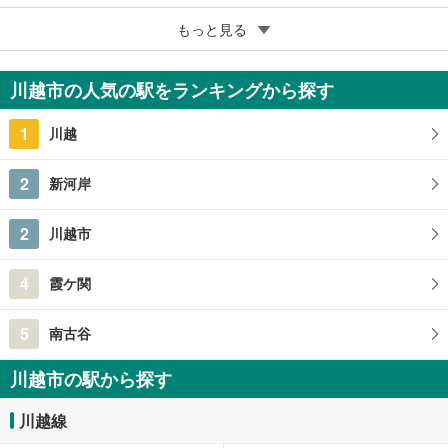
5
もっと見る
成約でもらえる
川越市大字萱沼
2,980万円
川越市の人気の駅をランキングから探す
2LDK
72.14m
2
1
川越
埼玉県川越市大字萱沼
2
新河岸
2
川越市
4
霞ケ関
5
南古谷
川越市の駅から探す
川越線