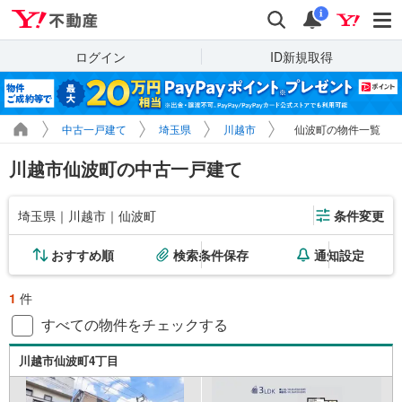
Yahoo!不動産
検索
通知
i
ログイン
ID新規取得
中古一戸建て
埼玉県
川越市
仙波町の物件一覧
川越市仙波町の中古一戸建て
埼玉県｜川越市｜仙波町
条件変更
おすすめ順
検索条件保存
通知設定
1
件
すべての物件をチェックする
川越市仙波町4丁目