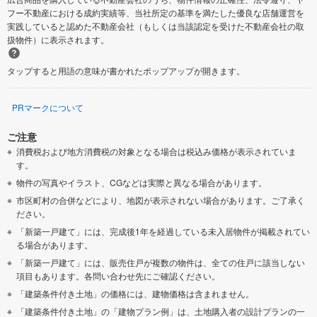
フー不動産における成約実績等、当社所定の基準を満たした優良な店舗運営を
実践していると認めた不動産会社（もしくは当該認定を受けた不動産会社の取
扱物件）に表示されます。
タップすると用語の意味が書かれたポップアップが開きます。
PRマークについて
ご注意
消費税および地方消費税の対象となる場合は税込み価格が表示されていま
す。
物件の写真やイラスト、CGなどは実際と異なる場合があります。
市区町村の合併などにより、地図が表示されない場合があります。ご了承く
ださい。
「新築一戸建て」には、完成後1年を経過している未入居物件が掲載されてい
る場合があります。
「新築一戸建て」には、販売住戸が複数の物件は、全ての住戸に該当しない
項目もあります。各問い合わせ先にご確認ください。
「建築条件付き土地」の価格には、建物価格は含まれません。
「建築条件付き土地」の「建物プラン例」は、土地購入者の設計プランの一