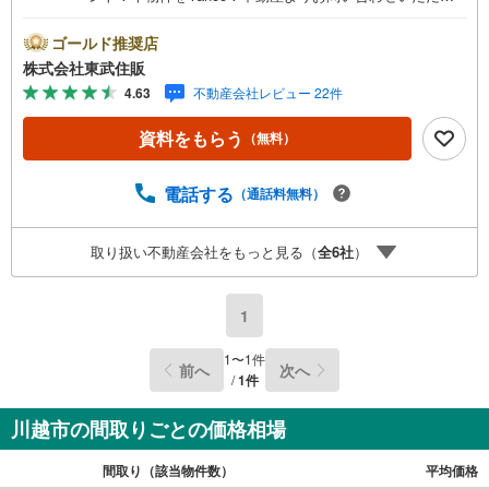
たお客様のみのキャンペーンです。その他のキャンペーン
との併用不可。【営業時間 10:00～18:00】この時間帯は
ゴールド推奨店
お電話でのお問い合わせがスムーズです。住み替えをご希
株式会社東武住販
望の方は自社買取保証付売却プランがございます。お気軽
4.63
不動産会社レビュー 22件
にお問い合わせください。●川越駅徒歩15分●2沿線利用可●
閑静な住宅地●内外装リフォーム◇当社の強みは（1）リフ
資料をもらう
（無料）
ォーム（当社でも再販事業を行っている為、お客様に最適
なプランをご提供できます。）（2）注文住宅のご紹介（提
携ハウスメーカー7社を保有しておりますので、ご予算・ご
電話する
（通話料無料）
希望に合ったプランをご紹介できます。）◇住まいに関す
る不動産情報を豊富に取り揃えております。またリフォー
取り扱い不動産会社をもっと見る（
全
6
社
）
ムの相談も承ります◇インターネット予約で当日現地見学
が可能です（1）［室内・現地を見学する］をクリック
（2）本日～4日以内をご希望の方は「ご要望・ご質問欄」
1
に希望日時をご記入ください！
1
〜
1
件
前へ
次へ
/
1
件
川越市の間取りごとの価格相場
間取り（該当物件数）
平均価格