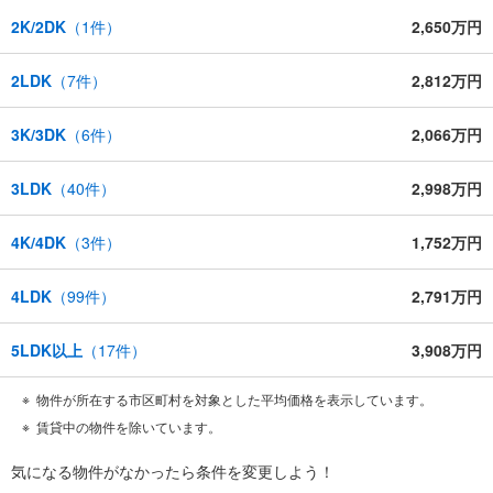
2K/2DK
（
1
件）
2,650万円
2LDK
（
7
件）
2,812万円
3K/3DK
（
6
件）
2,066万円
3LDK
（
40
件）
2,998万円
4K/4DK
（
3
件）
1,752万円
4LDK
（
99
件）
2,791万円
5LDK以上
（
17
件）
3,908万円
物件が所在する市区町村を対象とした平均価格を表示しています。
賃貸中の物件を除いています。
気になる物件がなかったら
条件を変更しよう！