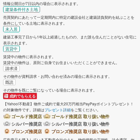
情報公開日が7日以内の場合に表示されます。
建築条件付き土地
売買契約にあたって一定期間内に特定の建設会社と建築請負契約を結ぶことを
条件にしている土地に表示されます。
未入居
建築工事完了日から1年以上経過したものの、まだ誰も住んだことがない住宅に
表示されます。
賃貸中
賃貸中の物件に表示されます。
賃貸中の物件は、原則ご自身でお住まいいただくことができません。
請求済
その物件が資料請求・お問い合わせ済みの場合に表示されます。
既読
その物件を既にご覧になっている場合に表示されます。
成約でもらえる
【Yahoo!不動産】物件ご成約で最大20万円相当PayPayポイントプレゼント！
の対象物件です。詳細は
プレゼント詳細
をご覧ください。
ゴールド推奨店
ゴールド推奨店 取り扱い物件
シルバー推奨店
シルバー推奨店 取り扱い物件
ブロンズ推奨店
ブロンズ推奨店 取り扱い物件
広告商品を購入している不動産会社のうち、物件情報の正確性、法令遵守、ヤ