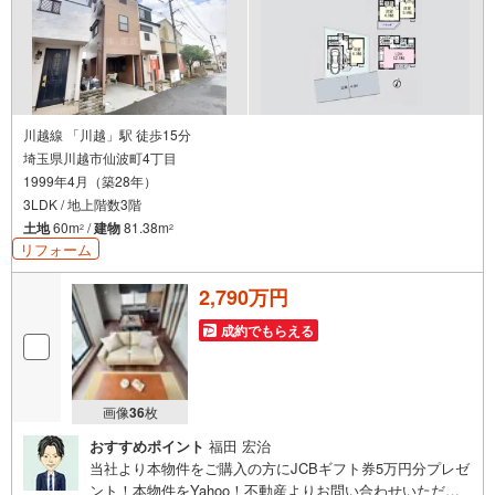
川越線 「川越」駅 徒歩15分
埼玉県川越市仙波町4丁目
1999年4月（築28年）
3LDK / 地上階数3階
土地
60m
/
建物
81.38m
2
2
リフォーム
2,790万円
成約でもらえる
画像
36
枚
おすすめポイント
福田 宏治
当社より本物件をご購入の方にJCBギフト券5万円分プレゼ
ント！本物件をYahoo！不動産よりお問い合わせいただい