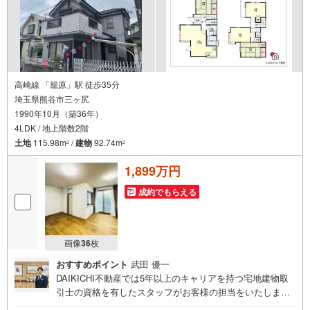
高崎線 「籠原」駅 徒歩35分
埼玉県熊谷市三ヶ尻
1990年10月（築36年）
4LDK / 地上階数2階
土地
115.98m
/
建物
92.74m
2
2
1,899万円
成約でもらえる
画像
36
枚
おすすめポイント
武田 優一
DAIKICHI不動産では5年以上のキャリアを持つ宅地建物取
引士の資格を有したスタッフがお客様の担当をいたしま
す。スタッフは年間40件前後の引き渡しを経験しておりま