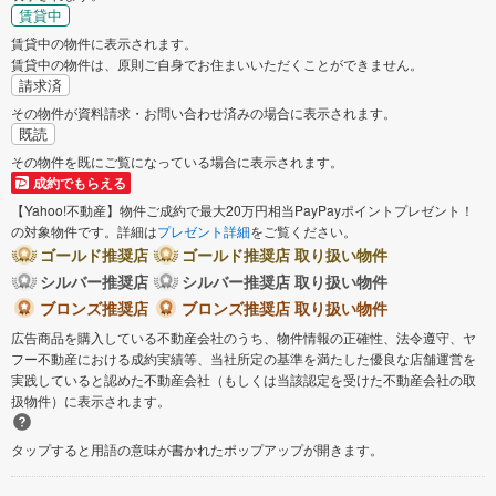
賃貸中
賃貸中の物件に表示されます。
賃貸中の物件は、原則ご自身でお住まいいただくことができません。
請求済
その物件が資料請求・お問い合わせ済みの場合に表示されます。
既読
その物件を既にご覧になっている場合に表示されます。
成約でもらえる
【Yahoo!不動産】物件ご成約で最大20万円相当PayPayポイントプレゼント！
の対象物件です。詳細は
プレゼント詳細
をご覧ください。
ゴールド推奨店
ゴールド推奨店 取り扱い物件
シルバー推奨店
シルバー推奨店 取り扱い物件
ブロンズ推奨店
ブロンズ推奨店 取り扱い物件
広告商品を購入している不動産会社のうち、物件情報の正確性、法令遵守、ヤ
フー不動産における成約実績等、当社所定の基準を満たした優良な店舗運営を
実践していると認めた不動産会社（もしくは当該認定を受けた不動産会社の取
扱物件）に表示されます。
タップすると用語の意味が書かれたポップアップが開きます。