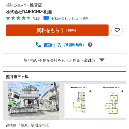
すので、安心、安全のお取引ができる事をお約束いたしま
シルバー推奨店
す。住宅ローンや火災保険、ライフライン（電気、ガス、
株式会社DAIKICHI不動産
水道等）や税金の控除手続きまで、不動産購入に関わる全
4.25
不動産会社レビュー 8件
ての手続きを私共がサポートいたします。お客様のご不明
点は丁寧にご説明いたしますのでご安心ください。その他
資料をもらう
（無料）
物件以外にかかる諸経費について、「どこに、なんで、い
くら」全てご説明いたします。いつでもお気軽にお問い合
わせください。
電話する
（通話料無料）
取り扱い不動産会社をもっと見る（
全
2
社
）
熊谷市三ヶ尻
高崎線 「籠原」駅 徒歩32分