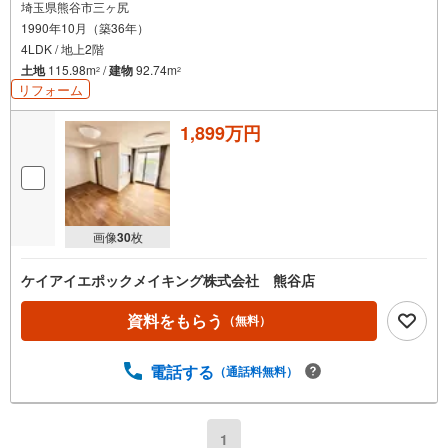
埼玉県熊谷市三ヶ尻
1990年10月（築36年）
4LDK / 地上2階
土地
115.98m
/
建物
92.74m
2
2
リフォーム
1,899万円
画像
30
枚
ケイアイエポックメイキング株式会社 熊谷店
資料をもらう
（無料）
電話する
（通話料無料）
1