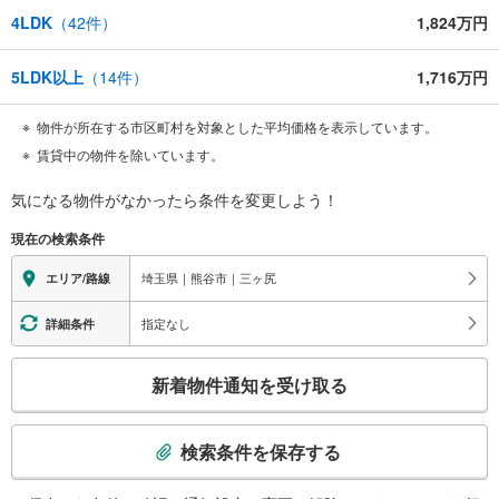
4LDK
（
42
件）
1,824万円
5LDK以上
（
14
件）
1,716万円
物件が所在する市区町村を対象とした平均価格を表示しています。
賃貸中の物件を除いています。
気になる物件がなかったら
条件を変更しよう！
現在の検索条件
埼玉県｜熊谷市｜三ヶ尻
エリア/路線
指定なし
詳細条件
こ
新着物件通知を受け取る
の
検
索
検索条件を保存する
条
件