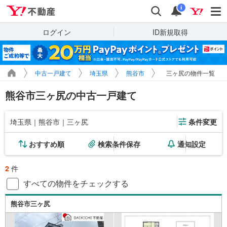
Yahoo!不動産
検索
通知
i
ログイン
ID新規取得
中古一戸建て
埼玉県
熊谷市
三ヶ尻の物件一覧
熊谷市三ヶ尻の中古一戸建て
埼玉県｜熊谷市｜三ヶ尻
条件変更
おすすめ順
検索条件保存
通知設定
2
件
すべての物件をチェックする
熊谷市三ヶ尻