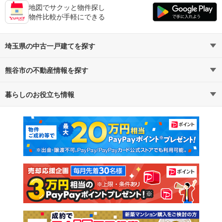
地図でサクッと物件探し
物件比較が手軽にできる
埼玉県の中古一戸建てを探す
熊谷市の不動産情報を探す
路線・駅から探す
地域から探す
暮らしのお役立ち情報
不動産・住宅
賃貸住宅
通勤・通学時間から探す
地図から探す
マンションカタログ
教えて！住まいの先生
新築マンション
中古マンション
新築一戸建て
中古一戸建て
注文住宅
土地
売却査定