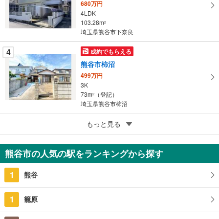
す
680万円
4LDK
る
103.28m
2
埼玉県熊谷市下奈良
4
成約でもらえる
熊谷市柿沼
499万円
3K
73m
（登記）
2
埼玉県熊谷市柿沼
5
熊谷市久下4丁目
もっと見る
1,699万円
4LDK
熊谷市の人気の駅をランキングから探す
112.82m
（登記）
2
埼玉県熊谷市久下4丁目
1
熊谷
1
籠原