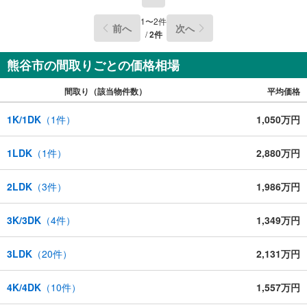
1
〜
2
件
前へ
次へ
/
2
件
熊谷市の間取りごとの価格相場
間取り（該当物件数）
平均価格
1K/1DK
（
1
件）
1,050万円
1LDK
（
1
件）
2,880万円
2LDK
（
3
件）
1,986万円
3K/3DK
（
4
件）
1,349万円
3LDK
（
20
件）
2,131万円
4K/4DK
（
10
件）
1,557万円