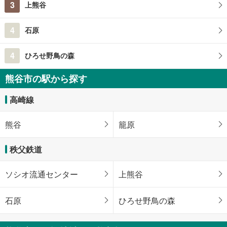
3
上熊谷
4
石原
4
ひろせ野鳥の森
熊谷市の駅から探す
高崎線
熊谷
籠原
秩父鉄道
ソシオ流通センター
上熊谷
石原
ひろせ野鳥の森