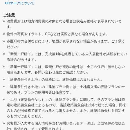
PRマークについて
ご注意
消費税および地方消費税の対象となる場合は税込み価格が表示されていま
す。
物件の写真やイラスト、CGなどは実際と異なる場合があります。
市区町村の合併などにより、地図が表示されない場合があります。ご了承く
ださい。
「新築一戸建て」には、完成後1年を経過している未入居物件が掲載されてい
る場合があります。
「新築一戸建て」には、販売住戸が複数の物件は、全ての住戸に該当しない
項目もあります。各問い合わせ先にご確認ください。
「建築条件付き土地」の価格には、建物価格は含まれません。
「建築条件付き土地」の「建物プラン例」は、土地購入者の設計プランの一
例であり、プランの採用可否は任意です。
「土地（建築条件なし）」の「建物プラン例」に関して、そのプラン例は特
定の建築請負会社によるもので、 当該建築請負会社以外で建てた場合、同様
のものが同価格で建てられるとは限りません。また、建築請負会社を特定す
るものではありません。
お客様が入力する個人情報を含むお問い合わせデータは、当該物件の取扱会
社に送信され、そこで管理されます。