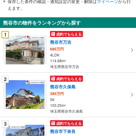
保存した条件の確認・通知設定の変更・解除は
マイページ
から行
で
えます。
通
知
熊谷市の物件をランキングから探す
を
受
1
成約でもらえる
け
熊谷市万吉
取
680万円
る
4LDK
・
114.68m
2
条
埼玉県熊谷市万吉
件
を
2
成約でもらえる
マ
熊谷市久保島
イ
390万円
ペ
5K
ー
103.25m
2
埼玉県熊谷市久保島
ジ
に
3
成約でもらえる
保
熊谷市下奈良
存