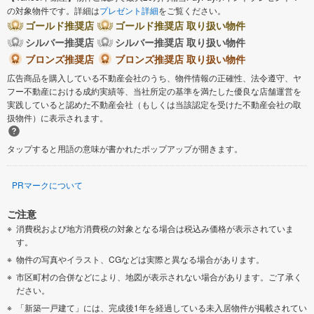
の対象物件です。詳細は
プレゼント詳細
をご覧ください。
ゴールド推奨店
ゴールド推奨店 取り扱い物件
シルバー推奨店
シルバー推奨店 取り扱い物件
ブロンズ推奨店
ブロンズ推奨店 取り扱い物件
広告商品を購入している不動産会社のうち、物件情報の正確性、法令遵守、ヤ
フー不動産における成約実績等、当社所定の基準を満たした優良な店舗運営を
実践していると認めた不動産会社（もしくは当該認定を受けた不動産会社の取
扱物件）に表示されます。
タップすると用語の意味が書かれたポップアップが開きます。
PRマークについて
ご注意
消費税および地方消費税の対象となる場合は税込み価格が表示されていま
す。
物件の写真やイラスト、CGなどは実際と異なる場合があります。
市区町村の合併などにより、地図が表示されない場合があります。ご了承く
ださい。
「新築一戸建て」には、完成後1年を経過している未入居物件が掲載されてい