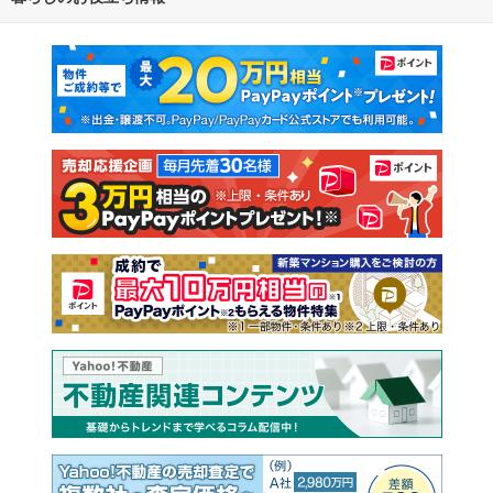
通勤・通学時間から探す
地図から探す
マンションカタログ
教えて！住まいの先生
新築マンション
中古マンション
新築一戸建て
中古一戸建て
注文住宅
土地
売却査定