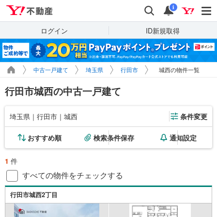
Yahoo!不動産
検索
通知
i
ログイン
ID新規取得
中古一戸建て
埼玉県
行田市
城西の物件一覧
行田市城西の中古一戸建て
埼玉県｜行田市｜城西
条件変更
おすすめ順
検索条件保存
通知設定
1
件
すべての物件をチェックする
行田市城西2丁目