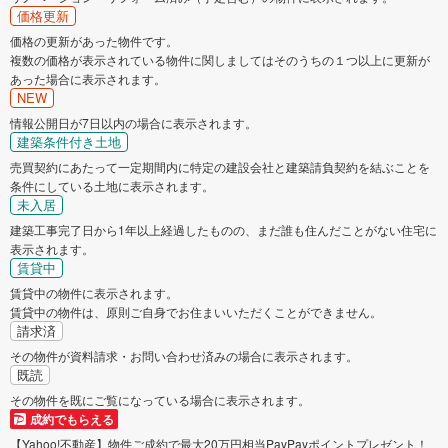
価格更新
価格の更新があった物件です。
複数の価格が表示されている物件に関しましてはそのうちの１つ以上に更新が
あった場合に表示されます。
NEW
情報公開日が7日以内の場合に表示されます。
建築条件付き土地
売買契約にあたって一定期間内に特定の建設会社と建築請負契約を結ぶことを
条件にしている土地に表示されます。
未入居
建築工事完了日から1年以上経過したものの、まだ誰も住んだことがない住宅に
表示されます。
賃貸中
賃貸中の物件に表示されます。
賃貸中の物件は、原則ご自身でお住まいいただくことができません。
請求済
その物件が資料請求・お問い合わせ済みの場合に表示されます。
既読
その物件を既にご覧になっている場合に表示されます。
成約でもらえる
【Yahoo!不動産】物件ご成約で最大20万円相当PayPayポイントプレゼント！