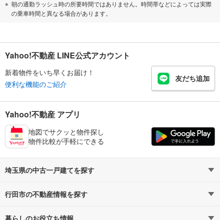
朝の通勤ラッシュ時の所要時間ではありません。時間帯などによっては実際
の乗車時間と異なる場合があります。
Yahoo!不動産 LINE公式アカウント
新着物件をいち早くお届け！
友だち追加
便利な機能のご紹介
Yahoo!不動産 アプリ
地図でサクッと物件探し
物件比較が手軽にできる
埼玉県の中古一戸建てを探す
行田市の不動産情報を探す
路線・駅から探す
地域から探す
暮らしのお役立ち情報
不動産・住宅
賃貸住宅