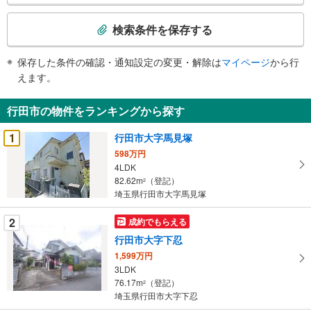
検
索
検索条件を保存する
条
件
保存した条件の確認・通知設定の変更・解除は
マイページ
から行
で
えます。
通
知
行田市の物件をランキングから探す
を
受
1
行田市大字馬見塚
け
598万円
取
4LDK
る
82.62m
（登記）
2
・
埼玉県行田市大字馬見塚
条
2
成約でもらえる
件
を
行田市大字下忍
マ
1,599万円
イ
3LDK
76.17m
（登記）
ペ
2
埼玉県行田市大字下忍
ー