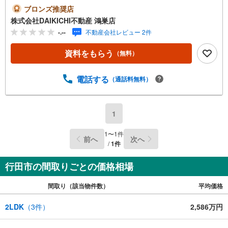
すので、安心、安全のお取引ができる事をお約束いたしま
ブロンズ推奨店
す。住宅ローンや火災保険、ライフライン（電気、ガス、
株式会社DAIKICHI不動産 鴻巣店
水道等）や税金の控除手続きまで、不動産購入に関わる全
-.--
不動産会社レビュー 2件
ての手続きを私共がサポートいたします。お客様のご不明
点は丁寧にご説明いたしますのでご安心ください。その他
資料をもらう
（無料）
物件以外にかかる諸経費について、「どこに、なんで、い
くら」全てご説明いたします。いつでもお気軽にお問い合
わせください。
電話する
（通話料無料）
1
1
〜
1
件
前へ
次へ
/
1
件
行田市の間取りごとの価格相場
間取り（該当物件数）
平均価格
2LDK
（
3
件）
2,586万円