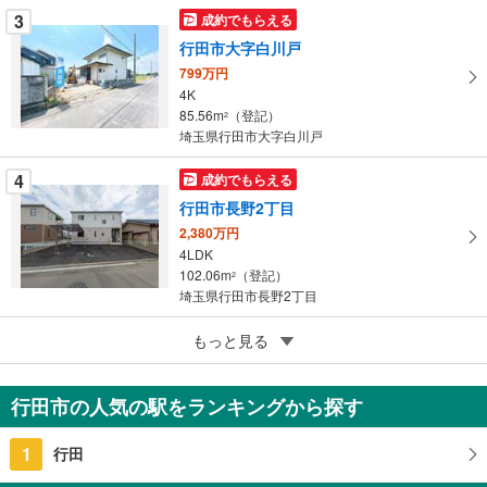
ジ
3
成約でもらえる
に
行田市大字白川戸
保
799万円
存
4K
す
85.56m
（登記）
2
る
埼玉県行田市大字白川戸
4
成約でもらえる
行田市長野2丁目
2,380万円
4LDK
102.06m
（登記）
2
埼玉県行田市長野2丁目
5
行田市大字下須戸
もっと見る
799万円
6K
行田市の人気の駅をランキングから探す
128.07m
2
埼玉県行田市大字下須戸
1
行田