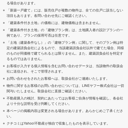
る場合があります。
「新築一戸建て」には、販売住戸が複数の物件は、全ての住戸に該当しない
項目もあります。各問い合わせ先にご確認ください。
「建築条件付き土地」の価格には、建物価格は含まれません。
「建築条件付き土地」の「建物プラン例」は、土地購入者の設計プランの一
例であり、プランの採用可否は任意です。
「土地（建築条件なし）」の「建物プラン例」に関して、そのプラン例は特
定の建築請負会社によるもので、 当該建築請負会社以外で建てた場合、同様
のものが同価格で建てられるとは限りません。また、建築請負会社を特定す
るものではありません。
お客様が入力する個人情報を含むお問い合わせデータは、当該物件の取扱会
社に送信され、そこで管理されます。
お問い合わせをされたお客様へは、取扱会社がご連絡いたします。
物件に関するお客様のお問い合わせについては、LINEヤフー株式会社は一切
関与いたしません。取扱会社に直接ご確認ください。
不動産購入の検討、契約にあたってはお客様ご自身が情報を確認し、各会社
より十分な説明を受け判断してください。
本ページの掲載内容は変更される場合があります。あらかじめご了承くださ
い。
クチコミはYahoo!不動産が独自で収集したものを表示しています。