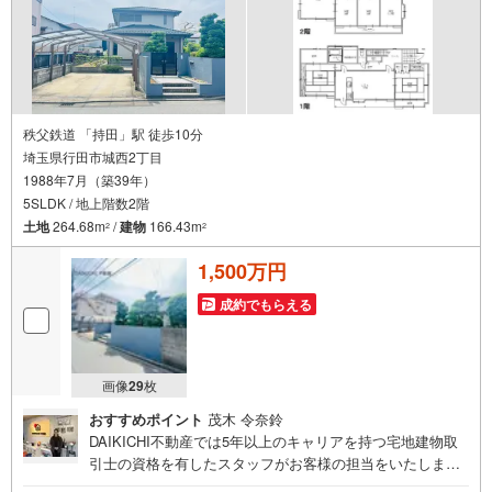
秩父鉄道 「持田」駅 徒歩10分
埼玉県行田市城西2丁目
1988年7月（築39年）
5SLDK / 地上階数2階
土地
264.68m
/
建物
166.43m
2
2
1,500万円
成約でもらえる
画像
29
枚
おすすめポイント
茂木 令奈鈴
DAIKICHI不動産では5年以上のキャリアを持つ宅地建物取
引士の資格を有したスタッフがお客様の担当をいたしま
す。スタッフは年間40件前後の引き渡しを経験しておりま