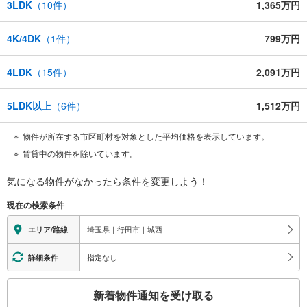
3LDK
（
10
件）
1,365万円
4K/4DK
（
1
件）
799万円
4LDK
（
15
件）
2,091万円
5LDK以上
（
6
件）
1,512万円
物件が所在する市区町村を対象とした平均価格を表示しています。
賃貸中の物件を除いています。
気になる物件がなかったら
条件を変更しよう！
現在の検索条件
埼玉県｜行田市｜城西
エリア/路線
指定なし
詳細条件
こ
新着物件通知を受け取る
の