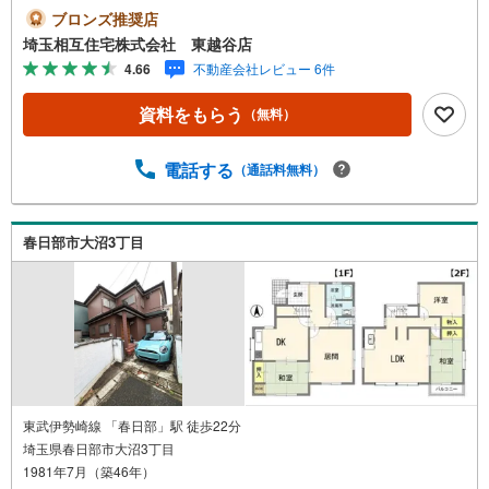
お気軽にお問い合わせください！
ブロンズ推奨店
埼玉相互住宅株式会社 東越谷店
4.66
不動産会社レビュー 6件
資料をもらう
（無料）
電話する
（通話料無料）
春日部市大沼3丁目
東武伊勢崎線 「春日部」駅 徒歩22分
埼玉県春日部市大沼3丁目
1981年7月（築46年）