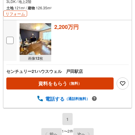
3LDK / 地上2階
土地
121m
/
建物
126.35m
2
2
リフォーム
2,200万円
画像
12
枚
センチュリー21ハウスウェル 戸田駅店
資料をもらう
（無料）
電話する
（通話料無料）
1
1
〜
2
件
前へ
次へ