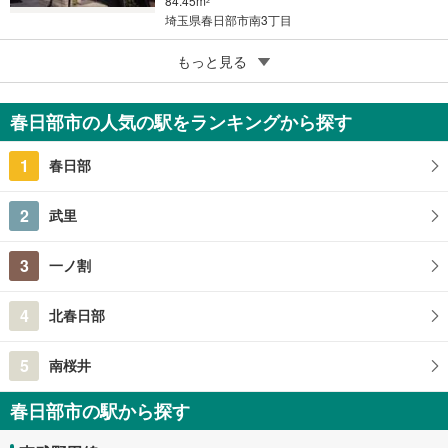
84.45m
2
埼玉県春日部市南3丁目
5
春日部市東中野
もっと見る
980万円
4LDK
春日部市の人気の駅をランキングから探す
93.15m
（登記）
2
埼玉県春日部市東中野
1
春日部
2
武里
3
一ノ割
4
北春日部
5
南桜井
春日部市の駅から探す