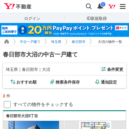
Yahoo!不動産
検索
通知
i
ログイン
ID新規取得
中古一戸建て
埼玉県
春日部市
大沼の物件一覧
春日部市大沼の中古一戸建て
埼玉県｜春日部市｜大沼
条件変更
おすすめ順
検索条件保存
通知設定
2
件
すべての物件をチェックする
春日部市大沼5丁目