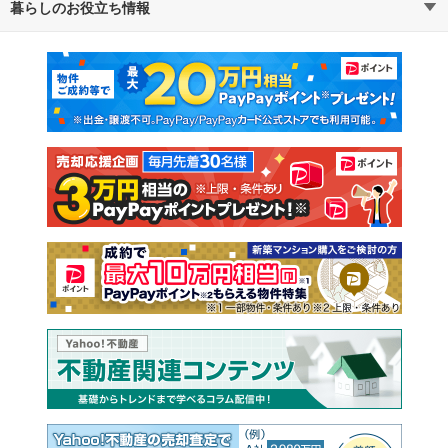
暮らしのお役立ち情報
不動産・住宅
賃貸住宅
通勤・通学時間から探す
地図から探す
マンションカタログ
教えて！住まいの先生
新築マンション
中古マンション
新築一戸建て
中古一戸建て
注文住宅
土地
売却査定