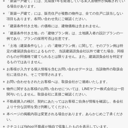
「新築一戸建て」には、完成後1年を経過している未入居物件が掲載されてい
る場合があります。
「新築一戸建て」には、販売住戸が複数の物件は、全ての住戸に該当しない
項目もあります。各問い合わせ先にご確認ください。
「建築条件付き土地」の価格には、建物価格は含まれません。
「建築条件付き土地」の「建物プラン例」は、土地購入者の設計プランの一
例であり、プランの採用可否は任意です。
「土地（建築条件なし）」の「建物プラン例」に関して、そのプラン例は特
定の建築請負会社によるもので、 当該建築請負会社以外で建てた場合、同様
のものが同価格で建てられるとは限りません。また、建築請負会社を特定す
るものではありません。
お客様が入力する個人情報を含むお問い合わせデータは、当該物件の取扱会
社に送信され、そこで管理されます。
お問い合わせをされたお客様へは、取扱会社がご連絡いたします。
物件に関するお客様のお問い合わせについては、LINEヤフー株式会社は一切
関与いたしません。取扱会社に直接ご確認ください。
不動産購入の検討、契約にあたってはお客様ご自身が情報を確認し、各会社
より十分な説明を受け判断してください。
本ページの掲載内容は変更される場合があります。あらかじめご了承くださ
い。
クチコミはYahoo!不動産が独自で収集したものを表示しています。