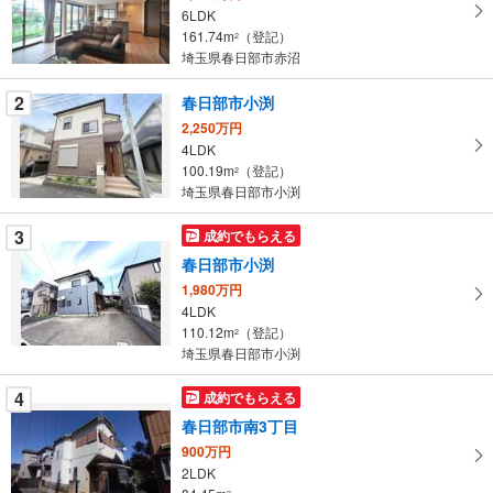
取
6LDK
る
161.74m
（登記）
2
・
埼玉県春日部市赤沼
条
2
春日部市小渕
件
を
2,250万円
4LDK
マ
100.19m
（登記）
2
イ
埼玉県春日部市小渕
ペ
ー
3
成約でもらえる
ジ
春日部市小渕
に
1,980万円
保
4LDK
存
110.12m
（登記）
2
す
埼玉県春日部市小渕
る
4
成約でもらえる
春日部市南3丁目
900万円
2LDK