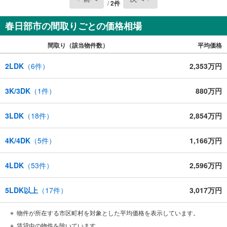
/
2
件
春日部市の間取りごとの価格相場
間取り（該当物件数）
平均価格
2LDK
（
6
件）
2,353万円
3K/3DK
（
1
件）
880万円
3LDK
（
18
件）
2,854万円
4K/4DK
（
5
件）
1,166万円
4LDK
（
53
件）
2,596万円
5LDK以上
（
17
件）
3,017万円
物件が所在する市区町村を対象とした平均価格を表示しています。
賃貸中の物件を除いています。