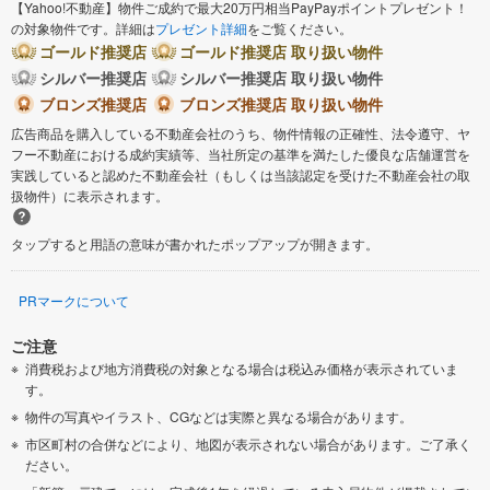
【Yahoo!不動産】物件ご成約で最大20万円相当PayPayポイントプレゼント！
の対象物件です。詳細は
プレゼント詳細
をご覧ください。
ゴールド推奨店
ゴールド推奨店 取り扱い物件
シルバー推奨店
シルバー推奨店 取り扱い物件
ブロンズ推奨店
ブロンズ推奨店 取り扱い物件
広告商品を購入している不動産会社のうち、物件情報の正確性、法令遵守、ヤ
フー不動産における成約実績等、当社所定の基準を満たした優良な店舗運営を
実践していると認めた不動産会社（もしくは当該認定を受けた不動産会社の取
扱物件）に表示されます。
タップすると用語の意味が書かれたポップアップが開きます。
PRマークについて
ご注意
消費税および地方消費税の対象となる場合は税込み価格が表示されていま
す。
物件の写真やイラスト、CGなどは実際と異なる場合があります。
市区町村の合併などにより、地図が表示されない場合があります。ご了承く
ださい。