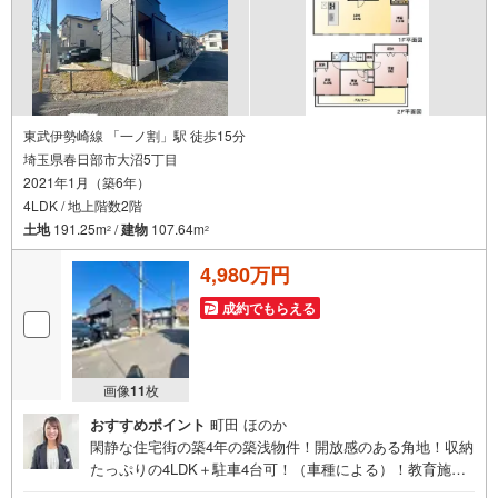
東武伊勢崎線 「一ノ割」駅 徒歩15分
埼玉県春日部市大沼5丁目
2021年1月（築6年）
4LDK / 地上階数2階
土地
191.25m
/
建物
107.64m
2
2
4,980万円
成約でもらえる
画像
11
枚
おすすめポイント
町田 ほのか
閑静な住宅街の築4年の築浅物件！開放感のある角地！収納
たっぷりの4LDK＋駐車4台可！（車種による）！教育施
設・生活施設が充実した子育て世帯に優しい住環境です！