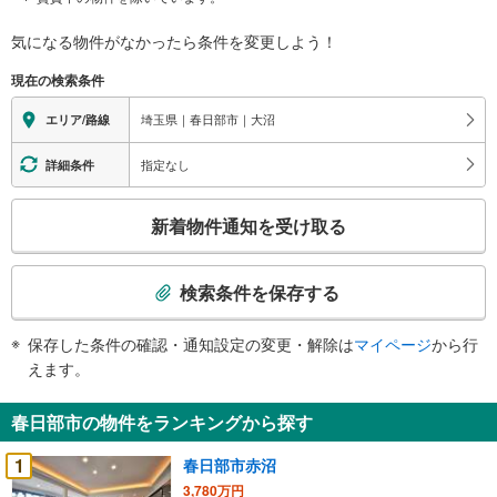
気になる物件がなかったら
条件を変更しよう！
現在の検索条件
埼玉県｜春日部市｜大沼
エリア/路線
指定なし
詳細条件
こ
新着物件通知を受け取る
の
検
索
検索条件を保存する
条
件
保存した条件の確認・通知設定の変更・解除は
マイページ
から行
で
えます。
通
知
春日部市の物件をランキングから探す
を
受
1
春日部市赤沼
け
3,780万円