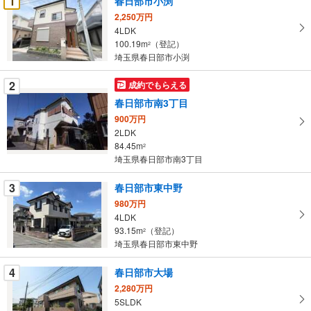
1
春日部市小渕
け
2,250万円
取
4LDK
る
100.19m
（登記）
2
・
埼玉県春日部市小渕
条
2
成約でもらえる
件
を
春日部市南3丁目
マ
900万円
イ
2LDK
84.45m
ペ
2
埼玉県春日部市南3丁目
ー
ジ
3
春日部市東中野
に
980万円
保
4LDK
存
93.15m
（登記）
2
す
埼玉県春日部市東中野
る
4
春日部市大場
2,280万円
5SLDK