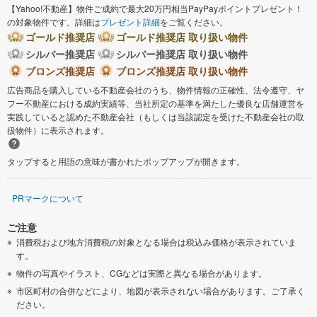
【Yahoo!不動産】物件ご成約で最大20万円相当PayPayポイントプレゼント！
の対象物件です。詳細は
プレゼント詳細
をご覧ください。
ゴールド推奨店
ゴールド推奨店 取り扱い物件
シルバー推奨店
シルバー推奨店 取り扱い物件
ブロンズ推奨店
ブロンズ推奨店 取り扱い物件
広告商品を購入している不動産会社のうち、物件情報の正確性、法令遵守、ヤ
フー不動産における成約実績等、当社所定の基準を満たした優良な店舗運営を
実践していると認めた不動産会社（もしくは当該認定を受けた不動産会社の取
扱物件）に表示されます。
タップすると用語の意味が書かれたポップアップが開きます。
PRマークについて
ご注意
消費税および地方消費税の対象となる場合は税込み価格が表示されていま
す。
物件の写真やイラスト、CGなどは実際と異なる場合があります。
市区町村の合併などにより、地図が表示されない場合があります。ご了承く
ださい。