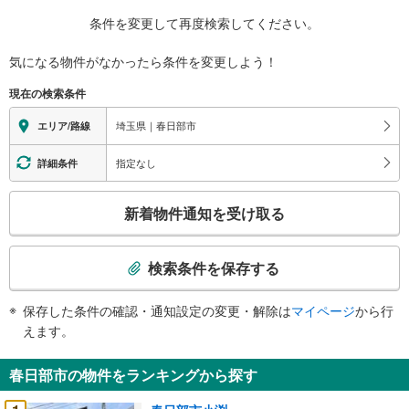
条件を変更して再度検索してください。
気になる物件がなかったら
条件を変更しよう！
現在の検索条件
埼玉県｜春日部市
エリア/路線
指定なし
詳細条件
こ
新着物件通知を受け取る
の
検
索
検索条件を保存する
条
件
保存した条件の確認・通知設定の変更・解除は
マイページ
から行
で
えます。
通
知
春日部市の物件をランキングから探す
を
受