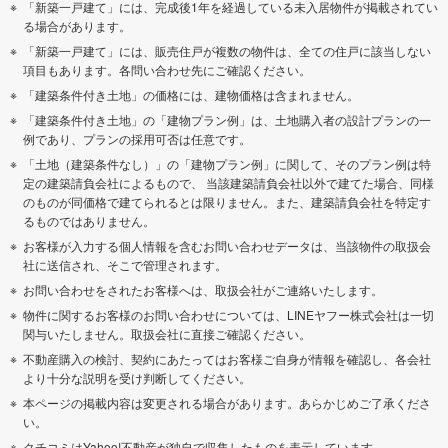
「新築一戸建て」には、完成後1年を経過している未入居物件が掲載されてい
る場合があります。
「新築一戸建て」には、販売住戸が複数の物件は、全ての住戸に該当しない
項目もあります。各問い合わせ先にご確認ください。
「建築条件付き土地」の価格には、建物価格は含まれません。
「建築条件付き土地」の「建物プラン例」は、土地購入者の設計プランの一
例であり、プランの採用可否は任意です。
「土地（建築条件なし）」の「建物プラン例」に関して、そのプラン例は特
定の建築請負会社によるもので、 当該建築請負会社以外で建てた場合、同様
のものが同価格で建てられるとは限りません。また、建築請負会社を特定す
るものではありません。
お客様が入力する個人情報を含むお問い合わせデータは、当該物件の取扱会
社に送信され、そこで管理されます。
お問い合わせをされたお客様へは、取扱会社がご連絡いたします。
物件に関するお客様のお問い合わせについては、LINEヤフー株式会社は一切
関与いたしません。取扱会社に直接ご確認ください。
不動産購入の検討、契約にあたってはお客様ご自身が情報を確認し、各会社
より十分な説明を受け判断してください。
本ページの掲載内容は変更される場合があります。あらかじめご了承くださ
い。
クチコミはYahoo!不動産が独自で収集したものを表示しています。