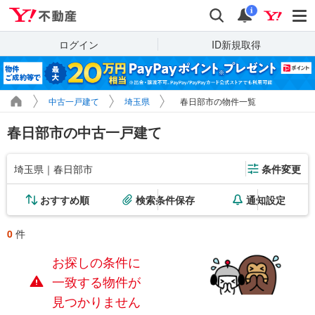
Yahoo!不動産
検索
通知
i
ログイン
ID新規取得
中古一戸建て
埼玉県
春日部市の物件一覧
春日部市の中古一戸建て
埼玉県｜春日部市
条件変更
おすすめ順
検索条件保存
通知設定
0
件
お探しの条件に
一致する物件が
見つかりません