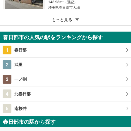
143.93m
（登記）
2
埼玉県春日部市大場
5
もっと見る
成約でもらえる
春日部市小渕
1,980万円
春日部市の人気の駅をランキングから探す
4LDK
95.58m
（登記）
2
1
春日部
埼玉県春日部市小渕
2
武里
3
一ノ割
4
北春日部
5
南桜井
春日部市の駅から探す