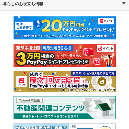
暮らしのお役立ち情報
不動産・住宅
賃貸住宅
通勤・通学時間から探す
地図から探す
マンションカタログ
教えて！住まいの先生
新築マンション
中古マンション
新築一戸建て
中古一戸建て
注文住宅
土地
売却査定