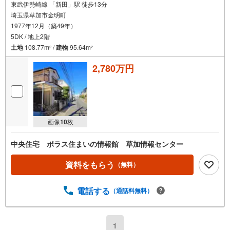
東武伊勢崎線 「新田」駅 徒歩13分
埼玉県草加市金明町
1977年12月（築49年）
5DK / 地上2階
土地
108.77m
/
建物
95.64m
2
2
2,780万円
画像
10
枚
中央住宅 ポラス住まいの情報館 草加情報センター
資料をもらう
（無料）
電話する
（通話料無料）
1