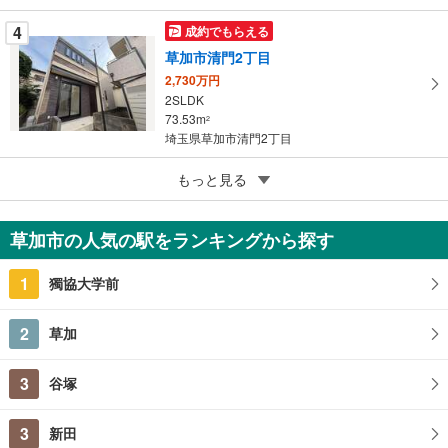
4
成約でもらえる
草加市清門2丁目
2,730万円
2SLDK
73.53m
2
埼玉県草加市清門2丁目
5
草加市長栄2丁目
もっと見る
5,680万円
3LDK
草加市の人気の駅をランキングから探す
91.91m
（登記）
2
埼玉県草加市長栄2丁目
1
獨協大学前
2
草加
3
谷塚
3
新田