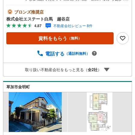
分。草加市金明町に佇む2階建の中古戸建はご家族のライフ
スタイルに合わせた多彩な活用が可能です。2002年築の落
ブロンズ推奨店
ち着いた住環境で、新生活を始めてみませんか。ご見学に
株式会社エステート白馬 越谷店
あわせて無料の外部FP相談をご利用頂けます。マイホーム
4.87
不動産会社レビュー 8件
購入だけでなく、老後の資金計画・お子様の教育資金等の
ライフシュミレーションを考慮した上で、無理のない返済
資料をもらう
（無料）
計画をご提案いたします。
電話する
（通話料無料）
取り扱い不動産会社をもっと見る（
全
2
社
）
草加市金明町