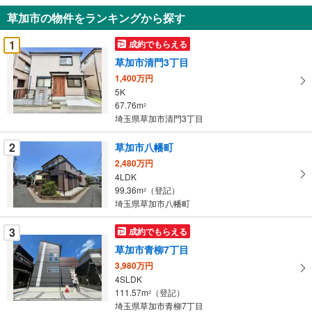
知
草加市の物件をランキングから探す
を
受
1
成約でもらえる
け
草加市清門3丁目
取
1,400万円
る
5K
・
67.76m
2
条
埼玉県草加市清門3丁目
件
を
2
草加市八幡町
マ
2,480万円
イ
4LDK
99.36m
（登記）
ペ
2
埼玉県草加市八幡町
ー
ジ
3
成約でもらえる
に
草加市青柳7丁目
保
3,980万円
存
4SLDK
す
111.57m
（登記）
2
る
埼玉県草加市青柳7丁目