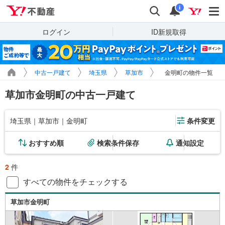
Yahoo!不動産
検索
通知
i
ログイン
ID新規取得
中古一戸建て
埼玉県
草加市
金明町の物件一覧
草加市金明町の中古一戸建て
埼玉県｜草加市｜金明町
条件変更
おすすめ順
検索条件保存
通知設定
2
件
すべての物件をチェックする
草加市金明町