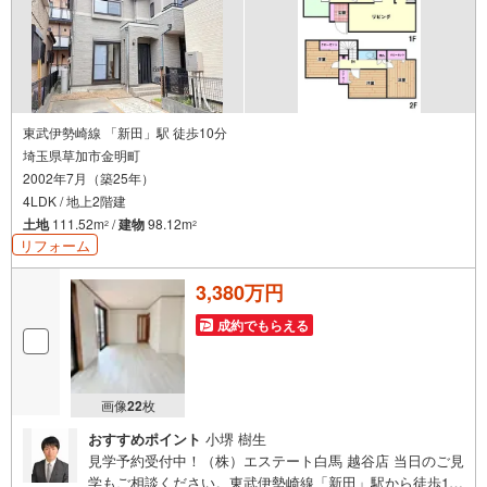
東武伊勢崎線 「新田」駅 徒歩10分
埼玉県草加市金明町
2002年7月（築25年）
4LDK / 地上2階建
土地
111.52m
/
建物
98.12m
2
2
リフォーム
3,380万円
成約でもらえる
画像
22
枚
おすすめポイント
小堺 樹生
見学予約受付中！（株）エステート白馬 越谷店 当日のご見
学もご相談ください。東武伊勢崎線「新田」駅から徒歩10