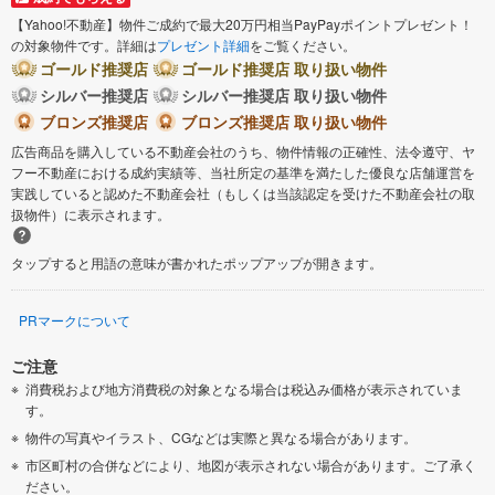
【Yahoo!不動産】物件ご成約で最大20万円相当PayPayポイントプレゼント！
の対象物件です。詳細は
プレゼント詳細
をご覧ください。
ゴールド推奨店
ゴールド推奨店 取り扱い物件
シルバー推奨店
シルバー推奨店 取り扱い物件
ブロンズ推奨店
ブロンズ推奨店 取り扱い物件
広告商品を購入している不動産会社のうち、物件情報の正確性、法令遵守、ヤ
フー不動産における成約実績等、当社所定の基準を満たした優良な店舗運営を
実践していると認めた不動産会社（もしくは当該認定を受けた不動産会社の取
扱物件）に表示されます。
タップすると用語の意味が書かれたポップアップが開きます。
PRマークについて
ご注意
消費税および地方消費税の対象となる場合は税込み価格が表示されていま
す。
物件の写真やイラスト、CGなどは実際と異なる場合があります。
市区町村の合併などにより、地図が表示されない場合があります。ご了承く
ださい。