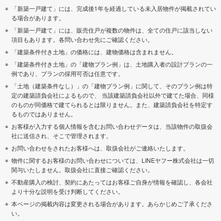
「新築一戸建て」には、完成後1年を経過している未入居物件が掲載されてい
る場合があります。
「新築一戸建て」には、販売住戸が複数の物件は、全ての住戸に該当しない
項目もあります。各問い合わせ先にご確認ください。
「建築条件付き土地」の価格には、建物価格は含まれません。
「建築条件付き土地」の「建物プラン例」は、土地購入者の設計プランの一
例であり、プランの採用可否は任意です。
「土地（建築条件なし）」の「建物プラン例」に関して、そのプラン例は特
定の建築請負会社によるもので、 当該建築請負会社以外で建てた場合、同様
のものが同価格で建てられるとは限りません。また、建築請負会社を特定す
るものではありません。
お客様が入力する個人情報を含むお問い合わせデータは、当該物件の取扱会
社に送信され、そこで管理されます。
お問い合わせをされたお客様へは、取扱会社がご連絡いたします。
物件に関するお客様のお問い合わせについては、LINEヤフー株式会社は一切
関与いたしません。取扱会社に直接ご確認ください。
不動産購入の検討、契約にあたってはお客様ご自身が情報を確認し、各会社
より十分な説明を受け判断してください。
本ページの掲載内容は変更される場合があります。あらかじめご了承くださ
い。