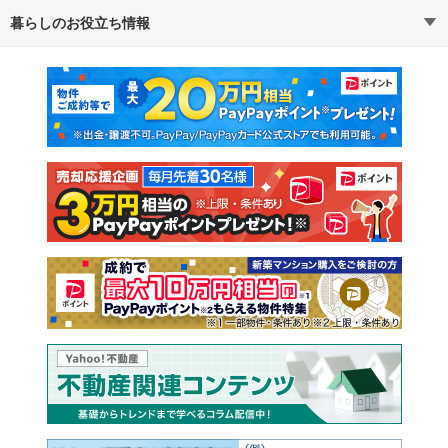
暮らしのお役立ち情報
不動産・住宅
賃貸住宅
通勤・通学時間から探す
地図から探す
マンションカタログ
教えて！住まいの先生
新築マンション
中古マンション
新築一戸建て
中古一戸建て
注文住宅
土地
売却査定