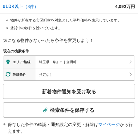
5LDK以上
（
8
件）
4,092万円
物件が所在する市区町村を対象とした平均価格を表示しています。
賃貸中の物件を除いています。
気になる物件がなかったら
条件を変更しよう！
現在の検索条件
埼玉県｜草加市｜金明町
エリア/路線
指定なし
詳細条件
こ
新着物件通知を受け取る
の
検
索
検索条件を保存する
条
件
保存した条件の確認・通知設定の変更・解除は
マイページ
から行
で
えます。
通