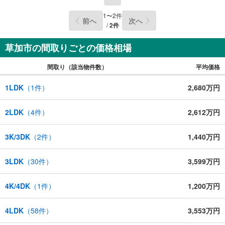
1
〜
2
件
前へ
次へ
/
2
件
草加市の間取りごとの価格相場
間取り（該当物件数）
平均価格
1LDK
（
1
件）
2,680万円
2LDK
（
4
件）
2,612万円
3K/3DK
（
2
件）
1,440万円
3LDK
（
30
件）
3,599万円
4K/4DK
（
1
件）
1,200万円
4LDK
（
58
件）
3,553万円