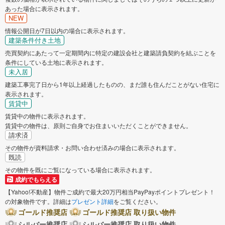
あった場合に表示されます。
NEW
情報公開日が7日以内の場合に表示されます。
建築条件付き土地
売買契約にあたって一定期間内に特定の建設会社と建築請負契約を結ぶことを
条件にしている土地に表示されます。
未入居
建築工事完了日から1年以上経過したものの、まだ誰も住んだことがない住宅に
表示されます。
賃貸中
賃貸中の物件に表示されます。
賃貸中の物件は、原則ご自身でお住まいいただくことができません。
請求済
その物件が資料請求・お問い合わせ済みの場合に表示されます。
既読
その物件を既にご覧になっている場合に表示されます。
成約でもらえる
【Yahoo!不動産】物件ご成約で最大20万円相当PayPayポイントプレゼント！
の対象物件です。詳細は
プレゼント詳細
をご覧ください。
ゴールド推奨店
ゴールド推奨店 取り扱い物件
シルバー推奨店
シルバー推奨店 取り扱い物件