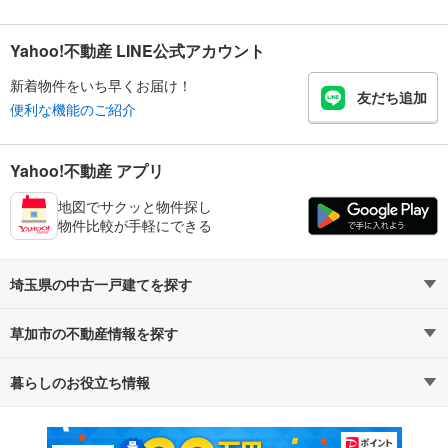
Yahoo!不動産 LINE公式アカウント
新着物件をいち早くお届け！
友だち追加
便利な機能のご紹介
Yahoo!不動産 アプリ
地図でサクッと物件探し
物件比較が手軽にできる
埼玉県の中古一戸建てを探す
草加市の不動産情報を探す
路線・駅から探す
地域から探す
暮らしのお役立ち情報
不動産・住宅
賃貸住宅
通勤・通学時間から探す
地図から探す
マンションカタログ
教えて！住まいの先生
新築マンション
中古マンション