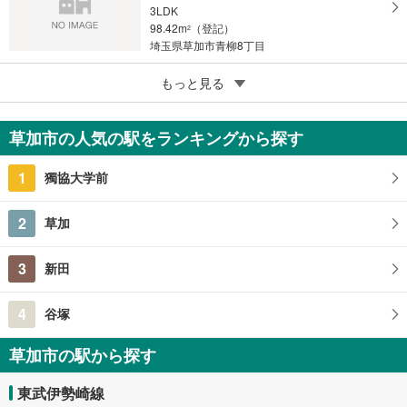
3LDK
98.42m
（登記）
2
埼玉県草加市青柳8丁目
5
もっと見る
成約でもらえる
草加市清門2丁目
2,730万円
草加市の人気の駅をランキングから探す
2SLDK
73.53m
2
1
獨協大学前
埼玉県草加市清門2丁目
2
草加
3
新田
4
谷塚
草加市の駅から探す
東武伊勢崎線