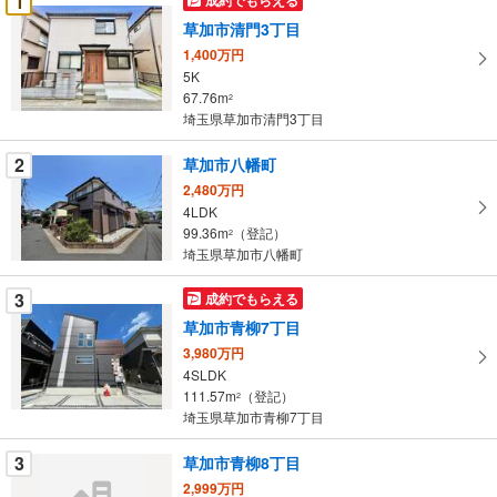
1
け
草加市清門3丁目
取
1,400万円
る
5K
・
67.76m
2
条
埼玉県草加市清門3丁目
件
を
2
草加市八幡町
マ
2,480万円
イ
4LDK
99.36m
（登記）
ペ
2
埼玉県草加市八幡町
ー
ジ
3
成約でもらえる
に
草加市青柳7丁目
保
3,980万円
存
4SLDK
す
111.57m
（登記）
2
る
埼玉県草加市青柳7丁目
3
草加市青柳8丁目
2,999万円