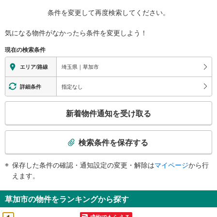
条件を変更して再度検索してください。
気になる物件がなかったら
条件を変更しよう！
現在の検索条件
埼玉県｜草加市
エリア/路線
指定なし
詳細条件
こ
新着物件通知を受け取る
の
検
索
検索条件を保存する
条
件
保存した条件の確認・通知設定の変更・解除は
マイページ
から行
で
えます。
通
知
草加市の物件をランキングから探す
を
受
成約でもらえる