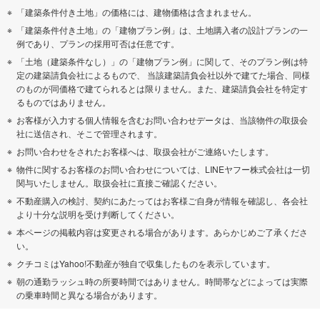
「建築条件付き土地」の価格には、建物価格は含まれません。
「建築条件付き土地」の「建物プラン例」は、土地購入者の設計プランの一
例であり、プランの採用可否は任意です。
「土地（建築条件なし）」の「建物プラン例」に関して、そのプラン例は特
定の建築請負会社によるもので、 当該建築請負会社以外で建てた場合、同様
のものが同価格で建てられるとは限りません。また、建築請負会社を特定す
るものではありません。
お客様が入力する個人情報を含むお問い合わせデータは、当該物件の取扱会
社に送信され、そこで管理されます。
お問い合わせをされたお客様へは、取扱会社がご連絡いたします。
物件に関するお客様のお問い合わせについては、LINEヤフー株式会社は一切
関与いたしません。取扱会社に直接ご確認ください。
不動産購入の検討、契約にあたってはお客様ご自身が情報を確認し、各会社
より十分な説明を受け判断してください。
本ページの掲載内容は変更される場合があります。あらかじめご了承くださ
い。
クチコミはYahoo!不動産が独自で収集したものを表示しています。
朝の通勤ラッシュ時の所要時間ではありません。時間帯などによっては実際
の乗車時間と異なる場合があります。