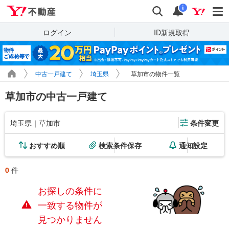
Yahoo!不動産
検索
通知
i
ログイン
ID新規取得
中古一戸建て
埼玉県
草加市の物件一覧
草加市の中古一戸建て
埼玉県｜草加市
条件変更
おすすめ順
検索条件保存
通知設定
0
件
お探しの条件に
一致する物件が
見つかりません