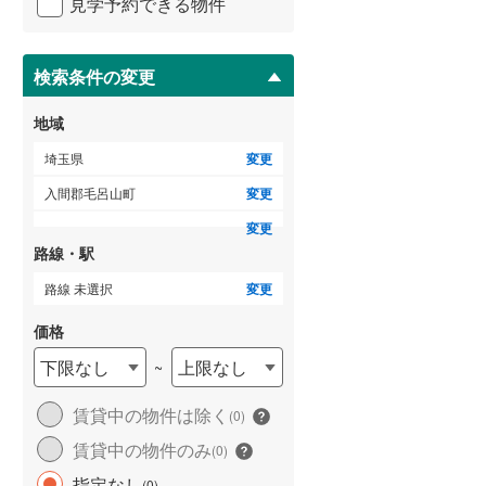
見学予約できる物件
ペ
比企郡吉見町
(
15
)
ー
ジ
秩父郡横瀬町
(
0
)
に
検索条件の変更
保
秩父郡小鹿野町
(
2
)
存
地域
す
児玉郡神川町
(
5
)
る
埼玉県
変更
南埼玉郡宮代町
(
12
)
入間郡毛呂山町
変更
変更
路線・駅
路線 未選択
変更
価格
下限なし
上限なし
~
賃貸中の物件は除く
(
0
)
賃貸中の物件のみ
(
0
)
指定なし
(
0
)