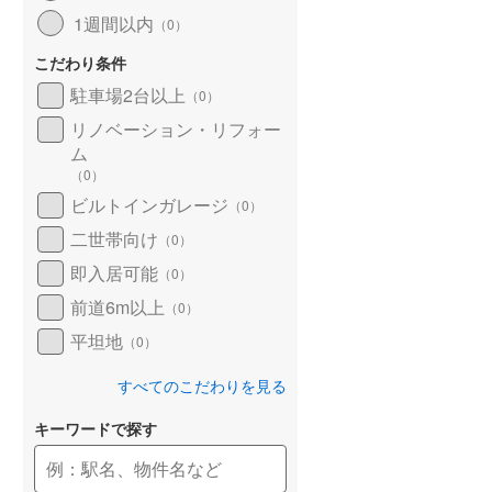
1週間以内
（
0
）
こだわり条件
駐車場2台以上
（
0
）
リノベーション・リフォー
ム
（
0
）
ビルトインガレージ
（
0
）
二世帯向け
（
0
）
即入居可能
（
0
）
前道6m以上
（
0
）
平坦地
（
0
）
すべてのこだわりを見る
キーワードで探す