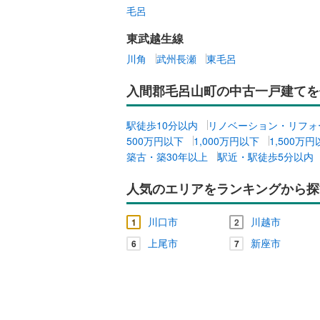
毛呂
比企郡小
キッチン
東武越生線
比企郡鳩
川角
武州長瀬
東毛呂
独立型キ
秩父郡皆
入間郡毛呂山町の中古一戸建てを
秩父郡東
販売、価格、
児玉郡上
即入居可
駅徒歩10分以内
リノベーション・リフォ
500万円以下
1,000万円以下
1,500万
北葛飾郡
築古・築30年以上
駅近・駅徒歩5分以内
浴室
人気のエリアをランキングから探
浴室乾燥
川口市
川越市
1
2
収納
上尾市
新座市
6
7
ウォーク
（
0
）
バルコニー、