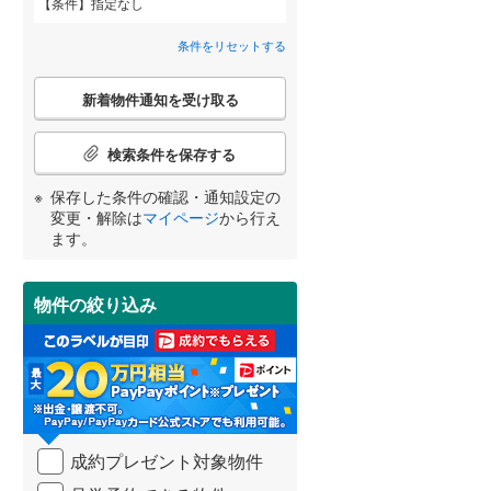
条件
指定なし
狭山市
(
96
)
間取り変更可能
西武池袋線
(
0
)
（
0
）
条件をリセットする
深谷市
(
38
)
西武狭山線
(
0
)
3階建て以上
（
0
）
こ
越谷市
(
147
)
新着物件通知を受け取る
の
宮崎
鹿児島
沖縄
検
入間市
(
91
)
索
検索条件を保存する
条
和光市
(
15
)
件
保存した条件の確認・通知設定の
で
小学校まで1km以内
（
0
）
変更・解除は
マイページ
から行え
久喜市
(
88
)
通
する
る
条件をリセットする
条件をリセットする
条件をリセットする
条件をリセットする
条件をリセットする
条件をリセットする
ます。
知
富士見市
(
73
)
を
受
坂戸市
(
66
)
物件の絞り込み
南道路
（
0
）
け
取
日高市
(
47
)
る
・
白岡市
(
24
)
条
件
入間郡毛呂山町
(
31
)
を
成約プレゼント対象物件
マ
比企郡嵐山町
(
9
)
イ