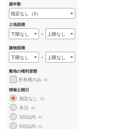
築年数
指定なし
（
0
）
土地面積
下限なし
上限なし
~
建物面積
下限なし
上限なし
~
敷地の権利形態
所有権のみ
（
0
）
情報公開日
指定なし
（
0
）
本日
（
0
）
3日以内
（
0
）
5日以内
（
0
）