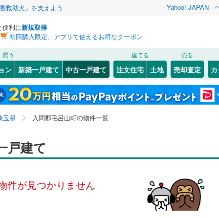
Yahoo! JAPAN
害救助犬」を支えよう
と便利に
新規取得
初回購入限定、アプリで使えるお得なクーポン
検索条件を保存しました
買う
建てる
売る
0
)
川越線
(
0
)
リノベーション
ョン
新築一戸建て
中古一戸建て
注文住宅
土地
売却査定
カ
この検索条件の新着物件通知は、
マイページ
から設定できます。
ライン（宇都宮～逗子）
湘南新宿ライン（前橋～小田原）
ション・リフォーム
築古・築30年以上
（
0
）
木
(
1
)
北区
大字小田谷
(
35
)
(
2
)
岩手
宮城
秋田
山形
(
0
)
原
1
)
(
3
)
中央区
大字葛貫
(
23
(
2
)
)
京浜東北線
(
0
)
埼玉県、入間郡毛呂山町
神奈川
埼玉
千葉
茨城
埼玉県
入間郡毛呂山町の物件一覧
1
)
)
南区
若山
(
(
60
1
)
)
線
(
0
)
上越新幹線
(
0
)
8
0
）
)
岩井西
オール電化
(
2
)
（
0
）
長野
富山
石川
福井
一戸建て
線
(
0
)
北陸新幹線
(
0
)
検索条件を保存する
台以上
（
0
）
ビルトインガレージ
（
0
）
閉じる
閉じる
お気に入りリストを見る
お気に入りリストを見る
閉じる
閉じる
86
)
熊谷市
(
110
)
岐阜
静岡
三重
ロ有楽町線
(
0
)
東京メトロ副都心線
(
0
)
タ付インターホン
防犯カメラ
（
0
）
マイページ
物件が見つかりません
0
)
秩父市
(
1
)
兵庫
京都
滋賀
奈良
0
)
埼玉新都市交通伊奈線
(
0
)
0
)
加須市
(
66
)
全体
崎線
(
0
)
東武日光線
(
0
)