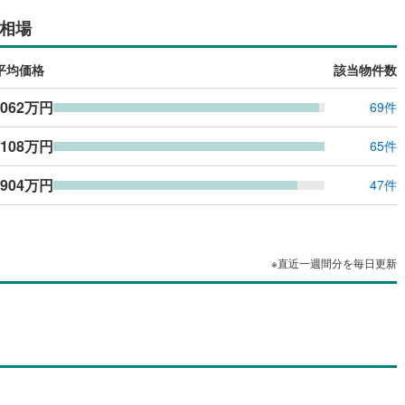
島根
岡山
広島
山口
(
63
)
春日部市
(
109
)
相場
線
（
(
0
0
)
）
バリアフリー住宅
東武越生線
(
0
)
（
0
）
2
)
鴻巣市
(
61
)
香川
愛媛
高知
線
(
0
)
西武新宿線
(
0
)
け
（
0
）
平屋・1階建て
（
0
）
保存した条件を見る
平均価格
該当物件数
1
)
草加市
(
113
)
線
(
0
)
埼玉高速鉄道
(
0
)
ルーム（納戸）
（
0
）
佐賀
長崎
熊本
大分
,062万円
69件
戸田市
(
33
)
,108万円
4
)
志木市
(
30
)
65件
駅が始発駅
（
0
）
海まで2km以内
（
0
）
12
)
桶川市
(
29
)
,904万円
47件
この条件で検索する
この条件で検索する
この条件で検索する
この条件で検索する
この条件で検索する
この条件で検索する
市区町村以下を選択
市区町村を選択す
駅を選択する
2
)
八潮市
(
30
)
建ち方、日当たり
4
)
蓮田市
(
28
)
以上
（
0
）
角地
（
0
）
※直近一週間分を毎日更新
1
)
鶴ヶ島市
(
36
)
0
）
1
)
ふじみ野市
(
68
)
伊奈町
(
23
)
入間郡三芳町
(
22
)
ダイニング15畳以上
生町
(
13
)
比企郡滑川町
(
16
)