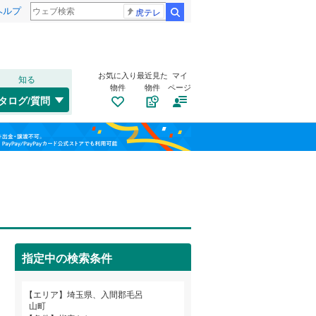
ヘルプ
虎テレ
検索
お気に入り
最近見た
マイ
知る
物件
物件
ページ
高崎線
(
0
)
タログ/質問
武蔵野線
(
0
)
大宮区
大字西戸
(
14
(
2
)
)
福島
桜区
大字西大久保
(
20
)
(
4
)
埼京線
(
0
)
栃木
群馬
山梨
緑区
前久保南
(
63
)
(
1
)
山形新幹線
(
0
)
岩井東
トイレ２か所
(
1
)
（
0
）
太陽光発電システム
（
0
）
川口市
(
315
)
指定中の検索条件
所沢市
(
150
)
和歌山
つくばエクスプレス
(
0
)
エリア
埼玉県、入間郡毛呂
本庄市
(
35
)
山町
東武野田線
(
0
)