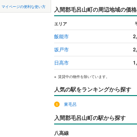
中国
鳥取
東松山市
マイページの便利な使い方
入間郡毛呂山町の周辺地域の価格
吹き抜け
東武東上
羽生市
(
2
四国
徳島
西武秩父
二世帯向
エリア
上尾市
(
8
西武山口
サービス
九州・沖縄
福岡
飯能市
2
蕨市
(
36
)
立地
坂戸市
2
朝霞市
(
3
最寄りの
新座市
(
1
日高市
1
0
0
0
0
0
0
該当物件
該当物件
該当物件
該当物件
該当物件
該当物件
件
件
件
件
件
件
北本市
(
2
配置、向き、
賃貸中の物件を除いています。
三郷市
(
3
前道6m
人気の駅をランキングから探す
幸手市
(
2
平坦地
（
東毛呂
吉川市
(
2
LD
入間郡毛呂山町の駅から探す
北足立郡
リビング
入間郡越
八高線
（
0
）