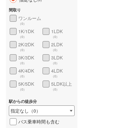
間取り
ワンルーム
（
0
）
1K/1DK
1LDK
長期優良住宅
（
0
）
（
0
）
（
0
）
2K/2DK
2LDK
（
0
）
（
0
）
3K/3DK
3LDK
（
0
）
（
0
）
4K/4DK
4LDK
（
0
）
（
0
）
詳しく見る
5K/5DK
5LDK以上
（
0
）
（
0
）
駅からの徒歩分
指定なし
（
0
）
バス乗車時間も含む