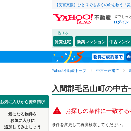
【災害支援】ひとりでも多くの命を救う「災
IDでもっ
ログイン
借りる
北海道
JR
北海道
東北本線
(
こだわり条件
リフォーム、
賃貸住宅
新築マンション
中古マンシ
湘南新宿
リノベー
さいたま市
西区
大字大谷
(
30
)
東北
青森
(
0
)
（
0
）
見沼区
大字下川
(
5
八高線
(
0
)
関東
東京
Yahoo!不動産トップ
中古一戸建て
設備
浦和区
目白台
(
(
3
9
東北新幹
岩槻区
南台
床暖房
(
3
(
（
)
5
信越・北陸
新潟
入間郡毛呂山町の中古
秋田新幹
駐車場2
埼玉県のそのほ
川越市
(
1
東海
愛知
お気に入りから資料請求
地下鉄
東京メト
ＴＶモニ
かの地域
お探しの条件に一致する
行田市
(
4
気になる物件を
（
0
）
近畿
大阪
私鉄・その他
秩父鉄道
(
お気に入りに
飯能市
(
7
条件を変更して再度検索してください。
追加してみましょう
間取り、居室
東武伊勢