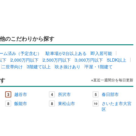
川町
(
11
)
比企郡川島町
(
13
)
山町
(
9
)
比企郡ときがわ町
(
3
)
ッチン
（
0
）
対面キッチン
（
0
）
野町
(
0
)
秩父郡長瀞町
(
0
)
他のこだわりから探す
秩父村
(
0
)
児玉郡美里町
(
0
)
契約、入居関連など
里町
(
14
)
大里郡寄居町
(
18
)
能
（
0
）
ーム済み（予定含む）
駐車場が2台以上ある
即入居可能
円以下
2,000万円以下
2,500万円以下
3,000万円以下
5LDK以上
杉戸町
(
25
)
北葛飾郡松伏町
(
17
)
二世帯向け
3階建て以上
吹き抜けあり
平屋・1階建て
す
機あり
（
0
）
※直近一週間分を毎日更新
越谷市
所沢市
春日部市
3
4
5
飯能市
東松山市
さいたま市大宮
8
8
10
インクローゼット
床下収納
（
0
）
区
庭