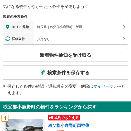
気になる物件がなかったら
条件を変更しよう！
現在の検索条件
埼玉県｜秩父郡小鹿野町｜飯田
エリア/路線
指定なし
詳細条件
こ
新着物件通知を受け取る
の
検
索
検索条件を保存する
条
件
保存した条件の確認・通知設定の変更・解除は
マイページ
から行
で
えます。
通
知
秩父郡小鹿野町の物件をランキングから探す
を
受
1
成約でもらえる
け
秩父郡小鹿野町両神薄
取