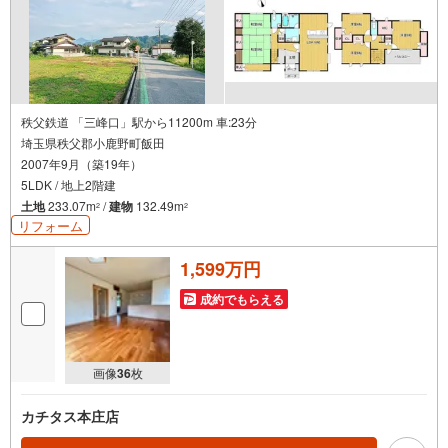
秩父鉄道 「三峰口」駅から11200m 車:23分
埼玉県秩父郡小鹿野町飯田
2007年9月（築19年）
5LDK / 地上2階建
土地
233.07m
/
建物
132.49m
2
2
リフォーム
1,599万円
成約でもらえる
画像
36
枚
カチタス本庄店