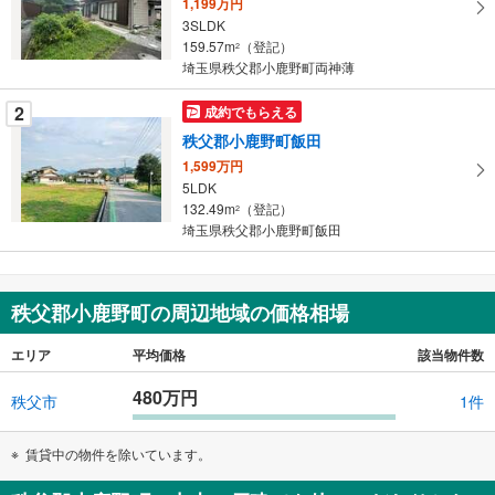
1,199万円
る
3SLDK
・
159.57m
（登記）
2
条
埼玉県秩父郡小鹿野町両神薄
件
を
2
成約でもらえる
マ
秩父郡小鹿野町飯田
イ
1,599万円
ペ
5LDK
ー
132.49m
（登記）
2
埼玉県秩父郡小鹿野町飯田
ジ
に
保
存
秩父郡小鹿野町の周辺地域の価格相場
す
る
エリア
平均価格
該当物件数
480万円
秩父市
1件
賃貸中の物件を除いています。