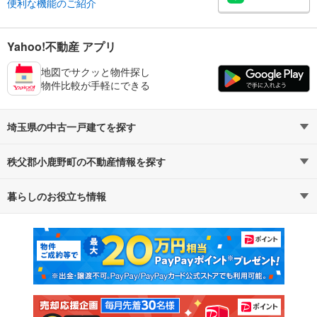
便利な機能のご紹介
Yahoo!不動産 アプリ
地図でサクッと物件探し
物件比較が手軽にできる
埼玉県の中古一戸建てを探す
秩父郡小鹿野町の不動産情報を探す
路線・駅から探す
地域から探す
暮らしのお役立ち情報
不動産・住宅
賃貸住宅
通勤・通学時間から探す
地図から探す
マンションカタログ
教えて！住まいの先生
新築マンション
中古マンション
新築一戸建て
中古一戸建て
注文住宅
土地