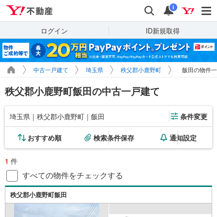
Yahoo!不動産
検索
通知
i
ログイン
ID新規取得
中古一戸建て
埼玉県
秩父郡小鹿野町
飯田の物件一
秩父郡小鹿野町飯田の中古一戸建て
埼玉県｜秩父郡小鹿野町｜飯田
条件変更
おすすめ順
検索条件保存
通知設定
1
件
すべての物件をチェックする
秩父郡小鹿野町飯田