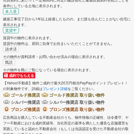
条件にしている土地に表示されます。
未入居
建築工事完了日から1年以上経過したものの、まだ誰も住んだことがない住宅に
表示されます。
賃貸中
賃貸中の物件に表示されます。
賃貸中の物件は、原則ご自身でお住まいいただくことができません。
請求済
その物件が資料請求・お問い合わせ済みの場合に表示されます。
既読
その物件を既にご覧になっている場合に表示されます。
成約でもらえる
【Yahoo!不動産】物件ご成約で最大20万円相当PayPayポイントプレゼント！
の対象物件です。詳細は
プレゼント詳細
をご覧ください。
ゴールド推奨店
ゴールド推奨店 取り扱い物件
シルバー推奨店
シルバー推奨店 取り扱い物件
ブロンズ推奨店
ブロンズ推奨店 取り扱い物件
広告商品を購入している不動産会社のうち、物件情報の正確性、法令遵守、ヤ
フー不動産における成約実績等、当社所定の基準を満たした優良な店舗運営を
実践していると認めた不動産会社（もしくは当該認定を受けた不動産会社の取