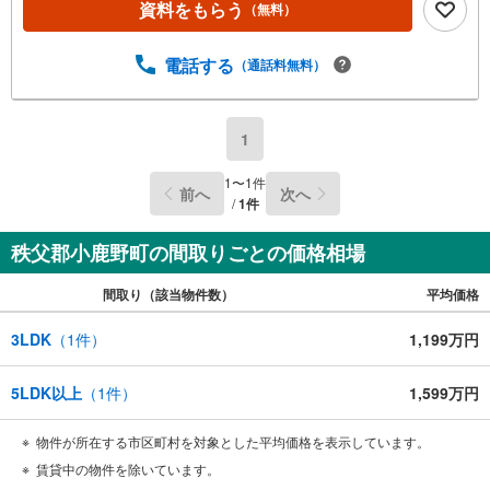
資料をもらう
（無料）
電話する
（通話料無料）
1
1
〜
1
件
前へ
次へ
/
1
件
秩父郡小鹿野町の間取りごとの価格相場
間取り（該当物件数）
平均価格
3LDK
（
1
件）
1,199万円
5LDK以上
（
1
件）
1,599万円
物件が所在する市区町村を対象とした平均価格を表示しています。
賃貸中の物件を除いています。