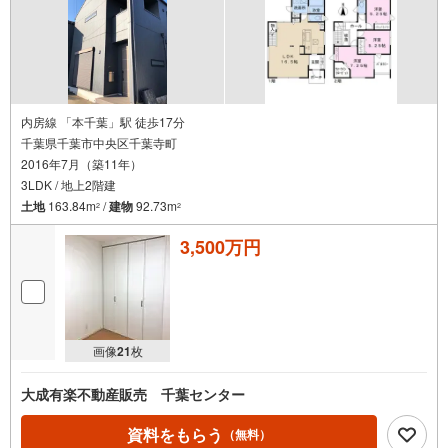
内房線 「本千葉」駅 徒歩17分
千葉県千葉市中央区千葉寺町
2016年7月（築11年）
3LDK / 地上2階建
土地
163.84m
/
建物
92.73m
2
2
3,500万円
画像
21
枚
大成有楽不動産販売 千葉センター
資料をもらう
（無料）