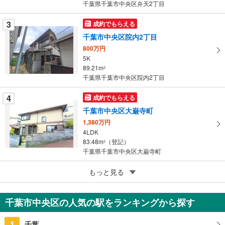
千葉県千葉市中央区弁天2丁目
ー
ジ
3
成約でもらえる
に
千葉市中央区院内2丁目
保
800万円
存
5K
す
89.21m
2
る
千葉県千葉市中央区院内2丁目
4
成約でもらえる
千葉市中央区大巌寺町
1,380万円
4LDK
83.48m
（登記）
2
千葉県千葉市中央区大巌寺町
5
千葉市中央区赤井町
もっと見る
1,280万円
1R
千葉市中央区の人気の駅をランキングから探す
29.16m
（登記）
2
千葉県千葉市中央区赤井町
1
千葉