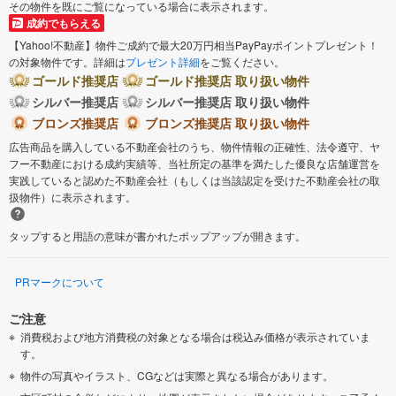
その物件を既にご覧になっている場合に表示されます。
成約でもらえる
【Yahoo!不動産】物件ご成約で最大20万円相当PayPayポイントプレゼント！
の対象物件です。詳細は
プレゼント詳細
をご覧ください。
ゴールド推奨店
ゴールド推奨店 取り扱い物件
シルバー推奨店
シルバー推奨店 取り扱い物件
ブロンズ推奨店
ブロンズ推奨店 取り扱い物件
広告商品を購入している不動産会社のうち、物件情報の正確性、法令遵守、ヤ
フー不動産における成約実績等、当社所定の基準を満たした優良な店舗運営を
実践していると認めた不動産会社（もしくは当該認定を受けた不動産会社の取
扱物件）に表示されます。
タップすると用語の意味が書かれたポップアップが開きます。
PRマークについて
ご注意
消費税および地方消費税の対象となる場合は税込み価格が表示されていま
す。
物件の写真やイラスト、CGなどは実際と異なる場合があります。