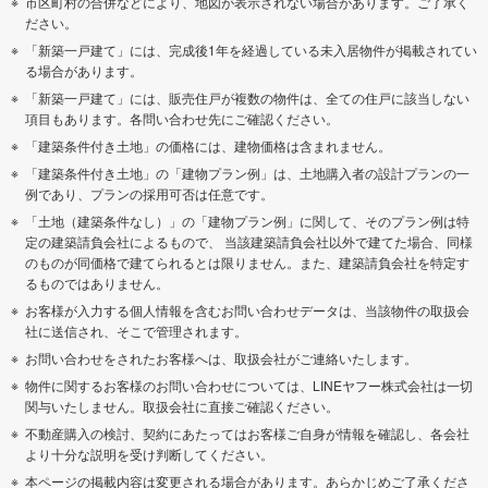
市区町村の合併などにより、地図が表示されない場合があります。ご了承く
ださい。
「新築一戸建て」には、完成後1年を経過している未入居物件が掲載されてい
る場合があります。
「新築一戸建て」には、販売住戸が複数の物件は、全ての住戸に該当しない
項目もあります。各問い合わせ先にご確認ください。
「建築条件付き土地」の価格には、建物価格は含まれません。
「建築条件付き土地」の「建物プラン例」は、土地購入者の設計プランの一
例であり、プランの採用可否は任意です。
「土地（建築条件なし）」の「建物プラン例」に関して、そのプラン例は特
定の建築請負会社によるもので、 当該建築請負会社以外で建てた場合、同様
のものが同価格で建てられるとは限りません。また、建築請負会社を特定す
るものではありません。
お客様が入力する個人情報を含むお問い合わせデータは、当該物件の取扱会
社に送信され、そこで管理されます。
お問い合わせをされたお客様へは、取扱会社がご連絡いたします。
物件に関するお客様のお問い合わせについては、LINEヤフー株式会社は一切
関与いたしません。取扱会社に直接ご確認ください。
不動産購入の検討、契約にあたってはお客様ご自身が情報を確認し、各会社
より十分な説明を受け判断してください。
本ページの掲載内容は変更される場合があります。あらかじめご了承くださ