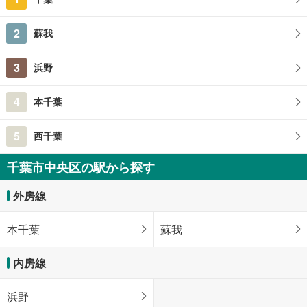
2
蘇我
3
浜野
4
本千葉
5
西千葉
千葉市中央区の駅から探す
外房線
本千葉
蘇我
内房線
浜野