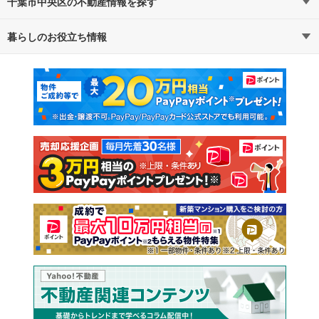
千葉市中央区の不動産情報を探す
路線・駅から探す
地域から探す
暮らしのお役立ち情報
不動産・住宅
賃貸住宅
通勤・通学時間から探す
地図から探す
マンションカタログ
教えて！住まいの先生
新築マンション
中古マンション
新築一戸建て
中古一戸建て
注文住宅
土地
売却査定