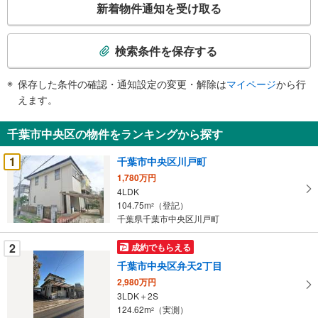
新着物件通知を受け取る
の
検
索
検索条件を保存する
条
件
保存した条件の確認・通知設定の変更・解除は
マイページ
から行
で
えます。
通
知
千葉市中央区の物件をランキングから探す
を
受
1
千葉市中央区川戸町
け
1,780万円
取
4LDK
る
104.75m
（登記）
2
・
千葉県千葉市中央区川戸町
条
2
成約でもらえる
件
を
千葉市中央区弁天2丁目
マ
2,980万円
イ
3LDK＋2S
124.62m
（実測）
ペ
2