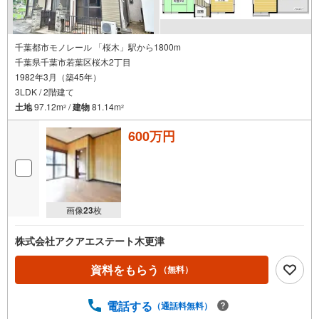
千葉都市モノレール 「桜木」駅から1800m
千葉県千葉市若葉区桜木2丁目
1982年3月（築45年）
3LDK / 2階建て
土地
97.12m
/
建物
81.14m
2
2
600万円
画像
23
枚
株式会社アクアエステート木更津
資料をもらう
（無料）
電話する
（通話料無料）