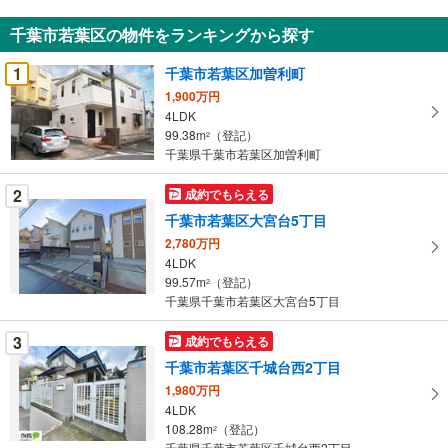
知
千葉市若葉区の物件をランキングから探す
を
受
1
千葉市若葉区加曽利町
け
1,900万円
取
4LDK
る
99.38m
（登記）
2
・
千葉県千葉市若葉区加曽利町
条
2
成約でもらえる
件
を
千葉市若葉区大宮台5丁目
マ
2,780万円
イ
4LDK
99.57m
（登記）
ペ
2
千葉県千葉市若葉区大宮台5丁目
ー
ジ
3
成約でもらえる
に
千葉市若葉区千城台西2丁目
保
1,980万円
存
4LDK
す
108.28m
（登記）
2
る
千葉県千葉市若葉区千城台西2丁目