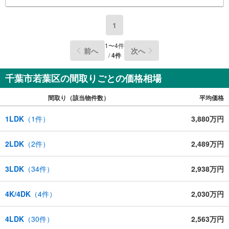
1
1
〜
4
件
前へ
次へ
/
4
件
千葉市若葉区の間取りごとの価格相場
間取り（該当物件数）
平均価格
1LDK
（
1
件）
3,880万円
2LDK
（
2
件）
2,489万円
3LDK
（
34
件）
2,938万円
4K/4DK
（
4
件）
2,030万円
4LDK
（
30
件）
2,563万円