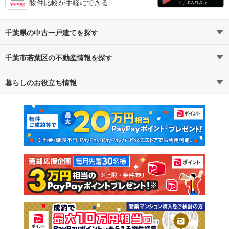
物件比較が手軽にできる
千葉県の中古一戸建てを探す
千葉市若葉区の不動産情報を探す
路線・駅から探す
地域から探す
暮らしのお役立ち情報
不動産・住宅
賃貸住宅
通勤・通学時間から探す
地図から探す
マンションカタログ
教えて！住まいの先生
新築マンション
中古マンション
新築一戸建て
中古一戸建て
注文住宅
土地
売却査定