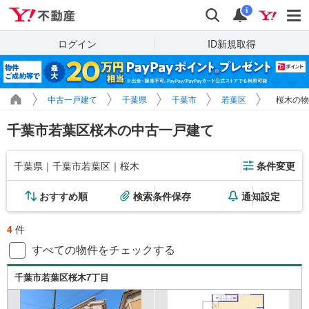
Yahoo!不動産
検索
通知
i
ログイン
ID新規取得
中古一戸建て
千葉県
千葉市
若葉区
桜木の物
千葉市若葉区桜木の中古一戸建て
千葉県｜千葉市若葉区｜桜木
条件変更
おすすめ順
検索条件保存
通知設定
4
件
すべての物件をチェックする
千葉市若葉区桜木7丁目