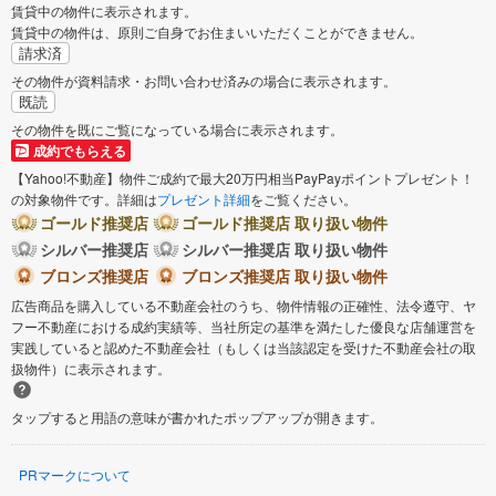
賃貸中の物件に表示されます。
賃貸中の物件は、原則ご自身でお住まいいただくことができません。
請求済
その物件が資料請求・お問い合わせ済みの場合に表示されます。
既読
その物件を既にご覧になっている場合に表示されます。
成約でもらえる
【Yahoo!不動産】物件ご成約で最大20万円相当PayPayポイントプレゼント！
の対象物件です。詳細は
プレゼント詳細
をご覧ください。
ゴールド推奨店
ゴールド推奨店 取り扱い物件
シルバー推奨店
シルバー推奨店 取り扱い物件
ブロンズ推奨店
ブロンズ推奨店 取り扱い物件
広告商品を購入している不動産会社のうち、物件情報の正確性、法令遵守、ヤ
フー不動産における成約実績等、当社所定の基準を満たした優良な店舗運営を
実践していると認めた不動産会社（もしくは当該認定を受けた不動産会社の取
扱物件）に表示されます。
タップすると用語の意味が書かれたポップアップが開きます。
PRマークについて