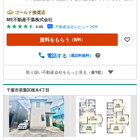
い条件は説明ページをご確認ください。『本日ご案内OK』
送迎無料！頭金なし・銀行比較＆相談可！ テレビで紹介さ
ゴールド推奨店
れた『やどかリッチ』使えます！豊かに過ごすには『イン
ME不動産千葉株式会社
テリア』家具や家電と『エクステリア』カーポートや楽し
4.48
不動産会社レビュー 25件
める庭、この充実度で変わってきます。これらを一括で購
入でき、その代金を住宅ローンに組み込むことが可能なサ
資料をもらう
（無料）
ービス、それがやどかリッチです。 頭金0円でもOK！（諸
経費含む） アフターサービス充実！「どこの銀行がいい
の？疾病ってなに？ローン組めるかな？」わからないこと
電話する
（通話料無料）
が多い家探しを丁寧にご説明致します！物件の探し方、ロ
ーンの組み方、知らないと損する税金のこと等トータルで
取り扱い不動産会社をもっと見る（
全
1
社
）
サポート致します！
千葉市若葉区桜木4丁目