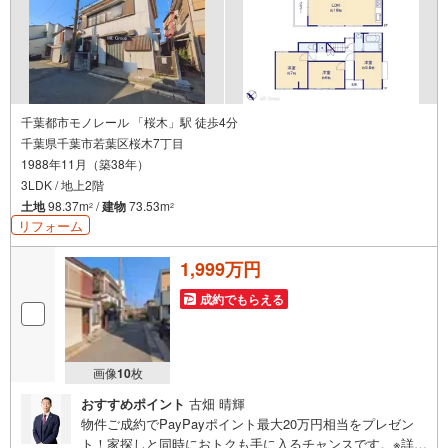
千葉都市モノレール 「桜木」駅 徒歩4分
千葉県千葉市若葉区桜木7丁目
1988年11月（築38年）
3LDK / 地上2階
土地
98.37m
/
建物
73.53m
2
2
リフォーム
1,999万円
成約でもらえる
画像
10
枚
おすすめポイント
古畑 晴輝
物件ご成約でPayPayポイント最大20万円相当をプレゼン
ト！家探しと同時におトクも手に入るチャンスです。※詳し