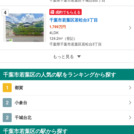
4
成約でもらえる
千葉市若葉区若松台3丁目
1,799万円
4LDK
124.2m
（登記）
2
千葉県千葉市若葉区若松台3丁目
5
もっと見る
成約でもらえる
千葉市若葉区小倉台4丁目
2,280万円
千葉市若葉区の人気の駅をランキングから探す
4LDK
96.66m
2
1
都賀
千葉県千葉市若葉区小倉台4丁目
2
小倉台
2
千城台北
千葉市若葉区の駅から探す