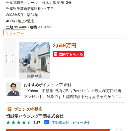
千葉都市モノレール 「桜木」駅 徒歩12分
千葉県千葉市若葉区桜木4丁目
2003年5月（築24年）
4LDK / 地上2階建
土地
99.44m
/
建物
98.54m
2
2
リフォーム
2,549万円
成約でもらえる
画像
13
枚
おすすめポイント
木下 孝輔
「Yahoo！不動産 成約でPayPayポイント最大20万円相当
プレゼント」対象です！資料請求または見学予約からご成
約でポイントGET！詳細はキャンペーンページをご確認く
ださい。【営業時間 9:00-18:30】定休日:火曜日、水曜日上
ブロンズ推奨店
記時間はお電話が繋がりやすくなっております。ぜひお気
恒誠堂ハウジング千葉株式会社
軽にご連絡下さい！現地を見学される場合は「室内・現地
4.87
不動産会社レビュー 8件
を見学する（無料）」ボタンよりご希望の日時をご記入い