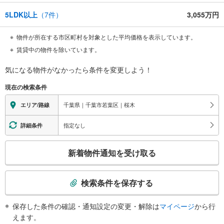
5LDK以上
（
7
件）
3,055万円
物件が所在する市区町村を対象とした平均価格を表示しています。
賃貸中の物件を除いています。
気になる物件がなかったら
条件を変更しよう！
現在の検索条件
千葉県｜千葉市若葉区｜桜木
エリア/路線
指定なし
詳細条件
こ
新着物件通知を受け取る
の
検
索
検索条件を保存する
条
件
保存した条件の確認・通知設定の変更・解除は
マイページ
から行
で
えます。
通