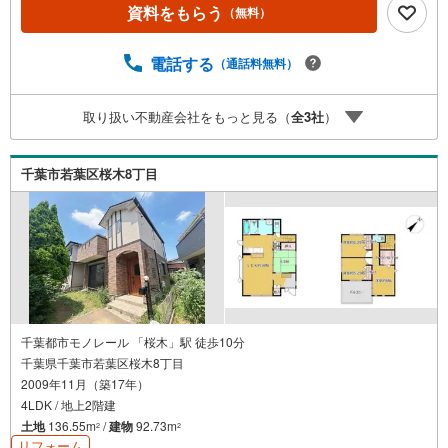
ただけますとスムーズにご案内が可能です。恒誠堂ハウジ
資料をもらう
（無料）
ング千葉では、お客様一人ひとりのライフスタイルや将来
設計に寄り添った住まい探しを大切にしています。「立
地・環境・価格・広さ」など、どの条件を重視する方にも
電話する
（通話料無料）
安心してご検討いただけるよう、最新の市場情報をもとに
丁寧にご提案いたします。気になる物件がございました
取り扱い不動産会社をもっと見る（
全
3
社
）
ら、周辺環境や資金計画、住宅ローンのご相談なども含め
てトータルサポートいたします。どのようなご相談でもお
気軽にお申し付けください。実際に現地をご覧いただくこ
千葉市若葉区桜木8丁目
とで、暮らしのイメージをより具体的に感じていただけま
す。
千葉都市モノレール 「桜木」駅 徒歩10分
千葉県千葉市若葉区桜木8丁目
2009年11月（築17年）
4LDK / 地上2階建
土地
136.55m
/
建物
92.73m
2
2
リフォーム