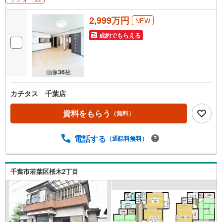
2,999万円
NEW
成約でもらえる
画像
36
枚
カチタス 千葉店
資料をもらう
（無料）
電話する
（通話料無料）
千葉市若葉区桜木2丁目