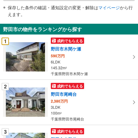
件
保存した条件の確認・通知設定の変更・解除は
マイページ
から行
で
えます。
通
知
野田市の物件をランキングから探す
を
受
1
成約でもらえる
け
野田市木間ケ瀬
取
590万円
る
6LDK
・
145.32m
2
条
千葉県野田市木間ケ瀬
件
を
2
成約でもらえる
マ
野田市尾崎台
イ
2,380万円
ペ
3LDK
ー
100m
2
千葉県野田市尾崎台
ジ
に
3
成約でもらえる
保