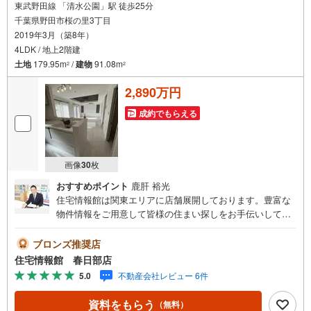
東武野田線 「清水公園」駅 徒歩25分
千葉県野田市桜の里3丁目
2019年3月（築8年）
4LDK / 地上2階建
土地
179.95m
/
建物
91.08m
2
2
2,890万円
成約でもらえる
画像
30
枚
おすすめポイント
鹿肝 裕光
住宅情報館は関東エリアに店舗展開しております。豊富な
物件情報をご用意して皆様の住まい探しをお手伝いしてお
ります。まずは最寄りの住宅情報館にお気軽にご相談くだ
さい。住宅ローン相談会も同時開催中無理のない住宅ロー
ブロンズ推奨店
ンの試算やご購入の際にかかる諸費用の概算も行っており
住宅情報館 春日部店
ます。しっかりとした資金計画のアドバイスをさせて頂き
5.0
不動産会社レビュー 6件
ますので、お気軽にご相談ください。
資料をもらう
（無料）