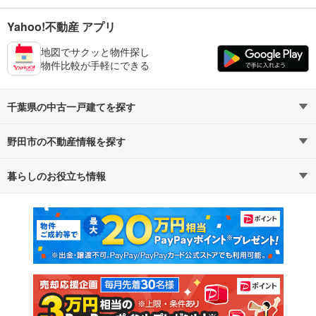
Yahoo!不動産 アプリ
地図でサクッと物件探し
物件比較が手軽にできる
千葉県の中古一戸建てを探す
野田市の不動産情報を探す
路線・駅から探す
地域から探す
暮らしのお役立ち情報
不動産・住宅
賃貸住宅
通勤・通学時間から探す
地図から探す
マンションカタログ
教えて！住まいの先生
新築マンション
中古マンション
新築一戸建て
中古一戸建て
注文住宅
土地