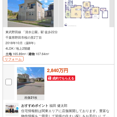
東武野田線 「清水公園」駅 徒歩22分
千葉県野田市桜の里2丁目
2018年10月（築8年）
4LDK / 地上2階建
土地
165.89m
/
建物
107.64m
2
2
リフォーム
2,840万円
成約でもらえる
画像
21
枚
おすすめポイント
福田 健太郎
住宅情報館は関東エリアに店舗展開しております。豊富な
物件情報をご用意して皆様の住まい探しをお手伝いしてお