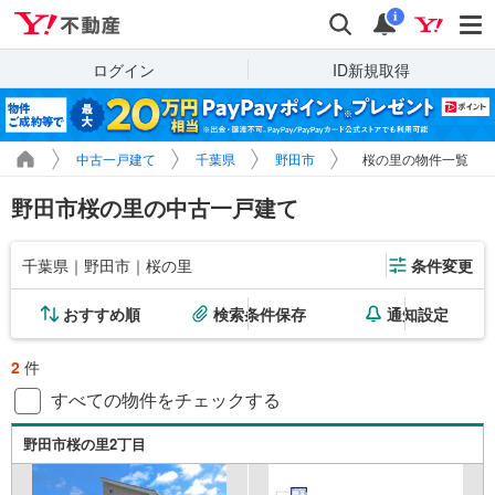
Yahoo!不動産
検索
通知
i
ログイン
ID新規取得
中古一戸建て
千葉県
野田市
桜の里の物件一覧
野田市桜の里の中古一戸建て
千葉県｜野田市｜桜の里
条件変更
おすすめ順
検索条件保存
通知設定
2
件
すべての物件をチェックする
野田市桜の里2丁目