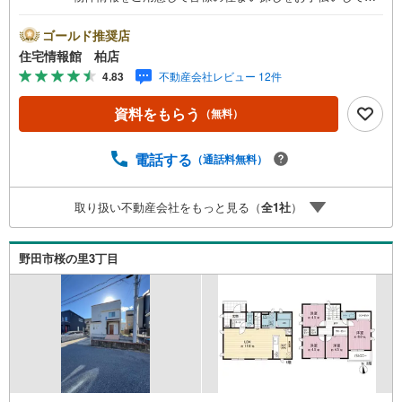
ります。まずは最寄りの住宅情報館にお気軽にご相談くだ
さい。【営業時間 10:00～19:00 火曜・水曜（祝日の場
ゴールド推奨店
合は営業いたします）】「資料請求」「内覧」のお問い合
住宅情報館 柏店
わせは上記時間内ですとスムーズにご対応が可能です。ス
4.83
不動産会社レビュー 12件
タッフ一同お客様のお問合せをお待ちしております。【住
宅ローン相談会】開催中無理のない住宅ローンの試算やご
資料をもらう
（無料）
購入の際にかかる諸費用の概算も行っております。しっか
りとした資金計画のアドバイスをさせて頂きますので、お
気軽にご相談ください。お客様第一主義をモット-にお引越
電話する
（通話料無料）
しをしてからも安心して住んでいただけるよう、末永く誠
実に努めさせて頂きます。住宅情報館にお越し頂けたら、
取り扱い不動産会社をもっと見る（
全
1
社
）
物件のご紹介だけではなく、お住まいの疑問、不安、お家
の事ならなんでもご相談いただけます。お客様の要望をお
伺いしながら誠心誠意、全力でサポートさせて頂きます。
野田市桜の里3丁目
お客様一人一人に合わせたライフプランのご提案をさせて
いただきます。お気軽にご相談ください。