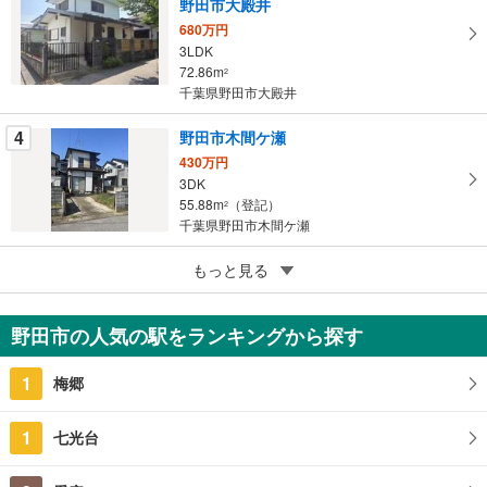
野田市大殿井
存
す
680万円
3LDK
る
72.86m
2
千葉県野田市大殿井
4
野田市木間ケ瀬
430万円
3DK
55.88m
（登記）
2
千葉県野田市木間ケ瀬
5
もっと見る
成約でもらえる
野田市柳沢
1,480万円
野田市の人気の駅をランキングから探す
3DK
79.9m
2
1
梅郷
千葉県野田市柳沢
1
七光台