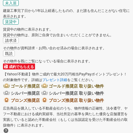
未入居
建築工事完了日から1年以上経過したものの、まだ誰も住んだことがない住宅に
表示されます。
賃貸中
賃貸中の物件に表示されます。
賃貸中の物件は、原則ご自身でお住まいいただくことができません。
請求済
その物件が資料請求・お問い合わせ済みの場合に表示されます。
既読
その物件を既にご覧になっている場合に表示されます。
成約でもらえる
【Yahoo!不動産】物件ご成約で最大20万円相当PayPayポイントプレゼント！
の対象物件です。詳細は
プレゼント詳細
をご覧ください。
ゴールド推奨店
ゴールド推奨店 取り扱い物件
シルバー推奨店
シルバー推奨店 取り扱い物件
ブロンズ推奨店
ブロンズ推奨店 取り扱い物件
広告商品を購入している不動産会社のうち、物件情報の正確性、法令遵守、ヤ
フー不動産における成約実績等、当社所定の基準を満たした優良な店舗運営を
実践していると認めた不動産会社（もしくは当該認定を受けた不動産会社の取
扱物件）に表示されます。