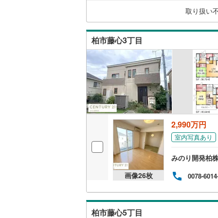
リー
夷隅郡御
取り扱い
むつ
キッチン
柏市藤心3丁目
独立型キ
販売、価格、
即入居可
浴室
2,990万円
浴室乾燥
室内写真あり
収納
みのり開発柏
ウォーク
画像
26
枚
0078-6014
（
2
）
バルコニー、
柏市藤心5丁目