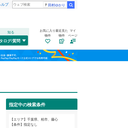
ヘルプ
田村ゆかり
検索
お気に入り
最近見た
マイ
知る
物件
物件
ページ
外房線
(
0
)
タログ/質問
成田線
(
0
)
稲毛区
永楽台
(
(
30
3
)
)
福島
東金線
(
0
)
美浜区
小青田
(
(
7
1
)
)
栃木
群馬
山梨
総武線
(
0
)
篠籠田
(
2
)
船橋市
(
178
)
高田
トイレ２か所
(
2
)
（
2
）
松戸市
(
129
)
戸張
太陽光発電システム
(
4
)
（
1
）
成田市
(
17
)
小湊鐵道
(
0
)
指定中の検索条件
豊住
(
4
)
旭市
(
4
)
つくばエクスプレス
(
0
)
和歌山
中原
(
2
)
エリア
千葉県、柏市、藤心
勝浦市
(
11
)
京成千葉線
(
0
)
条件
指定なし
花野井
(
9
)