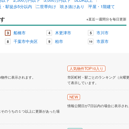
近・駅徒歩5分以内
二世帯向け
吹き抜けあり
平屋・1階建て
す
※直近一週間分を毎日更新
船橋市
木更津市
市川市
3
4
5
千葉市中央区
柏市
市原市
8
9
10
人気物件TOP10入り
の物件に表示されます。
市区町村・駅ごとのランキング（火曜更新
て表示しています。
NEW
情報公開日が7日以内の場合に表示され
はそのうちの１つ以上に更新があった場