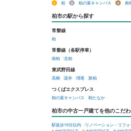
柏
柏の葉キャンパス
南
柏市の駅から探す
常磐線
柏
常磐線（各駅停車）
南柏
北柏
東武野田線
高柳
逆井
増尾
新柏
つくばエクスプレス
柏の葉キャンパス
柏たなか
柏市の中古一戸建てを他のこだわ
駅徒歩10分以内
リノベーション・リフォ
1,000万円以下
1,500万円以下
2,000