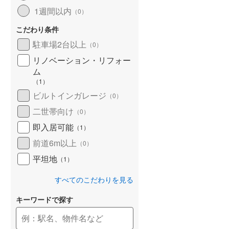
1週間以内
（
0
）
こだわり条件
駐車場2台以上
（
0
）
リノベーション・リフォー
ム
（
1
）
ビルトインガレージ
（
0
）
二世帯向け
（
0
）
即入居可能
（
1
）
前道6m以上
（
0
）
平坦地
（
1
）
すべてのこだわりを見る
キーワードで探す