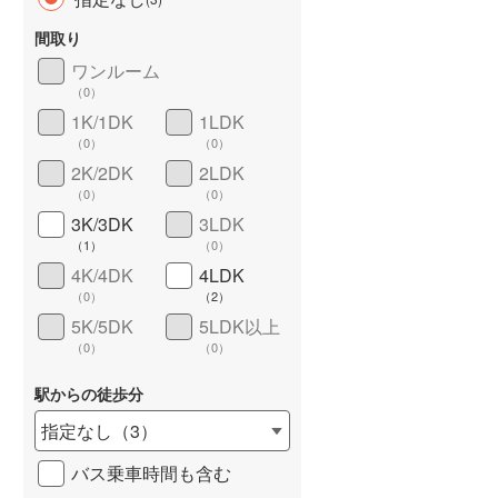
間取り
ワンルーム
（
0
）
1K/1DK
1LDK
長期優良住宅
（
0
）
（
0
）
（
0
）
2K/2DK
2LDK
（
0
）
（
0
）
3K/3DK
3LDK
（
1
）
（
0
）
4K/4DK
4LDK
（
0
）
（
2
）
詳しく見る
5K/5DK
5LDK以上
（
0
）
（
0
）
駅からの徒歩分
指定なし
（
3
）
バス乗車時間も含む