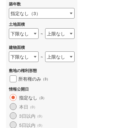
築年数
指定なし
（
3
）
土地面積
下限なし
上限なし
~
建物面積
下限なし
上限なし
~
敷地の権利形態
所有権のみ
（
3
）
情報公開日
指定なし
（
3
）
本日
（
0
）
3日以内
（
0
）
5日以内
（
0
）