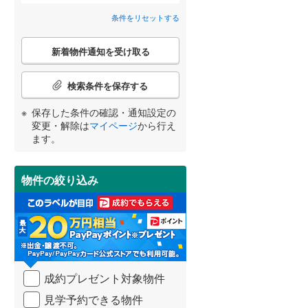
八千代市
(
63
)
北総鉄道北総線
(
0
)
条件をリセットする
東山
(
1
)
間取り変更可能
（
0
）
鎌ケ谷市
東武野田線
(
(
63
3
)
)
こ
布施新町
(
1
)
3階建て以上
（
0
）
新着物件通知を受け取る
の
浦安市
(
17
)
検
松ケ崎
(
3
)
宮崎
鹿児島
沖縄
索
八街市
(
38
)
検索条件を保存する
条
若柴
(
1
)
件
富里市
(
15
)
保存した条件の確認・通知設定の
で
変更・解除は
マイページ
から行え
西原
(
3
)
通
小学校まで1km以内
（
1
）
香取市
(
2
)
ます。
する
る
知
条件をリセットする
条件をリセットする
条件をリセットする
条件をリセットする
条件をリセットする
条件をリセットする
東柏
(
6
)
を
大網白里市
(
59
)
受
大井
(
5
)
物件の絞り込み
け
香取郡神崎町
(
0
)
南道路
（
1
）
取
高南台
(
1
)
る
山武郡九十九里町
(
15
)
・
塚崎
(
2
)
条
長生郡一宮町
(
4
)
件
を
長生郡白子町
(
10
)
成約プレゼント対象物件
マ
イ
夷隅郡大多喜町
(
4
)
見学予約できる物件
ペ