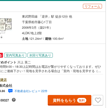
島根
岡山
広島
山口
12
)
流山市
(
48
)
線
(
0
)
京成松戸線
(
0
)
リフォーム
)
東中新宿
(
3
)
（
1
）
バリアフリー住宅
（
0
）
カリが丘線
(
31
)
(
0
)
鴨川市
芝山鉄道
(
4
(
)
0
)
香川
愛媛
高知
東武野田線 「逆井」駅 徒歩12分 他
布施
(
2
)
け
（
0
）
平屋・1階建て
（
0
）
保存した条件を見る
鉄道
(
0
)
ディズニーリゾートライン
(
0
)
0
)
富津市
(
20
)
千葉県柏市藤心1丁目
増尾
(
5
)
ルーム（納戸）
（
0
）
佐賀
長崎
熊本
大分
2006年3月（築21年）
(
36
)
袖ケ浦市
(
23
)
4LDK/地上2階
)
南増尾
(
10
)
土地
121.24m
/
建物
100.6m
1
)
白井市
(
24
)
2
2
)
伊勢原
(
1
)
駅が始発駅
（
0
）
海まで2km以内
（
0
）
(
24
)
匝瑳市
(
15
)
この条件で検索する
この条件で検索する
この条件で検索する
この条件で検索する
この条件で検索する
この条件で検索する
市区町村以下を選択
市区町村を選択す
駅を選択する
(
1
)
豊平町
(
1
)
室内写真あり
水回り写真あり
る
8
)
いすみ市
(
29
)
建ち方、日当たり
すめポイント
川上 英二
)
青葉台
(
2
)
々井町
(
6
)
印旛郡栄町
(
7
)
時間9:00～18:30上記時間はお電話が繋がりやすくなっております。ぜひ
以上
（
0
）
角地
（
1
）
軽にご連絡下さい！現地を見学される場合は「室内・現地を見学する（無
)
大津ケ丘
(
5
)
」ボタンよりご希望の日時をご記入いただけますとスムーズにご案内が可
古町
(
0
)
香取郡東庄町
(
1
)
1
）
。■ご来店特典1.ご見学、ご来店後にアンケート記入でもれなく3、000円
奨店
台
(
2
)
高柳
(
1
)
UOカードプレゼント（1組様1回限り後日郵送）2.未公開の物件情報をご紹
山町
(
1
)
山武郡横芝光町
(
2
)
株式会社
.不動産ご購入、ご売却、太陽光発電システムご検討中のお客様、ご紹介で
不動産会社レビュー 22件
4.86
なくQUOカード3、000円分プレゼント更にご紹介のお客様が弊社仲介にて
沢町
(
2
)
長生郡長生村
(
12
)
約頂くと、1万円から最大10万円のご紹介料をお支払いさせて頂きます！詳
資料をもらう
ダイニング15畳以上
-59327
無料
はスタッフ迄■県内有数の大型店舗1.店舗敷地内に大型駐車場完備、マイカ
柄町
(
1
)
長生郡長南町
(
0
)
も安心！2.チャイルドスペース、授乳室、ベビーベッド完備3.他にもファミ