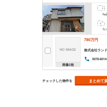
ウッドデ
構造・規模・
耐震、免
（
0
）
780万円
オンライン対
株式会社ラン
オンライ
0078-6014
画像
2
枚
オンライ
まとめて
チェックした物件を