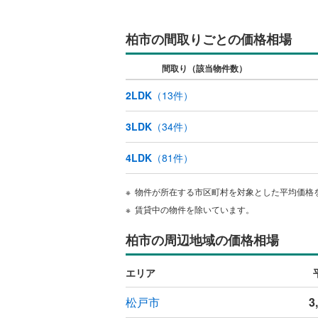
柏市の間取りごとの価格相場
間取り（該当物件数）
2LDK
（
13
件）
3LDK
（
34
件）
4LDK
（
81
件）
物件が所在する市区町村を対象とした平均価格
賃貸中の物件を除いています。
柏市の周辺地域の価格相場
エリア
松戸市
3