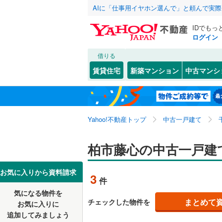
AIに「仕事用イヤホン選んで」と頼んで実
IDでもっ
ログイン
借りる
北海道
JR
北海道
常磐線
(
0
)
こだわり条件
リフォーム、
賃貸住宅
新築マンション
中古マンシ
内房線
(
0
)
リノベー
千葉市
中央区
旭町
(
2
(
)
4
東北
青森
（
1
）
鹿島線
(
0
)
若葉区
大青田
(
(
7
1
関東
東京
武蔵野線
(
Yahoo!不動産トップ
中古一戸建て
設備
酒井根
(
6
千葉県のそのほ
銚子市
(
3
宿連寺
床暖房
(
（
4
信越・北陸
かの地域
新潟
地下鉄
柏市藤心の中古一戸建
東京メト
館山市
(
2
つくしが
駐車場2
野田市
(
4
東海
愛知
私鉄・その他
いすみ鉄
お気に入りから資料請求
3
件
富里
ＴＶモニ
(
1
)
佐倉市
(
8
千葉都市
気になる物件を
（
2
）
近畿
大阪
十余二
(
2
まとめて
チェックした物件を
お気に入りに
習志野市
京成成田
追加してみましょう
間取り、居室
西山
(
1
)