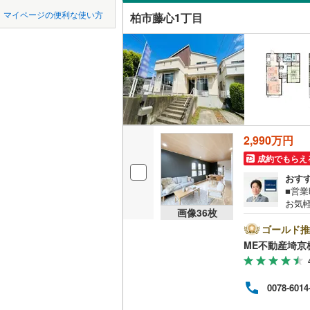
中国
鳥取
市原市
(
1
京成千原
マイページの便利な使い方
柏市藤心1丁目
光ケ丘
(
1
吹き抜け
我孫子市
山万ユー
四国
徳島
藤心
(
3
)
二世帯向
東葉高速
君津市
(
3
船戸
(
5
)
サービス
九州・沖縄
福岡
四街道市
松葉町
(
1
立地
印西市
(
4
増尾台
(
1
最寄りの
南房総市
2,990万円
0
0
0
0
0
0
該当物件
該当物件
該当物件
該当物件
該当物件
該当物件
件
件
件
件
件
件
みどり台
成約でもらえ
山武市
(
3
配置、向き、
おす
南逆井
(
8
印旛郡酒
■営業
前道6m
お気
大島田
(
3
画像
36
枚
料）
香取郡多
平坦地
（
能です
ゴールド推
しいの木
のQ
山武郡芝
ME不動産埼京
介3
LD
もれ
長生郡睦
ご契
リビング
0078-6014
しく
長生郡長
ーで
（
1
）