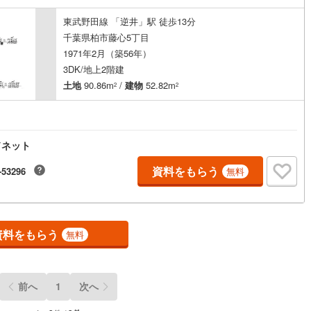
ッキあり
（
0
）
東武野田線 「逆井」駅 徒歩13分
千葉県柏市藤心5丁目
施工・品質・工法関連
1971年2月（築56年）
3DK/地上2階建
震、制震構造
住宅性能評価付き
（
0
）
土地
90.86m
/
建物
52.82m
2
2
応
ドネット
ン内見(相談)可
（
1
）
IT重説可
（
2
）
資料をもらう
-53296
無料
ン対応とは？
資料をもらう
無料
前へ
1
次へ