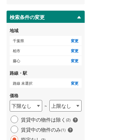
ー
ジ
に
検索条件の変更
保
存
地域
す
る
千葉県
変更
柏市
変更
藤心
変更
路線・駅
路線 未選択
変更
価格
下限なし
上限なし
~
賃貸中の物件は除く
(
2
)
賃貸中の物件のみ
(
1
)
指定なし
(
3
)