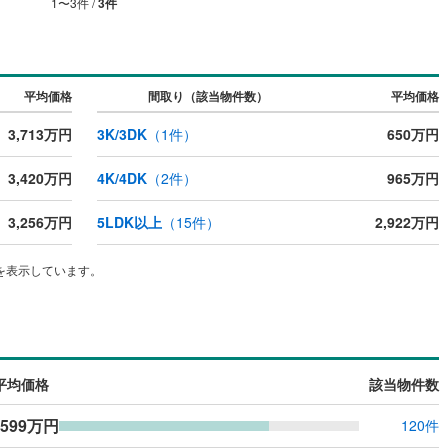
1
〜
3
件 /
3
件
平均価格
間取り（該当物件数）
平均価格
3,713万円
3K/3DK
（
1
件）
650万円
3,420万円
4K/4DK
（
2
件）
965万円
3,256万円
5LDK以上
（
15
件）
2,922万円
を表示しています。
平均価格
該当物件数
,599万円
120件