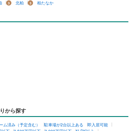
柏
北柏
柏たなか
りから探す
ーム済み（予定含む）
駐車場が2台以上ある
即入居可能
万円以下
2,500万円以下
3,000万円以下
5LDK以上