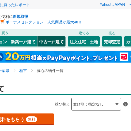
Yahoo! JAPAN
際に買ったレポート
と便利に
新規取得
ボーナスセレクション 人気商品が最大40％
検索条件を保存しました
買う
建てる
売る
総武本線
(
0
)
リノベーション
ョン
新築一戸建て
中古一戸建て
注文住宅
土地
売却査定
カ
この検索条件の新着物件通知は、
マイページ
から設定できます。
京葉線
(
0
)
ション・リフォーム
築古・築30年以上
（
1
）
1
)
花見川区
東
(
2
)
(
42
)
岩手
宮城
秋田
山形
久留里線
(
0
)
9
)
)
緑区
大室
(
(
46
9
)
)
千葉県、柏市、藤心
神奈川
埼玉
千葉
茨城
0
)
常磐線（各駅停車）
(
0
)
千葉県
柏市
藤心の物件一覧
)
逆井
(
2
)
)
市川市
(
96
)
2
)
）
新富町
オール電化
(
3
)
（
1
）
長野
富山
石川
福井
て
ロ東西線
(
0
)
都営新宿線
(
0
)
7
)
木更津市
(
89
)
検索条件を保存する
丘
台以上
(
1
)
（
0
）
常盤台
ビルトインガレージ
(
3
)
（
0
）
閉じる
閉じる
お気に入りリストを見る
お気に入りリストを見る
閉じる
閉じる
9
)
茂原市
(
63
)
岐阜
静岡
三重
道
(
0
)
銚子電気鉄道
(
0
)
並び替え
タ付インターホン
豊四季
防犯カメラ
(
5
)
（
0
）
マイページ
5
)
東金市
(
50
)
モノレール
(
0
)
流鉄流山線
(
0
)
兵庫
京都
滋賀
奈良
)
中新宿
(
3
)
資料をもらう
無料
(
22
)
柏市
(
156
)
高速鉄道アクセス線
(
0
)
京成本線
(
0
)
全体
根戸
(
6
)