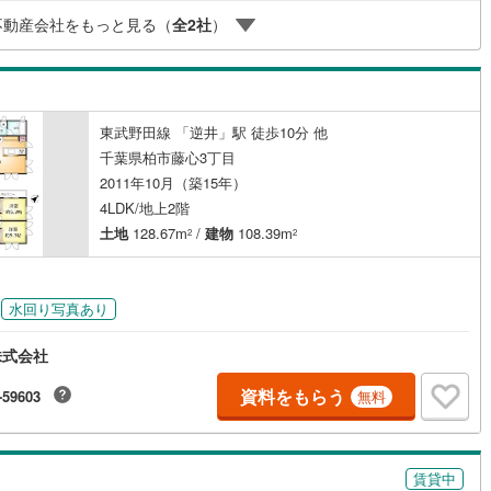
に優しい『あったら良いな』がここにある！ミルク用浄水サーバー、紙お
宿町
(
5
)
安房郡鋸南町
(
2
)
不動産会社をもっと見る（
全
2
社
）
、アメニティ、大型個室2部屋、各ブースモニター等
ッチン
（
1
）
対面キッチン
（
0
）
東武野田線 「逆井」駅 徒歩10分 他
契約、入居関連など
千葉県柏市藤心3丁目
2011年10月（築15年）
能
（
1
）
4LDK/地上2階
土地
128.67m
/
建物
108.39m
2
2
機あり
（
1
）
水回り写真あり
株式会社
インクローゼット
床下収納
（
1
）
資料をもらう
-59603
無料
庭
賃貸中