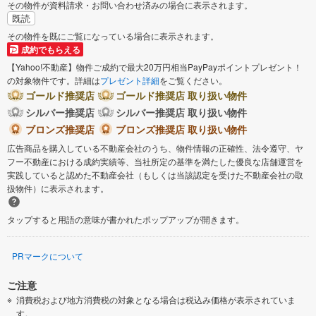
その物件が資料請求・お問い合わせ済みの場合に表示されます。
既読
その物件を既にご覧になっている場合に表示されます。
成約でもらえる
【Yahoo!不動産】物件ご成約で最大20万円相当PayPayポイントプレゼント！
の対象物件です。詳細は
プレゼント詳細
をご覧ください。
ゴールド推奨店
ゴールド推奨店 取り扱い物件
シルバー推奨店
シルバー推奨店 取り扱い物件
ブロンズ推奨店
ブロンズ推奨店 取り扱い物件
広告商品を購入している不動産会社のうち、物件情報の正確性、法令遵守、ヤ
フー不動産における成約実績等、当社所定の基準を満たした優良な店舗運営を
実践していると認めた不動産会社（もしくは当該認定を受けた不動産会社の取
扱物件）に表示されます。
タップすると用語の意味が書かれたポップアップが開きます。
PRマークについて
ご注意
消費税および地方消費税の対象となる場合は税込み価格が表示されていま
す。