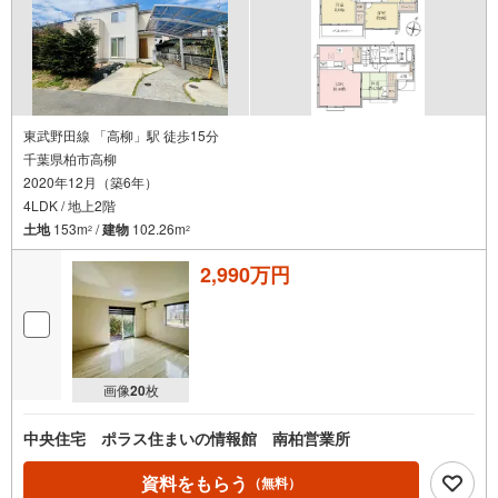
東武野田線 「高柳」駅 徒歩15分
千葉県柏市高柳
2020年12月（築6年）
4LDK / 地上2階
土地
153m
/
建物
102.26m
2
2
2,990万円
画像
20
枚
中央住宅 ポラス住まいの情報館 南柏営業所
資料をもらう
（無料）