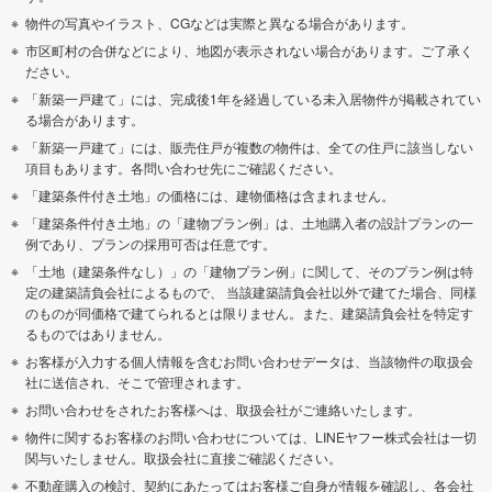
物件の写真やイラスト、CGなどは実際と異なる場合があります。
市区町村の合併などにより、地図が表示されない場合があります。ご了承く
ださい。
「新築一戸建て」には、完成後1年を経過している未入居物件が掲載されてい
る場合があります。
「新築一戸建て」には、販売住戸が複数の物件は、全ての住戸に該当しない
項目もあります。各問い合わせ先にご確認ください。
「建築条件付き土地」の価格には、建物価格は含まれません。
「建築条件付き土地」の「建物プラン例」は、土地購入者の設計プランの一
例であり、プランの採用可否は任意です。
「土地（建築条件なし）」の「建物プラン例」に関して、そのプラン例は特
定の建築請負会社によるもので、 当該建築請負会社以外で建てた場合、同様
のものが同価格で建てられるとは限りません。また、建築請負会社を特定す
るものではありません。
お客様が入力する個人情報を含むお問い合わせデータは、当該物件の取扱会
社に送信され、そこで管理されます。
お問い合わせをされたお客様へは、取扱会社がご連絡いたします。
物件に関するお客様のお問い合わせについては、LINEヤフー株式会社は一切
関与いたしません。取扱会社に直接ご確認ください。
不動産購入の検討、契約にあたってはお客様ご自身が情報を確認し、各会社