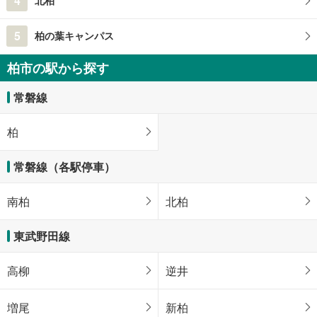
4
北柏
5
柏の葉キャンパス
柏市の駅から探す
常磐線
柏
常磐線（各駅停車）
南柏
北柏
東武野田線
高柳
逆井
増尾
新柏