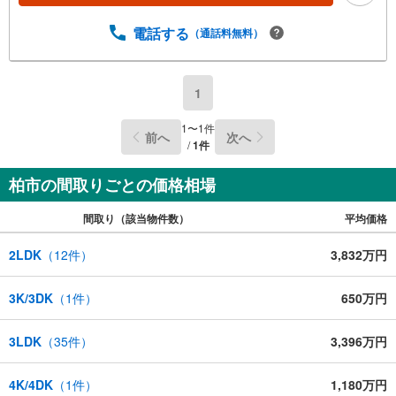
電話する
（通話料無料）
1
1
〜
1
件
前へ
次へ
/
1
件
柏市の間取りごとの価格相場
間取り（該当物件数）
平均価格
2LDK
（
12
件）
3,832万円
3K/3DK
（
1
件）
650万円
3LDK
（
35
件）
3,396万円
4K/4DK
（
1
件）
1,180万円