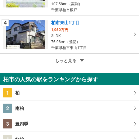
存
107.58m
（実測）
2
す
千葉県柏市根戸
る
4
柏市東山1丁目
1,050万円
3LDK
76.96m
（登記）
2
千葉県柏市東山1丁目
5
柏市南増尾4丁目
もっと見る
1,280万円
3LDK
柏市の人気の駅をランキングから探す
94.81m
（登記）
2
千葉県柏市南増尾4丁目
1
柏
2
南柏
3
豊四季