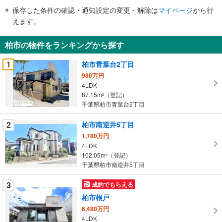
件
保存した条件の確認・通知設定の変更・解除は
マイページ
から行
で
えます。
通
知
柏市の物件をランキングから探す
を
受
1
柏市青葉台2丁目
け
980万円
取
4LDK
る
87.15m
（登記）
2
・
千葉県柏市青葉台2丁目
条
2
柏市南逆井5丁目
件
を
1,780万円
4LDK
マ
102.05m
（登記）
2
イ
千葉県柏市南逆井5丁目
ペ
ー
3
成約でもらえる
ジ
柏市根戸
に
6,480万円
保
4LDK