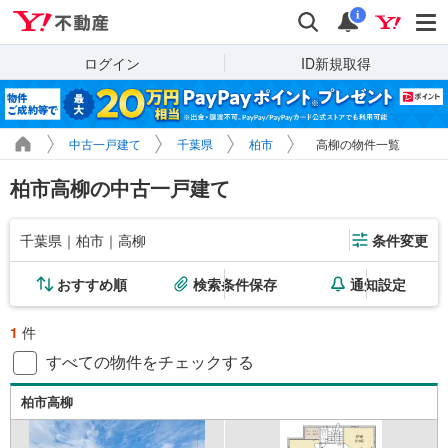
Yahoo!不動産
検索
通知
i
ログイン
ID新規取得
中古一戸建て
千葉県
柏市
高柳の物件一覧
柏市高柳の中古一戸建て
千葉県｜柏市｜高柳
条件変更
おすすめ順
検索条件保存
通知設定
1
件
すべての物件をチェックする
柏市高柳