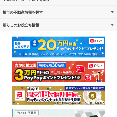
柏市の不動産情報を探す
路線・駅から探す
地域から探す
暮らしのお役立ち情報
不動産・住宅
賃貸住宅
通勤・通学時間から探す
地図から探す
マンションカタログ
教えて！住まいの先生
新築マンション
中古マンション
新築一戸建て
中古一戸建て
注文住宅
土地
売却査定