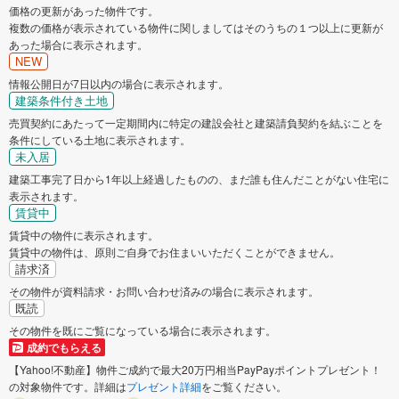
価格の更新があった物件です。
複数の価格が表示されている物件に関しましてはそのうちの１つ以上に更新が
あった場合に表示されます。
NEW
情報公開日が7日以内の場合に表示されます。
建築条件付き土地
売買契約にあたって一定期間内に特定の建設会社と建築請負契約を結ぶことを
条件にしている土地に表示されます。
未入居
建築工事完了日から1年以上経過したものの、まだ誰も住んだことがない住宅に
表示されます。
賃貸中
賃貸中の物件に表示されます。
賃貸中の物件は、原則ご自身でお住まいいただくことができません。
請求済
その物件が資料請求・お問い合わせ済みの場合に表示されます。
既読
その物件を既にご覧になっている場合に表示されます。
成約でもらえる
【Yahoo!不動産】物件ご成約で最大20万円相当PayPayポイントプレゼント！
の対象物件です。詳細は
プレゼント詳細
をご覧ください。