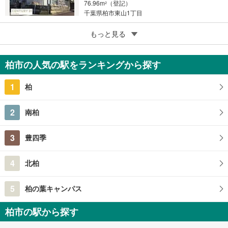
76.96m
（登記）
2
千葉県柏市東山1丁目
5
柏市南増尾4丁目
もっと見る
1,280万円
3LDK
柏市の人気の駅をランキングから探す
94.81m
（登記）
2
千葉県柏市南増尾4丁目
1
柏
2
南柏
3
豊四季
4
北柏
5
柏の葉キャンパス
柏市の駅から探す