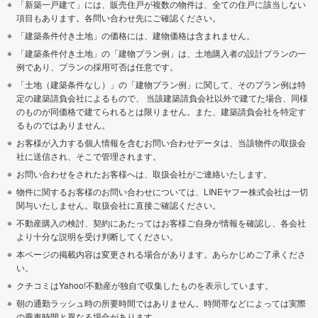
「新築一戸建て」には、販売住戸が複数の物件は、全ての住戸に該当しない
項目もあります。各問い合わせ先にご確認ください。
「建築条件付き土地」の価格には、建物価格は含まれません。
「建築条件付き土地」の「建物プラン例」は、土地購入者の設計プランの一
例であり、プランの採用可否は任意です。
「土地（建築条件なし）」の「建物プラン例」に関して、そのプラン例は特
定の建築請負会社によるもので、 当該建築請負会社以外で建てた場合、同様
のものが同価格で建てられるとは限りません。また、建築請負会社を特定す
るものではありません。
お客様が入力する個人情報を含むお問い合わせデータは、当該物件の取扱会
社に送信され、そこで管理されます。
お問い合わせをされたお客様へは、取扱会社がご連絡いたします。
物件に関するお客様のお問い合わせについては、LINEヤフー株式会社は一切
関与いたしません。取扱会社に直接ご確認ください。
不動産購入の検討、契約にあたってはお客様ご自身が情報を確認し、各会社
より十分な説明を受け判断してください。
本ページの掲載内容は変更される場合があります。あらかじめご了承くださ
い。
クチコミはYahoo!不動産が独自で収集したものを表示しています。
朝の通勤ラッシュ時の所要時間ではありません。時間帯などによっては実際
の乗車時間と異なる場合があります。