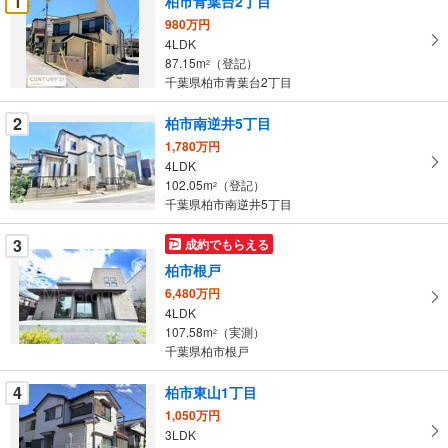
1
柏市青葉台2丁目
け
980万円
取
4LDK
る
87.15m
（登記）
2
・
千葉県柏市青葉台2丁目
条
2
柏市南逆井5丁目
件
を
1,780万円
4LDK
マ
102.05m
（登記）
2
イ
千葉県柏市南逆井5丁目
ペ
ー
3
成約でもらえる
ジ
柏市根戸
に
6,480万円
保
4LDK
存
107.58m
（実測）
2
す
千葉県柏市根戸
る
4
柏市東山1丁目
1,050万円
3LDK