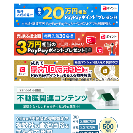
マンションカタログ
教えて！住まいの先生
新築マンション
中古マンション
新築一戸建て
中古一戸建て
注文住宅
土地
売却査定