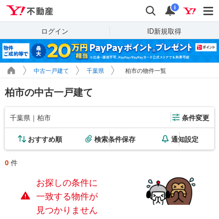
Yahoo!不動産
検索
通知
i
ログイン
ID新規取得
中古一戸建て
千葉県
柏市の物件一覧
柏市の中古一戸建て
千葉県｜柏市
条件変更
おすすめ順
検索条件保存
通知設定
0
件
お探しの条件に
一致する物件が
見つかりません