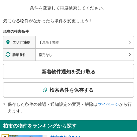
条件を変更して再度検索してください。
気になる物件がなかったら
条件を変更しよう！
現在の検索条件
千葉県｜柏市
エリア/路線
指定なし
詳細条件
こ
新着物件通知を受け取る
の
検
索
検索条件を保存する
条
件
保存した条件の確認・通知設定の変更・解除は
マイページ
から行
で
えます。
通
知
柏市の物件をランキングから探す
を
受