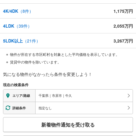
4K/4DK
（
8
件）
1,175万円
4LDK
（
39
件）
2,055万円
5LDK以上
（
21
件）
3,267万円
物件が所在する市区町村を対象とした平均価格を表示しています。
賃貸中の物件を除いています。
気になる物件がなかったら
条件を変更しよう！
現在の検索条件
千葉県｜市原市｜牛久
エリア/路線
指定なし
詳細条件
こ
新着物件通知を受け取る
の
検