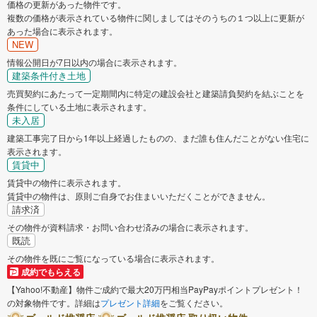
価格の更新があった物件です。
複数の価格が表示されている物件に関しましてはそのうちの１つ以上に更新が
あった場合に表示されます。
NEW
情報公開日が7日以内の場合に表示されます。
建築条件付き土地
売買契約にあたって一定期間内に特定の建設会社と建築請負契約を結ぶことを
条件にしている土地に表示されます。
未入居
建築工事完了日から1年以上経過したものの、まだ誰も住んだことがない住宅に
表示されます。
賃貸中
賃貸中の物件に表示されます。
賃貸中の物件は、原則ご自身でお住まいいただくことができません。
請求済
その物件が資料請求・お問い合わせ済みの場合に表示されます。
既読
その物件を既にご覧になっている場合に表示されます。
成約でもらえる
【Yahoo!不動産】物件ご成約で最大20万円相当PayPayポイントプレゼント！
の対象物件です。詳細は
プレゼント詳細
をご覧ください。