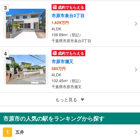
に
3
成約でもらえる
保
市原市泉台3丁目
存
す
1,629万円
4LDK
る
106.99m
（登記）
2
千葉県市原市泉台3丁目
4
成約でもらえる
市原市瀬又
580万円
4LDK
102.45m
（登記）
2
千葉県市原市瀬又
5
もっと見る
成約でもらえる
市原市瀬又
1,000万円
市原市の人気の駅をランキングから探す
6DK
110.13m
（登記）
2
1
五井
千葉県市原市瀬又