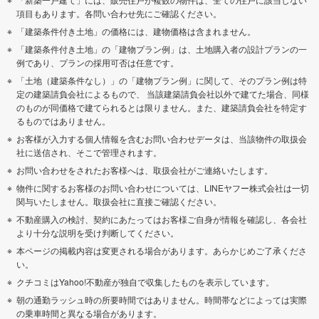
項目もあります。各問い合わせ先にご確認ください。
「建築条件付き土地」の価格には、建物価格は含まれません。
「建築条件付き土地」の「建物プラン例」は、土地購入者の設計プランの一
例であり、プランの採用可否は任意です。
「土地（建築条件なし）」の「建物プラン例」に関して、そのプラン例は特
定の建築請負会社によるもので、 当該建築請負会社以外で建てた場合、同様
のものが同価格で建てられるとは限りません。また、建築請負会社を特定す
るものではありません。
お客様が入力する個人情報を含むお問い合わせデータは、当該物件の取扱会
社に送信され、そこで管理されます。
お問い合わせをされたお客様へは、取扱会社がご連絡いたします。
物件に関するお客様のお問い合わせについては、LINEヤフー株式会社は一切
関与いたしません。取扱会社に直接ご確認ください。
不動産購入の検討、契約にあたってはお客様ご自身が情報を確認し、各会社
より十分な説明を受け判断してください。
本ページの掲載内容は変更される場合があります。あらかじめご了承くださ
い。
クチコミはYahoo!不動産が独自で収集したものを表示しています。
朝の通勤ラッシュ時の所要時間ではありません。時間帯などによっては実際
の乗車時間と異なる場合があります。