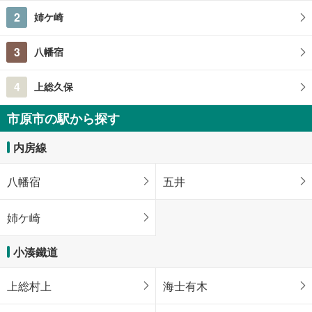
2
姉ケ崎
3
八幡宿
4
上総久保
市原市の駅から探す
内房線
八幡宿
五井
姉ケ崎
小湊鐵道
上総村上
海士有木