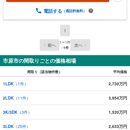
電話する
（通話料無料）
1
1
〜
1
件
前へ
次へ
/
1
件
市原市の間取りごとの価格相場
間取り（該当物件数）
平均価格
1LDK
（
1
件）
2,730万円
2LDK
（
11
件）
3,954万円
3K/3DK
（
3
件）
1,520万円
3LDK
（
25
件）
2,633万円