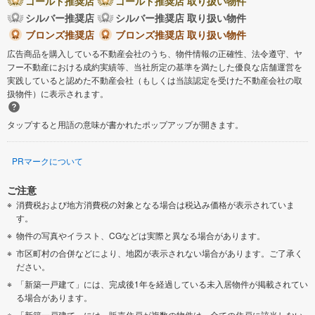
ゴールド推奨店
ゴールド推奨店 取り扱い物件
シルバー推奨店
シルバー推奨店 取り扱い物件
ブロンズ推奨店
ブロンズ推奨店 取り扱い物件
広告商品を購入している不動産会社のうち、物件情報の正確性、法令遵守、ヤ
フー不動産における成約実績等、当社所定の基準を満たした優良な店舗運営を
実践していると認めた不動産会社（もしくは当該認定を受けた不動産会社の取
扱物件）に表示されます。
タップすると用語の意味が書かれたポップアップが開きます。
PRマークについて
ご注意
消費税および地方消費税の対象となる場合は税込み価格が表示されていま
す。
物件の写真やイラスト、CGなどは実際と異なる場合があります。
市区町村の合併などにより、地図が表示されない場合があります。ご了承く
ださい。
「新築一戸建て」には、完成後1年を経過している未入居物件が掲載されてい
る場合があります。
「新築一戸建て」には、販売住戸が複数の物件は、全ての住戸に該当しない