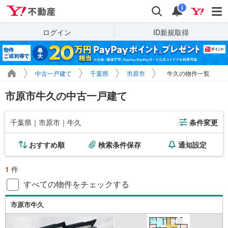
Yahoo!不動産
検索
通知
i
ログイン
ID新規取得
中古一戸建て
千葉県
市原市
牛久の物件一覧
市原市牛久の中古一戸建て
千葉県｜市原市｜牛久
条件変更
おすすめ順
検索条件保存
通知設定
1
件
すべての物件をチェックする
市原市牛久