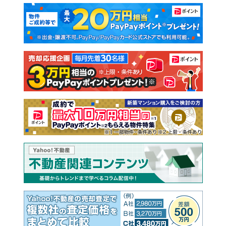
マンションカタログ
教えて！住まいの先生
新築マンション
中古マンション
新築一戸建て
中古一戸建て
注文住宅
土地
売却査定