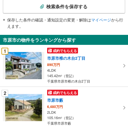
索
検索条件を保存する
条
件
保存した条件の確認・通知設定の変更・解除は
マイページ
から行
で
えます。
通
知
市原市の物件をランキングから探す
を
受
1
成約でもらえる
け
市原市椎の木台2丁目
取
890万円
る
4LDK
・
145.42m
（登記）
2
条
千葉県市原市椎の木台2丁目
件
を
2
成約でもらえる
マ
市原市藪
イ
6,480万円
ペ
2LDK
ー
105.16m
（登記）
2
千葉県市原市藪
ジ