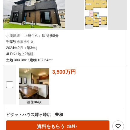
小湊鐵道 「上総牛久」駅 徒歩8分
千葉県市原市牛久
2024年2月（築3年）
4LDK / 地上2階建
土地
303.3m
/
建物
107.64m
2
2
3,500万円
画像
36
枚
ピタットハウス姉ヶ崎店 豊和
資料をもらう
（無料）