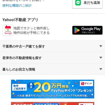
友だち追加
便利な機能のご紹介
Yahoo!不動産 アプリ
地図でサクッと物件探し
物件比較が手軽にできる
千葉県の中古一戸建てを探す
君津市の不動産情報を探す
路線・駅から探す
地域から探す
暮らしのお役立ち情報
不動産・住宅
賃貸住宅
通勤・通学時間から探す
地図から探す
マンションカタログ
教えて！住まいの先生
新築マンション
中古マンション
新築一戸建て
中古一戸建て