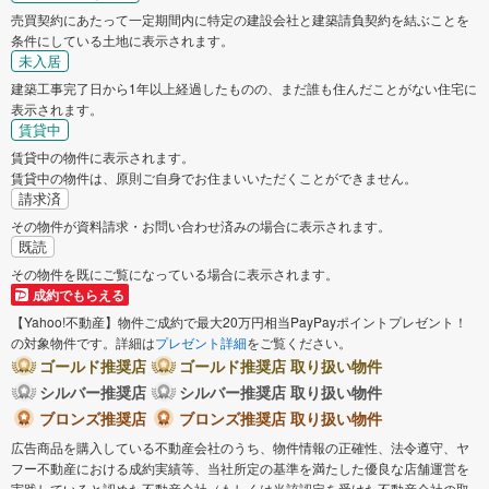
売買契約にあたって一定期間内に特定の建設会社と建築請負契約を結ぶことを
条件にしている土地に表示されます。
未入居
建築工事完了日から1年以上経過したものの、まだ誰も住んだことがない住宅に
表示されます。
賃貸中
賃貸中の物件に表示されます。
賃貸中の物件は、原則ご自身でお住まいいただくことができません。
請求済
その物件が資料請求・お問い合わせ済みの場合に表示されます。
既読
その物件を既にご覧になっている場合に表示されます。
成約でもらえる
【Yahoo!不動産】物件ご成約で最大20万円相当PayPayポイントプレゼント！
の対象物件です。詳細は
プレゼント詳細
をご覧ください。
ゴールド推奨店
ゴールド推奨店 取り扱い物件
シルバー推奨店
シルバー推奨店 取り扱い物件
ブロンズ推奨店
ブロンズ推奨店 取り扱い物件
広告商品を購入している不動産会社のうち、物件情報の正確性、法令遵守、ヤ
フー不動産における成約実績等、当社所定の基準を満たした優良な店舗運営を
実践していると認めた不動産会社（もしくは当該認定を受けた不動産会社の取