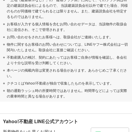
定の建築請負会社によるもので、 当該建築請負会社以外で建てた場合、同様
のものが同価格で建てられるとは限りません。また、建築請負会社を特定す
るものではありません。
お客様が入力する個人情報を含むお問い合わせデータは、当該物件の取扱会
社に送信され、そこで管理されます。
お問い合わせをされたお客様へは、取扱会社がご連絡いたします。
物件に関するお客様のお問い合わせについては、LINEヤフー株式会社は一切
関与いたしません。取扱会社に直接ご確認ください。
不動産購入の検討、契約にあたってはお客様ご自身が情報を確認し、各会社
より十分な説明を受け判断してください。
本ページの掲載内容は変更される場合があります。あらかじめご了承くださ
い。
クチコミはYahoo!不動産が独自で収集したものを表示しています。
朝の通勤ラッシュ時の所要時間ではありません。時間帯などによっては実際
の乗車時間と異なる場合があります。
Yahoo!不動産 LINE公式アカウント
新着物件をいち早くお届け！