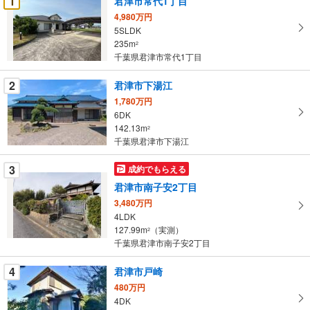
1
君津市常代1丁目
け
4,980万円
取
5SLDK
る
235m
2
・
千葉県君津市常代1丁目
条
2
君津市下湯江
件
を
1,780万円
6DK
マ
142.13m
2
イ
千葉県君津市下湯江
ペ
ー
3
成約でもらえる
ジ
君津市南子安2丁目
に
3,480万円
保
4LDK
存
127.99m
（実測）
2
す
千葉県君津市南子安2丁目
る
4
君津市戸崎
480万円
4DK