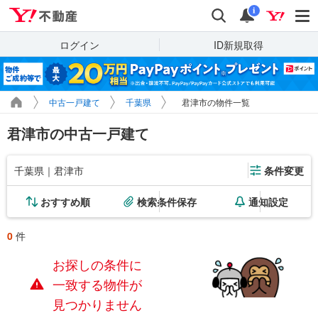
Yahoo!不動産
検索
通知
i
ログイン
ID新規取得
中古一戸建て
千葉県
君津市の物件一覧
君津市の中古一戸建て
千葉県｜君津市
条件変更
おすすめ順
検索条件保存
通知設定
0
件
お探しの条件に
一致する物件が
見つかりません