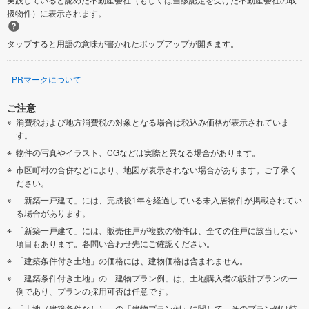
扱物件）に表示されます。
タップすると用語の意味が書かれたポップアップが開きます。
PRマークについて
ご注意
消費税および地方消費税の対象となる場合は税込み価格が表示されていま
す。
物件の写真やイラスト、CGなどは実際と異なる場合があります。
市区町村の合併などにより、地図が表示されない場合があります。ご了承く
ださい。
「新築一戸建て」には、完成後1年を経過している未入居物件が掲載されてい
る場合があります。
「新築一戸建て」には、販売住戸が複数の物件は、全ての住戸に該当しない
項目もあります。各問い合わせ先にご確認ください。
「建築条件付き土地」の価格には、建物価格は含まれません。
「建築条件付き土地」の「建物プラン例」は、土地購入者の設計プランの一
例であり、プランの採用可否は任意です。
「土地（建築条件なし）」の「建物プラン例」に関して、そのプラン例は特