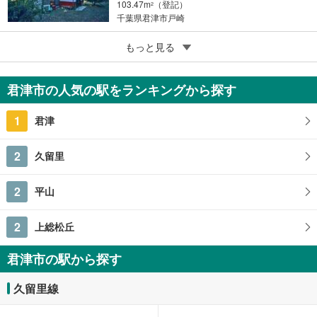
103.47m
（登記）
2
千葉県君津市戸崎
5
もっと見る
成約でもらえる
君津市久保2丁目
1億3,500万円
君津市の人気の駅をランキングから探す
7SLDK
257.12m
（実測）
2
1
君津
千葉県君津市久保2丁目
2
久留里
2
平山
2
上総松丘
君津市の駅から探す
久留里線