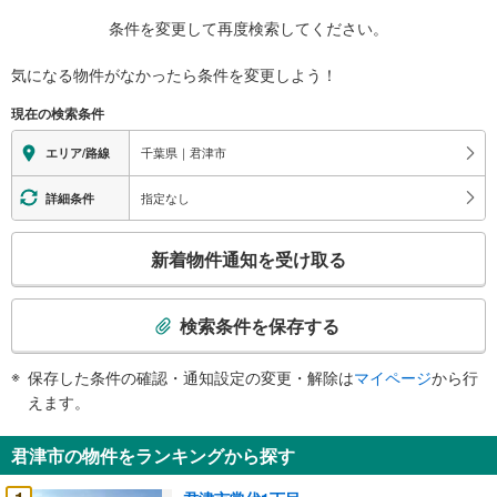
条件を変更して再度検索してください。
気になる物件がなかったら
条件を変更しよう！
現在の検索条件
千葉県｜君津市
エリア/路線
指定なし
詳細条件
こ
新着物件通知を受け取る
の
検
索
検索条件を保存する
条
件
保存した条件の確認・通知設定の変更・解除は
マイページ
から行
で
えます。
通
知
君津市の物件をランキングから探す
を
受