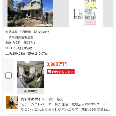
総武本線 「四街道」駅 徒歩9分
千葉県四街道市鹿渡
2001年7月（築26年）
3SLDK / 地上3階建
土地
290.08m
/
建物
210.07m
2
2
3,980万円
成約でもらえる
画像
33
枚
おすすめポイント
原口 裕史
＼ホームエレベーター付き住宅！敷地広々約87坪/スーパー
やコンビニも近く暮らしやすいエリア！駅徒歩9分で通勤・
通学にも便利なロケーションです！〈お問合せ方法〉・イ