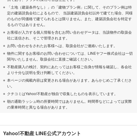
「土地（建築条件なし）」の「建物プラン例」に関して、そのプラン例は特
定の建築請負会社によるもので、 当該建築請負会社以外で建てた場合、同様
のものが同価格で建てられるとは限りません。また、建築請負会社を特定す
るものではありません。
お客様が入力する個人情報を含むお問い合わせデータは、当該物件の取扱会
社に送信され、そこで管理されます。
お問い合わせをされたお客様へは、取扱会社がご連絡いたします。
物件に関するお客様のお問い合わせについては、LINEヤフー株式会社は一切
関与いたしません。取扱会社に直接ご確認ください。
不動産購入の検討、契約にあたってはお客様ご自身が情報を確認し、各会社
より十分な説明を受け判断してください。
本ページの掲載内容は変更される場合があります。あらかじめご了承くださ
い。
クチコミはYahoo!不動産が独自で収集したものを表示しています。
朝の通勤ラッシュ時の所要時間ではありません。時間帯などによっては実際
の乗車時間と異なる場合があります。
Yahoo!不動産 LINE公式アカウント