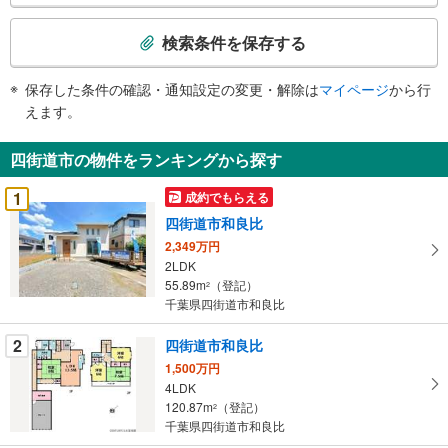
検
索
検索条件を保存する
条
件
保存した条件の確認・通知設定の変更・解除は
マイページ
から行
で
えます。
通
知
四街道市の物件をランキングから探す
を
受
1
成約でもらえる
け
四街道市和良比
取
2,349万円
る
2LDK
・
55.89m
（登記）
2
条
千葉県四街道市和良比
件
を
2
四街道市和良比
マ
1,500万円
イ
4LDK
120.87m
（登記）
ペ
2
千葉県四街道市和良比
ー