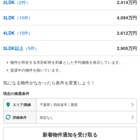
2LDK
（
2
件）
2,414万円
3LDK
（
10
件）
4,094万円
4LDK
（
15
件）
2,612万円
5LDK以上
（
5
件）
2,905万円
物件が所在する市区町村を対象とした平均価格を表示しています。
賃貸中の物件を除いています。
気になる物件がなかったら
条件を変更しよう！
現在の検索条件
千葉県｜四街道市｜鹿渡
エリア/路線
指定なし
詳細条件
こ
新着物件通知を受け取る
の