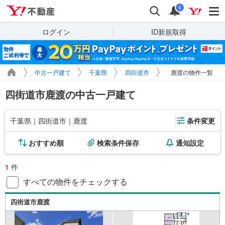
Yahoo!不動産
検索
通知
i
ログイン
ID新規取得
中古一戸建て
千葉県
四街道市
鹿渡の物件一覧
四街道市鹿渡の中古一戸建て
千葉県｜四街道市｜鹿渡
条件変更
おすすめ順
検索条件保存
通知設定
1
件
すべての物件をチェックする
四街道市鹿渡