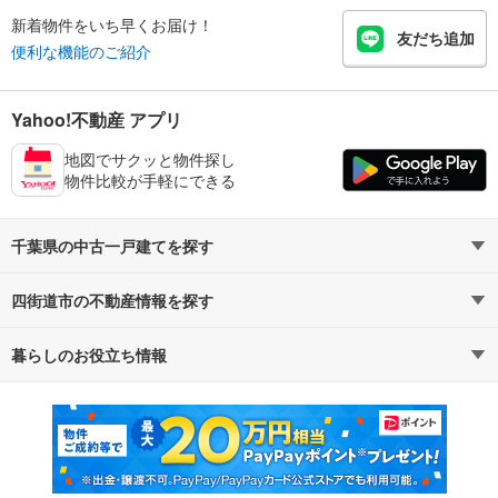
新着物件をいち早くお届け！
友だち追加
便利な機能のご紹介
Yahoo!不動産 アプリ
地図でサクッと物件探し
物件比較が手軽にできる
千葉県の中古一戸建てを探す
四街道市の不動産情報を探す
路線・駅から探す
地域から探す
暮らしのお役立ち情報
不動産・住宅
賃貸住宅
通勤・通学時間から探す
地図から探す
マンションカタログ
教えて！住まいの先生
新築マンション
中古マンション
新築一戸建て
中古一戸建て