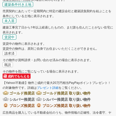
建築条件付き土地
売買契約にあたって一定期間内に特定の建設会社と建築請負契約を結ぶことを
条件にしている土地に表示されます。
未入居
建築工事完了日から1年以上経過したものの、まだ誰も住んだことがない住宅に
表示されます。
賃貸中
賃貸中の物件に表示されます。
賃貸中の物件は、原則ご自身でお住まいいただくことができません。
請求済
その物件が資料請求・お問い合わせ済みの場合に表示されます。
既読
その物件を既にご覧になっている場合に表示されます。
成約でもらえる
【Yahoo!不動産】物件ご成約で最大20万円相当PayPayポイントプレゼント！
の対象物件です。詳細は
プレゼント詳細
をご覧ください。
ゴールド推奨店
ゴールド推奨店 取り扱い物件
シルバー推奨店
シルバー推奨店 取り扱い物件
ブロンズ推奨店
ブロンズ推奨店 取り扱い物件
広告商品を購入している不動産会社のうち、物件情報の正確性、法令遵守、ヤ