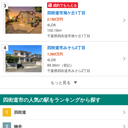
ジ
3
成約でもらえる
に
四街道市旭ケ丘1丁目
保
2,180万円
存
4LDK
す
100.19m
2
る
千葉県四街道市旭ケ丘1丁目
4
四街道市みそら2丁目
1,380万円
4LDK
99.36m
（登記）
2
千葉県四街道市みそら2丁目
5
四街道市和良比
もっと見る
1,680万円
2K
四街道市の人気の駅をランキングから探す
33.05m
（登記）
2
千葉県四街道市和良比
1
四街道
2
物井