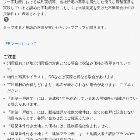
フー不動産における成約実績等、当社所定の基準を満たした優良な店舗運営を
実践していると認めた不動産会社（もしくは当該認定を受けた不動産会社の取
扱物件）に表示されます。
タップすると用語の意味が書かれたポップアップが開きます。
PRマークについて
ご注意
消費税および地方消費税の対象となる場合は税込み価格が表示されていま
す。
物件の写真やイラスト、CGなどは実際と異なる場合があります。
市区町村の合併などにより、地図が表示されない場合があります。ご了承く
ださい。
「新築一戸建て」には、完成後1年を経過している未入居物件が掲載されてい
る場合があります。
「新築一戸建て」には、販売住戸が複数の物件は、全ての住戸に該当しない
項目もあります。各問い合わせ先にご確認ください。
「建築条件付き土地」の価格には、建物価格は含まれません。
「建築条件付き土地」の「建物プラン例」は、土地購入者の設計プランの一
例であり、プランの採用可否は任意です。