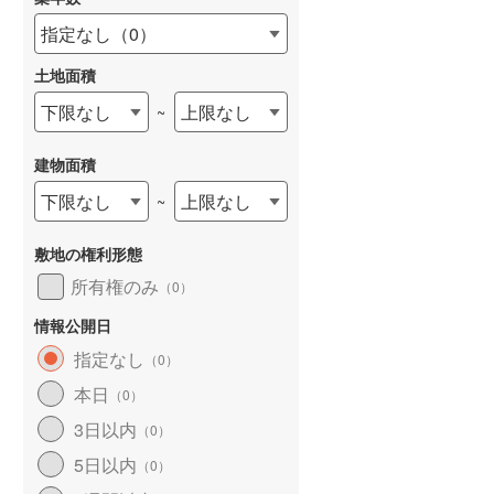
指定なし
（
0
）
土地面積
下限なし
上限なし
~
建物面積
下限なし
上限なし
~
敷地の権利形態
所有権のみ
（
0
）
情報公開日
指定なし
（
0
）
本日
（
0
）
3日以内
（
0
）
5日以内
（
0
）