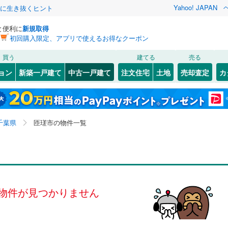
Yahoo! JAPAN
クに生き抜くヒント
と便利に
新規取得
初回購入限定、アプリで使えるお得なクーポン
検索条件を保存しました
買う
建てる
売る
総武本線
(
0
)
リノベーション
ョン
新築一戸建て
中古一戸建て
注文住宅
土地
売却査定
カ
この検索条件の新着物件通知は、
マイページ
から設定できます。
京葉線
(
0
)
ション・リフォーム
築古・築30年以上
（
0
）
0
)
花見川区
内山
(
1
)
(
42
)
岩手
宮城
秋田
山形
久留里線
(
0
)
8
)
緑区
上谷中
(
45
(
2
)
)
千葉県、匝瑳市
神奈川
埼玉
千葉
茨城
0
)
常磐線（各駅停車）
(
0
)
千葉県
匝瑳市の物件一覧
野手
(
2
)
)
市川市
(
97
)
0
）
山桑
オール電化
(
1
)
（
0
）
長野
富山
石川
福井
ロ東西線
(
0
)
都営新宿線
(
0
)
8
)
木更津市
(
89
)
検索条件を保存する
台以上
（
0
）
ビルトインガレージ
（
0
）
閉じる
閉じる
お気に入りリストを見る
お気に入りリストを見る
閉じる
閉じる
9
)
茂原市
(
64
)
岐阜
静岡
三重
道
(
0
)
銚子電気鉄道
(
0
)
タ付インターホン
防犯カメラ
（
0
）
マイページ
物件が見つかりません
3
)
東金市
(
48
)
モノレール
(
0
)
流鉄流山線
(
0
)
兵庫
京都
滋賀
奈良
(
22
)
柏市
(
154
)
高速鉄道アクセス線
(
0
)
京成本線
(
0
)
全体