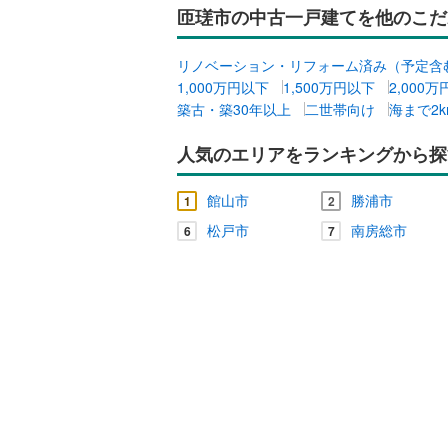
匝瑳市の中古一戸建てを他のこだ
夷隅郡御
キッチン
リノベーション・リフォーム済み（予定含
独立型キ
1,000万円以下
1,500万円以下
2,000
築古・築30年以上
二世帯向け
海まで2
販売、価格、
人気のエリアをランキングから探
即入居可
館山市
勝浦市
1
2
浴室
松戸市
南房総市
6
7
浴室乾燥
収納
ウォーク
（
0
）
バルコニー、