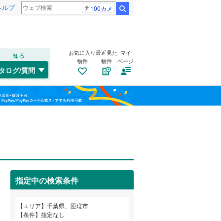
ヘルプ
100カメ
検索
お気に入り
最近見た
マイ
知る
物件
物件
ページ
外房線
(
0
)
タログ/質問
成田線
(
0
)
稲毛区
蕪里
(
1
(
)
30
)
福島
東金線
(
0
)
美浜区
高
(
1
)
(
6
)
栃木
群馬
山梨
総武線
(
0
)
東谷
(
1
)
船橋市
(
177
)
吉田
トイレ２か所
(
1
)
（
0
）
松戸市
(
130
)
太陽光発電システム
（
0
）
成田市
(
19
)
小湊鐵道
(
0
)
指定中の検索条件
旭市
(
4
)
つくばエクスプレス
(
0
)
和歌山
エリア
千葉県、匝瑳市
勝浦市
(
10
)
京成千葉線
(
0
)
条件
指定なし