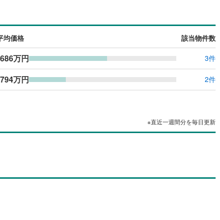
島根
岡山
広島
山口
14
)
流山市
(
47
)
線
(
0
)
京成松戸線
(
0
)
（
0
）
バリアフリー住宅
（
0
）
カリが丘線
(
30
)
(
0
)
鴨川市
芝山鉄道
(
4
(
)
0
)
香川
愛媛
高知
け
（
0
）
平屋・1階建て
（
0
）
保存した条件を見る
平均価格
該当物件数
鉄道
(
0
)
ディズニーリゾートライン
(
0
)
9
)
富津市
(
20
)
ルーム（納戸）
（
0
）
佐賀
長崎
熊本
大分
,686万円
3件
(
33
)
袖ケ浦市
(
22
)
794万円
0
)
白井市
(
23
)
2件
駅が始発駅
（
0
）
海まで2km以内
（
0
）
(
24
)
匝瑳市
(
15
)
この条件で検索する
この条件で検索する
この条件で検索する
この条件で検索する
この条件で検索する
この条件で検索する
市区町村以下を選択
市区町村を選択す
駅を選択する
7
)
いすみ市
(
29
)
建ち方、日当たり
※直近一週間分を毎日更新
々井町
(
5
)
印旛郡栄町
(
9
)
以上
（
0
）
角地
（
0
）
古町
(
0
)
香取郡東庄町
(
1
)
0
）
山町
(
1
)
山武郡横芝光町
(
1
)
沢町
(
2
)
長生郡長生村
(
12
)
ダイニング15畳以上
柄町
(
1
)
長生郡長南町
(
0
)