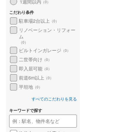
1週間以内
（
0
）
こだわり条件
駐車場2台以上
（
0
）
リノベーション・リフォー
ム
（
0
）
ビルトインガレージ
（
0
）
二世帯向け
（
0
）
即入居可能
（
0
）
前道6m以上
（
0
）
平坦地
（
0
）
すべてのこだわりを見る
キーワードで探す