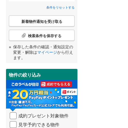
八千代市
(
63
)
北総鉄道北総線
(
0
)
条件をリセットする
間取り変更可能
（
0
）
鎌ケ谷市
東武野田線
(
(
62
0
)
)
こ
3階建て以上
（
0
）
新着物件通知を受け取る
の
浦安市
(
17
)
検
宮崎
鹿児島
沖縄
索
八街市
(
37
)
検索条件を保存する
条
件
富里市
(
15
)
保存した条件の確認・通知設定の
で
変更・解除は
マイページ
から行え
通
小学校まで1km以内
（
0
）
香取市
(
2
)
ます。
する
る
知
条件をリセットする
条件をリセットする
条件をリセットする
条件をリセットする
条件をリセットする
条件をリセットする
を
大網白里市
(
56
)
受
物件の絞り込み
け
香取郡神崎町
(
0
)
南道路
（
0
）
取
る
山武郡九十九里町
(
14
)
・
条
長生郡一宮町
(
4
)
件
を
長生郡白子町
(
10
)
成約プレゼント対象物件
マ
イ
夷隅郡大多喜町
(
4
)
見学予約できる物件
ペ