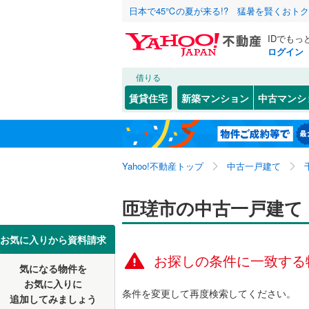
日本で45℃の夏が来る!? 猛暑を賢くおト
IDでもっ
ログイン
借りる
北海道
JR
北海道
常磐線
(
0
)
こだわり条件
リフォーム、
賃貸住宅
新築マンション
中古マンシ
内房線
(
0
)
リノベー
千葉市
中央区
今泉
(
1
(
)
4
東北
青森
（
0
）
鹿島線
(
0
)
若葉区
木積
(
1
(
)
7
関東
東京
武蔵野線
(
Yahoo!不動産トップ
中古一戸建て
設備
新堀
(
2
)
千葉県のそのほ
銚子市
(
3
堀川
床暖房
(
1
（
)
信越・北陸
かの地域
新潟
地下鉄
匝瑳市の中古一戸建て
東京メト
館山市
(
2
駐車場2
野田市
(
4
東海
愛知
私鉄・その他
いすみ鉄
お気に入りから資料請求
ＴＶモニ
お探しの条件に一致する
佐倉市
(
8
千葉都市
気になる物件を
（
0
）
近畿
大阪
お気に入りに
習志野市
京成成田
条件を変更して再度検索してください。
追加してみましょう
間取り、居室