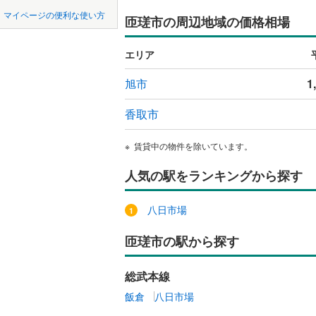
中国
鳥取
市原市
(
1
京成千原
マイページの便利な使い方
匝瑳市の周辺地域の価格相場
吹き抜け
我孫子市
山万ユー
四国
徳島
二世帯向
エリア
東葉高速
君津市
(
2
サービス
九州・沖縄
福岡
旭市
1
四街道市
立地
香取市
印西市
(
4
最寄りの
南房総市
0
0
0
0
0
0
賃貸中の物件を除いています。
該当物件
該当物件
該当物件
該当物件
該当物件
該当物件
件
件
件
件
件
件
山武市
(
3
人気の駅をランキングから探す
配置、向き、
印旛郡酒
前道6m
八日市場
香取郡多
平坦地
（
匝瑳市の駅から探す
山武郡芝
LD
長生郡睦
総武本線
リビング
飯倉
八日市場
長生郡長
（
0
）