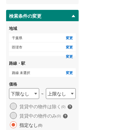
ー
ジ
に
検索条件の変更
保
存
地域
す
る
千葉県
変更
匝瑳市
変更
変更
路線・駅
路線 未選択
変更
価格
下限なし
上限なし
~
賃貸中の物件は除く
(
0
)
賃貸中の物件のみ
(
0
)
指定なし
(
0
)