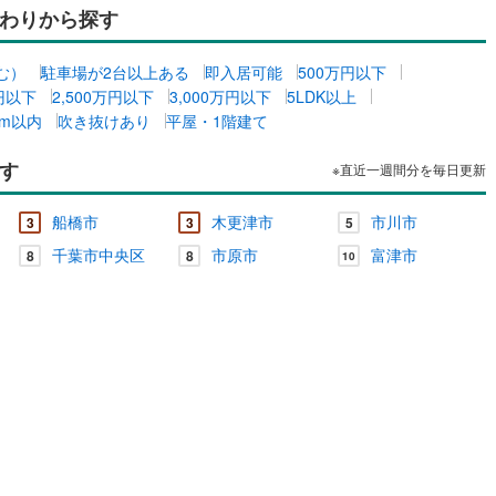
わりから探す
宿町
(
5
)
安房郡鋸南町
(
2
)
む）
駐車場が2台以上ある
即入居可能
500万円以下
ッチン
（
0
）
対面キッチン
（
0
）
万円以下
2,500万円以下
3,000万円以下
5LDK以上
km以内
吹き抜けあり
平屋・1階建て
契約、入居関連など
す
※直近一週間分を毎日更新
能
（
0
）
船橋市
木更津市
市川市
3
3
5
千葉市中央区
市原市
富津市
8
8
10
機あり
（
0
）
インクローゼット
床下収納
（
0
）
庭