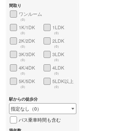
間取り
ワンルーム
（
0
）
1K/1DK
1LDK
長期優良住宅
（
0
）
（
0
）
（
0
）
2K/2DK
2LDK
（
0
）
（
0
）
3K/3DK
3LDK
（
0
）
（
0
）
4K/4DK
4LDK
（
0
）
（
0
）
5K/5DK
5LDK以上
詳しく見る
（
0
）
（
0
）
駅からの徒歩分
指定なし
（
0
）
バス乗車時間も含む
築年数