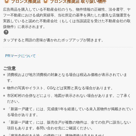
ブロンズ推奨店
ブロンズ推奨店 取り扱い物件
広告商品を購入している不動産会社のうち、物件情報の正確性、法令遵守、ヤ
フー不動産における成約実績等、当社所定の基準を満たした優良な店舗運営を
実践していると認めた不動産会社（もしくは当該認定を受けた不動産会社の取
扱物件）に表示されます。
タップすると用語の意味が書かれたポップアップが開きます。
PRマークについて
ご注意
消費税および地方消費税の対象となる場合は税込み価格が表示されていま
す。
物件の写真やイラスト、CGなどは実際と異なる場合があります。
市区町村の合併などにより、地図が表示されない場合があります。ご了承く
ださい。
「新築一戸建て」には、完成後1年を経過している未入居物件が掲載されてい
る場合があります。
「新築一戸建て」には、販売住戸が複数の物件は、全ての住戸に該当しない
項目もあります。各問い合わせ先にご確認ください。
「建築条件付き土地」の価格には、建物価格は含まれません。