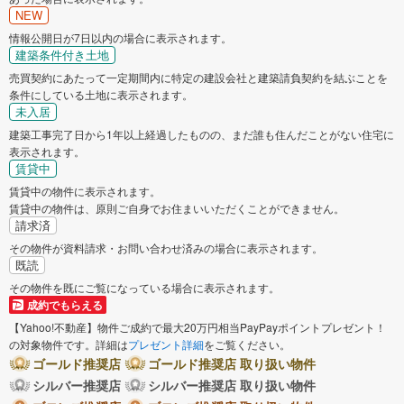
NEW
情報公開日が7日以内の場合に表示されます。
建築条件付き土地
売買契約にあたって一定期間内に特定の建設会社と建築請負契約を結ぶことを
条件にしている土地に表示されます。
未入居
建築工事完了日から1年以上経過したものの、まだ誰も住んだことがない住宅に
表示されます。
賃貸中
賃貸中の物件に表示されます。
賃貸中の物件は、原則ご自身でお住まいいただくことができません。
請求済
その物件が資料請求・お問い合わせ済みの場合に表示されます。
既読
その物件を既にご覧になっている場合に表示されます。
成約でもらえる
【Yahoo!不動産】物件ご成約で最大20万円相当PayPayポイントプレゼント！
の対象物件です。詳細は
プレゼント詳細
をご覧ください。
ゴールド推奨店
ゴールド推奨店 取り扱い物件
シルバー推奨店
シルバー推奨店 取り扱い物件