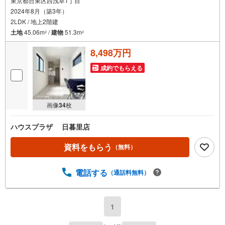
東京都台東区西浅草1丁目
2024年8月（築3年）
2LDK / 地上2階建
土地
45.06m
/
建物
51.3m
2
2
8,498万円
成約でもらえる
画像
34
枚
ハウスプラザ 日暮里店
資料をもらう
（無料）
電話する
（通話料無料）
1