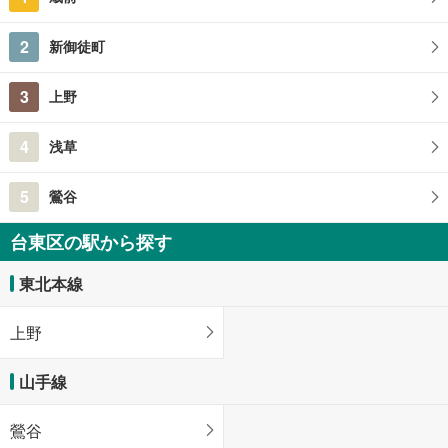
2
新御徒町
3
上野
4
浅草
5
鶯谷
台東区の駅から探す
東北本線
上野
山手線
鶯谷