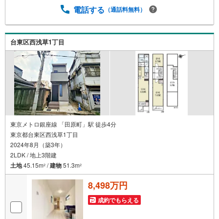
アで、“駅徒歩2分の戸建ライフ”を手に入れるチャンスで
電話する
（通話料無料）
す。資産性と利便性を兼ね備えた一邸です。
台東区西浅草1丁目
東京メトロ銀座線 「田原町」駅 徒歩4分
東京都台東区西浅草1丁目
2024年8月（築3年）
2LDK / 地上3階建
土地
45.15m
/
建物
51.3m
2
2
8,498万円
成約でもらえる