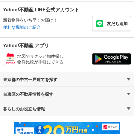
Yahoo!不動産 LINE公式アカウント
新着物件をいち早くお届け！
友だち追加
便利な機能のご紹介
Yahoo!不動産 アプリ
地図でサクッと物件探し
物件比較が手軽にできる
東京都の中古一戸建てを探す
台東区の不動産情報を探す
路線・駅から探す
地域から探す
暮らしのお役立ち情報
不動産・住宅
賃貸住宅
通勤・通学時間から探す
地図から探す
マンションカタログ
教えて！住まいの先生
新築マンション
中古マンション