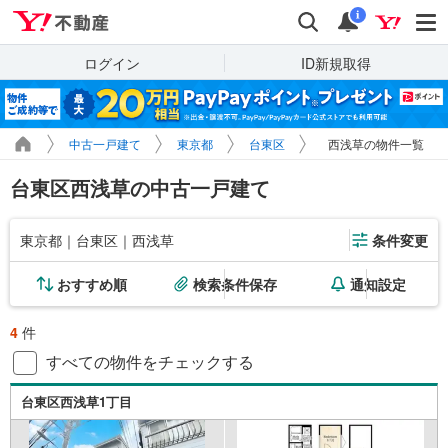
Yahoo!不動産
検索
通知
i
ログイン
ID新規取得
中古一戸建て
東京都
台東区
西浅草の物件一覧
台東区西浅草の中古一戸建て
東京都｜台東区｜西浅草
条件変更
おすすめ順
検索条件保存
通知設定
4
件
すべての物件をチェックする
台東区西浅草1丁目