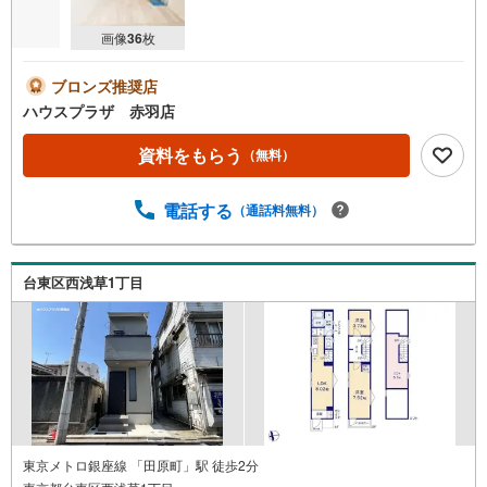
画像
36
枚
ブロンズ推奨店
ハウスプラザ 赤羽店
資料をもらう
（無料）
電話する
（通話料無料）
台東区西浅草1丁目
東京メトロ銀座線 「田原町」駅 徒歩2分