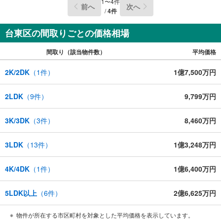
1
〜
4
件
前へ
次へ
/
4
件
台東区の間取りごとの価格相場
間取り（該当物件数）
平均価格
2K/2DK
（
1
件）
1億7,500万円
2LDK
（
9
件）
9,799万円
3K/3DK
（
3
件）
8,460万円
3LDK
（
13
件）
1億3,248万円
4K/4DK
（
1
件）
1億6,400万円
5LDK以上
（
6
件）
2億6,625万円
物件が所在する市区町村を対象とした平均価格を表示しています。