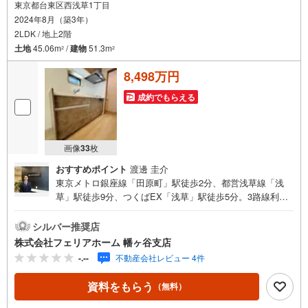
東京都台東区西浅草1丁目
2024年8月（築3年）
2LDK / 地上2階
土地
45.06m
/
建物
51.3m
2
2
8,498万円
成約でもらえる
画像
33
枚
おすすめポイント
渡邊 圭介
東京メトロ銀座線「田原町」駅徒歩2分、都営浅草線「浅
草」駅徒歩9分、つくばEX「浅草」駅徒歩5分。3路線利用
可能な西浅草1丁目の希少立地に誕生した2024年築戸建で
す。前面道路約6.0mの整形地に建つ洗練された都市型住
シルバー推奨店
宅。リビングは天井高約3.7mの開放的な空間設計で、都心
株式会社フェリアホーム 幡ヶ谷支店
にいながら伸びやかな暮らしを実現します。土地面積約45
-.--
不動産会社レビュー 4件
平米、建物面積約51平米のコンパクトながら機能的な2階
建。上下水道・都市ガス完備、新築かし保険加入済で安
資料をもらう
（無料）
心。松葉小学校徒歩圏、コンビニ徒歩2分、商業施設も充
実。近代的な東京と古き良き下町文化が融合する浅草エリ