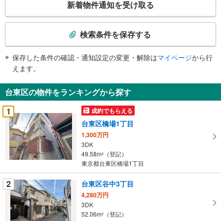
新着物件通知を受け取る
の
検
索
検索条件を保存する
条
件
保存した条件の確認・通知設定の変更・解除は
マイページ
から行
で
えます。
通
知
台東区の物件をランキングから探す
を
受
1
成約でもらえる
け
台東区橋場1丁目
取
1,300万円
る
3DK
・
49.58m
（登記）
2
条
東京都台東区橋場1丁目
件
を
2
台東区谷中3丁目
マ
4,280万円
イ
3DK
52.06m
（登記）
ペ
2