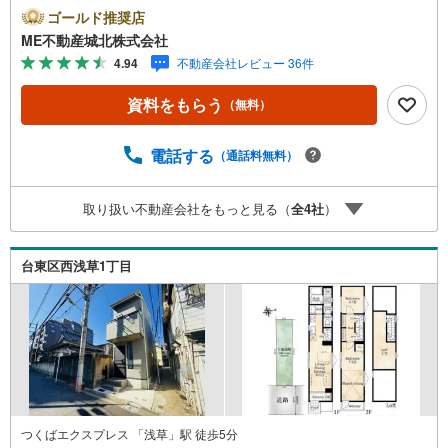
多数ございます！（1）勤続年数1ヶ月（2）自己資金0円
ゴールド推奨店
（3）産休/育休/契約社員/派遣社員/アルバイト/パート/独
ME不動産城北株式会社
身/自営業/経営者（4）延滞、滞納、個信アウト対応可
4.94
不動産会社レビュー 36件
（5）収入合算や親子ローン（6）金融機関の借入まとめ
等、家具、家電、引越し費用等おまとめローン（7）永住権
資料をもらう
（無料）
無、持病あり、持ち家残債有でも相談可能●3つの安心サポ
ート●1.営業車にて安全にご案内。お住まい探しに集中して
頂けます。2.FPソフトを使用しマイホーム購入の資金計
電話する
（通話料無料）
画・購入から老後までの人生設計を実施することで暮らし
に安心を提案します。3.どんなに信用のある建築会社でも
取り扱い不動産会社をもっと見る（
全
4
社
）
ご自分の目で確認することは重要ですよね。弊社は特殊機
材を使用してインスペクションを実施します。
台東区西浅草1丁目
つくばエクスプレス 「浅草」駅 徒歩5分