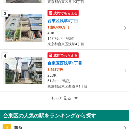
東京都台東区谷中3丁目
ー
ジ
3
成約でもらえる
に
台東区浅草4丁目
保
1億6,400万円
存
4DK
す
147.75m
（登記）
2
る
東京都台東区浅草4丁目
4
成約でもらえる
台東区西浅草1丁目
8,498万円
2LDK
51.3m
（登記）
2
東京都台東区西浅草1丁目
4
台東区谷中3丁目
もっと見る
9,990万円
3SLDK（S＝サービスルーム（納戸））
台東区の人気の駅をランキングから探す
115.54m
（実測）
2
東京都台東区谷中3丁目
1
蔵前