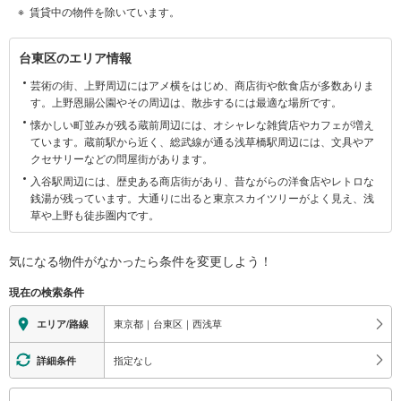
賃貸中の物件を除いています。
台
台東区のエリア情報
東
芸術の街、上野周辺にはアメ横をはじめ、商店街や飲食店が多数ありま
区
す。上野恩賜公園やその周辺は、散歩するには最適な場所です。
に
懐かしい町並みが残る蔵前周辺には、オシャレな雑貨店やカフェが増え
関
ています。蔵前駅から近く、総武線が通る浅草橋駅周辺には、文具やア
す
クセサリーなどの問屋街があります。
る
入谷駅周辺には、歴史ある商店街があり、昔ながらの洋食店やレトロな
情
銭湯が残っています。大通りに出ると東京スカイツリーがよく見え、浅
報
草や上野も徒歩圏内です。
気になる物件がなかったら
条件を変更しよう！
現在の検索条件
東京都｜台東区｜西浅草
エリア/路線
指定なし
詳細条件
こ