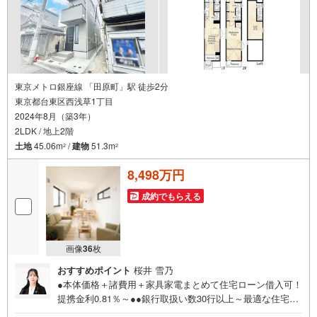
東京メトロ銀座線 「田原町」駅 徒歩2分
東京都台東区西浅草1丁目
2024年8月（築3年）
2LDK / 地上2階
土地
45.06m
/
建物
51.3m
2
2
8,498万円
成約でもらえる
画像
36
枚
おすすめポイント
桜井 雪乃
●本体価格＋諸費用＋家具家電まとめて住宅ローン借入可！
提携金利0.81％～●●銀行取扱い数30行以上～最適な住宅ロ
ーンをご提案します～●以下の条件でも審査を通した実績が