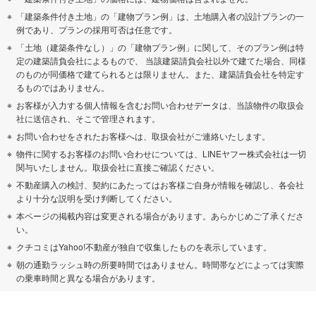
「建築条件付き土地」の「建物プラン例」は、土地購入者の設計プランの一
例であり、プランの採用可否は任意です。
「土地（建築条件なし）」の「建物プラン例」に関して、そのプラン例は特
定の建築請負会社によるもので、 当該建築請負会社以外で建てた場合、同様
のものが同価格で建てられるとは限りません。また、建築請負会社を特定す
るものではありません。
お客様が入力する個人情報を含むお問い合わせデータは、当該物件の取扱会
社に送信され、そこで管理されます。
お問い合わせをされたお客様へは、取扱会社がご連絡いたします。
物件に関するお客様のお問い合わせについては、LINEヤフー株式会社は一切
関与いたしません。取扱会社に直接ご確認ください。
不動産購入の検討、契約にあたってはお客様ご自身が情報を確認し、各会社
より十分な説明を受け判断してください。
本ページの掲載内容は変更される場合があります。あらかじめご了承くださ
い。
クチコミはYahoo!不動産が独自で収集したものを表示しています。
朝の通勤ラッシュ時の所要時間ではありません。時間帯などによっては実際
の乗車時間と異なる場合があります。