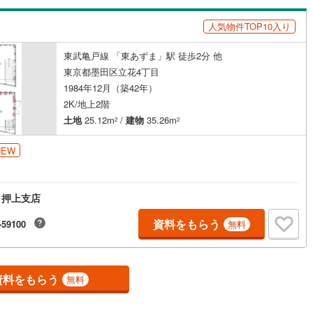
会える物件が多数ございます。ぜひお気軽にご連絡・ご相談ください！※限
件:当社のみ、もしくは当社を含めた数社でのみご紹介可能なオープンハウ
人気物件TOP10入り
ディベロップメントの物件
東武亀戸線 「東あずま」駅 徒歩2分 他
東京都墨田区立花4丁目
1984年12月（築42年）
2K/地上2階
土地
25.12m
/
建物
35.26m
2
2
NEW
 押上支店
資料をもらう
-59100
無料
資料をもらう
無料