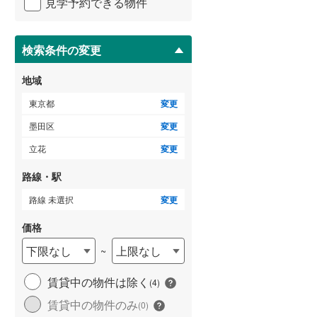
見学予約できる物件
ペ
御蔵島村
(
0
)
小田急小田原線
(
0
)
ー
ジ
小笠原村
(
0
)
東急多摩川線
(
0
)
に
検索条件の変更
保
東急池上線
(
0
)
存
地域
す
京急本線
(
0
)
る
東京都
変更
東京モノレール
(
0
)
墨田区
変更
立花
変更
東京臨海高速鉄道りんかい線
(
0
)
路線・駅
路線 未選択
変更
価格
下限なし
上限なし
~
賃貸中の物件は除く
(
4
)
賃貸中の物件のみ
(
0
)