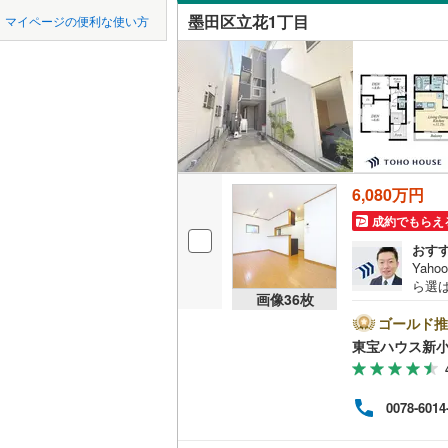
中国
鳥取
墨田区立花1丁目
マイページの便利な使い方
吹き抜け
東京23区以外
八王子市
地下鉄
東京メト
四国
徳島
二世帯向
三鷹市
(
2
東京メト
サービス
九州・沖縄
福岡
昭島市
(
3
東京メト
立地
小金井市
東京メト
6,080万円
最寄りの
東村山市
都営新宿
0
0
0
0
0
0
該当物件
該当物件
該当物件
該当物件
該当物件
該当物件
件
件
件
件
件
件
成約でもらえ
福生市
(
9
配置、向き、
おす
私鉄・その他
つくばエ
Yah
清瀬市
(
2
ら選
前道6m
京成金町
画像
36
枚
ートし
多摩市
(
1
スム
ゴールド推
平坦地
（
東武亀戸
くだ
東宝ハウス新小
あきる野
ロー
西武有楽
LD
利と
西多摩郡
用ソ
西武多摩
0078-6014
プロ
リビング
大島町
(
2
ません
西武山口
（
0
）
ーン対