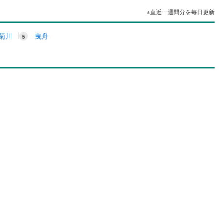
※直近一週間分を毎日更新
菊川
曳舟