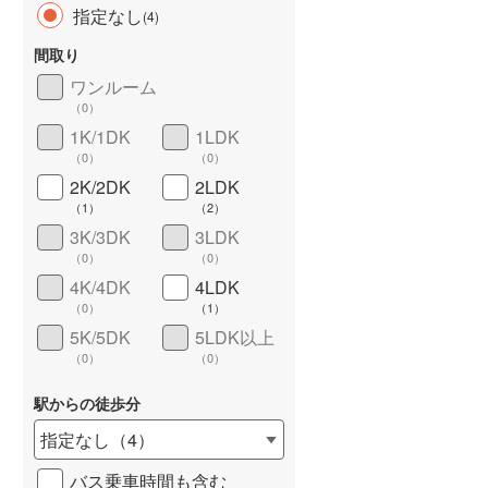
指定なし
(
4
)
間取り
ワンルーム
（
0
）
長期優良住宅
（
0
）
1K/1DK
1LDK
（
0
）
（
0
）
2K/2DK
2LDK
（
1
）
（
2
）
3K/3DK
3LDK
（
0
）
（
0
）
4K/4DK
4LDK
詳しく見る
（
0
）
（
1
）
5K/5DK
5LDK以上
（
0
）
（
0
）
駅からの徒歩分
指定なし
（
4
）
バス乗車時間も含む