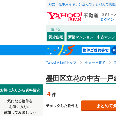
AIに「仕事用イヤホン選んで」と頼んで実
IDでもっ
ログイン
借りる
北海道
JR
北海道
東北本線
(
こだわり条件
リフォーム、
賃貸住宅
新築マンション
中古マンシ
湘南新宿
リノベー
東京23区
千代田区
石原
(
1
)
東北
青森
(
0
)
（
0
）
新宿区
京島
(
4
(
)
6
京葉線
(
0
)
関東
東京
Yahoo!不動産トップ
中古一戸建て
設備
豊島区
東駒形
(
(
8
1
南武線
(
0
)
台東区
本所
床暖房
(
2
(
（
)
3
信越・北陸
新潟
墨田区立花の中古一戸
横須賀線
(
荒川区
駐車場2
(
4
五日市線
(
東海
愛知
お気に入りから資料請求
4
件
江戸川区
ＴＶモニ
常磐線（
気になる物件を
（
2
）
近畿
大阪
練馬区
(
1
まとめて
チェックした物件を
東北新幹
お気に入りに
追加してみましょう
間取り、居室
大田区
(
6
秋田新幹