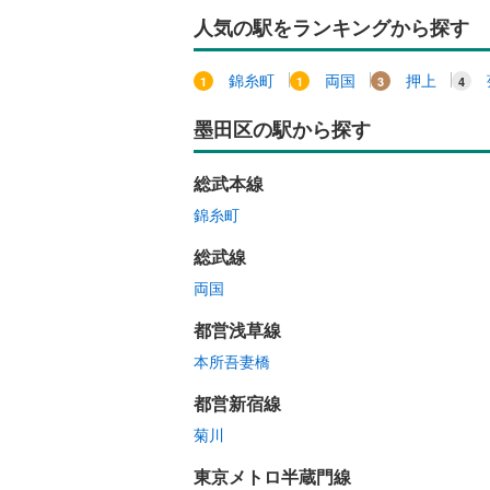
人気の駅をランキングから探す
錦糸町
両国
押上
墨田区の駅から探す
総武本線
錦糸町
総武線
両国
都営浅草線
本所吾妻橋
都営新宿線
菊川
東京メトロ半蔵門線