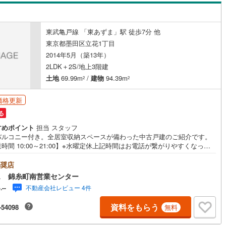
ッキあり
（
0
）
東武亀戸線 「東あずま」駅 徒歩7分 他
施工・品質・工法関連
東京都墨田区立花1丁目
2014年5月（築13年）
震、制震構造
住宅性能評価付き
（
0
）
2LDK＋2S/地上3階建
土地
69.99m
/
建物
94.39m
2
2
応
価格更新
ン内見(相談)可
（
3
）
IT重説可
（
2
）
る
すめポイント
担当 スタッフ
バルコニー付き。全居室収納スペースが備わった中古戸建のご紹介です。
ン対応とは？
時間 10:00～21:00】※水曜定休上記時間はお電話が繋がりやすくなって
ます。ぜひお気軽にご連絡ください！現地を見学される場合は「室内・現
見学する（無料）」ボタンよりご希望の日時をご記入いただけますとスム
奨店
にご案内が可能です。◎現地のご案内について・平日や夜遅い時間帯もご
ス 錦糸町南営業センター
が可能 ※定休日を除く・経験豊富なスタッフが物件詳細を丁寧にご説明い
不動産会社レビュー 4件
-.--
ます。・車でご自宅や最寄り駅等、ご指定の場所まで送迎します。・チャ
ドシートのご用意ございます。◎個別FP相談会 無料物件のご紹介だけで
資料をもらう
-54098
無料
住宅ローン・資金のご相談、まずは家探しについて話を聞きたいという方
歓迎です！年間8000棟以上の限定物件を発表しているオープンハウスだか