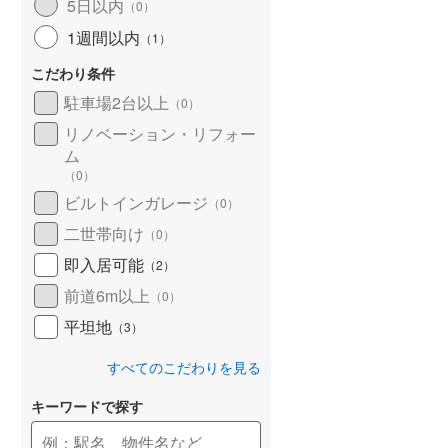
5日以内
（
0
）
1週間以内
（
1
）
こだわり条件
駐車場2台以上
（
0
）
リノベーション・リフォー
ム
（
0
）
ビルトインガレージ
（
0
）
二世帯向け
（
0
）
即入居可能
（
2
）
前道6m以上
（
0
）
平坦地
（
3
）
すべてのこだわりを見る
キーワードで探す