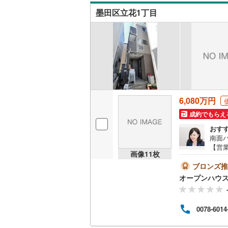
ウッドデ
墨田区立花1丁目
構造・規模・
耐震、免
（
0
）
オンライン対
6,080万円
オンライ
成約でもらえ
おす
南面
オンライ
【営業
画像
11
枚
おり
地を
ブロンズ推
ーズ
オープンハウ
案内
たし
イル
0078-6014
なく
も大