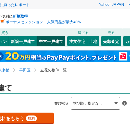
Yahoo! JAPAN
際に買ったレポート
と便利に
新規取得
ボーナスセレクション 人気商品が最大40％
検索条件を保存しました
買う
建てる
売る
0
)
常磐線
(
0
)
リノベーション
ョン
新築一戸建て
中古一戸建て
注文住宅
土地
売却査定
カ
この検索条件の新着物件通知は、
マイページ
から設定できます。
ライン（宇都宮～逗子）
湘南新宿ライン（前橋～小田原）
ション・リフォーム
築古・築30年以上
（
1
）
(
0
)
中央区
押上
(
1
(
)
6
)
岩手
宮城
秋田
山形
(
0
)
2
)
文京区
墨田
(
5
(
)
40
)
東海道本線
(
0
)
東京都、墨田区、立花
神奈川
埼玉
千葉
茨城
東京都
墨田区
立花の物件一覧
5
)
)
北区
東向島
(
46
(
1
)
)
武蔵野線
(
0
)
3
0
）
)
墨田区
向島
オール電化
(
1
(
)
31
)
（
0
）
長野
富山
石川
福井
建て
0
)
中央本線（JR東日本）
(
0
)
検索条件を保存する
台以上
3
)
（
0
）
足立区
ビルトインガレージ
(
175
)
（
0
）
0
)
八高線
(
0
)
閉じる
閉じる
お気に入りリストを見る
お気に入りリストを見る
閉じる
閉じる
岐阜
静岡
三重
並び替え
タ付インターホン
(
132
)
中野区
防犯カメラ
(
50
)
（
0
）
マイページ
各駅停車）
(
0
)
埼京線
(
0
)
兵庫
京都
滋賀
奈良
29
)
品川区
(
36
)
資料をもらう
無料
線
(
0
)
上越新幹線
(
0
)
全体
8
)
世田谷区
(
205
)
線
(
0
)
北陸新幹線
(
0
)