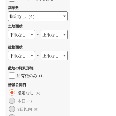
築年数
指定なし
（
4
）
土地面積
下限なし
上限なし
~
建物面積
下限なし
上限なし
~
敷地の権利形態
所有権のみ
（
4
）
情報公開日
指定なし
（
4
）
本日
（
0
）
3日以内
（
0
）