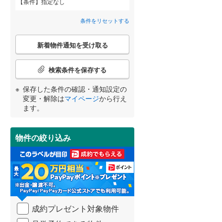
条件
指定なし
間取り変更可能
（
0
）
条件をリセットする
武蔵野市
(
11
)
東京メトロ丸ノ内方南支線
(
0
)
3階建て以上
（
3
）
こ
府中市
(
34
)
東京メトロ千代田線
(
0
)
新着物件通知を受け取る
の
宮崎
鹿児島
沖縄
検
町田市
(
169
)
東京メトロ南北線
(
0
)
索
検索条件を保存する
条
日野市
(
51
)
都営三田線
(
0
)
件
保存した条件の確認・通知設定の
で
小学校まで1km以内
（
3
）
変更・解除は
マイページ
から行え
国立市
(
10
)
通
する
る
条件をリセットする
条件をリセットする
条件をリセットする
条件をリセットする
条件をリセットする
条件をリセットする
ます。
知
東大和市
(
24
)
を
京成押上線
(
0
)
受
武蔵村山市
(
32
)
物件の絞り込み
南道路
（
0
）
け
東武伊勢崎線
(
0
)
取
羽村市
(
25
)
る
西武池袋線
(
0
)
・
西多摩郡瑞穂町
(
14
)
条
西武国分寺線
(
0
)
件
西多摩郡奥多摩町
(
1
)
西武拝島線
(
0
)
を
成約プレゼント対象物件
マ
新島村
(
0
)
京王高尾線
(
0
)
イ