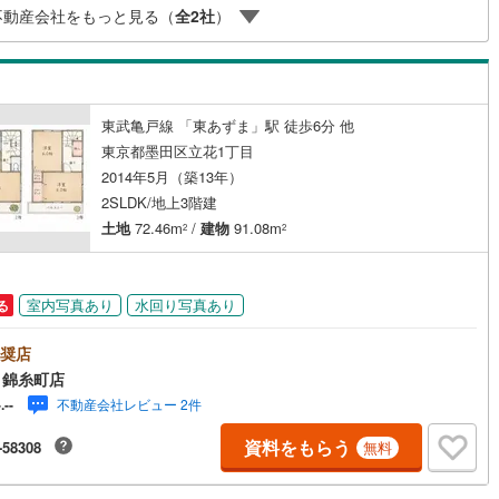
不動産会社をもっと見る（
全
2
社
）
(
0
)
三宅島三宅村
(
0
)
※必ずYahoo！ JAPAN IDでログインの上お問い合わせください。
原線
(
0
)
京王井の頭線
(
0
)
丈町
(
0
)
青ヶ島村
(
0
)
摩線
(
0
)
東急東横線
(
0
)
ッチン
（
0
）
対面キッチン
（
3
）
町線
(
0
)
東急田園都市線
(
0
)
東武亀戸線 「東あずま」駅 徒歩6分 他
契約、入居関連など
東京都墨田区立花1丁目
谷線
(
0
)
東急目黒線
(
0
)
2014年5月（築13年）
能
（
2
）
線
(
0
)
都電荒川線
(
0
)
2SLDK/地上3階建
土地
72.46m
/
建物
91.08m
2
2
め
(
0
)
都営日暮里・舎人ライナー
(
0
)
レール
(
0
)
埼玉高速鉄道
(
0
)
機あり
（
2
）
室内写真あり
水回り写真あり
る
奨店
 錦糸町店
インクローゼット
床下収納
（
1
）
不動産会社レビュー 2件
-.--
資料をもらう
-58308
無料
庭