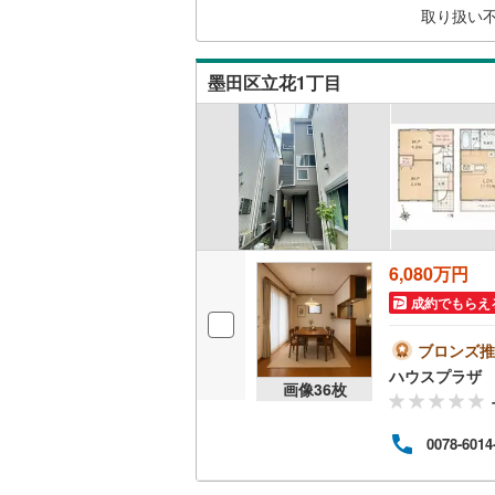
取り扱い
神津島村
です！
京王相模
キッチン
八丈島八
小田急多
墨田区立花1丁目
独立型キ
東急大井
販売、価格、
東急世田
即入居可
京急空港
ゆりかも
浴室
6,080万円
多摩モノ
浴室乾燥
成約でもらえ
収納
ブロンズ推
ハウスプラザ
画像
36
枚
ウォーク
（
3
）
0078-6014
バルコニー、