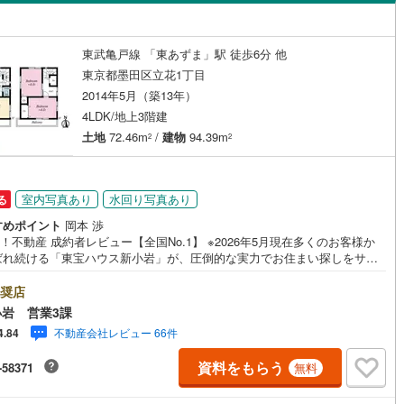
島根
岡山
広島
山口
（
0
）
バリアフリー住宅
（
0
）
(
241
)
立川市
(
29
)
ロ銀座線
(
0
)
東京メトロ丸ノ内線
(
0
)
香川
愛媛
高知
東武亀戸線 「東あずま」駅 徒歩6分 他
け
（
0
）
平屋・1階建て
（
0
）
保存した条件を見る
東京都墨田区立花1丁目
4
)
青梅市
(
37
)
ロ日比谷線
(
0
)
東京メトロ東西線
(
0
)
2014年5月（築13年）
ルーム（納戸）
（
3
）
佐賀
長崎
熊本
大分
8
)
調布市
(
26
)
ロ有楽町線
(
0
)
東京メトロ半蔵門線
(
0
)
4LDK/地上3階建
土地
72.46m
/
建物
94.39m
2
2
(
18
)
小平市
(
31
)
ロ副都心線
(
0
)
都営浅草線
(
0
)
駅が始発駅
（
0
）
海まで2km以内
（
0
）
(
58
)
国分寺市
(
14
)
線
(
0
)
都営大江戸線
(
0
)
この条件で検索する
この条件で検索する
この条件で検索する
この条件で検索する
この条件で検索する
この条件で検索する
市区町村以下を選択
市区町村を選択す
駅を選択する
室内写真あり
水回り写真あり
る
)
狛江市
(
5
)
建ち方、日当たり
すめポイント
岡本 渉
クスプレス
(
0
)
京成本線
(
0
)
oo！不動産 成約者レビュー【全国No.1】 ※2026年5月現在多くのお客様か
3
)
東久留米市
(
39
)
ばれ続ける「東宝ハウス新小岩」が、圧倒的な実力でお住まい探しをサポ
以上
（
0
）
角地
（
1
）
線
(
0
)
北総鉄道北総線
(
0
)
ます！■本日見学OK■営業時間内（9:00～20:00）はお電話でのご連絡が
4
)
稲城市
(
8
)
ーズです。ご自宅への送迎・最寄駅でのお待ち合わせ等、お気軽にご相談
奨店
3
）
線
(
4
)
東武東上線
(
0
)
さい。 選ばれる3つの「圧倒的メリット」 （1）【業界最低水準の提携住宅
岩 営業3課
市
(
58
)
西東京市
(
52
)
ン】「他社で断られた」「借入がある」方も独自審査で多数承認！優遇金
町線
(
0
)
西武新宿線
(
0
)
不動産会社レビュー 66件
4.84
各種手数料0円でお得に。（2）【未来カレンダーで資金の不安ゼロへ】専
日の出町
(
1
)
西多摩郡檜原村
(
1
)
フトで将来の家計を無料シミュレーション。「月々いくらなら安心か」を
湖線
(
0
)
西武多摩川線
(
0
)
資料をもらう
-58371
無料
が明確にします。（3）【ご購入後の生涯サポート】売って終わりではあり
ダイニング15畳以上
)
利島村
(
0
)
。専属FPがお引渡し後も一生涯お守りします。 Yahoo！不動産キャンペ
線
(
0
)
京王線
(
0
)
象店舗 当店でのご成約でPayPayボーナスがもらえるキャンペーン対象