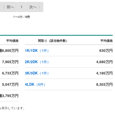
前へ
1
次へ
1
〜
4
件 /
4
件
平均価格
間取り（該当物件数）
平均価格
億6,800万円
1K/1DK
（
1
件）
630万円
7,965万円
2K/2DK
（
1
件）
4,680万円
6,733万円
3K/3DK
（
1
件）
4,180万円
5,047万円
4LDK
（
6
件）
8,303万円
億3,795万円
を表示しています。