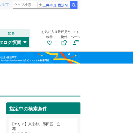
ヘルプ
三井寺真 横浜M
検索
お気に入り
最近見た
マイ
知る
物件
物件
ページ
高崎線
(
0
)
タログ/質問
総武本線
(
0
)
港区
菊川
(
(
16
1
)
)
福島
渋谷区
立花
(
4
(
)
49
)
山手線
(
0
)
栃木
群馬
山梨
板橋区
文花
(
1
(
)
96
)
横浜線
(
0
)
江東区
八広
トイレ２か所
(
9
(
)
25
)
（
3
）
青梅線
(
0
)
葛飾区
太陽光発電システム
(
102
)
（
0
）
京浜東北線
(
0
)
指定中の検索条件
杉並区
(
108
)
総武線
(
4
)
和歌山
目黒区
(
38
)
山形新幹線
(
0
)
エリア
東京都、墨田区、立
花
東海道新幹線
(
0
)