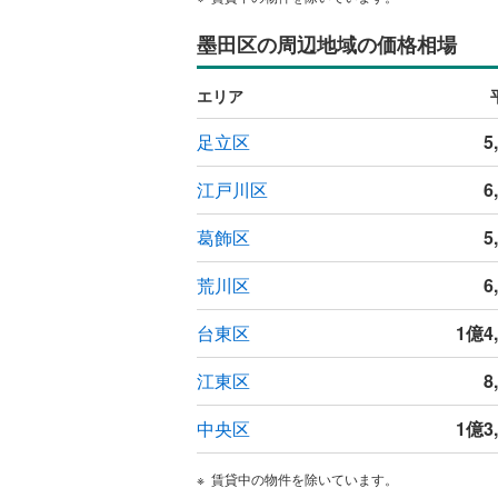
墨田区の周辺地域の価格相場
エリア
足立区
5
江戸川区
6
葛飾区
5
荒川区
6
台東区
1億4
江東区
8
中央区
1億3
賃貸中の物件を除いています。