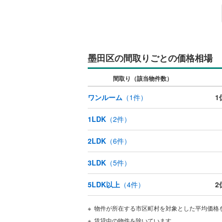
墨田区の間取りごとの価格相場
間取り（該当物件数）
ワンルーム
（
1
件）
1
1LDK
（
2
件）
2LDK
（
6
件）
3LDK
（
5
件）
5LDK以上
（
4
件）
2
物件が所在する市区町村を対象とした平均価格
賃貸中の物件を除いています。