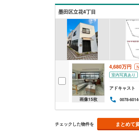
ら出
定物
墨田区立花4丁目
ス・
4,680万円
室内写真あり
アドキャスト
画像
15
枚
0078-6014
まとめて
チェックした物件を