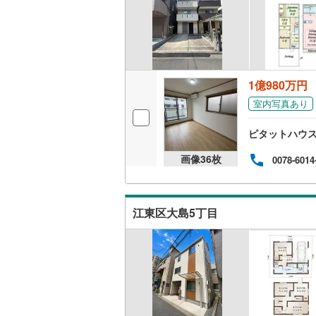
神津島村
京王相模
キッチン
八丈島八
小田急多
独立型キ
東急大井
1億980万円
販売、価格、
東急世田
室内写真あり
即入居可
京急空港
ピタットハウ
ゆりかも
浴室
画像
36
枚
0078-6014
多摩モノ
浴室乾燥
江東区大島5丁目
収納
ウォーク
（
2
）
バルコニー、