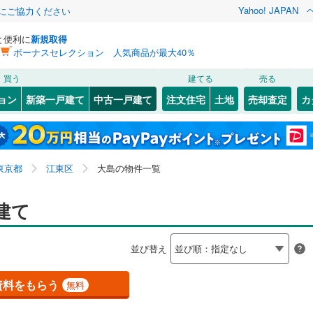
Yahoo! JAPAN
金にご協力ください
と便利に
新規取得
ボーナスセレクション 人気商品が最大40％
検索条件を保存しました
買う
建てる
売る
0
)
常磐線
(
0
)
リノベーション
ョン
新築一戸建て
中古一戸建て
注文住宅
土地
売却査定
カ
この検索条件の新着物件通知は、
マイページ
から設定できます。
ライン（宇都宮～逗子）
湘南新宿ライン（前橋～小田原）
ション・リフォーム
築古・築30年以上
（
0
）
(
0
)
中央区
亀戸
(
8
(
)
5
)
岩手
宮城
秋田
山形
(
0
)
3
)
文京区
東陽
(
1
(
)
41
)
東海道本線
(
0
)
東京都、江東区、大島
神奈川
埼玉
千葉
茨城
東京都
江東区
大島の物件一覧
4
)
北区
福住
(
(
45
2
)
)
武蔵野線
(
0
)
4
2
）
)
墨田区
オール電化
(
28
)
（
0
）
長野
富山
石川
福井
建て
0
)
中央本線（JR東日本）
(
0
)
検索条件を保存する
台以上
2
)
（
1
）
足立区
ビルトインガレージ
(
179
)
（
0
）
0
)
八高線
(
0
)
閉じる
閉じる
お気に入りリストを見る
お気に入りリストを見る
閉じる
閉じる
岐阜
静岡
三重
並び替え
タ付インターホン
(
130
)
中野区
防犯カメラ
(
52
)
（
0
）
マイページ
各駅停車）
(
0
)
埼京線
(
0
)
兵庫
京都
滋賀
奈良
23
)
品川区
(
36
)
資料をもらう
無料
線
(
0
)
上越新幹線
(
0
)
全体
7
)
世田谷区
(
206
)
線
(
0
)
北陸新幹線
(
0
)