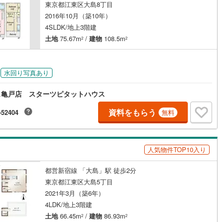
東京都江東区大島8丁目
(
0
)
三宅島三宅村
(
0
)
原線
(
0
)
京王井の頭線
(
0
)
2016年10月（築10年）
丈町
(
0
)
青ヶ島村
(
0
)
4SLDK/地上3階建
摩線
(
0
)
東急東横線
(
0
)
土地
75.67m
/
建物
108.5m
2
2
ッチン
（
0
）
対面キッチン
（
2
）
町線
(
0
)
東急田園都市線
(
0
)
契約、入居関連など
谷線
(
0
)
東急目黒線
(
0
)
水回り写真あり
能
（
0
）
線
(
0
)
都電荒川線
(
0
)
ス亀戸店 スターツピタットハウス
め
(
0
)
都営日暮里・舎人ライナー
(
0
)
資料をもらう
-52404
無料
レール
(
0
)
埼玉高速鉄道
(
0
)
機あり
（
3
）
人気物件TOP10入り
都営新宿線 「大島」駅 徒歩2分
インクローゼット
床下収納
（
0
）
東京都江東区大島5丁目
2021年3月（築6年）
4LDK/地上3階建
庭
土地
66.45m
/
建物
86.93m
2
2