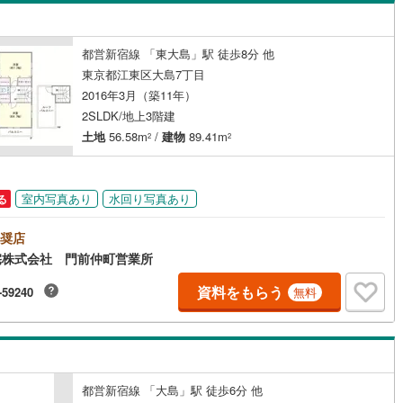
島根
岡山
広島
山口
（
0
）
バリアフリー住宅
（
0
）
(
243
)
立川市
(
29
)
ロ銀座線
(
0
)
東京メトロ丸ノ内線
(
0
)
香川
愛媛
高知
都営新宿線 「東大島」駅 徒歩8分 他
け
（
0
）
平屋・1階建て
（
0
）
保存した条件を見る
東京都江東区大島7丁目
4
)
青梅市
(
37
)
ロ日比谷線
(
0
)
東京メトロ東西線
(
0
)
2016年3月（築11年）
ルーム（納戸）
（
0
）
佐賀
長崎
熊本
大分
9
)
調布市
(
26
)
ロ有楽町線
(
0
)
東京メトロ半蔵門線
(
0
)
2SLDK/地上3階建
土地
56.58m
/
建物
89.41m
2
2
(
17
)
小平市
(
31
)
ロ副都心線
(
0
)
都営浅草線
(
0
)
駅が始発駅
（
0
）
海まで2km以内
（
0
）
(
57
)
国分寺市
(
14
)
線
(
3
)
都営大江戸線
(
0
)
この条件で検索する
この条件で検索する
この条件で検索する
この条件で検索する
この条件で検索する
この条件で検索する
市区町村以下を選択
市区町村を選択す
駅を選択する
室内写真あり
水回り写真あり
る
)
狛江市
(
6
)
建ち方、日当たり
クスプレス
(
0
)
京成本線
(
0
)
奨店
5
)
東久留米市
(
37
)
宅株式会社 門前仲町営業所
以上
（
0
）
角地
（
0
）
線
(
0
)
北総鉄道北総線
(
0
)
3
)
稲城市
(
7
)
資料をもらう
-59240
0
）
無料
線
(
1
)
東武東上線
(
0
)
市
(
58
)
西東京市
(
52
)
町線
(
0
)
西武新宿線
(
0
)
日の出町
(
1
)
西多摩郡檜原村
(
1
)
湖線
(
0
)
西武多摩川線
(
0
)
ダイニング15畳以上
)
利島村
(
0
)
都営新宿線 「大島」駅 徒歩6分 他
線
(
0
)
京王線
(
0
)