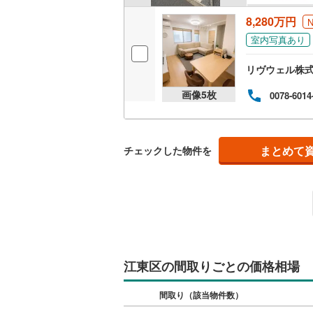
ウッドデ
8,280万円
室内写真あり
構造・規模・
リヴウェル株
耐震、免
（
0
）
画像
5
枚
0078-6014
オンライン対
まとめて
チェックした物件を
オンライ
オンライ
江東区の間取りごとの価格相場
間取り（該当物件数）