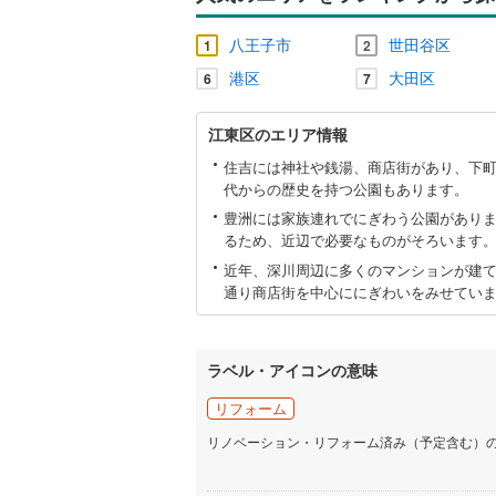
八王子市
世田谷区
1
2
港区
大田区
6
7
江
江東区のエリア情報
東
区
住吉には神社や銭湯、商店街があり、下
に
代からの歴史を持つ公園もあります。
関
豊洲には家族連れでにぎわう公園があり
す
るため、近辺で必要なものがそろいます
る
情
近年、深川周辺に多くのマンションが建
報
通り商店街を中心ににぎわいをみせてい
ラベル・アイコンの意味
リフォーム
リノベーション・リフォーム済み（予定含む）