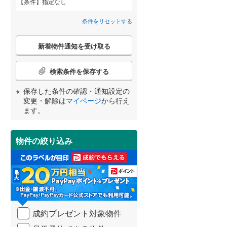
条件
指定なし
間取り変更可能
（
0
）
条件をリセットする
武蔵野市
(
11
)
東京メトロ丸ノ内方南支線
(
0
)
3階建て以上
（
3
）
こ
府中市
(
34
)
東京メトロ千代田線
(
0
)
新着物件通知を受け取る
の
宮崎
鹿児島
沖縄
検
町田市
(
167
)
東京メトロ南北線
(
0
)
索
検索条件を保存する
条
日野市
(
51
)
都営三田線
(
0
)
件
保存した条件の確認・通知設定の
で
小学校まで1km以内
（
1
）
変更・解除は
マイページ
から行え
国立市
(
9
)
通
する
る
条件をリセットする
条件をリセットする
条件をリセットする
条件をリセットする
条件をリセットする
条件をリセットする
ます。
知
東大和市
(
24
)
を
京成押上線
(
0
)
受
武蔵村山市
(
33
)
物件の絞り込み
南道路
（
0
）
け
東武伊勢崎線
(
0
)
取
羽村市
(
26
)
る
西武池袋線
(
0
)
・
西多摩郡瑞穂町
(
14
)
条
西武国分寺線
(
0
)
件
西多摩郡奥多摩町
(
2
)
西武拝島線
(
0
)
を
成約プレゼント対象物件
マ
新島村
(
0
)
京王高尾線
(
0
)
イ