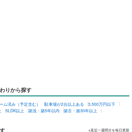
わりから探す
ーム済み（予定含む）
駐車場が2台以上ある
3,500万円以下
上
5LDK以上
築浅・築5年以内
築古・築30年以上
す
※直近一週間分を毎日更新