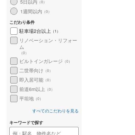
5日以内
（
0
）
1週間以内
（
0
）
こだわり条件
駐車場2台以上
（
1
）
リノベーション・リフォー
ム
（
0
）
ビルトインガレージ
（
0
）
二世帯向け
（
0
）
即入居可能
（
0
）
前道6m以上
（
0
）
平坦地
（
0
）
すべてのこだわりを見る
キーワードで探す