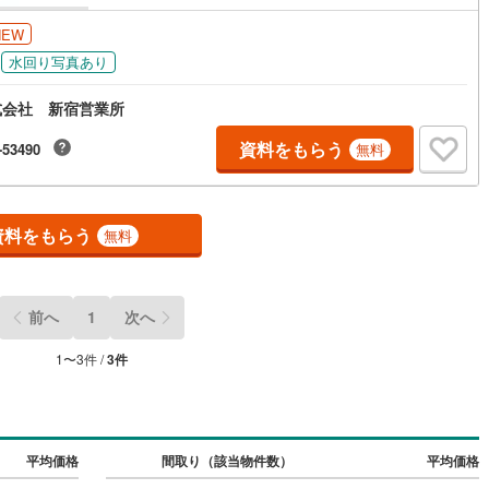
ッキあり
（
0
）
NEW
水回り写真あり
施工・品質・工法関連
式会社 新宿営業所
震、制震構造
住宅性能評価付き
（
0
）
資料をもらう
-53490
無料
応
資料をもらう
無料
ン内見(相談)可
（
0
）
IT重説可
（
0
）
ン対応とは？
前へ
1
次へ
1
〜
3
件 /
3
件
平均価格
間取り（該当物件数）
平均価格