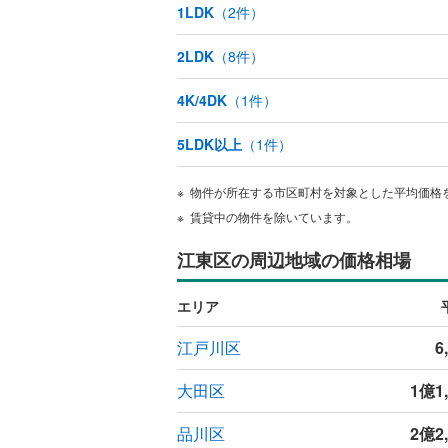
1LDK
（
2
件）
2LDK
（
8
件）
4K/4DK
（
1
件）
5LDK以上
（
1
件）
物件が所在する市区町村を対象とした平均価格
賃貸中の物件を除いています。
江東区の周辺地域の価格相場
エリア
江戸川区
6
大田区
1億1
品川区
2億2