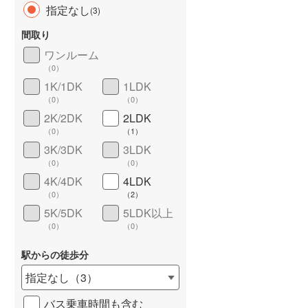
指定なし
(
3
)
間取り
ワンルーム
（
0
）
長期優良住宅
（
0
）
1K/1DK
1LDK
（
0
）
（
0
）
2K/2DK
2LDK
（
0
）
（
1
）
3K/3DK
3LDK
（
0
）
（
0
）
4K/4DK
4LDK
詳しく見る
（
0
）
（
2
）
5K/5DK
5LDK以上
（
0
）
（
0
）
駅からの徒歩分
指定なし
（
3
）
バス乗車時間も含む