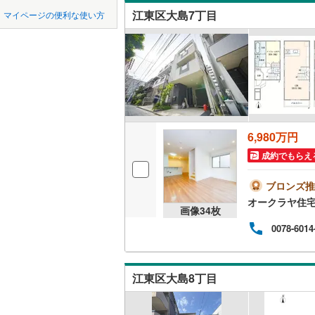
中国
鳥取
江東区大島7丁目
マイページの便利な使い方
吹き抜け
東京23区以外
八王子市
地下鉄
東京メト
四国
徳島
二世帯向
三鷹市
(
2
東京メト
サービス
九州・沖縄
福岡
昭島市
(
3
東京メト
立地
小金井市
東京メト
6,980万円
最寄りの
東村山市
都営新宿
0
0
0
0
0
0
該当物件
該当物件
該当物件
該当物件
該当物件
該当物件
件
件
件
件
件
件
成約でもらえ
福生市
(
9
配置、向き、
私鉄・その他
つくばエ
ブロンズ推
清瀬市
(
2
オークラヤ住
前道6m
京成金町
画像
34
枚
多摩市
(
1
0078-6014
平坦地
（
東武亀戸
あきる野
西武有楽
LD
西多摩郡
江東区大島8丁目
西武多摩
リビング
大島町
(
2
西武山口
（
1
）