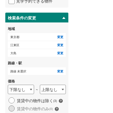
見学予約できる物件
ペ
御蔵島村
(
0
)
小田急小田原線
(
0
)
ー
ジ
小笠原村
(
0
)
東急多摩川線
(
0
)
に
検索条件の変更
保
東急池上線
(
0
)
存
地域
す
京急本線
(
0
)
る
東京都
変更
東京モノレール
(
0
)
江東区
変更
大島
変更
東京臨海高速鉄道りんかい線
(
0
)
路線・駅
路線 未選択
変更
価格
下限なし
上限なし
~
賃貸中の物件は除く
(
3
)
賃貸中の物件のみ
(
0
)