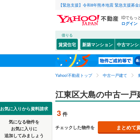
【緊急支援】令和8年熊本地震 緊急支援募
IDでもっ
ログイン
借りる
北海道
JR
北海道
東北本線
(
こだわり条件
リフォーム、
賃貸住宅
新築マンション
中古マンシ
湘南新宿
リノベー
東京23区
千代田区
大島
(
3
)
東北
青森
(
0
)
（
0
）
新宿区
木場
(
1
(
)
6
京葉線
(
0
)
関東
東京
Yahoo!不動産トップ
中古一戸建て
設備
豊島区
東砂
(
1
(
)
8
南武線
(
0
)
台東区
三好
床暖房
(
2
(
（
)
3
信越・北陸
新潟
江東区大島の中古一戸
横須賀線
(
荒川区
駐車場2
(
4
五日市線
(
東海
愛知
お気に入りから資料請求
3
件
江戸川区
ＴＶモニ
常磐線（
気になる物件を
（
2
）
近畿
大阪
練馬区
(
1
まとめて
チェックした物件を
東北新幹
お気に入りに
追加してみましょう
間取り、居室
大田区
(
6
秋田新幹