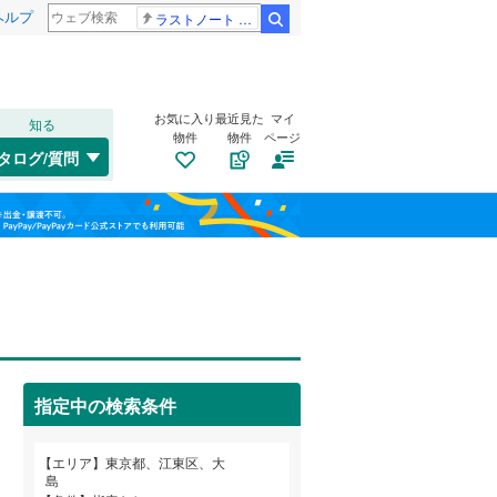
ヘルプ
ラストノート 内田有紀
検索
お気に入り
最近見た
マイ
知る
物件
物件
ページ
高崎線
(
0
)
タログ/質問
総武本線
(
0
)
港区
北砂
(
(
16
4
)
)
福島
渋谷区
富岡
(
1
(
)
49
)
山手線
(
0
)
栃木
群馬
山梨
板橋区
牡丹
(
2
(
)
94
)
横浜線
(
0
)
江東区
トイレ２か所
(
25
)
（
0
）
青梅線
(
0
)
葛飾区
太陽光発電システム
(
99
)
（
0
）
京浜東北線
(
0
)
指定中の検索条件
杉並区
(
109
)
総武線
(
1
)
和歌山
目黒区
(
38
)
山形新幹線
(
0
)
エリア
東京都、江東区、大
島
東海道新幹線
(
0
)