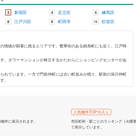
新宿区
足立区
練馬区
3
4
5
江戸川区
町田市
杉並区
8
9
10
町の情緒が顕著に残るエリアです。繁華街のある錦糸町にも近く、江戸時
ます。タワーマンションが林立するかたわらにショッピングセンターがあ
。
てられています。一方で門前仲町には古い町並みが残り、駅前の深川仲町
ます。
人気物件TOP10入り
の物件に表示されます。
市区町村・駅ごとのランキング（火曜更新
て表示しています。