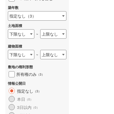
築年数
指定なし
（
3
）
土地面積
下限なし
上限なし
~
建物面積
下限なし
上限なし
~
敷地の権利形態
所有権のみ
（
3
）
情報公開日
指定なし
（
3
）
本日
（
0
）
3日以内
（
0
）