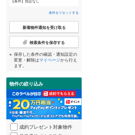
条件
指定なし
間取り変更可能
（
0
）
条件をリセットする
武蔵野市
(
11
)
東京メトロ丸ノ内方南支線
(
0
)
3階建て以上
（
2
）
こ
府中市
(
34
)
東京メトロ千代田線
(
0
)
新着物件通知を受け取る
の
宮崎
鹿児島
沖縄
検
町田市
(
167
)
東京メトロ南北線
(
0
)
索
検索条件を保存する
条
日野市
(
51
)
都営三田線
(
0
)
件
保存した条件の確認・通知設定の
で
小学校まで1km以内
（
1
）
変更・解除は
マイページ
から行え
国立市
(
9
)
通
する
る
条件をリセットする
条件をリセットする
条件をリセットする
条件をリセットする
条件をリセットする
条件をリセットする
ます。
知
東大和市
(
24
)
を
京成押上線
(
0
)
受
武蔵村山市
(
33
)
物件の絞り込み
南道路
（
0
）
け
東武伊勢崎線
(
0
)
取
羽村市
(
26
)
る
西武池袋線
(
0
)
・
西多摩郡瑞穂町
(
14
)
条
西武国分寺線
(
0
)
件
西多摩郡奥多摩町
(
2
)
西武拝島線
(
0
)
を
成約プレゼント対象物件
マ
新島村
(
0
)
京王高尾線
(
0
)
イ