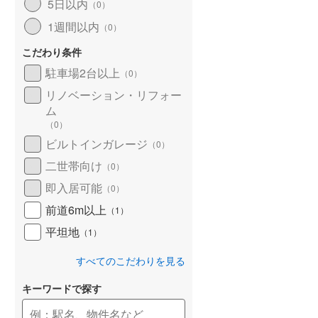
5日以内
（
0
）
1週間以内
（
0
）
こだわり条件
駐車場2台以上
（
0
）
リノベーション・リフォー
ム
（
0
）
ビルトインガレージ
（
0
）
二世帯向け
（
0
）
即入居可能
（
0
）
前道6m以上
（
1
）
平坦地
（
1
）
すべてのこだわりを見る
キーワードで探す