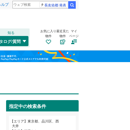
ヘルプ
長友佑都 発表
検索
お気に入り
最近見た
マイ
知る
物件
物件
ページ
高崎線
(
0
)
タログ/質問
総武本線
(
0
)
港区
大崎
(
(
16
5
)
)
福島
渋谷区
小山
(
1
(
)
49
)
山手線
(
0
)
栃木
群馬
山梨
板橋区
西五反田
(
94
(
1
)
)
横浜線
(
0
)
江東区
東五反田
トイレ２か所
(
25
(
7
)
)
（
0
）
青梅線
(
0
)
葛飾区
豊町
太陽光発電システム
(
4
(
)
99
)
（
0
）
京浜東北線
(
1
)
指定中の検索条件
杉並区
(
109
)
総武線
(
0
)
和歌山
目黒区
(
38
)
山形新幹線
(
0
)
エリア
東京都、品川区、西
大井
東海道新幹線
(
0
)