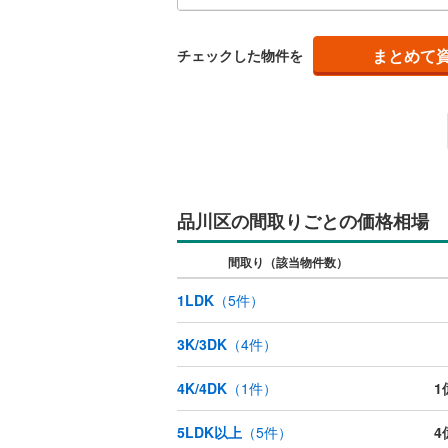
が多
ウッドデ
弊社
ラン
まとめて
チェックした物件を
構造・規模・
耐震、免
（
0
）
オンライン対
品川区の間取りごとの価格相場
オンライ
間取り（該当物件数）
オンライ
1LDK
（
5
件）
3K/3DK
（
4
件）
4K/4DK
（
1
件）
1
5LDK以上
（
5
件）
4