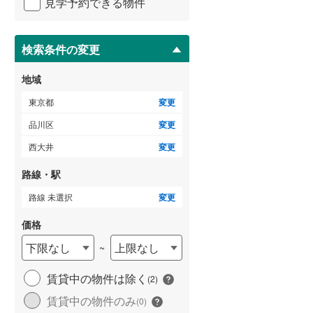
見学予約できる物件
ペ
御蔵島村
(
0
)
小田急小田原線
(
0
)
ー
ジ
小笠原村
(
0
)
東急多摩川線
(
0
)
に
検索条件の変更
保
東急池上線
(
0
)
存
地域
す
京急本線
(
0
)
る
東京都
変更
東京モノレール
(
0
)
品川区
変更
西大井
変更
東京臨海高速鉄道りんかい線
(
0
)
路線・駅
路線 未選択
変更
価格
下限なし
上限なし
~
賃貸中の物件は除く
(
2
)
賃貸中の物件のみ
(
0
)