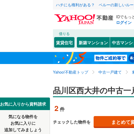
ハチにも権利がある？ ペルーの新しいルー
IDでもっ
ログイン
借りる
北海道
JR
北海道
東北本線
(
こだわり条件
リフォーム、
賃貸住宅
新築マンション
中古マンシ
湘南新宿
リノベー
東京23区
千代田区
荏原
(
3
)
東北
青森
(
2
)
（
0
）
新宿区
上大崎
(
(
6
3
京葉線
(
0
)
関東
東京
Yahoo!不動産トップ
中古一戸建て
設備
豊島区
小山台
(
(
8
2
南武線
(
0
)
台東区
西品川
床暖房
(
(
（
3
2
信越・北陸
新潟
品川区西大井の中古一
横須賀線
(
荒川区
南大井
駐車場2
(
(
4
1
五日市線
(
東海
愛知
お気に入りから資料請求
2
件
江戸川区
ＴＶモニ
常磐線（
気になる物件を
（
2
）
近畿
大阪
練馬区
(
1
まとめて
チェックした物件を
東北新幹
お気に入りに
追加してみましょう
間取り、居室
大田区
(
6
秋田新幹