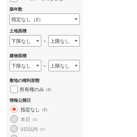
築年数
指定なし
（
2
）
土地面積
下限なし
上限なし
~
建物面積
下限なし
上限なし
~
敷地の権利形態
所有権のみ
（
2
）
情報公開日
指定なし
（
2
）
本日
（
0
）
3日以内
（
0
）