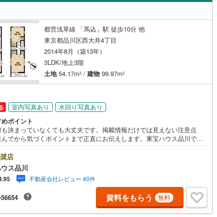
島根
岡山
広島
山口
（
0
）
バリアフリー住宅
（
1
）
(
243
)
立川市
(
29
)
ロ銀座線
(
0
)
東京メトロ丸ノ内線
(
0
)
香川
愛媛
高知
都営浅草線 「馬込」駅 徒歩10分 他
け
（
0
）
平屋・1階建て
（
0
）
保存した条件を見る
東京都品川区西大井4丁目
4
)
青梅市
(
37
)
ロ日比谷線
(
0
)
東京メトロ東西線
(
0
)
2014年8月（築13年）
ルーム（納戸）
（
1
）
佐賀
長崎
熊本
大分
9
)
調布市
(
26
)
ロ有楽町線
(
0
)
東京メトロ半蔵門線
(
0
)
3LDK/地上3階
土地
54.17m
/
建物
99.97m
2
2
(
17
)
小平市
(
31
)
ロ副都心線
(
0
)
都営浅草線
(
2
)
円
駅が始発駅
（
0
）
海まで2km以内
（
0
）
(
57
)
国分寺市
(
14
)
線
(
0
)
都営大江戸線
(
0
)
この条件で検索する
この条件で検索する
この条件で検索する
この条件で検索する
この条件で検索する
この条件で検索する
市区町村以下を選択
市区町村を選択す
駅を選択する
室内写真あり
水回り写真あり
る
)
狛江市
(
6
)
建ち方、日当たり
すめポイント
クスプレス
(
0
)
京成本線
(
0
)
何も決まっていなくても大丈夫です。掲載情報だけでは見えない注意点
5
)
東久留米市
(
37
)
住んでから気づくポイントまで正直にお伝えします。東宝ハウス品川で
以上
（
1
）
角地
（
0
）
線
(
0
)
北総鉄道北総線
(
0
)
良いことも悪いことも包み隠さずお伝えし、「納得して選ぶ」ためのサポ
3
)
稲城市
(
7
)
を大切にしています。現地でしか分からないリアルな情報も含めて、一緒
奨店
1
）
線
(
0
)
東武東上線
(
0
)
悔しない住まい探しを進めていきましょう。まずはお気軽にご相談くださ
ハウス品川
市
(
58
)
西東京市
(
52
)
Yahoo！ 不動産キャンペーン対象店舗】当店で物件を成約するとPayPay
町線
(
0
)
西武新宿線
(
0
)
不動産会社レビュー 40件
4.95
スライトがもらえる「Yahoo！ 不動産 物件ご成約キャンペーン」の対象
日の出町
(
1
)
西多摩郡檜原村
(
1
)
ります。「資料をもらう」「見学予約をする」ボタンからお問い合わせく
湖線
(
0
)
西武多摩川線
(
0
)
資料をもらう
-56654
無料
。※必ずYahoo！ JAPAN IDでログインしてください。※PayPayボーナス
ダイニング15畳以上
)
利島村
(
0
)
トは出金と譲渡はできません。ご案内・詳細な資料のご請求はお気軽にど
線
(
0
)
京王線
(
0
)
♪お電話でのお問い合わせも常時受け付けております！お気軽にお問い合わ