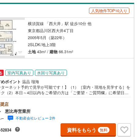
(
0
)
三宅島三宅村
(
0
)
ださい。
原線
(
0
)
京王井の頭線
(
0
)
人気物件TOP10入り
丈町
(
0
)
青ヶ島村
(
0
)
摩線
(
0
)
東急東横線
(
0
)
横須賀線 「西大井」駅 徒歩10分 他
ッチン
（
1
）
対面キッチン
（
1
）
東京都品川区西大井4丁目
町線
(
0
)
東急田園都市線
(
0
)
2005年5月（築22年）
契約、入居関連など
谷線
(
0
)
東急目黒線
(
0
)
2SLDK/地上3階
土地
43m
/
建物
66.31m
2
2
能
（
0
）
線
(
0
)
都電荒川線
(
0
)
め
(
0
)
都営日暮里・舎人ライナー
(
0
)
室内写真あり
水回り写真あり
る
レール
(
0
)
埼玉高速鉄道
(
0
)
機あり
（
2
）
すめポイント
温品 瑠海
ンターネット予約で見学が可能です！】（1）［室内・現地を見学する］を
ック（2）本日～4日以内をご希望の方は「ご要望・ご質問欄」に希望日時
記入ください！弊社は定休日がないため土日はもちろん平日、お仕事終わ
夜間も対応しております！【個人事業主の方や会社経営者の方など住宅ロ
奨店
インクローゼット
床下収納
（
0
）
にお困りの方】弊社には専属のファイナンシャルプランナーがいるためご
ル 恵比寿営業所
ください！住宅ローンが難しい方もしっかりサポートいたします！■複数
不動産会社レビュー 2件
-.--
複数路線利用可能・JR湘南新宿ライン「西大井」駅から徒歩10分・都営浅
馬込」駅から徒歩13分■主要駅へのアクセス良好■2005年築、敷地面積43
資料をもらう
-52834
無料
庭
延床66.31平米、3階建て車庫付き■2SLDKでご夫婦、ファミリーの方に
なプラン■エコカラット採用、壁面・廊下・階段下収納豊富なプラン■小窓