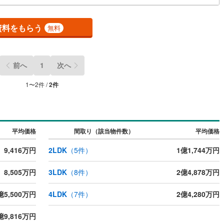
く、採光・通風良好■浴室に窓有り定休日なし、当日のご対応も承ります！
ッキあり
（
0
）
独自のお得な「平日会員制度」あり！弊社には専属のファイナンシャルプ
ナーが在籍しております。まずはご相談を。
資料をもらう
無料
施工・品質・工法関連
震、制震構造
住宅性能評価付き
（
0
）
前へ
1
次へ
1
〜
2
件 /
2
件
応
ン内見(相談)可
（
2
）
IT重説可
（
1
）
平均価格
間取り（該当物件数）
平均価格
ン対応とは？
9,416万円
2LDK
（
5
件）
1億1,744万円
8,505万円
3LDK
（
8
件）
2億4,878万円
億5,500万円
4LDK
（
7
件）
2億4,280万円
億9,816万円