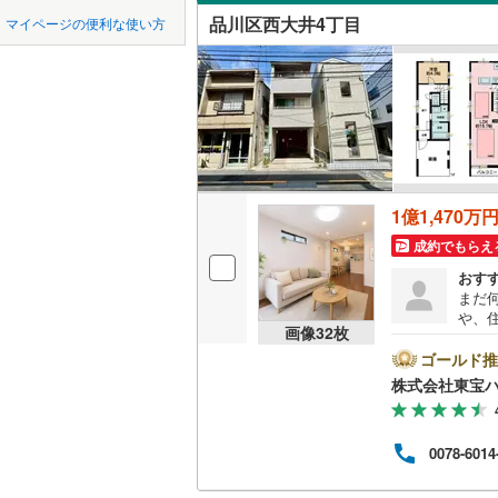
中国
鳥取
品川区西大井4丁目
マイページの便利な使い方
吹き抜け
東京23区以外
八王子市
地下鉄
東京メト
四国
徳島
二世帯向
三鷹市
(
2
東京メト
サービス
九州・沖縄
福岡
昭島市
(
3
東京メト
立地
小金井市
東京メト
1億1,470万
最寄りの
東村山市
都営新宿
0
0
0
0
0
0
該当物件
該当物件
該当物件
該当物件
該当物件
該当物件
件
件
件
件
件
件
成約でもらえ
福生市
(
9
配置、向き、
おす
私鉄・その他
つくばエ
まだ
清瀬市
(
2
や、
前道6m
京成金町
画像
32
枚
は、
多摩市
(
1
ート
ゴールド推
平坦地
（
東武亀戸
に後
株式会社東宝
あきる野
い。【
西武有楽
LD
ボーナ
西多摩郡
にな
西武多摩
0078-6014
ださい
リビング
大島町
(
2
ライ
西武山口
（
0
）
うぞ