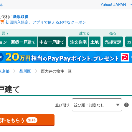
Yahoo! JAPAN
ル
と便利に
新規取得
初回購入限定、アプリで使えるお得なクーポン
検索条件を保存しました
買う
建てる
売る
0
)
常磐線
(
0
)
リノベーション
ョン
新築一戸建て
中古一戸建て
注文住宅
土地
売却査定
カ
この検索条件の新着物件通知は、
マイページ
から設定できます。
ライン（宇都宮～逗子）
湘南新宿ライン（前橋～小田原）
ション・リフォーム
築古・築30年以上
（
0
）
(
0
)
中央区
大井
(
2
(
)
5
)
岩手
宮城
秋田
山形
(
0
)
3
)
)
文京区
北品川
(
(
41
1
)
)
東海道本線
(
0
)
東京都、品川区、西大井
神奈川
埼玉
千葉
茨城
東京都
品川区
西大井の物件一覧
4
)
)
北区
西大井
(
45
(
2
)
)
武蔵野線
(
0
)
4
1
)
）
)
墨田区
旗の台
オール電化
(
(
28
1
)
)
（
0
）
長野
富山
石川
福井
戸建て
2
)
中央本線（JR東日本）
(
0
)
検索条件を保存する
台以上
2
)
)
（
0
）
足立区
南品川
ビルトインガレージ
(
(
179
1
)
)
（
0
）
0
)
八高線
(
0
)
閉じる
閉じる
お気に入りリストを見る
お気に入りリストを見る
閉じる
閉じる
岐阜
静岡
三重
並び替え
タ付インターホン
(
130
)
中野区
防犯カメラ
(
52
)
（
1
）
マイページ
各駅停車）
(
0
)
埼京線
(
2
)
兵庫
京都
滋賀
奈良
23
)
品川区
(
36
)
資料をもらう
無料
線
(
0
)
上越新幹線
(
0
)
全体
7
)
世田谷区
(
206
)
線
(
0
)
北陸新幹線
(
0
)