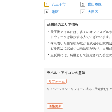
八王子市
世田谷区
1
2
港区
大田区
6
7
品
品川区のエリア情報
川
区
天王洲アイルには、多くのオフィスビル
に
ドウォークは散歩する人でにぎわいます
関
落ち着いた住宅街が広がる武蔵小山駅周
す
ビル周辺に武蔵小山商店街があり、日用
る
情
五反田には、特区として認定された公立
報
ラベル・アイコンの意味
リフォーム
リノベーション・リフォーム済み（予定含む）
価格更新