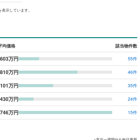
を表示しています。
平均価格
該当物件数
,603万円
55件
,810万円
46件
,101万円
35件
,430万円
24件
,746万円
15件
※直近一週間分を毎日更新