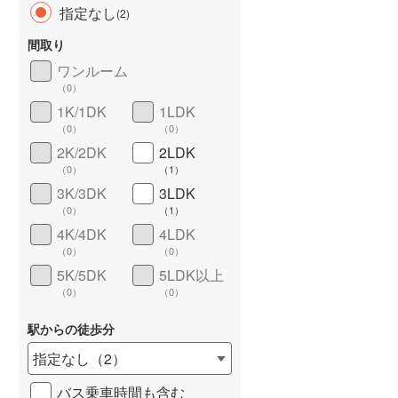
指定なし
(
2
)
間取り
ワンルーム
（
0
）
長期優良住宅
（
0
）
1K/1DK
1LDK
（
0
）
（
0
）
2K/2DK
2LDK
（
0
）
（
1
）
3K/3DK
3LDK
（
0
）
（
1
）
4K/4DK
4LDK
詳しく見る
（
0
）
（
0
）
5K/5DK
5LDK以上
（
0
）
（
0
）
駅からの徒歩分
指定なし
（
2
）
バス乗車時間も含む