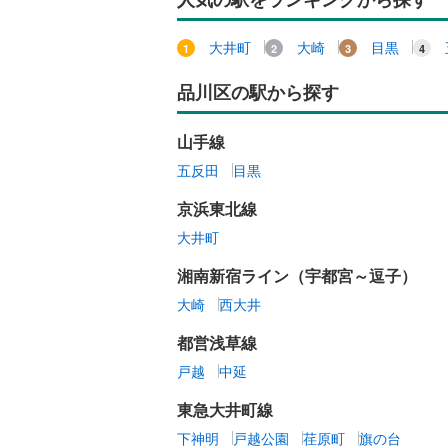
大井町
大崎
目黒
品川区の駅から探す
山手線
五反田
目黒
京浜東北線
大井町
湘南新宿ライン（宇都宮～逗子）
大崎
西大井
都営浅草線
戸越
中延
東急大井町線
下神明
戸越公園
荏原町
旗の台