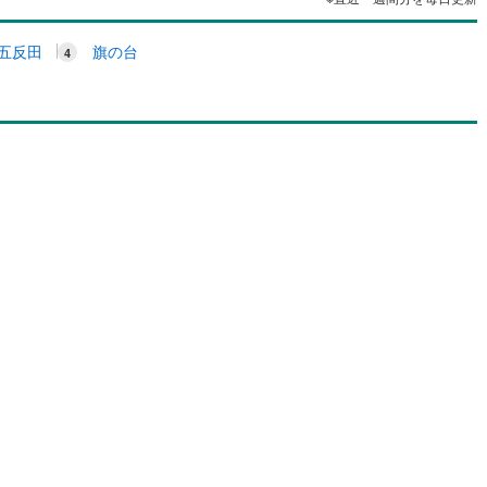
五反田
旗の台