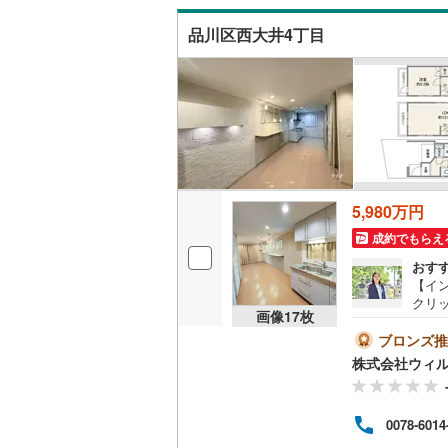
神津島村
せく
京王相模
品川区西大井4丁目
キッチン
八丈島八
小田急多
独立型キ
東急大井
販売、価格、
東急世田
即入居可
京急空港
5,980万円
ゆりかも
浴室
成約でもらえ
多摩モノ
浴室乾燥
おす
【イ
クリ
収納
画像
17
枚
をご
りの
ブロンズ推
ウォーク
ーン
株式会社ウィ
安心
（
0
）
駅・
草線「
0078-6014
バルコニー、
平米、
最適