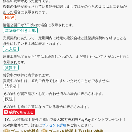
価格の更新があった物件です。
複数の価格が表示されている物件に関しましてはそのうちの１つ以上に更新が
あった場合に表示されます。
NEW
情報公開日が7日以内の場合に表示されます。
建築条件付き土地
売買契約にあたって一定期間内に特定の建設会社と建築請負契約を結ぶことを
条件にしている土地に表示されます。
未入居
建築工事完了日から1年以上経過したものの、まだ誰も住んだことがない住宅に
表示されます。
賃貸中
賃貸中の物件に表示されます。
賃貸中の物件は、原則ご自身でお住まいいただくことができません。
請求済
その物件が資料請求・お問い合わせ済みの場合に表示されます。
既読
その物件を既にご覧になっている場合に表示されます。
成約でもらえる
【Yahoo!不動産】物件ご成約で最大20万円相当PayPayポイントプレゼント！
の対象物件です。詳細は
プレゼント詳細
をご覧ください。
ゴールド推奨店
ゴールド推奨店 取り扱い物件