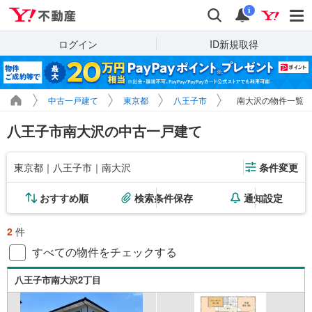
Yahoo!不動産
検索
通知
i
ログイン
ID新規取得
中古一戸建て
東京都
八王子市
南大沢の物件一覧
八王子市南大沢の中古一戸建て
東京都｜八王子市｜南大沢
条件変更
おすすめ順
検索条件保存
通知設定
2
件
すべての物件をチェックする
八王子市南大沢2丁目