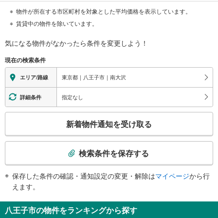
物件が所在する市区町村を対象とした平均価格を表示しています。
賃貸中の物件を除いています。
気になる物件がなかったら
条件を変更しよう！
現在の検索条件
東京都｜八王子市｜南大沢
エリア/路線
指定なし
詳細条件
こ
新着物件通知を受け取る
の
検
索
検索条件を保存する
条
件
保存した条件の確認・通知設定の変更・解除は
マイページ
から行
で
えます。
通
知
八王子市の物件をランキングから探す
を