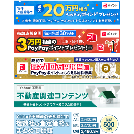
マンションカタログ
教えて！住まいの先生
新築マンション
中古マンション
新築一戸建て
中古一戸建て
注文住宅
土地
売却査定