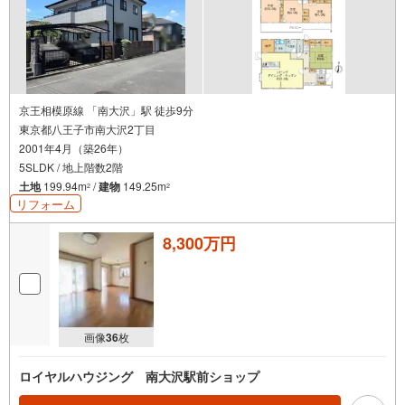
京王相模原線 「南大沢」駅 徒歩9分
東京都八王子市南大沢2丁目
2001年4月（築26年）
5SLDK / 地上階数2階
土地
199.94m
/
建物
149.25m
2
2
リフォーム
8,300万円
画像
36
枚
ロイヤルハウジング 南大沢駅前ショップ