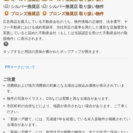
シルバー推奨店
シルバー推奨店 取り扱い物件
ブロンズ推奨店
ブロンズ推奨店 取り扱い物件
広告商品を購入している不動産会社のうち、物件情報の正確性、法令遵守、ヤ
フー不動産における成約実績等、当社所定の基準を満たした優良な店舗運営を
実践していると認めた不動産会社（もしくは当該認定を受けた不動産会社の取
扱物件）に表示されます。
タップすると用語の意味が書かれたポップアップが開きます。
PRマークについて
ご注意
消費税および地方消費税の対象となる場合は税込み価格が表示されていま
す。
物件の写真やイラスト、CGなどは実際と異なる場合があります。
市区町村の合併などにより、地図が表示されない場合があります。ご了承く
ださい。
「新築一戸建て」には、完成後1年を経過している未入居物件が掲載されてい
る場合があります。
「新築一戸建て」には、販売住戸が複数の物件は、全ての住戸に該当しない