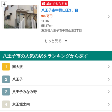
4
成約でもらえる
八王子市中野山王2丁目
900万円
1LDK
55.47m
2
東京都八王子市中野山王2丁目
5
もっと見る
成約でもらえる
八王子市下柚木
4,980万円
八王子市の人気の駅をランキングから探す
5LDK以上
212.22m
（登記）
2
1
南大沢
東京都八王子市下柚木
2
八王子
2
八王子みなみ野
4
京王堀之内