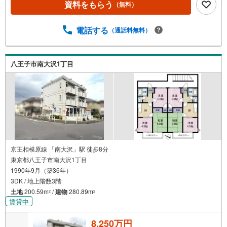
資料をもらう
（無料）
電話する
（通話料無料）
八王子市南大沢1丁目
京王相模原線 「南大沢」駅 徒歩8分
東京都八王子市南大沢1丁目
1990年9月（築36年）
3DK / 地上階数3階
土地
200.59m
/
建物
280.89m
2
2
賃貸中
8,250万円