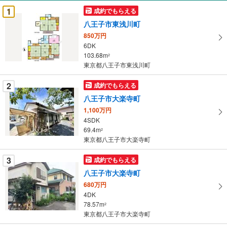
受
1
成約でもらえる
け
八王子市東浅川町
取
850万円
る
6DK
・
103.68m
2
条
東京都八王子市東浅川町
件
を
2
成約でもらえる
マ
八王子市大楽寺町
イ
1,100万円
ペ
4SDK
ー
69.4m
2
東京都八王子市大楽寺町
ジ
に
3
成約でもらえる
保
八王子市大楽寺町
存
す
680万円
4DK
る
78.57m
2
東京都八王子市大楽寺町