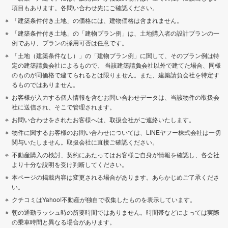
項目もあります。各問い合わせ先にご確認ください。
「建築条件付き土地」の価格には、建物価格は含まれません。
「建築条件付き土地」の「建物プラン例」は、土地購入者の設計プランの一
例であり、プランの採用可否は任意です。
「土地（建築条件なし）」の「建物プラン例」に関して、そのプラン例は特
定の建築請負会社によるもので、 当該建築請負会社以外で建てた場合、同様
のものが同価格で建てられるとは限りません。また、建築請負会社を特定す
るものではありません。
お客様が入力する個人情報を含むお問い合わせデータは、当該物件の取扱会
社に送信され、そこで管理されます。
お問い合わせをされたお客様へは、取扱会社がご連絡いたします。
物件に関するお客様のお問い合わせについては、LINEヤフー株式会社は一切
関与いたしません。取扱会社に直接ご確認ください。
不動産購入の検討、契約にあたってはお客様ご自身が情報を確認し、各会社
より十分な説明を受け判断してください。
本ページの掲載内容は変更される場合があります。あらかじめご了承くださ
い。
クチコミはYahoo!不動産が独自で収集したものを表示しています。
朝の通勤ラッシュ時の所要時間ではありません。時間帯などによっては実際
の乗車時間と異なる場合があります。