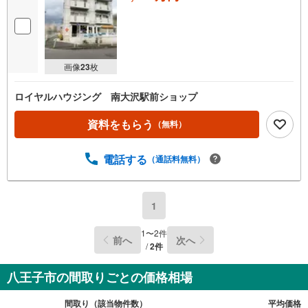
画像
23
枚
ロイヤルハウジング 南大沢駅前ショップ
資料をもらう
（無料）
電話する
（通話料無料）
1
1
〜
2
件
前へ
次へ
/
2
件
八王子市の間取りごとの価格相場
間取り（該当物件数）
平均価格