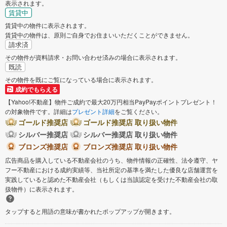
表示されます。
賃貸中
西多摩郡瑞穂町
西多摩郡日の出町
賃貸中の物件に表示されます。
賃貸中の物件は、原則ご自身でお住まいいただくことができません。
西多摩郡檜原村
西多摩郡奥多摩町
請求済
その物件が資料請求・お問い合わせ済みの場合に表示されます。
既読
大島町
その物件を既にご覧になっている場合に表示されます。
成約でもらえる
【Yahoo!不動産】物件ご成約で最大20万円相当PayPayポイントプレゼント！
の対象物件です。詳細は
プレゼント詳細
をご覧ください。
ゴールド推奨店
ゴールド推奨店 取り扱い物件
シルバー推奨店
シルバー推奨店 取り扱い物件
ブロンズ推奨店
ブロンズ推奨店 取り扱い物件
広告商品を購入している不動産会社のうち、物件情報の正確性、法令遵守、ヤ
フー不動産における成約実績等、当社所定の基準を満たした優良な店舗運営を
実践していると認めた不動産会社（もしくは当該認定を受けた不動産会社の取
扱物件）に表示されます。
タップすると用語の意味が書かれたポップアップが開きます。