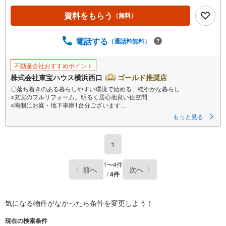
資料をもらう
（無料）
電話する
（通話料無料）
不動産会社おすすめポイント
株式会社東宝ハウス横浜西口
ゴールド推奨店
〇落ち着きのある暮らしやすい環境で始める、穏やかな暮らし
○充実のフルリフォーム。明るく居心地良い住空間
○南側にお庭・地下車庫1台分ございます
ーーーーYahoo！ 不動産キャンペーン対象店舗ーーーー
もっと見る
当店で物件を成約するとPayPayボーナスライトがもらえる
「Yahoo！ 不動産 物件ご成約キャンペーン」の対象になります。
「資料をもらう」「見学予約をする」ボタンからお問い合わせください。
1
※必ずYahoo！ JAPAN IDでログインしてください。
※PayPayボーナスライトは出金と譲渡はできません。有効期限は付与日か
ら60日です。
1
〜
4
件
前へ
次へ
ーーーーーーーーーーーーーーーーーーーーーーーーーー
/
4
件
紹介金融機関/都市銀行
利率/年利 0.95％（変動金利）
※上記金利は 2026年8月時点 のものであり、実際の適用金利は融資実行時
のものとなります。金利情勢により表記の返済額と異なる場合がありま
気になる物件がなかったら
条件を変更しよう！
す。
ーーーーーーーーーーーーーーーーーーーーーーーーー
現在の検索条件