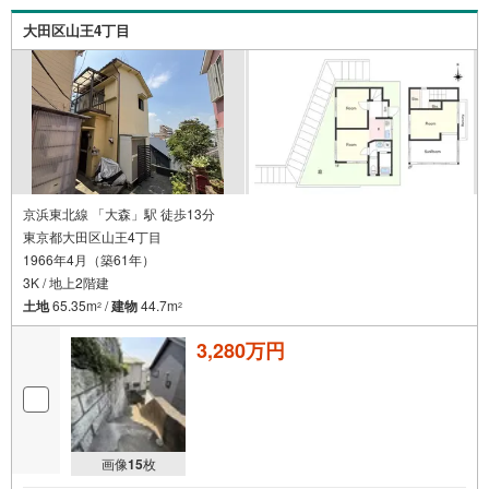
まずは家探しについて話を聞きたいという方も大歓迎で
す！年間8000棟以上の限定物件を発表しているオープンハ
大田区山王4丁目
ウスだから出会える物件が多数ございます。ぜひお気軽に
ご連絡・ご相談ください！※限定物件:当社のみ、もしくは
当社を含めた数社でのみご紹介可能なオープンハウス・デ
ィベロップメントの物件
京浜東北線 「大森」駅 徒歩13分
東京都大田区山王4丁目
1966年4月（築61年）
3K / 地上2階建
土地
65.35m
/
建物
44.7m
2
2
3,280万円
画像
15
枚