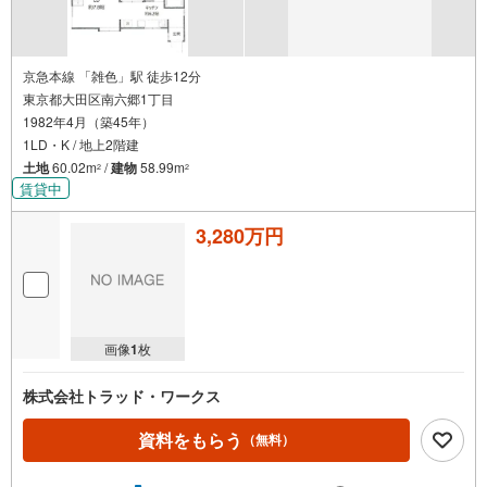
京急本線 「雑色」駅 徒歩12分
東京都大田区南六郷1丁目
1982年4月（築45年）
1LD・K / 地上2階建
土地
60.02m
/
建物
58.99m
2
2
賃貸中
3,280万円
画像
1
枚
株式会社トラッド・ワークス
資料をもらう
（無料）