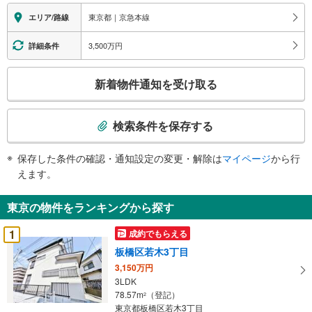
東京都｜京急本線
エリア/路線
3,500万円
詳細条件
こ
新着物件通知を受け取る
の
検
索
検索条件を保存する
条
件
保存した条件の確認・通知設定の変更・解除は
マイページ
から行
で
えます。
通
知
東京の物件をランキングから探す
を
受
1
成約でもらえる
け
板橋区若木3丁目
取
3,150万円
る
3LDK
・
78.57m
（登記）
2
条
東京都板橋区若木3丁目