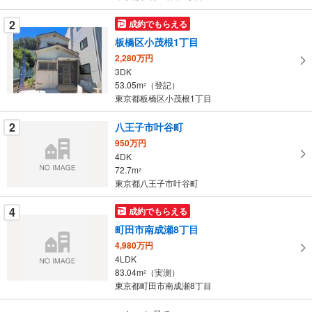
件
を
2
成約でもらえる
マ
板橋区小茂根1丁目
イ
2,280万円
ペ
3DK
ー
53.05m
（登記）
2
東京都板橋区小茂根1丁目
ジ
に
2
八王子市叶谷町
保
950万円
存
4DK
す
72.7m
2
る
東京都八王子市叶谷町
4
成約でもらえる
町田市南成瀬8丁目
4,980万円
4LDK
83.04m
（実測）
2
東京都町田市南成瀬8丁目