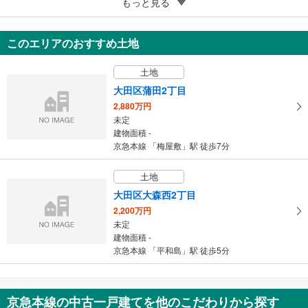
5
もっと見る
成約でもらえる
東村山市萩山町1丁目
4,049万円
このエリアのおすすめ土地
4LDK
90.22m
（登記）
2
土地
東京都東村山市萩山町1丁目
大田区蒲田2丁目
2,880万円
未定
建物面積 -
京急本線 「梅屋敷」駅 徒歩7分
土地
大田区大森西2丁目
2,200万円
未定
建物面積 -
京急本線 「平和島」駅 徒歩5分
京急本線の中古一戸建てを他のこだわりから探す