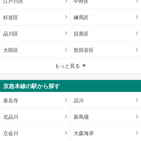
江戸川区
中野区
杉並区
練馬区
品川区
目黒区
大田区
世田谷区
東京23区以外
もっと見る
八王子市
立川市
京急本線の駅から探す
武蔵野市
三鷹市
泉岳寺
品川
青梅市
府中市
北品川
新馬場
昭島市
調布市
立会川
大森海岸