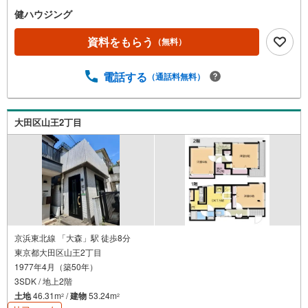
健ハウジング
資料をもらう
（無料）
電話する
（通話料無料）
大田区山王2丁目
京浜東北線 「大森」駅 徒歩8分
東京都大田区山王2丁目
1977年4月（築50年）
3SDK / 地上2階
土地
46.31m
/
建物
53.24m
2
2