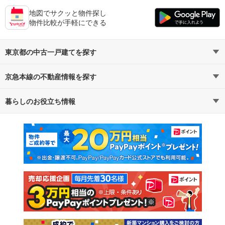
地図でサクッと物件探し
物件比較が手軽にできる
東京都の中古一戸建てを探す
京急本線の不動産情報を探す
路線・駅から探す
地域から探す
暮らしのお役立ち情報
不動産・住宅
賃貸住宅
通勤・通学時間から探す
地図から探す
マンションカタログ
教えて！住まいの先生
新築マンション
中古マンション
新築一戸建て
中古一戸建て
注文住宅
土地
売却査定