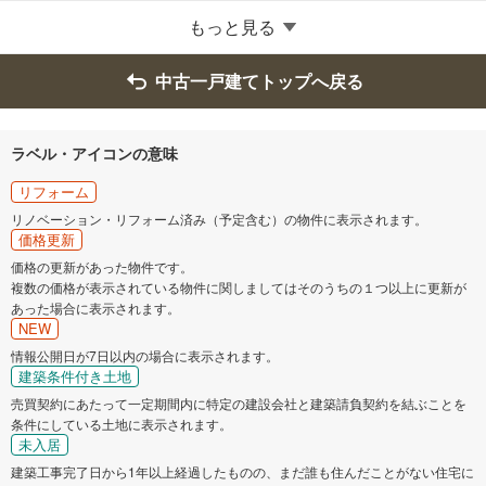
町田市
小金井市
もっと見る
小平市
日野市
中古一戸建てトップへ戻る
東村山市
国分寺市
ラベル・アイコンの意味
国立市
福生市
リフォーム
リノベーション・リフォーム済み（予定含む）の物件に表示されます。
価格更新
狛江市
東大和市
価格の更新があった物件です。
複数の価格が表示されている物件に関しましてはそのうちの１つ以上に更新が
清瀬市
東久留米市
あった場合に表示されます。
NEW
武蔵村山市
多摩市
情報公開日が7日以内の場合に表示されます。
建築条件付き土地
売買契約にあたって一定期間内に特定の建設会社と建築請負契約を結ぶことを
稲城市
羽村市
条件にしている土地に表示されます。
未入居
あきる野市
西東京市
建築工事完了日から1年以上経過したものの、まだ誰も住んだことがない住宅に