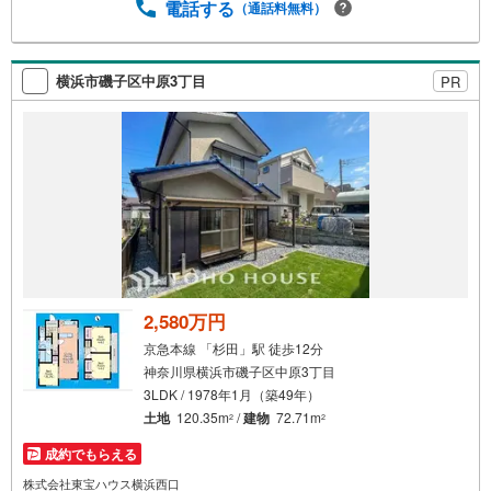
電話する
（通話料無料）
横浜市磯子区中原3丁目
PR
2,580万円
京急本線 「杉田」駅 徒歩12分
神奈川県横浜市磯子区中原3丁目
3LDK / 1978年1月（築49年）
土地
120.35m
/
建物
72.71m
2
2
成約でもらえる
株式会社東宝ハウス横浜西口