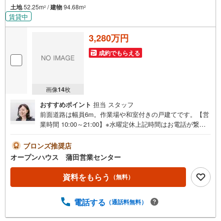
土地
52.25m
/
建物
94.68m
2
2
賃貸中
3,280万円
成約でもらえる
画像
14
枚
おすすめポイント
担当 スタッフ
前面道路は幅員6m。作業場や和室付きの戸建てです。【営
業時間 10:00～21:00】※水曜定休上記時間はお電話が繋が
りやすくなっております。ぜひお気軽にご連絡ください！
現地を見学される場合は「室内・現地を見学する（無
ブロンズ推奨店
料）」ボタンよりご希望の日時をご記入いただけますとス
オープンハウス 蒲田営業センター
ムーズにご案内が可能です。◎現地のご案内について・平
日や夜遅い時間帯もご案内が可能 ※定休日を除く・経験豊
資料をもらう
（無料）
富なスタッフが物件詳細を丁寧にご説明いたします。・車
でご自宅や最寄り駅等、ご指定の場所まで送迎します。・
電話する
（通話料無料）
チャイルドシートのご用意ございます。◎個別FP相談会
無料物件のご紹介だけでなく住宅ローン・資金のご相談、