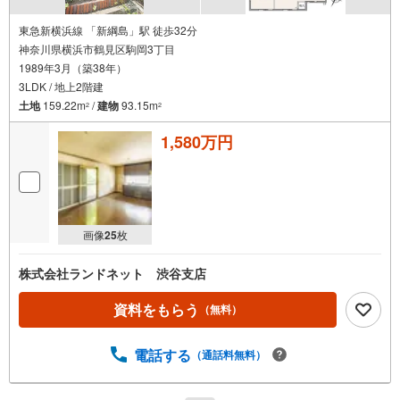
東急新横浜線 「新綱島」駅 徒歩32分
神奈川県横浜市鶴見区駒岡3丁目
1989年3月（築38年）
3LDK / 地上2階建
土地
159.22m
/
建物
93.15m
2
2
1,580万円
画像
25
枚
株式会社ランドネット 渋谷支店
資料をもらう
（無料）
電話する
（通話料無料）