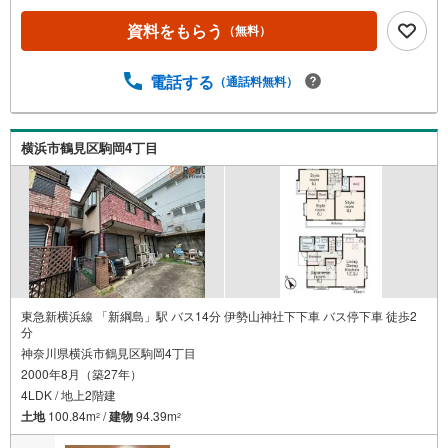
学する（無料）」ボタンよりご希望の日時をご記入いただ
けますとスムーズにご案内が可能です。◎現地のご案内に
資料をもらう
（無料）
ついて・平日や夜遅い時間帯もご案内が可能 ※定休日を除
く・経験豊富なスタッフが物件詳細を丁寧にご説明いたし
電話する
（通話料無料）
ます。・車でご自宅や最寄り駅等、ご指定の場所まで送迎
します。・チャイルドシートのご用意ございます。◎個別F
P相談会 無料物件のご紹介だけでなく住宅ローン・資金
のご相談、まずは家探しについて話を聞きたいという方も
横浜市鶴見区駒岡4丁目
大歓迎です！年間8000棟以上の限定物件を発表しているオ
ープンハウスだから出会える物件が多数ございます。ぜひ
お気軽にご連絡・ご相談ください！※限定物件:当社のみ、
もしくは当社を含めた数社でのみご紹介可能なオープンハ
ウス・ディベロップメントの物件
東急新横浜線 「新綱島」駅 バス14分 伊勢山神社下下車 バス停下車 徒歩2
分
神奈川県横浜市鶴見区駒岡4丁目
2000年8月（築27年）
4LDK / 地上2階建
土地
100.84m
/
建物
94.39m
2
2