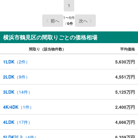
1
1
〜
6
件
前へ
次へ
/
6
件
横浜市鶴見区の間取りごとの価格相場
間取り（該当物件数）
平均価格
1LDK
（
2
件）
5,630万円
2LDK
（
9
件）
4,551万円
3LDK
（
14
件）
5,125万円
4K/4DK
（
1
件）
2,400万円
4LDK
（
17
件）
4,666万円
5LDK以上
（
4
件）
6,359万円