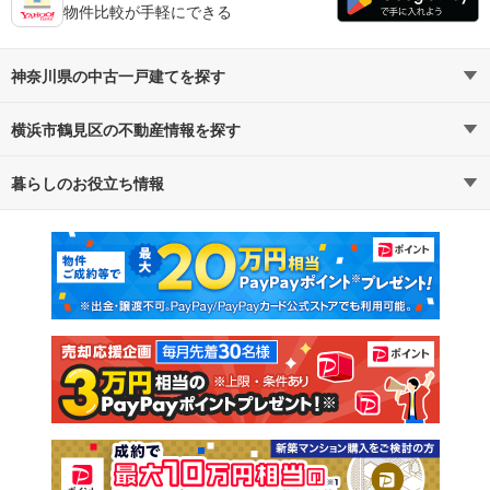
物件比較が手軽にできる
神奈川県の中古一戸建てを探す
横浜市鶴見区の不動産情報を探す
路線・駅から探す
地域から探す
暮らしのお役立ち情報
不動産・住宅
賃貸住宅
通勤・通学時間から探す
地図から探す
マンションカタログ
教えて！住まいの先生
新築マンション
中古マンション
新築一戸建て
中古一戸建て
注文住宅
土地
売却査定