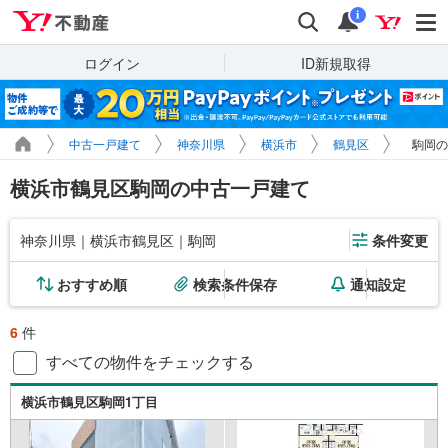
Yahoo!不動産
検索
通知
i
ログイン
ID新規取得
中古一戸建て
神奈川県
横浜市
鶴見区
駒岡の
横浜市鶴見区駒岡の中古一戸建て
神奈川県｜横浜市鶴見区｜駒岡
条件変更
おすすめ順
検索条件保存
通知設定
6
件
すべての物件をチェックする
横浜市鶴見区駒岡1丁目