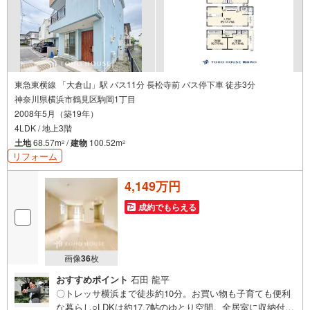
東急東横線 「大倉山」駅 バス11分 長松寺前 バス停下車 徒歩3分
神奈川県横浜市鶴見区駒岡1丁目
2008年5月（築19年）
4LDK / 地上3階
土地
68.57m
/
建物
100.52m
2
2
リフォーム
4,149万円
成約でもらえる
画像
36
枚
おすすめポイント
石田 龍平
〇トレッサ横浜まで徒歩約10分。お買い物も子育ても便利
な暮らし○LDKは約17.7帖のゆとり空間。全居室に収納付き