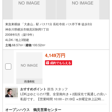
東急東横線 「大倉山」駅 バス11分 長松寺前 バス停下車 徒歩3分
神奈川県横浜市鶴見区駒岡1丁目
2008年5月（築19年）
4LDK / 地上3階建
土地
68.57m
/
建物
100.52m
2
2
4,149万円
成約でもらえる
画像
6
枚
おすすめポイント
担当 スタッフ
LDKはゆとりの17畳。全室南向き＋2面採光で風通しの良い
私邸です。【営業時間 10:00～21:00】※水曜定休上記時間
はお電話が繋がりやすくなっております。ぜひお気軽にご
連絡ください！現地を見学される場合は「室内・現地を見
オープンハウス 鶴見営業センター