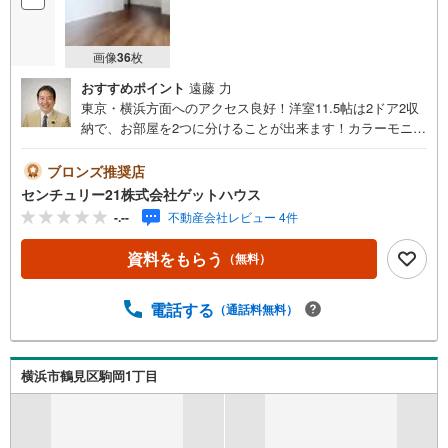
画像
36
枚
おすすめポイント
遠藤 力
東京・横浜方面へのアクセス良好！洋室11.5帖は2ドア2収
納で、お部屋を2つに分けることが出来ます！カラーモニタ
ー付きインターホンで安心です！3号棟●宅配ボックス●玄
関タッチキー●食器洗い乾燥機●浄水器●浴室暖房換気乾燥
ブロンズ推奨店
機●ウォシュレット●全居室ペアガラス■■安心と信頼の「セ
センチュリー21株式会社ゲットハウス
ンチュリー21ゲットハウス」にお任せ下さい■■東横線「綱
-.--
不動産会社レビュー 4件
島」駅徒歩1分！夜は20:30まで営業しておりますのでお仕
事帰りもお立ち寄りいただけますよ！～～・～～・～～・
資料をもらう
（無料）
～～・～～・～～・～～・～～・お客様のご要望お聞かせ
ください！●住宅には興味があるけど何から始めたらいい
の？●条件に合った物件をチョイスして欲しい●賃貸と売買
電話する
（通話料無料）
の違いは？●今の収入でどれくらいのローンが組めるか知り
たい～～・～～・～～・～～・～～・～～・～～・～～・
不動産購入には様々な「？」に遭遇します将来に関わる大
横浜市鶴見区駒岡1丁目
きなお買い物になりますのでライフプランのアドバイスや
ご提案もさせていただきます！急なご依頼も大歓迎！スピ
ーディーに対応いたします！