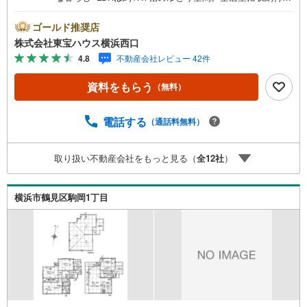
でお部屋をすっきり使えます○子供部屋やワークスペースを
確保しやすい、4LDKの間取りーーーーYahoo！ 不動産キャ
ゴールド推奨店
ンペーン対象店舗ーーーー当店で物件を成約するとPayPay
株式会社東宝ハウス横浜西口
ボーナスライトがもらえる「Yahoo！ 不動産 物件ご成約キ
4.8
不動産会社レビュー 42件
ャンペーン」の対象になります。「資料をもらう」「見学
予約をする」ボタンからお問い合わせください。※必ずYah
資料をもらう
（無料）
oo！ JAPAN IDでログインしてください。※PayPayボーナ
スライトは出金と譲渡はできません。有効期限は付与日か
ら60日です。ーーーーーーーーーーーーーーーーーーーー
電話する
（通話料無料）
ーーーーーー紹介金融機関/都市銀行利率/年利 0.95％（変
動金利）※上記金利は 2026年8月時点 のものであり、実際
取り扱い不動産会社をもっと見る（
全
12
社
）
の適用金利は融資実行時のものとなります。金利情勢によ
り表記の返済額と異なる場合があります。ーーーーーーー
ーーーーーーーーーーーーーーーーーー
横浜市鶴見区駒岡1丁目