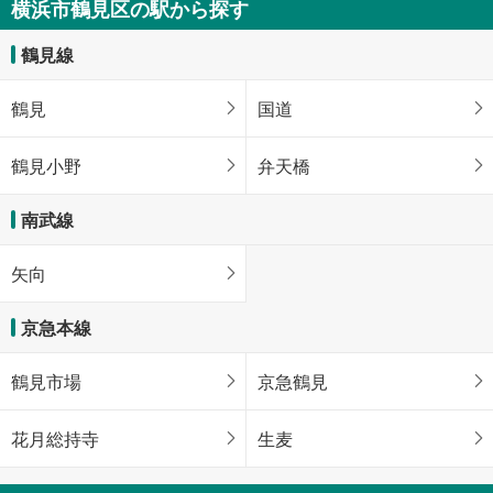
横浜市鶴見区の駅から探す
鶴見線
鶴見
国道
鶴見小野
弁天橋
南武線
矢向
京急本線
鶴見市場
京急鶴見
花月総持寺
生麦