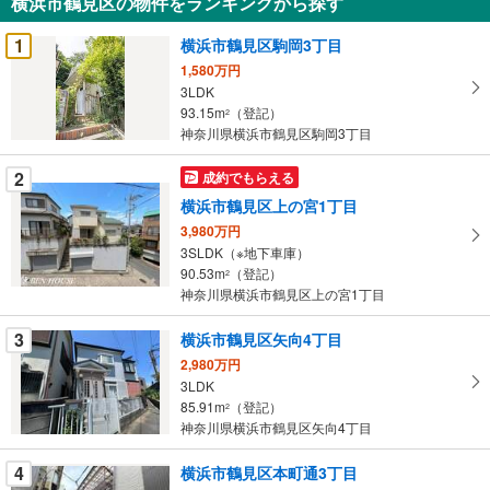
横浜市鶴見区の物件をランキングから探す
を
受
1
横浜市鶴見区駒岡3丁目
け
1,580万円
取
3LDK
る
93.15m
（登記）
2
・
神奈川県横浜市鶴見区駒岡3丁目
条
2
成約でもらえる
件
を
横浜市鶴見区上の宮1丁目
マ
3,980万円
イ
3SLDK（※地下車庫）
90.53m
（登記）
ペ
2
神奈川県横浜市鶴見区上の宮1丁目
ー
ジ
3
横浜市鶴見区矢向4丁目
に
2,980万円
保
3LDK
存
85.91m
（登記）
2
す
神奈川県横浜市鶴見区矢向4丁目
る
4
横浜市鶴見区本町通3丁目