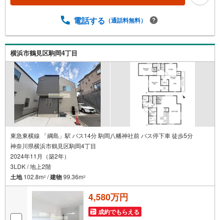
談会◆お客様にあった無理のない住宅ローンの試算やご購
入の際に実際かかる諸費用の概算も行っております。人生
電話する
（通話料無料）
最大のお買い物になりますので、しっかりとした資金計画
のアドバイスをさせて頂きます。◆優遇金利にこだわる◆
大きな金額を長期間で返済する住宅ローンは優遇金利が0.
横浜市鶴見区駒岡4丁目
1％変わるだけで、支払い総額に大きな変化が生じます。取
引の多い弊社は金融機関の特色、傾向、トレンドを熟知し
ておりますので、お客様のニーズにあった金融機関をご紹
介させて頂きます。
東急東横線 「綱島」駅 バス14分 駒岡八幡神社前 バス停下車 徒歩5分
神奈川県横浜市鶴見区駒岡4丁目
2024年11月（築2年）
3LDK / 地上2階
土地
102.8m
/
建物
99.36m
2
2
4,580万円
成約でもらえる