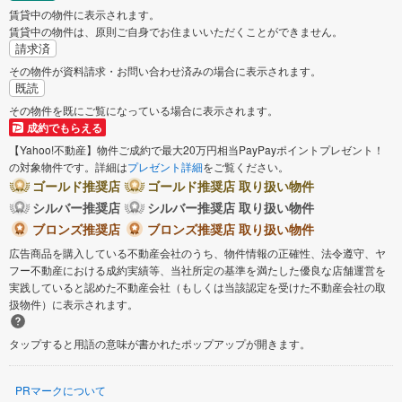
賃貸中の物件に表示されます。
賃貸中の物件は、原則ご自身でお住まいいただくことができません。
請求済
その物件が資料請求・お問い合わせ済みの場合に表示されます。
既読
その物件を既にご覧になっている場合に表示されます。
成約でもらえる
【Yahoo!不動産】物件ご成約で最大20万円相当PayPayポイントプレゼント！
の対象物件です。詳細は
プレゼント詳細
をご覧ください。
ゴールド推奨店
ゴールド推奨店 取り扱い物件
シルバー推奨店
シルバー推奨店 取り扱い物件
ブロンズ推奨店
ブロンズ推奨店 取り扱い物件
広告商品を購入している不動産会社のうち、物件情報の正確性、法令遵守、ヤ
フー不動産における成約実績等、当社所定の基準を満たした優良な店舗運営を
実践していると認めた不動産会社（もしくは当該認定を受けた不動産会社の取
扱物件）に表示されます。
タップすると用語の意味が書かれたポップアップが開きます。
PRマークについて