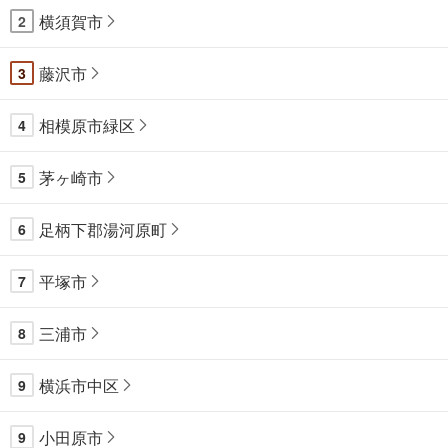
横須賀市
2
藤沢市
3
相模原市緑区
4
茅ヶ崎市
5
足柄下郡湯河原町
6
平塚市
7
三浦市
8
横浜市中区
9
小田原市
9