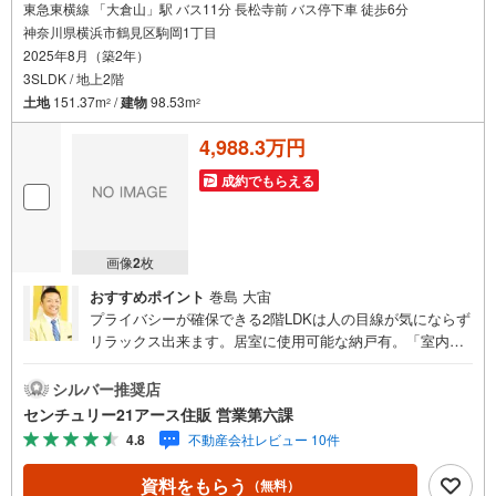
東急東横線 「大倉山」駅 バス11分 長松寺前 バス停下車 徒歩6分
神奈川県横浜市鶴見区駒岡1丁目
2025年8月（築2年）
3SLDK / 地上2階
土地
151.37m
/
建物
98.53m
2
2
4,988.3万円
成約でもらえる
画像
2
枚
おすすめポイント
巻島 大宙
プライバシーが確保できる2階LDKは人の目線が気にならず
リラックス出来ます。居室に使用可能な納戸有。「室内・
現地を見学する」ボタンよりご予約いただくとご見学がス
ムーズになります。【センチュリー21アース住販のポイン
シルバー推奨店
ト】◆センチュリオン獲得店舗◆全国約970店舗あるセンチ
センチュリー21アース住販 営業第六課
ュリー21のお店。その中でも、アメリカ本部が設ける一定
4.8
不動産会社レビュー 10件
基準を満たした、上位4％しか受賞できない賞。それが「セ
ンチュリオン」です。弊社はそのセンチュリオンを2002年
資料をもらう
（無料）
から欠かすことなく取り続けております。◆住宅ローン相