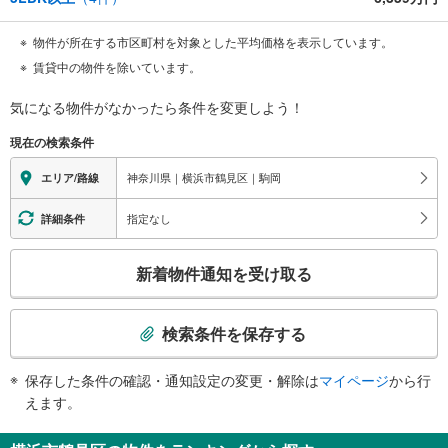
物件が所在する市区町村を対象とした平均価格を表示しています。
賃貸中の物件を除いています。
気になる物件がなかったら
条件を変更しよう！
現在の検索条件
神奈川県｜横浜市鶴見区｜駒岡
エリア/路線
指定なし
詳細条件
こ
新着物件通知を受け取る
の
検
索
検索条件を保存する
条
件
保存した条件の確認・通知設定の変更・解除は
マイページ
から行
で
えます。
通
知