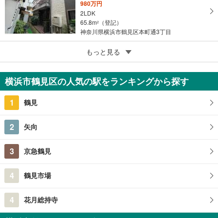
980万円
2LDK
65.8m
（登記）
2
神奈川県横浜市鶴見区本町通3丁目
5
もっと見る
成約でもらえる
横浜市鶴見区北寺尾7丁目
6,180万円
横浜市鶴見区の人気の駅をランキングから探す
2LDK
144.91m
2
1
鶴見
神奈川県横浜市鶴見区北寺尾7丁目
2
矢向
3
京急鶴見
4
鶴見市場
4
花月総持寺