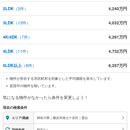
2LDK
（
2
件）
4,240万円
3LDK
（
13
件）
4,032万円
4K/4DK
（
7
件）
4,291万円
4LDK
（
11
件）
4,732万円
5LDK以上
（
8
件）
8,257万円
物件が所在する市区町村を対象とした平均価格を表示しています。
賃貸中の物件を除いています。
気になる物件がなかったら
条件を変更しよう！
現在の検索条件
神奈川県｜横浜市保土ケ谷区｜霞台
エリア/路線
指定なし
詳細条件