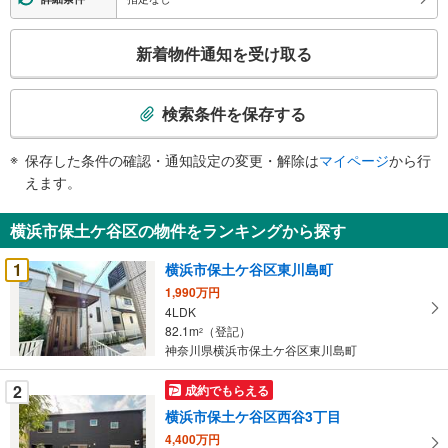
こ
新着物件通知を受け取る
の
検
索
検索条件を保存する
条
件
保存した条件の確認・通知設定の変更・解除は
マイページ
から行
で
えます。
通
知
横浜市保土ケ谷区の物件をランキングから探す
を
受
1
横浜市保土ケ谷区東川島町
け
1,990万円
取
4LDK
る
82.1m
（登記）
2
・
神奈川県横浜市保土ケ谷区東川島町
条
2
成約でもらえる
件
を
横浜市保土ケ谷区西谷3丁目
マ
4,400万円