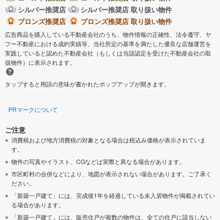
シルバー推奨店
シルバー推奨店 取り扱い物件
ブロンズ推奨店
ブロンズ推奨店 取り扱い物件
広告商品を購入している不動産会社のうち、物件情報の正確性、法令遵守、ヤ
フー不動産における成約実績等、当社所定の基準を満たした優良な店舗運営を
実践していると認めた不動産会社（もしくは当該認定を受けた不動産会社の取
扱物件）に表示されます。
タップすると用語の意味が書かれたポップアップが開きます。
PRマークについて
ご注意
消費税および地方消費税の対象となる場合は税込み価格が表示されていま
す。
物件の写真やイラスト、CGなどは実際と異なる場合があります。
市区町村の合併などにより、地図が表示されない場合があります。ご了承く
ださい。
「新築一戸建て」には、完成後1年を経過している未入居物件が掲載されてい
る場合があります。
「新築一戸建て」には、販売住戸が複数の物件は、全ての住戸に該当しない