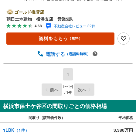
板が目印開放的な接客スペースとDVDや遊び道具が揃った
キッズコーナーやおむつ替えができる授乳室も完備お子様
ゴールド推奨店
連れでも安心です。提携駐車場もございます■■■ご来場の
朝日土地建物 横浜支店 営業5課
際は、事前にご予約をお願いします■■■「室内・現地を見
4.68
不動産会社レビュー 32件
学する」ボタンよりご予約頂くとスムーズ！■現地ご案内■
お客様の貴重なお時間の中でご希望の情報をご案内しま
資料をもらう
（無料）
す。おおよその所要時間や内容は下記をご参考ください〇
ご希望条件のご相談（30分～）〇資金計画のご相談（30分
～）〇現地/物件見学（30分～）〇周辺環境のご紹介（30分
電話する
（通話料無料）
～）■ライフスタイルは人により様々■ご家族の思いを受け
止めて私達は様々なご要望にお応え致します！【コロナウ
イルス予防対策実施中】〇ご入店時の検温とアルコール除
1
菌を設置しております〇接客ブースでは、お席の間隔を通
常より広くお取りします〇全営業車に乗降車時の消毒、除
1
〜
1
件
前へ
次へ
菌シート等を常備しております〇物件見学用に使い捨てス
/
1
件
リッパ・使い捨て手袋をご用意します
横浜市保土ケ谷区の間取りごとの価格相場
間取り（該当物件数）
平均価格
1LDK
（
1
件）
3,380万円