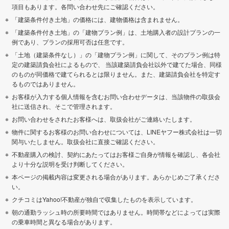
項目もあります。各問い合わせ先にご確認ください。
「建築条件付き土地」の価格には、建物価格は含まれません。
「建築条件付き土地」の「建物プラン例」は、土地購入者の設計プランの一
例であり、プランの採用可否は任意です。
「土地（建築条件なし）」の「建物プラン例」に関して、そのプラン例は特
定の建築請負会社によるもので、 当該建築請負会社以外で建てた場合、同様
のものが同価格で建てられるとは限りません。また、建築請負会社を特定す
るものではありません。
お客様が入力する個人情報を含むお問い合わせデータは、当該物件の取扱会
社に送信され、そこで管理されます。
お問い合わせをされたお客様へは、取扱会社がご連絡いたします。
物件に関するお客様のお問い合わせについては、LINEヤフー株式会社は一切
関与いたしません。取扱会社に直接ご確認ください。
不動産購入の検討、契約にあたってはお客様ご自身が情報を確認し、各会社
より十分な説明を受け判断してください。
本ページの掲載内容は変更される場合があります。あらかじめご了承くださ
い。
クチコミはYahoo!不動産が独自で収集したものを表示しています。
朝の通勤ラッシュ時の所要時間ではありません。時間帯などによっては実際
の乗車時間と異なる場合があります。