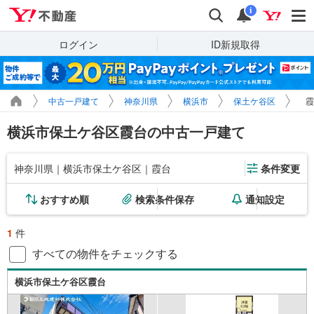
Yahoo!不動産
検索
通知
i
ログイン
ID新規取得
中古一戸建て
神奈川県
横浜市
保土ケ谷区
霞
横浜市保土ケ谷区霞台の中古一戸建て
神奈川県｜横浜市保土ケ谷区｜霞台
条件変更
おすすめ順
検索条件保存
通知設定
1
件
すべての物件をチェックする
横浜市保土ケ谷区霞台