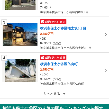
イ
3LDK
74.63m
ペ
2
神奈川県横浜市保土ケ谷区西谷3丁目
ー
ジ
3
成約でもらえる
に
横浜市保土ケ谷区権太坂3丁目
保
2,480万円
存
4DK
す
87.35m
（登記）
2
る
神奈川県横浜市保土ケ谷区権太坂3丁目
4
成約でもらえる
横浜市保土ケ谷区仏向町
2,450万円
4LDK
93.56m
（登記）
2
神奈川県横浜市保土ケ谷区仏向町
5
横浜市保土ケ谷区鎌谷町
もっと見る
1,800万円
4LDK
横浜市保土ケ谷区の人気の駅をランキングから探す
105.98m
（登記）
2