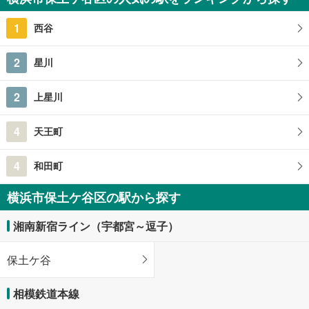
神奈川県横浜市保土ケ谷区鎌谷町
1
西谷
2
星川
2
上星川
4
天王町
4
和田町
横浜市保土ケ谷区の駅から探す
湘南新宿ライン（宇都宮～逗子）
保土ケ谷
相模鉄道本線