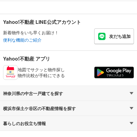
Yahoo!不動産 LINE公式アカウント
新着物件をいち早くお届け！
友だち追加
便利な機能のご紹介
Yahoo!不動産 アプリ
地図でサクッと物件探し
物件比較が手軽にできる
神奈川県の中古一戸建てを探す
横浜市保土ケ谷区の不動産情報を探す
路線・駅から探す
地域から探す
暮らしのお役立ち情報
不動産・住宅
賃貸住宅
通勤・通学時間から探す
地図から探す