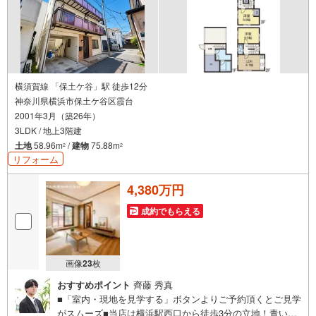
横須賀線 「保土ケ谷」駅 徒歩12分
神奈川県横浜市保土ケ谷区霞台
2001年3月（築26年）
3LDK / 地上3階建
土地
58.96m
/
建物
75.88m
2
2
リフォーム
4,380万円
成約でもらえる
画像
23
枚
おすすめポイント
齊藤 秀真
■「室内・現地を見学する」ボタンよりご予約頂くとご見学
がスムーズ■当店は横浜駅西口から徒歩3分の立地！青い看