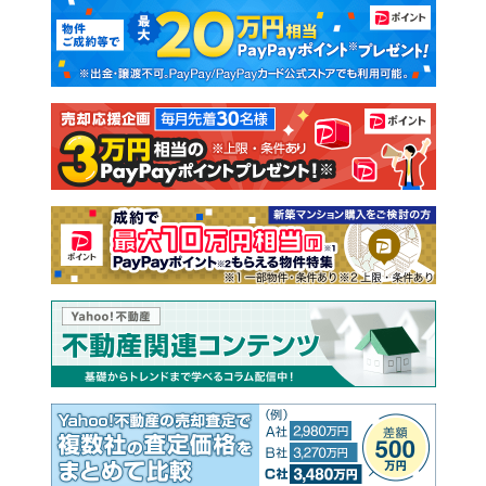
マンションカタログ
教えて！住まいの先生
新築マンション
中古マンション
新築一戸建て
中古一戸建て
注文住宅
土地
売却査定