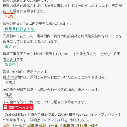
複数の価格が表示されている物件に関しましてはそのうちの１つ以上に更新が
あった場合に表示されます。
NEW
情報公開日が7日以内の場合に表示されます。
建築条件付き土地
売買契約にあたって一定期間内に特定の建設会社と建築請負契約を結ぶことを
条件にしている土地に表示されます。
未入居
建築工事完了日から1年以上経過したものの、まだ誰も住んだことがない住宅に
表示されます。
賃貸中
賃貸中の物件に表示されます。
賃貸中の物件は、原則ご自身でお住まいいただくことができません。
請求済
その物件が資料請求・お問い合わせ済みの場合に表示されます。
既読
その物件を既にご覧になっている場合に表示されます。
成約でもらえる
【Yahoo!不動産】物件ご成約で最大20万円相当PayPayポイントプレゼント！
の対象物件です。詳細は
プレゼント詳細
をご覧ください。
ゴールド推奨店
ゴールド推奨店 取り扱い物件