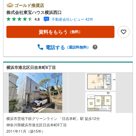
による）ーーーーYahoo！ 不動産キャンペーン対象店舗ー
ゴールド推奨店
ーーー当店で物件を成約するとPayPayボーナスライトがも
株式会社東宝ハウス横浜西口
らえる「Yahoo！ 不動産 物件ご成約キャンペーン」の対象
4.8
不動産会社レビュー 42件
になります。「資料をもらう」「見学予約をする」ボタン
からお問い合わせください。※必ずYahoo！ JAPAN IDでロ
資料をもらう
（無料）
グインしてください。※PayPayボーナスライトは出金と譲
渡はできません。有効期限は付与日から60日です。ーーー
ーーーーーーーーーーーーーーーーーーーーーーー紹介金
電話する
（通話料無料）
融機関/都市銀行利率/年利 0.95％（変動金利）※上記金利は
2026年8月時点 のものであり、実際の適用金利は融資実行
時のものとなります。金利情勢により表記の返済額と異な
横浜市港北区日吉本町6丁目
る場合があります。ーーーーーーーーーーーーーーーーー
ーーーーーーーー
横浜市営地下鉄グリーンライン 「日吉本町」駅 徒歩12分
神奈川県横浜市港北区日吉本町6丁目
2011年11月（築15年）