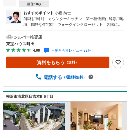
画像
10
枚
おすすめポイント
小幡 純士
2駅利用可能 カウンターキッチン 第一種低層住居専用地
域 閑静な住宅街 ウォークインクローゼット 各階にト
イレ有 リビングイン階段 都市ガス東宝ハウス町田はま
ず、お客様一人一人を知り、理解することから始めます。
シルバー推奨店
お客様のお話をきちんとお聞きし、しっかり話し合う
東宝ハウス町田
「心」のコミュニケーションが大切になります。だからこ
4.68
不動産会社レビュー 32件
そ、それぞれのお客様にベストな「住まい」をご提案をす
ることができるのです。インターネット予約で当日見学が
資料をもらう
（無料）
可能！（1）［室内・現地を見学する］をクリック（2）本
日～4日以内をご希望の方は「ご要望・ご質問欄」に希望日
時をご記入ください！【主要不動産流通各社の2025年度中
電話する
（通話料無料）
間期の売買仲介実績において、全国第9位の売買仲介実績で
す】※住宅新報よりたくさんのお客様からのお言葉に感謝し
てこれからも楽しく素敵なお家探しをお約束します。お家
横浜市港北区日吉本町6丁目
探しを始めてみようと思われたらまずは、お気軽に東宝ハ
ウス町田に相談してみませんか？スタッフ一同お客様のお
問合せをお待ちしております。