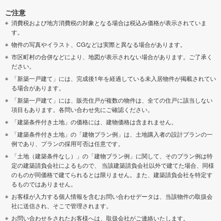
ご注意
消費税および地方消費税の対象となる場合は税込み価格が表示されていま
す。
物件の写真やイラスト、CGなどは実際と異なる場合があります。
市区町村の合併などにより、地図が表示されない場合があります。ご了承く
ださい。
「新築一戸建て」には、完成後1年を経過している未入居物件が掲載されてい
る場合があります。
「新築一戸建て」には、販売住戸が複数の物件は、全ての住戸に該当しない
項目もあります。各問い合わせ先にご確認ください。
「建築条件付き土地」の価格には、建物価格は含まれません。
「建築条件付き土地」の「建物プラン例」は、土地購入者の設計プランの一
例であり、プランの採用可否は任意です。
「土地（建築条件なし）」の「建物プラン例」に関して、そのプラン例は特
定の建築請負会社によるもので、 当該建築請負会社以外で建てた場合、同様
のものが同価格で建てられるとは限りません。また、建築請負会社を特定す
るものではありません。
お客様が入力する個人情報を含むお問い合わせデータは、当該物件の取扱会
社に送信され、そこで管理されます。
お問い合わせをされたお客様へは、取扱会社がご連絡いたします。