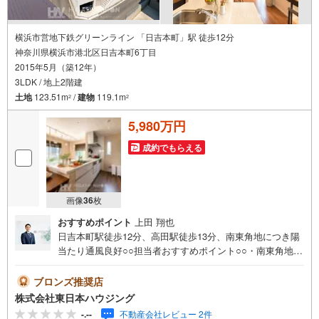
横浜市営地下鉄グリーンライン 「日吉本町」駅 徒歩12分
神奈川県横浜市港北区日吉本町6丁目
2015年5月（築12年）
3LDK / 地上2階建
土地
123.51m
/
建物
119.1m
2
2
5,980万円
成約でもらえる
画像
36
枚
おすすめポイント
上田 翔也
日吉本町駅徒歩12分、高田駅徒歩13分、南東角地につき陽
当たり通風良好○○担当者おすすめポイント○○・南東角地に
つき、陽当たり・通風ともに良好な開放感あふれる住ま
い。・「日吉本町」駅徒歩12分、「高田」駅徒歩13分の2
ブロンズ推奨店
駅利用可能で、通勤・通学にも便利な立地。・角地ならで
株式会社東日本ハウジング
はの開放感があり、心地よい陽光と爽やかな風を感じなが
-.--
不動産会社レビュー 2件