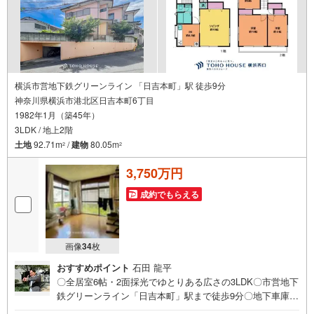
横浜市営地下鉄グリーンライン 「日吉本町」駅 徒歩9分
神奈川県横浜市港北区日吉本町6丁目
1982年1月（築45年）
3LDK / 地上2階
土地
92.71m
/
建物
80.05m
2
2
3,750万円
成約でもらえる
画像
34
枚
おすすめポイント
石田 龍平
〇全居室6帖・2面採光でゆとりある広さの3LDK〇市営地下
鉄グリーンライン「日吉本町」駅まで徒歩9分〇地下車庫は
大事なお車や自転車などを雨風から守ってくれます（車種