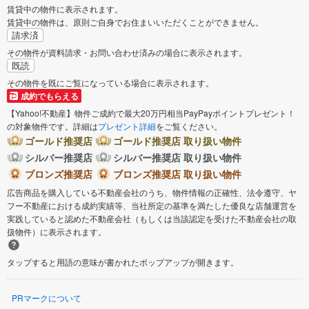
賃貸中の物件に表示されます。
賃貸中の物件は、原則ご自身でお住まいいただくことができません。
請求済
その物件が資料請求・お問い合わせ済みの場合に表示されます。
既読
その物件を既にご覧になっている場合に表示されます。
成約でもらえる
【Yahoo!不動産】物件ご成約で最大20万円相当PayPayポイントプレゼント！
の対象物件です。詳細は
プレゼント詳細
をご覧ください。
ゴールド推奨店
ゴールド推奨店 取り扱い物件
シルバー推奨店
シルバー推奨店 取り扱い物件
ブロンズ推奨店
ブロンズ推奨店 取り扱い物件
広告商品を購入している不動産会社のうち、物件情報の正確性、法令遵守、ヤ
フー不動産における成約実績等、当社所定の基準を満たした優良な店舗運営を
実践していると認めた不動産会社（もしくは当該認定を受けた不動産会社の取
扱物件）に表示されます。
タップすると用語の意味が書かれたポップアップが開きます。
PRマークについて