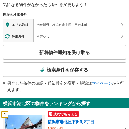
気になる物件がなかったら
条件を変更しよう！
現在の検索条件
神奈川県｜横浜市港北区｜日吉本町
エリア/路線
指定なし
詳細条件
こ
新着物件通知を受け取る
の
検
索
検索条件を保存する
条
件
保存した条件の確認・通知設定の変更・解除は
マイページ
から行
で
えます。
通
知
横浜市港北区の物件をランキングから探す
を
受
1
成約でもらえる
け
横浜市港北区下田町2丁目
取
4,980万円