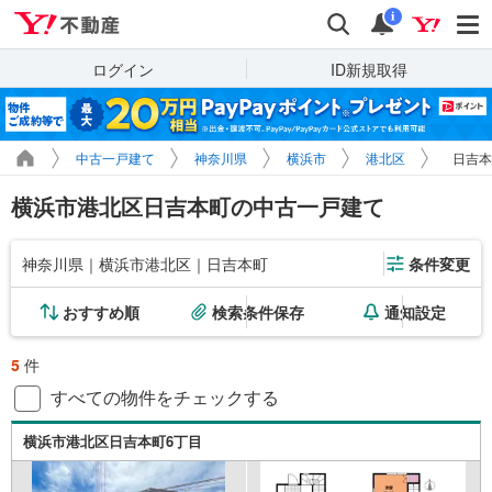
Yahoo!不動産
検索
通知
i
ログイン
ID新規取得
中古一戸建て
神奈川県
横浜市
港北区
日吉本
横浜市港北区日吉本町の中古一戸建て
神奈川県｜横浜市港北区｜日吉本町
条件変更
おすすめ順
検索条件保存
通知設定
5
件
すべての物件をチェックする
横浜市港北区日吉本町6丁目