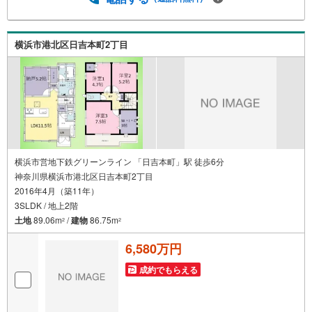
情報まで何でもお聞き下さい。・営業時間 午前9時～午後6
時 （定休日:水曜日）この時間帯はお電話でのお問い合わせ
がスムーズにご案内できます。★物件ツアー大歓迎です！
横浜市港北区日吉本町2丁目
「室内・現地を見学する」ボタンよりお問合せ下さい。ス
タッフよりご案内可能な日程をご連絡させていただきま
す。
横浜市営地下鉄グリーンライン 「日吉本町」駅 徒歩6分
神奈川県横浜市港北区日吉本町2丁目
2016年4月（築11年）
3SLDK / 地上2階
土地
89.06m
/
建物
86.75m
2
2
6,580万円
成約でもらえる