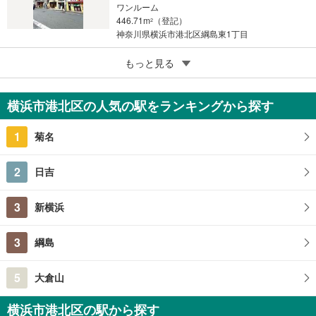
ワンルーム
446.71m
（登記）
2
神奈川県横浜市港北区綱島東1丁目
4
もっと見る
成約でもらえる
横浜市港北区篠原町
2,500万円
横浜市港北区の人気の駅をランキングから探す
2LDK
65.47m
2
1
菊名
神奈川県横浜市港北区篠原町
2
日吉
3
新横浜
3
綱島
5
大倉山
横浜市港北区の駅から探す