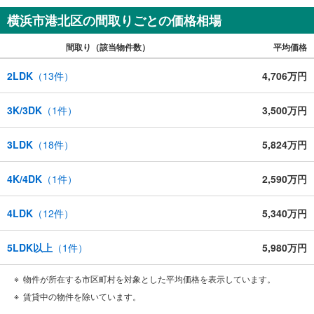
件:当社のみ、もしくは当社を含めた数社でのみご紹介可能
なオープンハウス・ディベロップメントの物件
横浜市港北区の間取りごとの価格相場
間取り（該当物件数）
平均価格
2LDK
（
13
件）
4,706万円
3K/3DK
（
1
件）
3,500万円
3LDK
（
18
件）
5,824万円
4K/4DK
（
1
件）
2,590万円
4LDK
（
12
件）
5,340万円
5LDK以上
（
1
件）
5,980万円
物件が所在する市区町村を対象とした平均価格を表示しています。
賃貸中の物件を除いています。