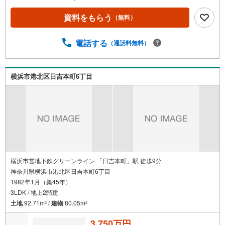
ら暮らせます。・前面道路とのゆとりがあり、採光性・プ
ライバシー性にも配慮された住環境。・地下車庫付きで、
資料をもらう
（無料）
愛車を風雨から守れる安心の設計。敷地を有効活用し、ゆ
とりある住空間を実現しています。■お客様に最適のお支払
いプランをご提案します■無料の住宅ローン事前審査手続は
電話する
（通話料無料）
最短翌日回答可！【営業時間 9:00-19:00】定休日:なし（年
末年始を除く）上記時間はお電話が繋がりやすくなってお
ります。ぜひお気軽にご連絡下さい！現地を見学される場
横浜市港北区日吉本町6丁目
合は「室内・現地を見学する（無料）」ボタンよりご希望
の日時をご記入いただけますとスムーズにご案内が可能で
す。
横浜市営地下鉄グリーンライン 「日吉本町」駅 徒歩9分
神奈川県横浜市港北区日吉本町6丁目
1982年1月（築45年）
3LDK / 地上2階建
土地
92.71m
/
建物
80.05m
2
2
3,750万円