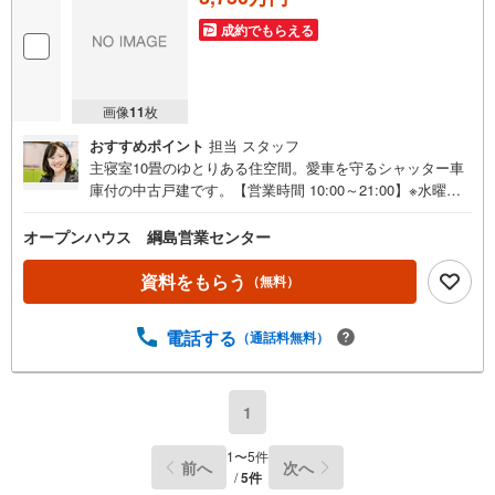
成約でもらえる
画像
11
枚
おすすめポイント
担当 スタッフ
主寝室10畳のゆとりある住空間。愛車を守るシャッター車
庫付の中古戸建です。【営業時間 10:00～21:00】※水曜定
休上記時間はお電話が繋がりやすくなっております。ぜひ
お気軽にご連絡ください！現地を見学される場合は「室
オープンハウス 綱島営業センター
内・現地を見学する（無料）」ボタンよりご希望の日時を
ご記入いただけますとスムーズにご案内が可能です。◎現
資料をもらう
（無料）
地のご案内について・平日や夜遅い時間帯もご案内が可
能 ※定休日を除く・経験豊富なスタッフが物件詳細を丁寧
電話する
（通話料無料）
にご説明いたします。・車でご自宅や最寄り駅等、ご指定
の場所まで送迎します。・チャイルドシートのご用意ござ
います。◎個別FP相談会 無料物件のご紹介だけでなく住
宅ローン・資金のご相談、まずは家探しについて話を聞き
1
たいという方も大歓迎です！年間8000棟以上の限定物件を
発表しているオープンハウスだから出会える物件が多数ご
1
〜
5
件
前へ
次へ
ざいます。ぜひお気軽にご連絡・ご相談ください！※限定物
/
5
件