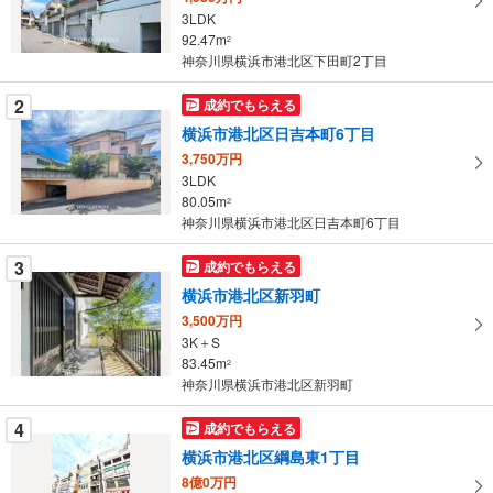
る
3LDK
・
92.47m
2
条
神奈川県横浜市港北区下田町2丁目
件
を
2
成約でもらえる
マ
横浜市港北区日吉本町6丁目
イ
3,750万円
ペ
3LDK
ー
80.05m
2
神奈川県横浜市港北区日吉本町6丁目
ジ
に
3
成約でもらえる
保
横浜市港北区新羽町
存
す
3,500万円
3K＋S
る
83.45m
2
神奈川県横浜市港北区新羽町
4
成約でもらえる
横浜市港北区綱島東1丁目
8億0万円