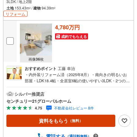
3LDK / 地上2階
土地
153.43m
/
建物
94.39m
2
2
リフォーム
4,780万円
成約でもらえる
画像
36
枚
おすすめポイント
工藤 幸治
・内外装リフォーム済（2025年8月）・南向きの明るいお
部屋・LDK18.4帖・全居室6帖の使いやすい3LDK・2つの洋
室は引戸を開放して一体で使えます・全居室に収納付・会
話の弾む対面キッチン採用▼センチュリー21グローバルホ
シルバー推奨店
ームはこんな会社です▼・ 地域密着、横浜市神奈川区を中
センチュリー21グローバルホーム
心に不動産多数お取り扱いしています。戸建、マンショ
4.75
不動産会社レビュー 8件
ン、土地の購入から売却までお家にまつわることは何でも
お任せください。・経験豊富なスタッフが揃っています。
資料をもらう
（無料）
住宅ローン、保険、不動産に関わる各種手続きは、お客様
に最適なご提案をさせて頂きます。また、物件だけではな
く、地元情報も知り尽くしてます！学区のことからグルメ
電話する
（通話料無料）