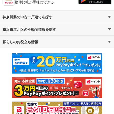
物件比較が手軽にできる
神奈川県の中古一戸建てを探す
横浜市港北区の不動産情報を探す
路線・駅から探す
地域から探す
暮らしのお役立ち情報
不動産・住宅
賃貸住宅
通勤・通学時間から探す
地図から探す
マンションカタログ
教えて！住まいの先生
新築マンション
中古マンション
新築一戸建て
中古一戸建て
注文住宅
土地
売却査定