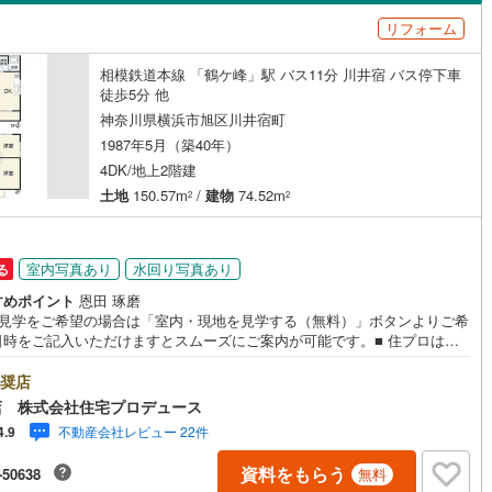
島根
岡山
広島
山口
瀬谷区
(
41
)
リフォーム
)
中尾
(
2
)
都市線
（
0
）
(
0
)
バリアフリー住宅
東急目黒線
(
0
)
（
1
）
青葉区
(
77
)
香川
愛媛
高知
相模鉄道本線 「鶴ケ峰」駅 バス11分 川井宿 バス停下車
浜線
(
0
)
京急本線
(
0
)
け
（
0
）
平屋・1階建て
（
0
）
保存した条件を見る
徒歩5分 他
中央区
(
134
)
線
(
0
)
京急久里浜線
(
0
)
ルーム（納戸）
（
1
）
神奈川県横浜市旭区川井宿町
佐賀
長崎
熊本
大分
1987年5月（築40年）
いずみ野線
(
0
)
相模鉄道新横浜線
(
0
)
(
52
)
平塚市
(
128
)
4DK/地上2階建
土地
150.57m
/
建物
74.52m
鉄道みなとみらい線
(
0
)
江ノ島電鉄
(
0
)
2
2
23
)
小田原市
(
77
)
駅が始発駅
（
1
）
海まで2km以内
（
0
）
この条件で検索する
この条件で検索する
この条件で検索する
この条件で検索する
この条件で検索する
この条件で検索する
市区町村以下を選択
市区町村を選択す
駅を選択する
鉄道
(
0
)
箱根登山ケーブルカー
(
0
)
0
)
三浦市
(
8
)
室内写真あり
水回り写真あり
る
建ち方、日当たり
29
)
大和市
(
69
)
すめポイント
恩田 琢磨
以上
（
1
）
角地
（
0
）
地見学をご希望の場合は「室内・現地を見学する（無料）」ボタンよりご希
(
48
)
座間市
(
48
)
日時をご記入いただけますとスムーズにご案内が可能です。■ 住プロは、
2
）
区・旭区・泉区・戸塚区・保土ケ谷区・大和市の不動産売買専門会社で
4
)
三浦郡葉山町
(
13
)
 最新物件情報や当社限定の物件情報も多数ご用意！お気軽にお問合せ下さ
奨店
社独自の住宅ローン提案システム 弊社ではファイナンシャル
店 株式会社住宅プロデュース
スタッフによる【丁寧な資金アドバイス】【ファイナンシャルプラン提案
町
(
19
)
中郡二宮町
(
12
)
不動産会社レビュー 22件
4.9
作成】を随時行っております。意外に知らないお客様が多い【定年時の住
ダイニング15畳以上
ーン残高】【住宅購入者だけが加入できる無料の生命保険】【13年間もら
大井町
(
4
)
足柄上郡松田町
(
1
)
資料をもらう
-50638
無料
、国からの特別ボーナス】これから多くなる【教育費】住宅を買った後か