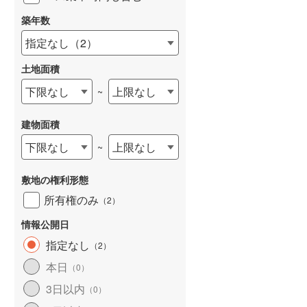
築年数
指定なし
（
2
）
土地面積
下限なし
上限なし
~
建物面積
下限なし
上限なし
~
敷地の権利形態
所有権のみ
（
2
）
情報公開日
指定なし
（
2
）
本日
（
0
）
3日以内
（
0
）