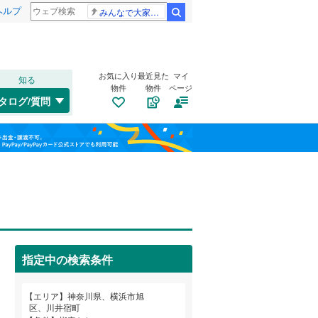
ヘルプ
みんなで大家さん 2881億円
検索
お気に入り
最近見た
マイ
知る
物件
物件
ページ
東海道本線
(
0
)
タログ/質問
中原区
今宿南町
(
31
(
2
)
)
福島
横浜線
(
2
)
宮前区
金が谷
(
(
50
4
)
)
相模線
(
0
)
栃木
群馬
山梨
川井本町
(
4
)
埼京線
(
0
)
さちが丘
トイレ２か所
(
2
)
（
1
）
西区
(
19
)
鶴ケ峰
太陽光発電システム
(
5
)
（
0
）
保土ケ谷区
(
43
)
指定中の検索条件
東希望が丘
(
2
)
港北区
(
51
)
和歌山
南希望が丘
(
1
)
小田急江ノ島線
(
0
)
エリア
神奈川県、横浜市旭
旭区
(
95
)
区、川井宿町
上白根
(
2
)
東急大井町線
(
0
)