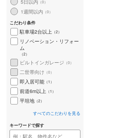
5日以内
（
0
）
1週間以内
（
0
）
こだわり条件
駐車場2台以上
（
2
）
リノベーション・リフォー
ム
（
2
）
ビルトインガレージ
（
0
）
二世帯向け
（
0
）
即入居可能
（
1
）
前道6m以上
（
1
）
平坦地
（
2
）
すべてのこだわりを見る
キーワードで探す