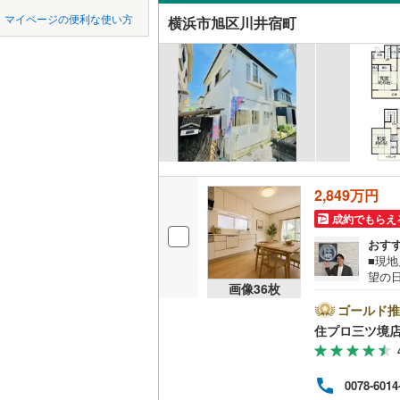
中国
鳥取
緑区
(
57
)
マイページの便利な使い方
横浜市旭区川井宿町
中白根
(
9
吹き抜け
東急田園
泉区
(
45
)
四国
徳島
今宿
東急新横
(
4
)
二世帯向
相模原市
緑区
(
91
)
京急逗子
サービス
九州・沖縄
福岡
相模鉄道
神奈川県のその
横須賀市
立地
ほかの地域
横浜高速
藤沢市
(
1
最寄りの
0
0
0
0
0
0
箱根登山
2,849万円
該当物件
該当物件
該当物件
該当物件
該当物件
該当物件
件
件
件
件
件
件
逗子市
(
1
成約でもらえ
配置、向き、
厚木市
(
1
おす
前道6m
■現
海老名市
望の
画像
36
枚
平坦地
（
瀬谷
綾瀬市
(
7
す！
ゴールド推
い!! -------------- 弊
住プロ三ツ境
LD
専門
中郡大磯
書の
リビング
宅ロ
足柄上郡
0078-6014
える
（
1
）