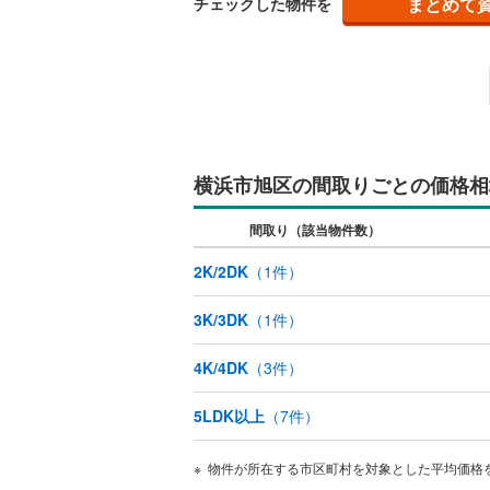
まとめて
チェックした物件を
ウッドデ
構造・規模・
耐震、免
（
0
）
横浜市旭区の間取りごとの価格相
オンライン対
間取り（該当物件数）
オンライ
2K/2DK
（
1
件）
オンライ
3K/3DK
（
1
件）
4K/4DK
（
3
件）
5LDK以上
（
7
件）
物件が所在する市区町村を対象とした平均価格