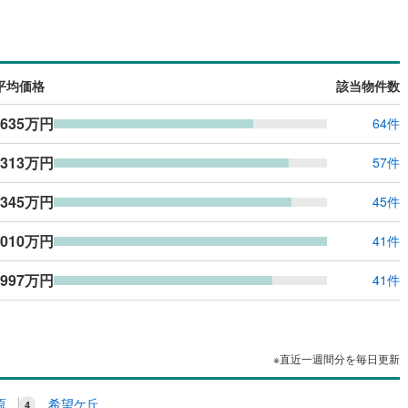
平均価格
該当物件数
,635万円
64件
,313万円
57件
,345万円
45件
,010万円
41件
,997万円
41件
※直近一週間分を毎日更新
原
希望ケ丘