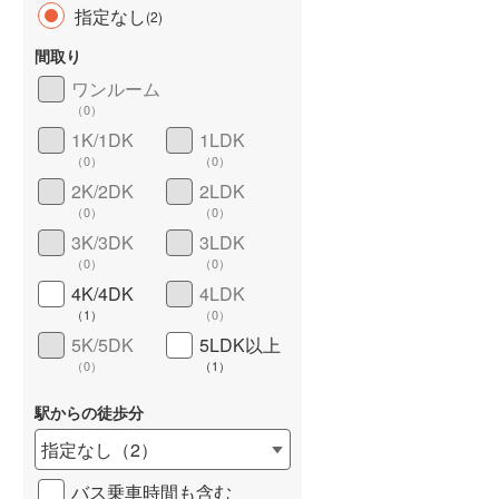
指定なし
(
2
)
間取り
ワンルーム
（
0
）
長期優良住宅
（
0
）
1K/1DK
1LDK
（
0
）
（
0
）
2K/2DK
2LDK
（
0
）
（
0
）
3K/3DK
3LDK
（
0
）
（
0
）
4K/4DK
4LDK
詳しく見る
（
1
）
（
0
）
5K/5DK
5LDK以上
（
0
）
（
1
）
駅からの徒歩分
指定なし
（
2
）
バス乗車時間も含む