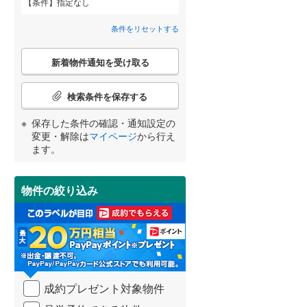
条件
指定なし
栄区
(
24
)
中沢
(
2
)
間取り変更可能
こどもの国線
(
0
)
（
0
）
条件をリセットする
都筑区
(
34
)
京急大師線
(
0
)
3階建て以上
（
0
）
こ
新着物件通知を受け取る
の
南区
(
90
)
相模鉄道本線
(
2
)
宮崎
鹿児島
沖縄
検
索
検索条件を保存する
横浜シーサイドライン
(
0
)
鎌倉市
(
53
)
条
件
保存した条件の確認・通知設定の
湘南モノレール江の島線
(
0
)
茅ヶ崎市
(
98
)
で
小学校まで1km以内
（
2
）
変更・解除は
マイページ
から行え
通
する
る
条件をリセットする
条件をリセットする
条件をリセットする
条件をリセットする
条件をリセットする
条件をリセットする
伊豆箱根鉄道大雄山線
(
0
)
ます。
秦野市
(
58
)
知
を
伊勢原市
(
42
)
受
物件の絞り込み
南道路
（
0
）
け
南足柄市
(
15
)
取
る
高座郡寒川町
(
18
)
・
条
足柄上郡中井町
(
1
)
件
を
成約プレゼント対象物件
足柄上郡山北町
(
3
)
マ
イ