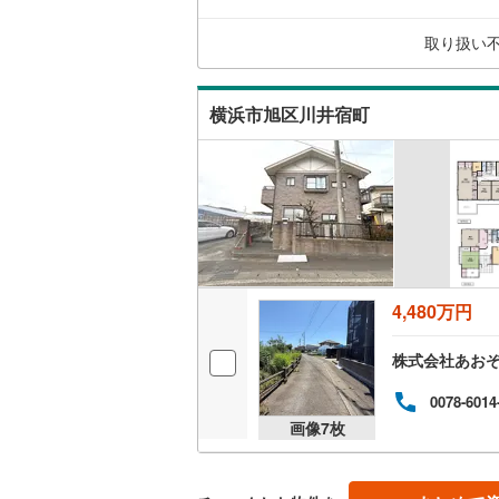
ら始
足柄上郡
探しの
取り扱い
---
キッチン
足柄下郡
独立型キ
横浜市旭区川井宿町
販売、価格、
即入居可
浴室
浴室乾燥
4,480万円
収納
株式会社あお
ウォーク
0078-6014
（
1
）
画像
7
枚
バルコニー、