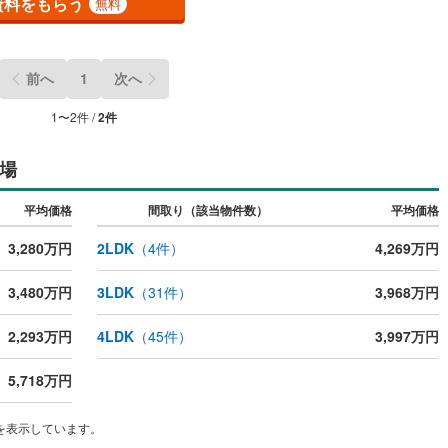
資料をもらう
無料
ッキあり
（
0
）
施工・品質・工法関連
前へ
1
次へ
震、制震構造
住宅性能評価付き
（
0
）
1
〜
2
件 /
2
件
場
応
平均価格
間取り（該当物件数）
平均価格
ン内見(相談)可
（
1
）
IT重説可
（
1
）
3,280万円
2LDK
（
4
件）
4,269万円
ン対応とは？
3,480万円
3LDK
（
31
件）
3,968万円
2,293万円
4LDK
（
45
件）
3,997万円
5,718万円
を表示しています。