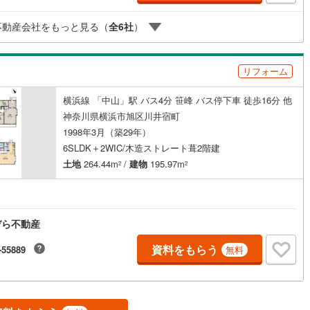
まる【住宅ローン返済】65歳以上から必要になる【老後の費用負担】住宅
開成町
(
3
)
足柄下郡箱根町
(
2
)
【このタイミング】で不安な部分を明確にしていきませんか？？ -----------
不動産会社をもっと見る（
全
6
社
）
湯河原町
(
28
)
愛甲郡愛川町
(
34
)
ッチン
（
2
）
対面キッチン
（
1
）
リフォーム
契約、入居関連など
横浜線 「中山」駅 バス4分 笹峰 バス停下車 徒歩16分 他
神奈川県横浜市旭区川井宿町
能
（
1
）
1998年3月（築29年）
6SLDK＋2WIC/木造ストレート葺2階建
土地
264.44m
/
建物
195.97m
2
2
機あり
（
2
）
ぞら不動産
インクローゼット
床下収納
（
1
）
資料をもらう
-55889
無料
庭