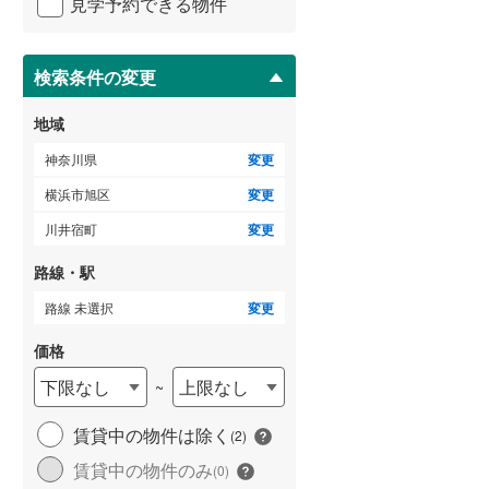
見学予約できる物件
足柄下郡真鶴町
(
6
)
ペ
ー
愛甲郡清川村
(
2
)
ジ
に
検索条件の変更
保
存
地域
す
る
神奈川県
変更
横浜市旭区
変更
川井宿町
変更
路線・駅
路線 未選択
変更
価格
下限なし
上限なし
~
賃貸中の物件は除く
(
2
)
賃貸中の物件のみ
(
0
)