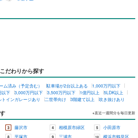
こだわりから探す
ーム済み（予定含む）
駐車場が2台以上ある
1,000万円以下
万円以下
3,000万円以下
3,500万円以下
1億円以上
5LDK以上
ルトインガレージあり
二世帯向け
3階建て以上
吹き抜けあり
す
※直近一週間分を毎日更新
藤沢市
相模原市緑区
小田原市
3
4
5
平塚市
三浦市
横浜市鶴見区
8
9
10