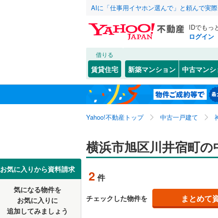
AIに「仕事用イヤホン選んで」と頼んで実
IDでもっ
ログイン
借りる
北海道
JR
北海道
湘南新宿
こだわり条件
リフォーム、
賃貸住宅
新築マンション
中古マンシ
(
0
)
リノベー
川崎市
川崎区
市沢町
(
(
3
3
東北
青森
南武線
(
0
)
（
2
）
高津区
今宿町
(
(
2
2
根岸線
(
0
)
関東
東京
Yahoo!不動産トップ
中古一戸建て
設備
麻生区
上川井町
(
5
中央本線（
川島町
床暖房
(
（
3
信越・北陸
新潟
横浜市旭区川井宿町の
御殿場線
(
横浜市
鶴見区
(
4
四季美台
駐車場2
中区
(
31
)
東海
愛知
お気に入りから資料請求
地下鉄
横浜市営
2
件
鶴ケ峰本
ＴＶモニ
磯子区
(
3
気になる物件を
（
2
）
近畿
大阪
二俣川
(
3
私鉄・その他
京王相模
まとめて
チェックした物件を
お気に入りに
戸塚区
(
6
追加してみましょう
間取り、居室
南本宿町
小田急多