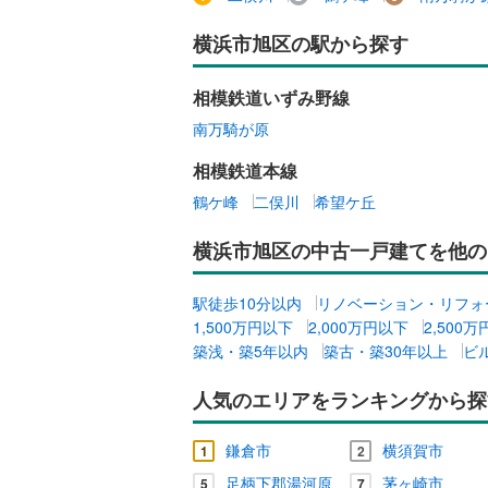
横浜市旭区の駅から探す
相模鉄道いずみ野線
南万騎が原
相模鉄道本線
鶴ケ峰
二俣川
希望ケ丘
横浜市旭区の中古一戸建てを他の
駅徒歩10分以内
リノベーション・リフォ
1,500万円以下
2,000万円以下
2,500
築浅・築5年以内
築古・築30年以上
ビ
人気のエリアをランキングから探
鎌倉市
横須賀市
1
2
足柄下郡湯河原
茅ヶ崎市
5
7