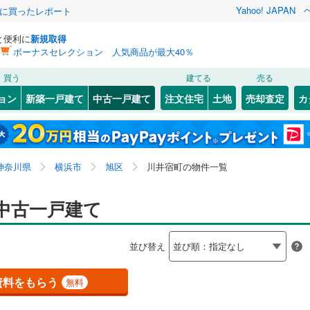
Yahoo! JAPAN
際に買ったレポート
と便利に
新規取得
ボーナスセレクション 人気商品が最大40％
検索条件を保存しました
買う
建てる
売る
ライン（宇都宮～逗子）
湘南新宿ライン（前橋～小田原）
リノベーション
ョン
新築一戸建て
中古一戸建て
注文住宅
土地
売却査定
カ
(
0
)
この検索条件の新着物件通知は、
マイページ
から設定できます。
ション・リフォーム
築古・築30年以上
（
1
）
0
)
)
幸区
今宿西町
(
7
)
(
1
)
岩手
宮城
秋田
山形
鶴見線
(
0
)
8
)
)
多摩区
柏町
(
1
(
)
34
)
横須賀線
(
0
)
神奈川県、横浜市旭区、川井宿町
神奈川
埼玉
千葉
茨城
神奈川県
横浜市
旭区
川井宿町の物件一覧
8
(
13
)
)
川井宿町
(
2
)
JR東日本）
(
0
)
京浜東北線
(
0
)
0
)
）
笹野台
オール電化
(
6
)
（
0
）
長野
富山
石川
福井
中古一戸建て
0
)
東海道新幹線
(
0
)
6
)
神奈川区
(
41
)
検索条件を保存する
台以上
(
9
)
（
2
）
都岡町
ビルトインガレージ
(
2
)
（
0
）
閉じる
閉じる
お気に入りリストを見る
お気に入りリストを見る
閉じる
閉じる
南区
(
48
)
岐阜
静岡
三重
地下鉄ブルーライン
(
0
)
横浜市営地下鉄グリーンライン
(
2
)
並び替え
町
タ付インターホン
(
1
)
西川島町
防犯カメラ
(
1
（
)
0
）
マイページ
8
)
金沢区
(
24
)
兵庫
京都
滋賀
奈良
)
万騎が原
(
1
)
原線
(
0
)
小田急小田原線
(
0
)
資料をもらう
無料
4
)
港南区
(
54
)
全体
(
4
)
白根
(
4
)
摩線
(
0
)
東急東横線
(
0
)