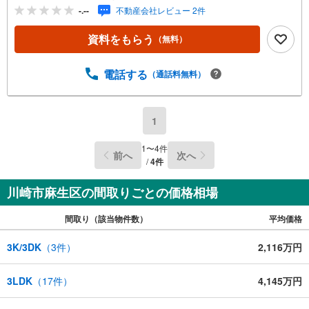
だけますとスムーズにご案内が可能です。◎現地のご案内
-.--
不動産会社レビュー 2件
について・平日や夜遅い時間帯もご案内が可能 ※定休日を
除く・経験豊富なスタッフが物件詳細を丁寧にご説明いた
資料をもらう
（無料）
します。・車でご自宅や最寄り駅等、ご指定の場所まで送
迎します。・チャイルドシートのご用意ございます。◎個
別FP相談会 無料物件のご紹介だけでなく住宅ローン・資
電話する
（通話料無料）
金のご相談、まずは家探しについて話を聞きたいという方
も大歓迎です！年間8000棟以上の限定物件を発表している
オープンハウスだから出会える物件が多数ございます。ぜ
1
ひお気軽にご連絡・ご相談ください！※限定物件:当社の
み、もしくは当社を含めた数社でのみご紹介可能なオープ
1
〜
4
件
前へ
次へ
ンハウス・ディベロップメントの物件
/
4
件
川崎市麻生区の間取りごとの価格相場
間取り（該当物件数）
平均価格
3K/3DK
（
3
件）
2,116万円
3LDK
（
17
件）
4,145万円