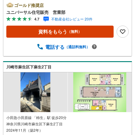
宅地 住環境良好です【古淵駅徒歩2分！店舗前駐車場完
ゴールド推奨店
備！】弊社は1993年に相模原にて開業し、地元の相模原・
ユニバーサル住宅販売 営業部
町田を中心に数多くのお客様の住まい探しを支えてまいり
4.7
不動産会社レビュー 20件
ました。「安心に・丁寧に・分かりやすく」を心がけなが
ら皆様のお役に立ちたいと思います。【何でもご相談くだ
資料をもらう
（無料）
さい！】不動産のご相談もお気軽にご連絡ください物件詳
細のことはもちろん、売却相談、ローン診断等何でもご相
談くださいお客様のお力になります【営業時間 9:00～20:
電話する
（通話料無料）
00】上記時間はお電話が繋がりやすくなっております人気
物件には特に問い合わせが集中するため、お早めにご連絡
ください。「室内・現地を見学する」ボタンよりご予約い
川崎市麻生区下麻生2丁目
ただくとご見学がスムーズです
小田急小田原線 「柿生」駅 徒歩20分
神奈川県川崎市麻生区下麻生2丁目
2024年11月（築2年）