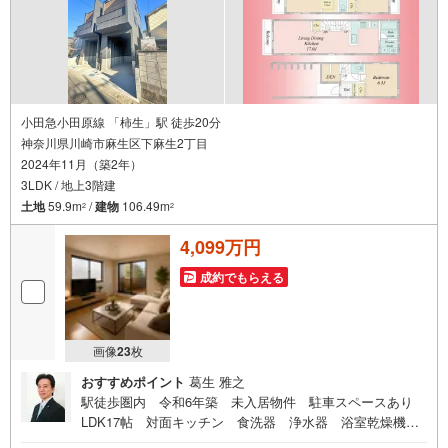
小田急小田原線 「柿生」駅 徒歩20分
神奈川県川崎市麻生区下麻生2丁目
2024年11月（築2年）
3LDK / 地上3階建
土地
59.9m
/
建物
106.49m
2
2
4,099万円
成約でもらえる
画像
23
枚
おすすめポイント
葛生 雅之
駅徒歩圏内 令和6年築 未入居物件 駐車スペースあり
LDK17帖 対面キッチン 食洗器 浄水器 浴室乾燥機
各室収納スペース WIC SIC DENスペース 閑静な住