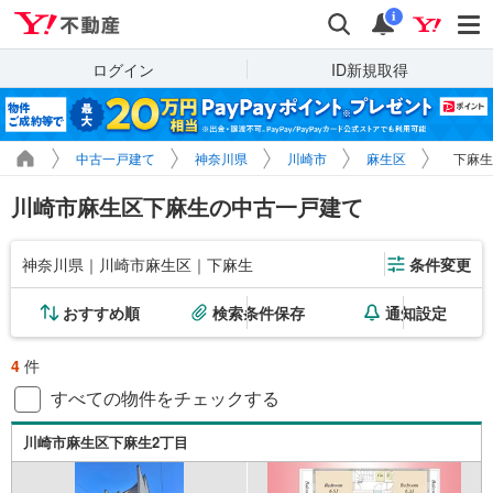
Yahoo!不動産
検索
通知
i
ログイン
ID新規取得
中古一戸建て
神奈川県
川崎市
麻生区
下麻生
川崎市麻生区下麻生の中古一戸建て
神奈川県｜川崎市麻生区｜下麻生
条件変更
おすすめ順
検索条件保存
通知設定
4
件
すべての物件をチェックする
川崎市麻生区下麻生2丁目