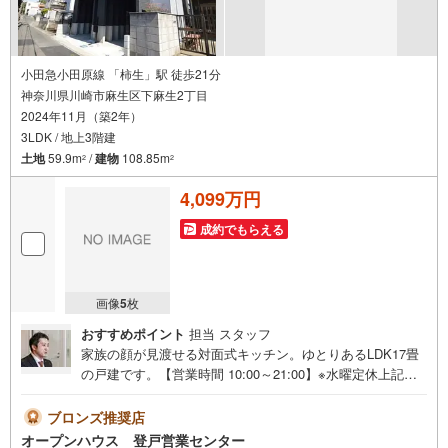
小田急小田原線 「柿生」駅 徒歩21分
神奈川県川崎市麻生区下麻生2丁目
2024年11月（築2年）
3LDK / 地上3階建
土地
59.9m
/
建物
108.85m
2
2
4,099万円
成約でもらえる
画像
5
枚
おすすめポイント
担当 スタッフ
家族の顔が見渡せる対面式キッチン。ゆとりあるLDK17畳
の戸建です。【営業時間 10:00～21:00】※水曜定休上記時
間はお電話が繋がりやすくなっております。ぜひお気軽に
ご連絡ください！現地を見学される場合は「室内・現地を
ブロンズ推奨店
見学する（無料）」ボタンよりご希望の日時をご記入いた
オープンハウス 登戸営業センター