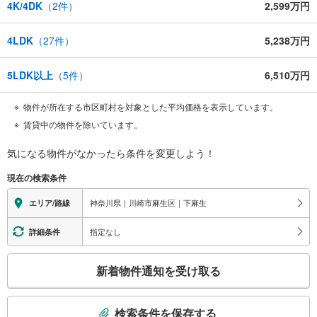
4K/4DK
（
2
件）
2,599万円
4LDK
（
27
件）
5,238万円
5LDK以上
（
5
件）
6,510万円
物件が所在する市区町村を対象とした平均価格を表示しています。
賃貸中の物件を除いています。
気になる物件がなかったら
条件を変更しよう！
現在の検索条件
神奈川県｜川崎市麻生区｜下麻生
エリア/路線
指定なし
詳細条件
こ
新着物件通知を受け取る
の
検
索
検索条件を保存する