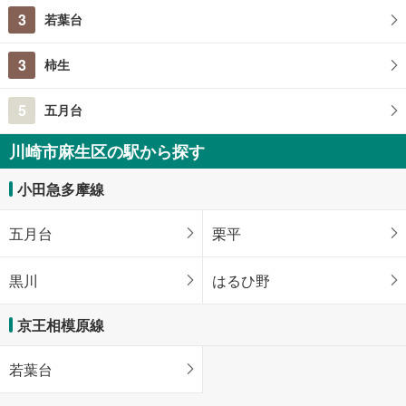
3
若葉台
3
柿生
5
五月台
川崎市麻生区の駅から探す
小田急多摩線
五月台
栗平
黒川
はるひ野
京王相模原線
若葉台