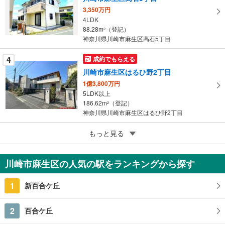
保
3,350万円
存
4LDK
す
88.28m
（登記）
2
る
神奈川県川崎市麻生区高石5丁目
4
成約でもらえる
川崎市麻生区はるひ野2丁目
1億3,800万円
5LDK以上
186.62m
（登記）
2
神奈川県川崎市麻生区はるひ野2丁目
4
川崎市麻生区東百合丘1丁目
もっと見る
2,180万円
3LDK＋WIC（パントリー）＋家事室＋地下車庫
川崎市麻生区の人気の駅をランキングから探す
94.78m
（登記）
2
神奈川県川崎市麻生区東百合丘1丁目
1
新百合ケ丘
2
百合ケ丘