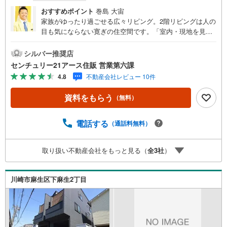
おすすめポイント
巻島 大宙
家族がゆったり過ごせる広々リビング。2階リビングは人の
目も気にならない寛ぎの住空間です。「室内・現地を見学
する」ボタンよりご予約いただくとご見学がスムーズにな
ります。【センチュリー21アース住販のポイント】◆セン
シルバー推奨店
チュリオン獲得店舗◆全国約970店舗あるセンチュリー21
センチュリー21アース住販 営業第六課
のお店。その中でも、アメリカ本部が設ける一定基準を満
4.8
不動産会社レビュー 10件
たした、上位4％しか受賞できない賞。それが「センチュリ
オン」です。弊社はそのセンチュリオンを2002年から欠か
資料をもらう
（無料）
すことなく取り続けております。◆住宅ローン相談会◆お
客様にあった無理のない住宅ローンの試算やご購入の際に
実際かかる諸費用の概算も行っております。人生最大のお
電話する
（通話料無料）
買い物になりますので、しっかりとした資金計画のアドバ
イスをさせて頂きます。◆優遇金利にこだわる◆大きな金
取り扱い不動産会社をもっと見る（
全
3
社
）
額を長期間で返済する住宅ローンは優遇金利が0.1％変わる
だけで、支払い総額に大きな変化が生じます。取引の多い
弊社は金融機関の特色、傾向、トレンドを熟知しておりま
川崎市麻生区下麻生2丁目
すので、お客様のニーズにあった金融機関をご紹介させて
頂きます。