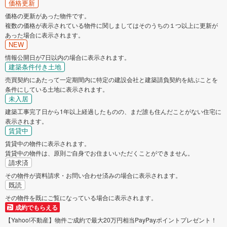
価格更新
価格の更新があった物件です。
複数の価格が表示されている物件に関しましてはそのうちの１つ以上に更新が
あった場合に表示されます。
NEW
情報公開日が7日以内の場合に表示されます。
建築条件付き土地
売買契約にあたって一定期間内に特定の建設会社と建築請負契約を結ぶことを
条件にしている土地に表示されます。
未入居
建築工事完了日から1年以上経過したものの、まだ誰も住んだことがない住宅に
表示されます。
賃貸中
賃貸中の物件に表示されます。
賃貸中の物件は、原則ご自身でお住まいいただくことができません。
請求済
その物件が資料請求・お問い合わせ済みの場合に表示されます。
既読
その物件を既にご覧になっている場合に表示されます。
成約でもらえる
【Yahoo!不動産】物件ご成約で最大20万円相当PayPayポイントプレゼント！