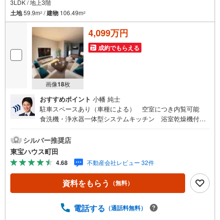
3LDK / 地上3階
土地
59.9m
/
建物
106.49m
2
2
4,099万円
成約でもらえる
画像
18
枚
おすすめポイント
小幡 純士
駐車スペースあり（車種による） 空室につき内覧可能
食洗機・浄水器一体型システムキッチン 浴室乾燥機付き
バスルーム 都市ガス東宝ハウス町田はまず、お客様一人
一人を知り、理解することから始めます。お客様のお話を
シルバー推奨店
きちんとお聞きし、しっかり話し合う「心」のコミュニケ
東宝ハウス町田
ーションが大切になります。だからこそ、それぞれのお客
4.68
不動産会社レビュー 32件
様にベストな「住まい」をご提案をすることができるので
す。インターネット予約で当日見学が可能！（1）［室内・
資料をもらう
（無料）
現地を見学する］をクリック（2）本日～4日以内をご希望
の方は「ご要望・ご質問欄」に希望日時をご記入くださ
い！【主要不動産流通各社の2025年度中間期の売買仲介実
電話する
（通話料無料）
績において、全国第9位の売買仲介実績です】※住宅新報よ