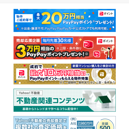
マンションカタログ
教えて！住まいの先生
新築マンション
中古マンション
新築一戸建て
中古一戸建て
注文住宅
土地
売却査定