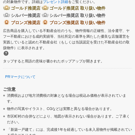
の対象物件です。詳細は
プレゼント詳細
をご覧ください。
ゴールド推奨店
ゴールド推奨店 取り扱い物件
シルバー推奨店
シルバー推奨店 取り扱い物件
ブロンズ推奨店
ブロンズ推奨店 取り扱い物件
広告商品を購入している不動産会社のうち、物件情報の正確性、法令遵守、ヤ
フー不動産における成約実績等、当社所定の基準を満たした優良な店舗運営を
実践していると認めた不動産会社（もしくは当該認定を受けた不動産会社の取
扱物件）に表示されます。
タップすると用語の意味が書かれたポップアップが開きます。
PRマークについて
ご注意
消費税および地方消費税の対象となる場合は税込み価格が表示されていま
す。
物件の写真やイラスト、CGなどは実際と異なる場合があります。
市区町村の合併などにより、地図が表示されない場合があります。ご了承く
ださい。
「新築一戸建て」には、完成後1年を経過している未入居物件が掲載されてい
る場合があります。