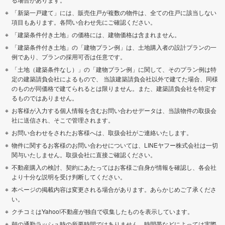
「新築一戸建て」には、販売住戸が複数の物件は、全ての住戸に該当しない
項目もあります。各問い合わせ先にご確認ください。
「建築条件付き土地」の価格には、建物価格は含まれません。
「建築条件付き土地」の「建物プラン例」は、土地購入者の設計プランの一
例であり、プランの採用可否は任意です。
「土地（建築条件なし）」の「建物プラン例」に関して、そのプラン例は特
定の建築請負会社によるもので、 当該建築請負会社以外で建てた場合、同様
のものが同価格で建てられるとは限りません。また、建築請負会社を特定す
るものではありません。
お客様が入力する個人情報を含むお問い合わせデータは、当該物件の取扱会
社に送信され、そこで管理されます。
お問い合わせをされたお客様へは、取扱会社がご連絡いたします。
物件に関するお客様のお問い合わせについては、LINEヤフー株式会社は一切
関与いたしません。取扱会社に直接ご確認ください。
不動産購入の検討、契約にあたってはお客様ご自身が情報を確認し、各会社
より十分な説明を受け判断してください。
本ページの掲載内容は変更される場合があります。あらかじめご了承くださ
い。
クチコミはYahoo!不動産が独自で収集したものを表示しています。
朝の通勤ラッシュ時の所要時間ではありません。時間帯などによっては実際