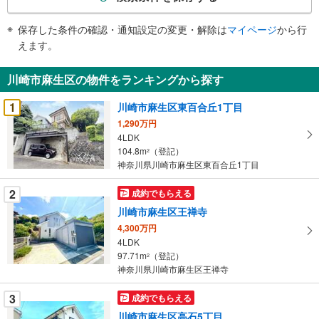
条
件
保存した条件の確認・通知設定の変更・解除は
マイページ
から行
で
えます。
通
知
川崎市麻生区の物件をランキングから探す
を
受
1
川崎市麻生区東百合丘1丁目
け
1,290万円
取
4LDK
る
104.8m
（登記）
2
・
神奈川県川崎市麻生区東百合丘1丁目
条
2
成約でもらえる
件
を
川崎市麻生区王禅寺
マ
4,300万円
イ
4LDK
97.71m
（登記）
ペ
2
神奈川県川崎市麻生区王禅寺
ー
ジ
3
成約でもらえる
に
川崎市麻生区高石5丁目