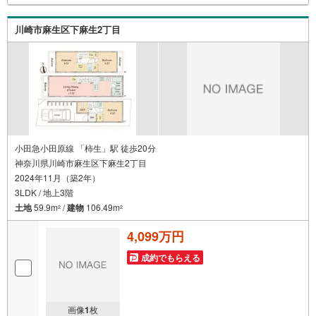
りたくさんのお客様からのお言葉に感謝してこれからも楽
しく素敵なお家探しをお約束します。お家探しを始めてみ
川崎市麻生区下麻生2丁目
ようと思われたらまずは、お気軽に東宝ハウス町田に相談
してみませんか？スタッフ一同お客様のお問合せをお待ち
しております。
小田急小田原線 「柿生」駅 徒歩20分
神奈川県川崎市麻生区下麻生2丁目
2024年11月（築2年）
3LDK / 地上3階
土地
59.9m
/
建物
106.49m
2
2
4,099万円
成約でもらえる
画像
1
枚