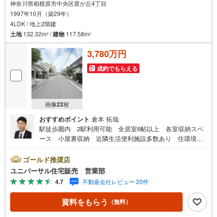
神奈川県相模原市中央区星が丘4丁目
1997年10月（築29年）
4LDK / 地上2階建
土地
132.32m
/
建物
117.58m
2
2
3,780万円
成約でもらえる
画像
22
枚
おすすめポイント
倉本 拓哉
駅徒歩圏内 2駅利用可能 全居室6帖以上 各室収納スペ
ース 小屋裏収納 近隣生活便利施設多数あり 住環境良
好 室内大変キレイにお使いです【古淵駅徒歩2分！店舗前
駐車場完備！】弊社は1993年に相模原にて開業し、地元の
ゴールド推奨店
相模原・町田を中心に数多くのお客様の住まい探しを支え
ユニバーサル住宅販売 営業部
てまいりました。「安心に・丁寧に・分かりやすく」を心
4.7
不動産会社レビュー 20件
がけながら皆様のお役に立ちたいと思います。【何でもご
相談ください！】不動産のご相談もお気軽にご連絡くださ
資料をもらう
（無料）
い物件詳細のことはもちろん、売却相談、ローン診断等何
でもご相談くださいお客様のお力になります【営業時間