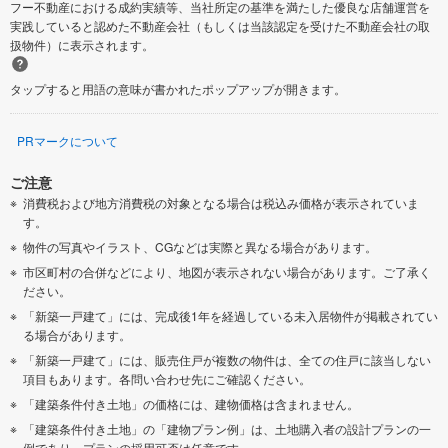
フー不動産における成約実績等、当社所定の基準を満たした優良な店舗運営を
実践していると認めた不動産会社（もしくは当該認定を受けた不動産会社の取
扱物件）に表示されます。
タップすると用語の意味が書かれたポップアップが開きます。
PRマークについて
ご注意
消費税および地方消費税の対象となる場合は税込み価格が表示されていま
す。
物件の写真やイラスト、CGなどは実際と異なる場合があります。
市区町村の合併などにより、地図が表示されない場合があります。ご了承く
ださい。
「新築一戸建て」には、完成後1年を経過している未入居物件が掲載されてい
る場合があります。
「新築一戸建て」には、販売住戸が複数の物件は、全ての住戸に該当しない
項目もあります。各問い合わせ先にご確認ください。
「建築条件付き土地」の価格には、建物価格は含まれません。
「建築条件付き土地」の「建物プラン例」は、土地購入者の設計プランの一
例であり、プランの採用可否は任意です。