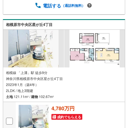
9:00～20:00】上記時間はお電話が繋がりやすくなっており
電話する
（通話料無料）
ます人気物件には特に問い合わせが集中するため、お早め
にご連絡ください。「室内・現地を見学する」ボタンより
ご予約いただくとご見学がスムーズです
相模原市中央区星が丘4丁目
相模線 「上溝」駅 徒歩9分
神奈川県相模原市中央区星が丘4丁目
2023年1月（築4年）
2LDK / 地上3階建
土地
121.11m
/
建物
102.67m
2
2
4,780万円
成約でもらえる