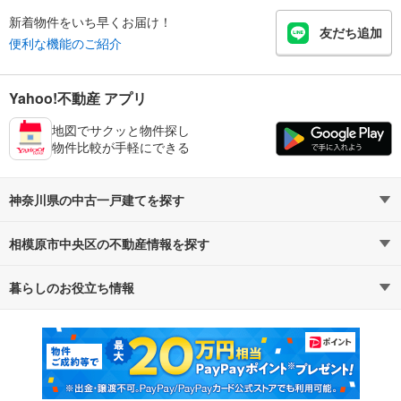
新着物件をいち早くお届け！
友だち追加
便利な機能のご紹介
Yahoo!不動産 アプリ
地図でサクッと物件探し
物件比較が手軽にできる
神奈川県の中古一戸建てを探す
相模原市中央区の不動産情報を探す
路線・駅から探す
地域から探す
暮らしのお役立ち情報
不動産・住宅
賃貸住宅
通勤・通学時間から探す
地図から探す
マンションカタログ
教えて！住まいの先生
新築マンション
中古マンション
新築一戸建て
中古一戸建て