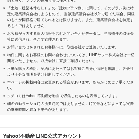
「土地（建築条件なし）」の「建物プラン例」に関して、そのプラン例は特
定の建築請負会社によるもので、 当該建築請負会社以外で建てた場合、同様
のものが同価格で建てられるとは限りません。また、建築請負会社を特定す
るものではありません。
お客様が入力する個人情報を含むお問い合わせデータは、当該物件の取扱会
社に送信され、そこで管理されます。
お問い合わせをされたお客様へは、取扱会社がご連絡いたします。
物件に関するお客様のお問い合わせについては、LINEヤフー株式会社は一切
関与いたしません。取扱会社に直接ご確認ください。
不動産購入の検討、契約にあたってはお客様ご自身が情報を確認し、各会社
より十分な説明を受け判断してください。
本ページの掲載内容は変更される場合があります。あらかじめご了承くださ
い。
クチコミはYahoo!不動産が独自で収集したものを表示しています。
朝の通勤ラッシュ時の所要時間ではありません。時間帯などによっては実際
の乗車時間と異なる場合があります。
Yahoo!不動産 LINE公式アカウント