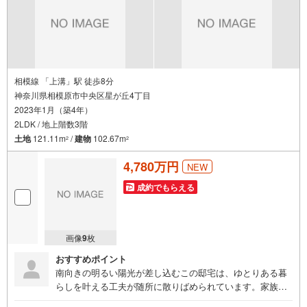
相模線 「上溝」駅 徒歩8分
神奈川県相模原市中央区星が丘4丁目
2023年1月（築4年）
2LDK / 地上階数3階
土地
121.11m
/
建物
102.67m
2
2
4,780万円
NEW
成約でもらえる
画像
9
枚
おすすめポイント
南向きの明るい陽光が差し込むこの邸宅は、ゆとりある暮
らしを叶える工夫が随所に散りばめられています。家族が
集うLDKは18帖以上の広さを確保し、全居室が6帖以上とい