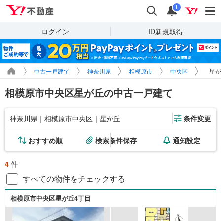
Yahoo!不動産
検索
通知
i
ログイン
ID新規取得
中古一戸建て
神奈川県
相模原市
中央区
星が
相模原市中央区星が丘の中古一戸建て
神奈川県｜相模原市中央区｜星が丘
条件変更
おすすめ順
検索条件保存
通知設定
4
件
すべての物件をチェックする
相模原市中央区星が丘4丁目