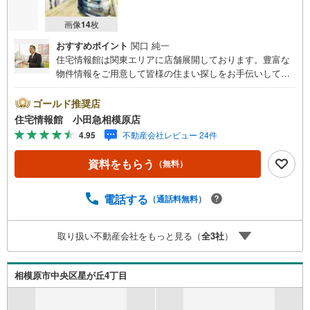
画像
14
枚
おすすめポイント
関口 純一
住宅情報館は関東エリアに店舗展開しております。豊富な
物件情報をご用意して皆様の住まい探しをお手伝いしてお
ります。まずは最寄りの住宅情報館にお気軽にご相談くだ
さい。【営業時間 10:00～19:00 火曜・水曜（祝日の場
ゴールド推奨店
合は営業いたします）】「資料請求」「内覧」のお問い合
住宅情報館 小田急相模原店
わせは上記時間内ですとスムーズにご対応が可能です。ス
4.95
不動産会社レビュー 24件
タッフ一同お客様のお問合せをお待ちしております。【住
宅ローン相談会】開催中無理のない住宅ローンの試算やご
資料をもらう
（無料）
購入の際にかかる諸費用の概算も行っております。しっか
りとした資金計画のアドバイスをさせて頂きますので、お
気軽にご相談ください。お客様第一主義をモット-にお引越
電話する
（通話料無料）
しをしてからも安心して住んでいただけるよう、末永く誠
実に努めさせて頂きます。住宅情報館にお越し頂けたら、
取り扱い不動産会社をもっと見る（
全
3
社
）
物件のご紹介だけではなく、お住まいの疑問、不安、お家
の事ならなんでもご相談いただけます。お客様の要望をお
伺いしながら誠心誠意、全力でサポートさせて頂きます。
相模原市中央区星が丘4丁目
お客様一人一人に合わせたライフプランのご提案をさせて
いただきます。お気軽にご相談ください。