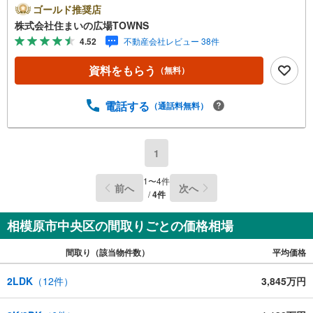
う開放的な設計が魅力です。特に開放感あふれる屋上は、
ゴールド推奨店
プライベートな屋外空間として、日常に彩りを与えてくれ
株式会社住まいの広場TOWNS
るでしょう。機能的なカウンターキッチンには大容量のパ
4.52
不動産会社レビュー 38件
ントリーを備え、日々の家事を軽やかにサポートします。
浴室は1坪以上の広さがあり、窓からの自然光を感じながら
資料をもらう
（無料）
リラックスした時間を過ごせます。建物は耐震構造や省エ
ネルギー対策が施され、全居室に複層ガラスを採用するな
ど、一年中快適で安心な住環境を実現しています。また、
電話する
（通話料無料）
平坦な敷地には最大3台の駐車が可能で、来客時も安心で
す。周辺は閑静な住宅地でありながら、スーパーや小学校
が徒歩10分圏内に揃う利便性の高い立地です。前面道路は6
1
m以上の幅員があり、旗竿地ならではの奥まった静けさと
プライバシーが守られた住環境も大きな特徴です。日当た
1
〜
4
件
前へ
次へ
り良好なこの場所で、家族の笑顔が絶えない穏やかな暮ら
/
4
件
しを始めてみませんか。
相模原市中央区の間取りごとの価格相場
間取り（該当物件数）
平均価格
2LDK
（
12
件）
3,845万円