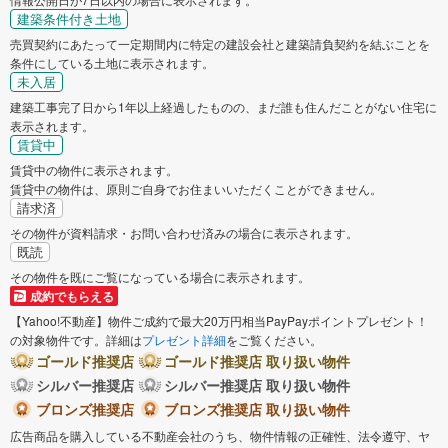
建築条件付き土地
売買契約にあたって一定期間内に特定の建設会社と建築請負契約を結ぶことを
条件にしている土地に表示されます。
未入居
建築工事完了日から1年以上経過したものの、まだ誰も住んだことがない住宅に
表示されます。
賃貸中
賃貸中の物件に表示されます。
賃貸中の物件は、原則ご自身でお住まいいただくことができません。
請求済
その物件が資料請求・お問い合わせ済みの場合に表示されます。
既読
その物件を既にご覧になっている場合に表示されます。
成約でもらえる
【Yahoo!不動産】物件ご成約で最大20万円相当PayPayポイントプレゼント！
の対象物件です。詳細は
プレゼント詳細
をご覧ください。
ゴールド推奨店
ゴールド推奨店 取り扱い物件
シルバー推奨店
シルバー推奨店 取り扱い物件
ブロンズ推奨店
ブロンズ推奨店 取り扱い物件
広告商品を購入している不動産会社のうち、物件情報の正確性、法令遵守、ヤ