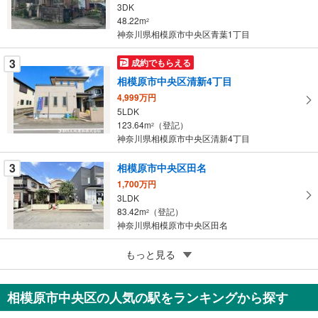
ペ
3DK
ー
48.22m
2
神奈川県相模原市中央区青葉1丁目
ジ
に
3
成約でもらえる
保
相模原市中央区清新4丁目
存
す
4,999万円
5LDK
る
123.64m
（登記）
2
神奈川県相模原市中央区清新4丁目
3
相模原市中央区田名
1,700万円
3LDK
83.42m
（登記）
2
神奈川県相模原市中央区田名
5
もっと見る
成約でもらえる
相模原市中央区水郷田名1丁目
1,469万円
相模原市中央区の人気の駅をランキングから探す
3LDK
79.48m
2