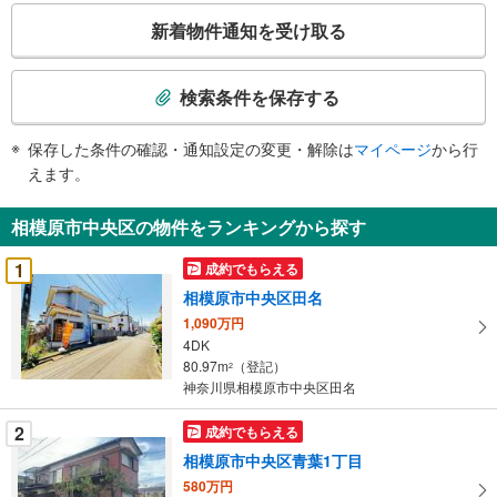
こ
新着物件通知を受け取る
の
検
索
検索条件を保存する
条
件
保存した条件の確認・通知設定の変更・解除は
マイページ
から行
で
えます。
通
知
相模原市中央区の物件をランキングから探す
を
受
1
成約でもらえる
け
相模原市中央区田名
取
1,090万円
る
4DK
・
80.97m
（登記）
2
条
神奈川県相模原市中央区田名
件
を
2
成約でもらえる
マ
相模原市中央区青葉1丁目
イ
580万円