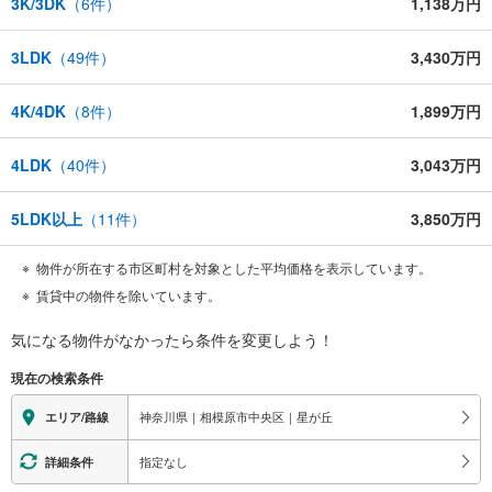
3K/3DK
（
6
件）
1,138万円
3LDK
（
49
件）
3,430万円
4K/4DK
（
8
件）
1,899万円
4LDK
（
40
件）
3,043万円
5LDK以上
（
11
件）
3,850万円
物件が所在する市区町村を対象とした平均価格を表示しています。
賃貸中の物件を除いています。
気になる物件がなかったら
条件を変更しよう！
現在の検索条件
神奈川県｜相模原市中央区｜星が丘
エリア/路線
指定なし
詳細条件