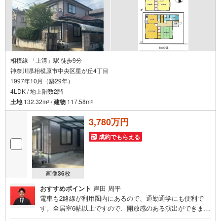
相模線 「上溝」駅 徒歩9分
神奈川県相模原市中央区星が丘4丁目
1997年10月（築29年）
4LDK / 地上階数2階
土地
132.32m
/
建物
117.58m
2
2
3,780万円
成約でもらえる
画像
36
枚
おすすめポイント
岸田 周平
電車も2路線が利用圏内にあるので、通勤通学にも便利で
す。全居室6帖以上ですので、開放感のある演出ができま
す。この物件はトイレが2ヶ所にあります。南西向きの物件