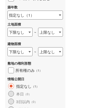
築年数
指定なし
（
1
）
土地面積
下限なし
上限なし
~
建物面積
下限なし
上限なし
~
敷地の権利形態
所有権のみ
（
1
）
情報公開日
指定なし
（
1
）
本日
（
0
）
3日以内
（
0
）