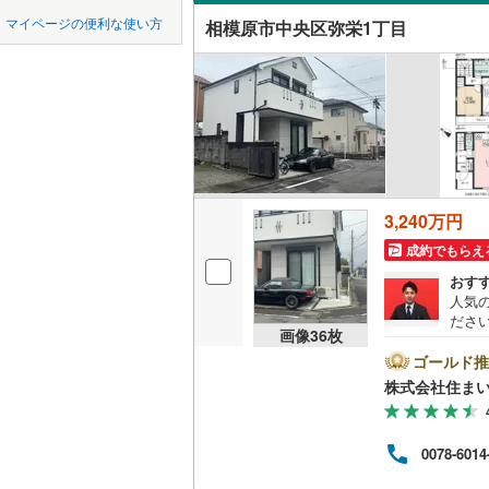
中国
鳥取
緑区
(
58
)
マイページの便利な使い方
相模原市中央区弥栄1丁目
緑が丘
(
2
吹き抜け
東急田園
泉区
(
43
)
四国
徳島
矢部
東急新横
(
2
)
二世帯向
相模原市
緑区
(
96
)
京急逗子
横山台
(
9
サービス
九州・沖縄
福岡
相模鉄道
神奈川県のその
横須賀市
立地
ほかの地域
横浜高速
藤沢市
(
1
最寄りの
3,240万円
0
0
0
0
0
0
箱根登山
該当物件
該当物件
該当物件
該当物件
該当物件
該当物件
件
件
件
件
件
件
逗子市
(
1
成約でもらえ
配置、向き、
おす
厚木市
(
1
人気
前道6m
ださい
海老名市
画像
36
枚
め、
平坦地
（
とご
ゴールド推
綾瀬市
(
7
ンの
株式会社住まい
様へ
LD
中郡大磯
きま
さい
リビング
0078-6014
足柄上郡
（
0
）