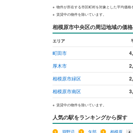
ウッドデ
物件が所在する市区町村を対象とした平均価格
賃貸中の物件を除いています。
構造・規模・
相模原市中央区の周辺地域の価格
耐震、免
（
0
）
エリア
町田市
4
オンライン対
厚木市
2
オンライ
相模原市緑区
2
オンライ
相模原市南区
3
賃貸中の物件を除いています。
人気の駅をランキングから探す
淵野辺
矢部
相模原