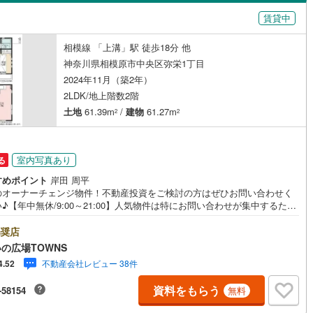
島根
岡山
広島
山口
瀬谷区
(
43
)
賃貸中
)
宮下本町
(
2
)
都市線
（
0
）
(
0
)
バリアフリー住宅
東急目黒線
(
0
)
（
0
）
青葉区
(
80
)
香川
愛媛
高知
相模線 「上溝」駅 徒歩18分 他
浜線
(
0
)
陽光台
京急本線
(
4
(
)
0
)
け
（
0
）
平屋・1階建て
（
0
）
保存した条件を見る
神奈川県相模原市中央区弥栄1丁目
中央区
(
140
)
線
(
0
)
京急久里浜線
(
0
)
)
ルーム（納戸）
（
0
）
佐賀
長崎
熊本
大分
2024年11月（築2年）
2LDK/地上階数2階
いずみ野線
(
0
)
相模鉄道新横浜線
(
0
)
(
52
)
平塚市
(
129
)
土地
61.39m
/
建物
61.27m
2
2
鉄道みなとみらい線
(
0
)
江ノ島電鉄
(
0
)
24
)
小田原市
(
75
)
駅が始発駅
（
0
）
海まで2km以内
（
0
）
この条件で検索する
この条件で検索する
この条件で検索する
この条件で検索する
この条件で検索する
この条件で検索する
市区町村以下を選択
市区町村を選択す
駅を選択する
鉄道
(
0
)
箱根登山ケーブルカー
(
0
)
室内写真あり
0
)
三浦市
(
8
)
る
建ち方、日当たり
すめポイント
岸田 周平
30
)
大和市
(
67
)
のオーナーチェンジ物件！不動産投資をご検討の方はぜひお問い合わせく
以上
（
0
）
角地
（
0
）
♪【年中無休/9:00～21:00】人気物件は特にお問い合わせが集中するた
(
49
)
座間市
(
52
)
お早めにお電話下さい。「室内・現地を見学する」ボタンよりご予約頂く
0
）
見学がスムーズです。■その他、各種ご相談も承っております。○住宅ロー
奨店
6
)
三浦郡葉山町
(
13
)
ご相談○ライフプランのシミュレーション■住まいの広場TOWNSからお客
の広場TOWNS
経験豊富なスタッフが親身になってお客様に合った物件をご紹介させて頂
不動産会社レビュー 38件
4.52
町
(
19
)
中郡二宮町
(
12
)
す！ /他社様掲載物件も併せてご紹介可能ですのでお気軽にお問い合わせ下
♪駐車場もございますので、お車でのお越しも大歓迎です！
資料をもらう
ダイニング15畳以上
-58154
無料
大井町
(
4
)
足柄上郡松田町
(
1
)