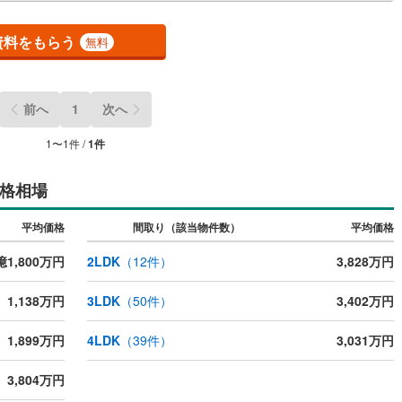
開成町
(
3
)
足柄下郡箱根町
(
2
)
資料をもらう
無料
湯河原町
(
28
)
愛甲郡愛川町
(
37
)
ッチン
（
0
）
対面キッチン
（
0
）
前へ
1
次へ
契約、入居関連など
1
〜
1
件 /
1
件
能
（
0
）
格相場
平均価格
間取り（該当物件数）
平均価格
機あり
（
1
）
億1,800万円
2LDK
（
12
件）
3,828万円
1,138万円
3LDK
（
50
件）
3,402万円
インクローゼット
床下収納
（
1
）
1,899万円
4LDK
（
39
件）
3,031万円
3,804万円
庭