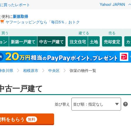
Yahoo! JAPAN
際に買ったレポート
と便利に
新規取得
ヤフーショッピングなら「毎日5％」おトク
検索条件を保存しました
買う
建てる
売る
ライン（宇都宮～逗子）
湘南新宿ライン（前橋～小田原）
リノベーション
ョン
新築一戸建て
中古一戸建て
注文住宅
土地
売却査定
カ
(
0
)
この検索条件の新着物件通知は、
マイページ
から設定できます。
ション・リフォーム
築古・築30年以上
（
0
）
0
)
幸区
青葉
(
(
6
5
)
)
岩手
宮城
秋田
山形
鶴見線
(
0
)
8
)
)
多摩区
上溝
(
25
(
34
)
)
横須賀線
(
0
)
神奈川県、相模原市中央区、弥栄
神奈川
埼玉
千葉
茨城
神奈川県
相模原市
中央区
弥栄の物件一覧
6
)
下九沢
(
3
)
JR東日本）
(
0
)
京浜東北線
(
0
)
町
0
）
(
2
)
清新
オール電化
(
2
)
（
0
）
長野
富山
石川
福井
中古一戸建て
0
)
東海道新幹線
(
0
)
8
)
神奈川区
(
41
)
検索条件を保存する
台以上
（
0
）
田名塩田
ビルトインガレージ
(
1
)
（
0
）
閉じる
閉じる
お気に入りリストを見る
お気に入りリストを見る
閉じる
閉じる
南区
(
48
)
岐阜
静岡
三重
地下鉄ブルーライン
(
0
)
横浜市営地下鉄グリーンライン
(
0
)
並び替え
タ付インターホン
)
並木
防犯カメラ
(
4
)
（
0
）
マイページ
6
)
金沢区
(
22
)
兵庫
京都
滋賀
奈良
)
氷川町
(
3
)
原線
(
1
)
小田急小田原線
(
0
)
資料をもらう
無料
2
)
港南区
(
52
)
全体
)
淵野辺本町
(
16
)
摩線
(
0
)
東急東横線
(
0
)