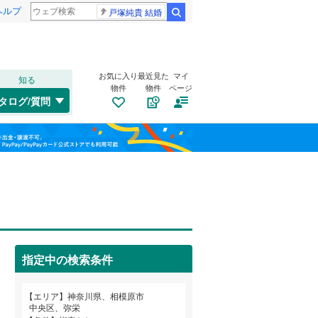
ヘルプ
戸塚純貴 結婚
検索
お気に入り
最近見た
マイ
知る
物件
物件
ページ
東海道本線
(
0
)
タログ/質問
中原区
小山
(
2
(
)
29
)
福島
横浜線
(
1
)
宮前区
上矢部
(
(
51
2
)
)
相模線
(
1
)
栃木
群馬
山梨
水郷田名
(
4
)
埼京線
(
0
)
高根
トイレ２か所
(
2
)
（
0
）
西区
(
19
)
中央
太陽光発電システム
(
1
)
（
0
）
保土ケ谷区
(
46
)
指定中の検索条件
東淵野辺
(
6
)
港北区
(
52
)
和歌山
富士見
(
2
)
小田急江ノ島線
(
0
)
エリア
神奈川県、相模原市
旭区
(
97
)
中央区、弥栄
星が丘
(
4
)
東急大井町線
(
0
)