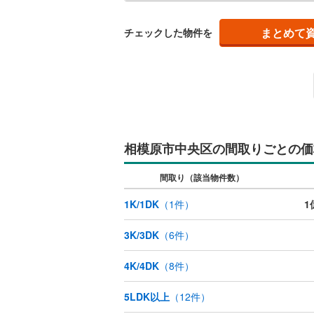
足柄上郡
キッチン
まとめて
チェックした物件を
足柄下郡
独立型キ
販売、価格、
即入居可
相模原市中央区の間取りごとの価
浴室
間取り（該当物件数）
浴室乾燥
1K/1DK
（
1
件）
1
収納
3K/3DK
（
6
件）
ウォーク
（
0
）
4K/4DK
（
8
件）
5LDK以上
（
12
件）
バルコニー、