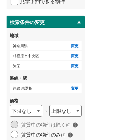
見学予約できる物件
足柄下郡真鶴町
(
6
)
ペ
ー
愛甲郡清川村
(
2
)
ジ
に
検索条件の変更
保
存
地域
す
る
神奈川県
変更
相模原市中央区
変更
弥栄
変更
路線・駅
路線 未選択
変更
価格
下限なし
上限なし
~
賃貸中の物件は除く
(
0
)
賃貸中の物件のみ
(
1
)