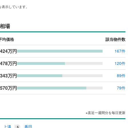
ッキあり
（
0
）
を表示しています。
施工・品質・工法関連
相場
震、制震構造
住宅性能評価付き
（
0
）
平均価格
該当物件数
,424万円
167件
応
,478万円
120件
ン内見(相談)可
（
0
）
IT重説可
（
0
）
,343万円
89件
ン対応とは？
,570万円
79件
※直近一週間分を毎日更新
上溝
番田