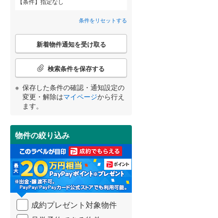
条件
指定なし
栄区
(
25
)
弥栄
(
1
)
間取り変更可能
こどもの国線
(
0
)
（
0
）
条件をリセットする
都筑区
(
35
)
横山
京急大師線
(
2
)
(
0
)
3階建て以上
（
0
）
こ
新着物件通知を受け取る
の
南区
(
90
)
相模鉄道本線
(
0
)
宮崎
鹿児島
沖縄
検
索
検索条件を保存する
横浜シーサイドライン
(
0
)
鎌倉市
(
53
)
条
件
保存した条件の確認・通知設定の
湘南モノレール江の島線
(
0
)
茅ヶ崎市
(
101
)
で
小学校まで1km以内
（
1
）
変更・解除は
マイページ
から行え
通
する
る
条件をリセットする
条件をリセットする
条件をリセットする
条件をリセットする
条件をリセットする
条件をリセットする
伊豆箱根鉄道大雄山線
(
0
)
ます。
秦野市
(
59
)
知
を
伊勢原市
(
44
)
受
物件の絞り込み
南道路
（
0
）
け
南足柄市
(
15
)
取
る
高座郡寒川町
(
19
)
・
条
足柄上郡中井町
(
1
)
件
を
成約プレゼント対象物件
足柄上郡山北町
(
2
)
マ
イ