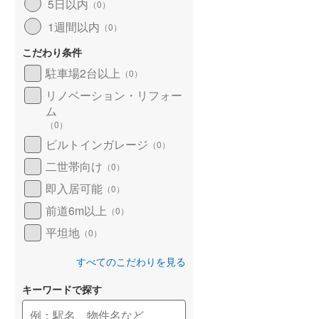
5日以内
（
0
）
1週間以内
（
0
）
こだわり条件
駐車場2台以上
（
0
）
リノベーション・リフォー
ム
（
0
）
ビルトインガレージ
（
0
）
二世帯向け
（
0
）
即入居可能
（
0
）
前道6m以上
（
0
）
平坦地
（
0
）
すべてのこだわりを見る
キーワードで探す