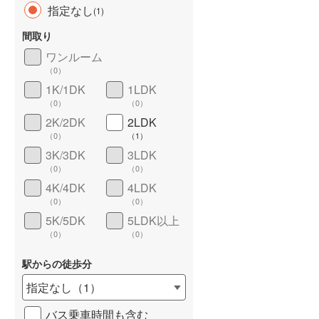
指定なし
(
1
)
間取り
ワンルーム
（
0
）
長期優良住宅
（
0
）
1K/1DK
1LDK
（
0
）
（
0
）
2K/2DK
2LDK
（
0
）
（
1
）
3K/3DK
3LDK
（
0
）
（
0
）
4K/4DK
4LDK
詳しく見る
（
0
）
（
0
）
5K/5DK
5LDK以上
（
0
）
（
0
）
駅からの徒歩分
指定なし
（
1
）
バス乗車時間も含む