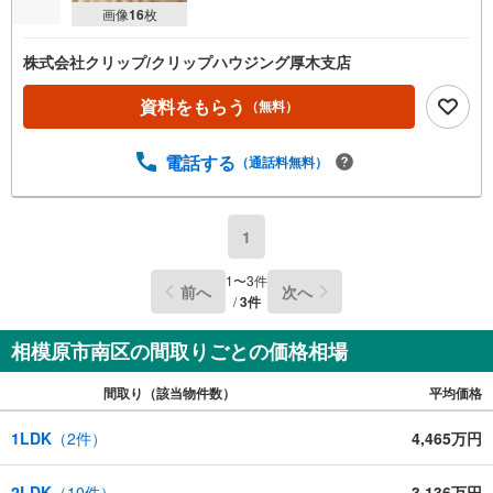
画像
16
枚
株式会社クリップ/クリップハウジング厚木支店
資料をもらう
（無料）
電話する
（通話料無料）
1
1
〜
3
件
前へ
次へ
/
3
件
相模原市南区の間取りごとの価格相場
間取り（該当物件数）
平均価格
1LDK
（
2
件）
4,465万円
2LDK
（
10
件）
3,136万円