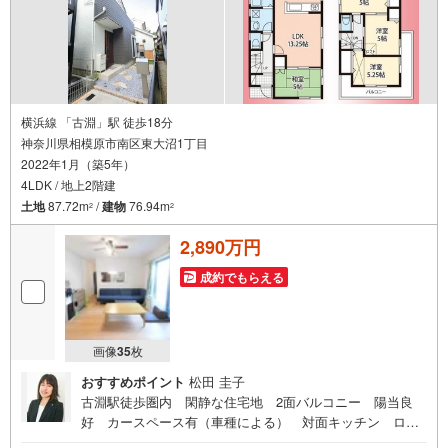
横浜線 「古淵」駅 徒歩18分
神奈川県相模原市南区東大沼1丁目
2022年1月（築5年）
4LDK / 地上2階建
土地
87.72m
/
建物
76.94m
2
2
2,890万円
成約でもらえる
画像
35
枚
おすすめポイント
松田 圭子
古淵駅徒歩圏内 閑静な住宅地 2面バルコニー 陽当良
好 カースペース有（車種による） 対面キッチン ロフ
ト付き 室内大変綺麗にお使いです 徒歩圏内には商業施