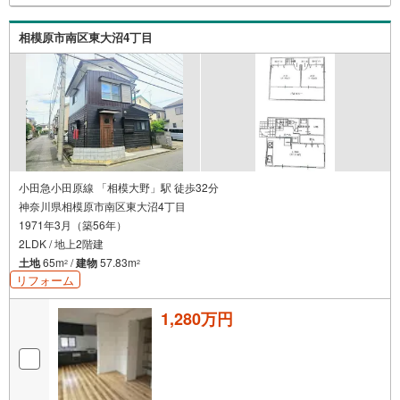
す。【とことん納得】当社では担当営業が物件情報を紹介
しておりますが、その後の物件のご説明、資金計画、税金
相模原市南区東大沼4丁目
相談などについては、上司である担当課長も同席でご説明
させていただきます。
小田急小田原線 「相模大野」駅 徒歩32分
神奈川県相模原市南区東大沼4丁目
1971年3月（築56年）
2LDK / 地上2階建
土地
65m
/
建物
57.83m
2
2
リフォーム
1,280万円