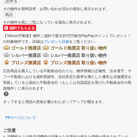
請求済
その物件が資料請求・お問い合わせ済みの場合に表示されます。
既読
その物件を既にご覧になっている場合に表示されます。
成約でもらえる
【Yahoo!不動産】物件ご成約で最大20万円相当PayPayポイントプレゼント！
の対象物件です。詳細は
プレゼント詳細
をご覧ください。
ゴールド推奨店
ゴールド推奨店 取り扱い物件
シルバー推奨店
シルバー推奨店 取り扱い物件
ブロンズ推奨店
ブロンズ推奨店 取り扱い物件
広告商品を購入している不動産会社のうち、物件情報の正確性、法令遵守、ヤ
フー不動産における成約実績等、当社所定の基準を満たした優良な店舗運営を
実践していると認めた不動産会社（もしくは当該認定を受けた不動産会社の取
扱物件）に表示されます。
タップすると用語の意味が書かれたポップアップが開きます。
PRマークについて
ご注意
消費税および地方消費税の対象となる場合は税込み価格が表示されていま