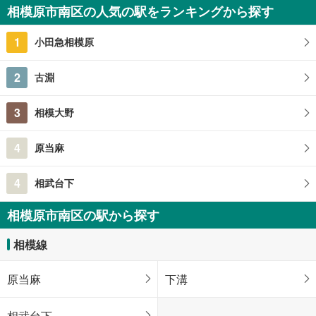
2,999万円
相模原市南区の人気の駅をランキングから探す
4LDK
91.71m
（登記）
2
1
小田急相模原
神奈川県相模原市南区上鶴間本町8丁目
2
古淵
3
相模大野
4
原当麻
4
相武台下
相模原市南区の駅から探す
相模線
原当麻
下溝
相武台下