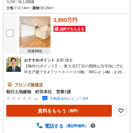
1LDK / 地上2階建
土地
112.14m
/
建物
90.26m
2
2
3,950万円
成約でもらえる
画像
24
枚
おすすめポイント
友部 雄太
【物件のポイント】～ 東大沼3丁目の閑静な住宅地に佇む
中古戸建です♪フリースペース10帖・WIC×2（4帖・2.25
帖）付き♪また、2LDK・3LDKに変更も可能です！（買主様
負担）【営業時間 10:00～20:00】上記時間はお電話が繋が
ブロンズ推奨店
りやすくなっております。人気物件には特に問い合わせが
朝日土地建物 町田本社 営業1課
集中するため、お早めにお電話ください。「室内・現地を
-.--
不動産会社レビュー 4件
見学する」ボタンよりご予約いただくとご見学がスムーズ
です。【創業42周年の実績】弊社は1985年町田にて開業
資料をもらう
（無料）
し、東京・神奈川・埼玉エリアに13店舗展開しておりま
す。契約件数5万件を突破し、数多くの実績を積むことによ
って、様々なご提案やアドバイスが出来るようになりまし
電話する
（通話料無料）
た。私達はお客様に安心感をお持ち頂ける自信がありま