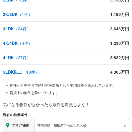
3K/3DK
（
1
件）
1,180万円
3LDK
（
24
件）
3,646万円
4K/4DK
（
4
件）
1,230万円
4LDK
（
27
件）
3,832万円
5LDK以上
（
10
件）
4,305万円
物件が所在する市区町村を対象とした平均価格を表示しています。
賃貸中の物件を除いています。
気になる物件がなかったら
条件を変更しよう！
現在の検索条件
神奈川県｜相模原市南区｜東大沼
エリア/路線