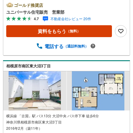
設多数あり生活利便良好【古淵駅徒歩2分！店舗前駐車場完
ゴールド推奨店
備！】弊社は1993年に相模原にて開業し、地元の相模原・
ユニバーサル住宅販売 営業部
町田を中心に数多くのお客様の住まい探しを支えてまいり
4.7
不動産会社レビュー 20件
ました。「安心に・丁寧に・分かりやすく」を心がけなが
ら皆様のお役に立ちたいと思います。【何でもご相談くだ
資料をもらう
（無料）
さい！】不動産のご相談もお気軽にご連絡ください物件詳
細のことはもちろん、売却相談、ローン診断等何でもご相
談くださいお客様のお力になります【営業時間 9:00～20:
電話する
（通話料無料）
00】上記時間はお電話が繋がりやすくなっております人気
物件には特に問い合わせが集中するため、お早めにご連絡
ください。「室内・現地を見学する」ボタンよりご予約い
相模原市南区東大沼3丁目
ただくとご見学がスムーズです
横浜線 「古淵」駅 バス13分 大沼中央 バス停下車 徒歩6分
神奈川県相模原市南区東大沼3丁目
2016年2月（築11年）