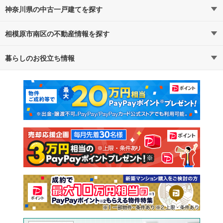
神奈川県の中古一戸建てを探す
相模原市南区の不動産情報を探す
路線・駅から探す
地域から探す
暮らしのお役立ち情報
不動産・住宅
賃貸住宅
通勤・通学時間から探す
地図から探す
マンションカタログ
教えて！住まいの先生
新築マンション
中古マンション
新築一戸建て
中古一戸建て
注文住宅
土地
売却査定