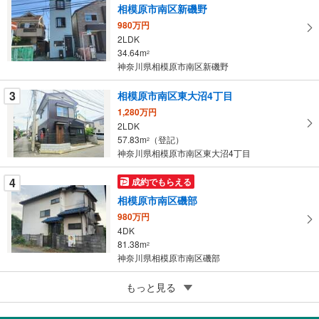
マ
相模原市南区新磯野
イ
980万円
ペ
2LDK
ー
34.64m
2
神奈川県相模原市南区新磯野
ジ
に
3
相模原市南区東大沼4丁目
保
1,280万円
存
2LDK
す
57.83m
（登記）
2
る
神奈川県相模原市南区東大沼4丁目
4
成約でもらえる
相模原市南区磯部
980万円
4DK
81.38m
2
神奈川県相模原市南区磯部
5
もっと見る
成約でもらえる
相模原市南区上鶴間本町8丁目