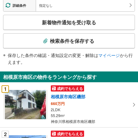
指定なし
詳細条件
こ
新着物件通知を受け取る
の
検
索
検索条件を保存する
条
件
保存した条件の確認・通知設定の変更・解除は
マイページ
から行
で
えます。
通
知
相模原市南区の物件をランキングから探す
を
受
1
成約でもらえる
け
相模原市南区磯部
取
660万円
る
2LDK
・
55.29m
2
条
神奈川県相模原市南区磯部
件
を
2
成約でもらえる