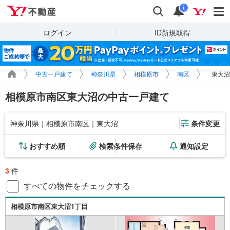
Yahoo!不動産
検索
通知
i
ログイン
ID新規取得
中古一戸建て
神奈川県
相模原市
南区
東大沼
相模原市南区東大沼の中古一戸建て
神奈川県｜相模原市南区｜東大沼
条件変更
おすすめ順
検索条件保存
通知設定
3
件
すべての物件をチェックする
相模原市南区東大沼1丁目