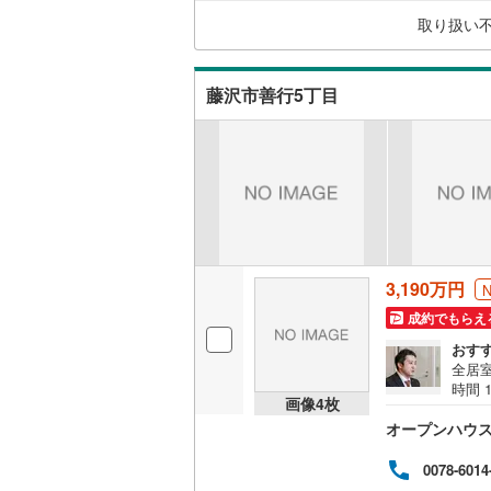
なる
足柄上郡
取り扱い
していき
キッチン
足柄下郡
独立型キ
藤沢市善行5丁目
販売、価格、
即入居可
浴室
3,190万円
浴室乾燥
成約でもらえ
収納
おす
全居
ウォーク
時間 
画像
4
枚
す。
（
0
）
オープンハウ
学す
ご案
可能
バルコニー、
0078-6014
す。