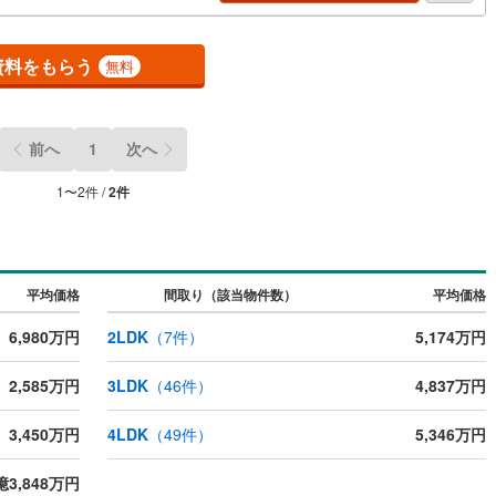
トのご用意ございます。◎個別FP相談会 無料物件のご紹介だけでなく住
ッキあり
（
0
）
ーン・資金のご相談、まずは家探しについて話を聞きたいという方も大歓
す！年間8000棟以上の限定物件を発表しているオープンハウスだから出会
資料をもらう
無料
物件が多数ございます。ぜひお気軽にご連絡・ご相談ください！※限定物
施工・品質・工法関連
当社のみ、もしくは当社を含めた数社でのみご紹介可能なオープンハウス・
ベロップメントの物件
震、制震構造
住宅性能評価付き
（
0
）
前へ
1
次へ
1
〜
2
件 /
2
件
応
ン内見(相談)可
（
1
）
IT重説可
（
1
）
平均価格
間取り（該当物件数）
平均価格
ン対応とは？
6,980万円
2LDK
（
7
件）
5,174万円
2,585万円
3LDK
（
46
件）
4,837万円
3,450万円
4LDK
（
49
件）
5,346万円
億3,848万円