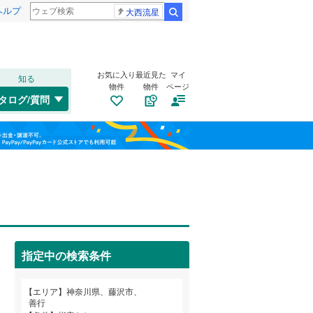
ヘルプ
大西流星
検索
お気に入り
最近見た
マイ
知る
物件
物件
ページ
東海道本線
(
0
)
タログ/質問
中原区
打戻
(
4
(
)
31
)
福島
横浜線
(
0
)
宮前区
大庭
(
9
(
)
50
)
相模線
(
0
)
栃木
群馬
山梨
片瀬山
(
3
)
埼京線
(
0
)
鵠沼藤が谷
トイレ２か所
(
3
（
)
2
）
西区
(
19
)
下土棚
太陽光発電システム
(
2
)
（
0
）
保土ケ谷区
(
43
)
指定中の検索条件
善行
(
2
)
港北区
(
51
)
和歌山
長後
(
3
)
小田急江ノ島線
(
2
)
エリア
神奈川県、藤沢市、
旭区
(
95
)
善行
辻堂西海岸
(
3
)
東急大井町線
(
0
)