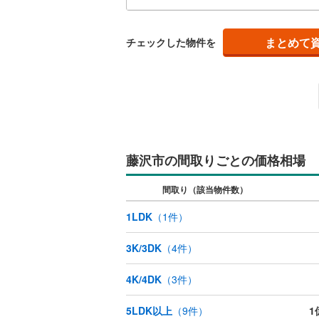
シー
ウッドデ
宅ロ
迎で
まとめて
チェックした物件を
える
構造・規模・
件:
ディ
耐震、免
（
0
）
オンライン対
藤沢市の間取りごとの価格相場
オンライ
間取り（該当物件数）
オンライ
1LDK
（
1
件）
3K/3DK
（
4
件）
4K/4DK
（
3
件）
5LDK以上
（
9
件）
1