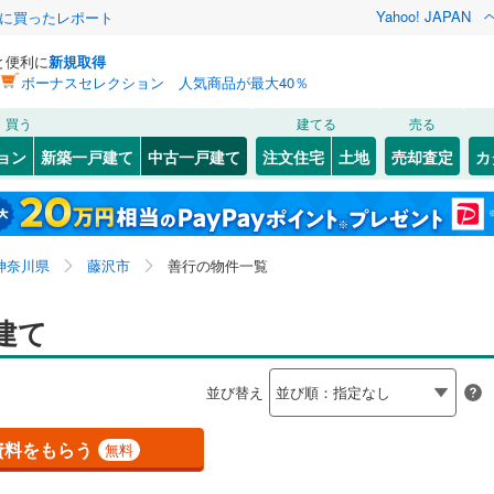
Yahoo! JAPAN
際に買ったレポート
と便利に
新規取得
ボーナスセレクション 人気商品が最大40％
検索条件を保存しました
買う
建てる
売る
ライン（宇都宮～逗子）
湘南新宿ライン（前橋～小田原）
リノベーション
ョン
新築一戸建て
中古一戸建て
注文住宅
土地
売却査定
カ
(
0
)
この検索条件の新着物件通知は、
マイページ
から設定できます。
ション・リフォーム
築古・築30年以上
（
0
）
0
)
幸区
稲荷
(
(
7
2
)
)
岩手
宮城
秋田
山形
鶴見線
(
0
)
8
)
多摩区
遠藤
(
2
(
)
34
)
横須賀線
(
0
)
神奈川県、藤沢市、善行
神奈川
埼玉
千葉
茨城
神奈川県
藤沢市
善行の物件一覧
8
)
片瀬海岸
(
2
)
JR東日本）
(
0
)
京浜東北線
(
0
)
0
)
）
鵠沼海岸
オール電化
(
9
（
)
0
）
長野
富山
石川
福井
建て
0
)
東海道新幹線
(
0
)
6
)
神奈川区
(
41
)
検索条件を保存する
岡
台以上
(
4
)
（
0
）
葛原
ビルトインガレージ
(
2
)
（
0
）
閉じる
閉じる
お気に入りリストを見る
お気に入りリストを見る
閉じる
閉じる
南区
(
48
)
岐阜
静岡
三重
地下鉄ブルーライン
(
0
)
横浜市営地下鉄グリーンライン
(
0
)
並び替え
タ付インターホン
)
城南
防犯カメラ
(
3
)
（
0
）
マイページ
8
)
金沢区
(
24
)
兵庫
京都
滋賀
奈良
大鋸
(
11
)
原線
(
0
)
小田急小田原線
(
0
)
資料をもらう
無料
4
)
港南区
(
54
)
全体
辻堂新町
(
1
)
摩線
(
0
)
東急東横線
(
0
)