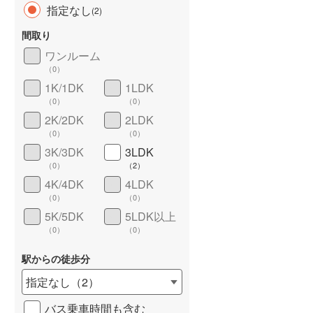
指定なし
(
2
)
間取り
ワンルーム
（
0
）
長期優良住宅
（
0
）
1K/1DK
1LDK
（
0
）
（
0
）
2K/2DK
2LDK
（
0
）
（
0
）
3K/3DK
3LDK
（
0
）
（
2
）
4K/4DK
4LDK
詳しく見る
（
0
）
（
0
）
5K/5DK
5LDK以上
（
0
）
（
0
）
駅からの徒歩分
指定なし
（
2
）
バス乗車時間も含む