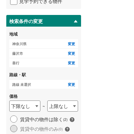
見学予約できる物件
足柄下郡真鶴町
(
6
)
ペ
ー
愛甲郡清川村
(
2
)
ジ
に
検索条件の変更
保
存
地域
す
る
神奈川県
変更
藤沢市
変更
善行
変更
路線・駅
路線 未選択
変更
価格
下限なし
上限なし
~
賃貸中の物件は除く
(
2
)
賃貸中の物件のみ
(
0
)