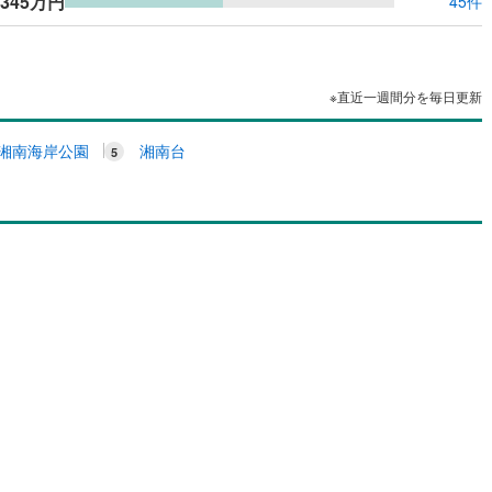
,345万円
45件
※直近一週間分を毎日更新
湘南海岸公園
湘南台