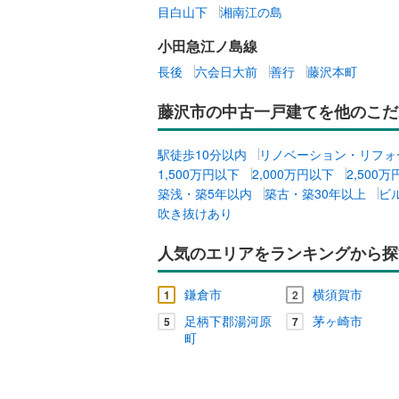
目白山下
湘南江の島
小田急江ノ島線
長後
六会日大前
善行
藤沢本町
藤沢市の中古一戸建てを他のこだ
駅徒歩10分以内
リノベーション・リフォ
1,500万円以下
2,000万円以下
2,500
築浅・築5年以内
築古・築30年以上
ビ
吹き抜けあり
人気のエリアをランキングから探
鎌倉市
横須賀市
1
2
足柄下郡湯河原
茅ヶ崎市
5
7
町