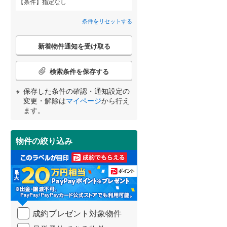
条件
指定なし
栄区
(
24
)
藤が岡
(
1
)
間取り変更可能
こどもの国線
(
0
)
（
0
）
条件をリセットする
都筑区
(
34
)
宮原
京急大師線
(
3
)
(
0
)
3階建て以上
（
0
）
こ
新着物件通知を受け取る
の
南区
(
90
)
相模鉄道本線
(
0
)
湘南台
(
1
)
宮崎
鹿児島
沖縄
検
索
検索条件を保存する
横浜シーサイドライン
(
0
)
並木台
(
2
)
鎌倉市
(
53
)
条
件
保存した条件の確認・通知設定の
湘南モノレール江の島線
(
0
)
茅ヶ崎市
(
98
)
で
小学校まで1km以内
（
1
）
変更・解除は
マイページ
から行え
通
する
る
条件をリセットする
条件をリセットする
条件をリセットする
条件をリセットする
条件をリセットする
条件をリセットする
伊豆箱根鉄道大雄山線
(
0
)
ます。
秦野市
(
58
)
知
を
伊勢原市
(
42
)
受
物件の絞り込み
南道路
（
0
）
け
南足柄市
(
15
)
取
る
高座郡寒川町
(
18
)
・
条
足柄上郡中井町
(
1
)
件
を
成約プレゼント対象物件
足柄上郡山北町
(
3
)
マ
イ