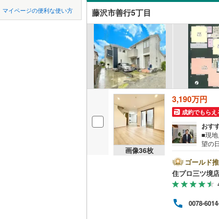
中国
鳥取
緑区
(
57
)
マイページの便利な使い方
藤沢市善行5丁目
辻堂東海
吹き抜け
東急田園
泉区
(
45
)
四国
徳島
藤沢
東急新横
(
2
)
二世帯向
相模原市
緑区
(
91
)
京急逗子
村岡東
(
2
サービス
九州・沖縄
福岡
相模鉄道
本藤沢
(
2
神奈川県のその
横須賀市
立地
ほかの地域
横浜高速
藤沢市
(
1
最寄りの
3,190万円
0
0
0
0
0
0
箱根登山
該当物件
該当物件
該当物件
該当物件
該当物件
該当物件
件
件
件
件
件
件
逗子市
(
1
成約でもらえ
配置、向き、
おす
厚木市
(
1
■現
前道6m
望の
海老名市
画像
36
枚
沢市
平坦地
（
門会
ゴールド推
綾瀬市
(
7
で、お気軽に
住プロ三ツ境
弊社
LD
中郡大磯
ァイ
お客
リビング
0078-6014
の生
足柄上郡
【教
（
2
）