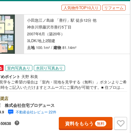
島根
岡山
広島
山口
瀬谷区
(
41
)
人気物件TOP10入り
リフォーム
岸
(
5
)
羽鳥
(
1
)
都市線
（
0
）
(
0
)
バリアフリー住宅
東急目黒線
(
0
)
（
0
）
青葉区
(
77
)
香川
愛媛
高知
小田急江ノ島線 「善行」駅 徒歩12分 他
浜線
(
0
)
本鵠沼
京急本線
(
2
(
)
0
)
け
（
0
）
平屋・1階建て
（
0
）
保存した条件を見る
神奈川県藤沢市善行5丁目
中央区
(
134
)
線
(
0
)
京急久里浜線
(
0
)
)
用田
(
4
)
ルーム（納戸）
（
1
）
佐賀
長崎
熊本
大分
2007年6月（築20年）
3LDK/地上2階建
いずみ野線
(
0
)
相模鉄道新横浜線
(
0
)
)
白旗
(
4
)
(
52
)
平塚市
(
128
)
土地
100.1m
/
建物
81.14m
2
2
鉄道みなとみらい線
(
0
)
江ノ島電鉄
(
0
)
23
)
小田原市
(
77
)
駅が始発駅
（
0
）
海まで2km以内
（
0
）
この条件で検索する
この条件で検索する
この条件で検索する
この条件で検索する
この条件で検索する
この条件で検索する
市区町村以下を選択
市区町村を選択す
駅を選択する
鉄道
(
0
)
箱根登山ケーブルカー
(
0
)
室内写真あり
水回り写真あり
0
)
三浦市
(
8
)
る
建ち方、日当たり
すめポイント
天野 和美
29
)
大和市
(
69
)
地見学をご希望の場合は「室内・現地を見学する（無料）」ボタンよりご希
以上
（
0
）
角地
（
0
）
日時をご記入いただけますとスムーズにご案内が可能です。■ 住プロは藤
(
48
)
座間市
(
48
)
・綾瀬市エリアに強い！ 住プロは、藤沢市・綾瀬市エリアの不動産売買専
1
）
社です！最新物件情報や当社限定で販売する物件情報も多数ございますの
奨店
4
)
三浦郡葉山町
(
13
)
お問合せ下さい！ -------------- 弊社独自の住宅ローン提案システム
店 株式会社住宅プロデュース
ではファイナンシャル専門スタッフによる【丁寧な資金アドバイス】【フ
不動産会社レビュー 22件
4.9
町
(
19
)
中郡二宮町
(
12
)
ナンシャルプラン提案書の作成】を随時行っております。意外に知らない
様が多い【定年時の住宅ローン残高】【住宅購入者だけが加入できる無料
資料をもらう
ダイニング15畳以上
-50638
無料
命保険】【13年間もらえる、国からの特別ボーナス】これから多くなる
大井町
(
4
)
足柄上郡松田町
(
1
)
育費】住宅を買った後から始まる【住宅ローン返済】65歳以上から必要に