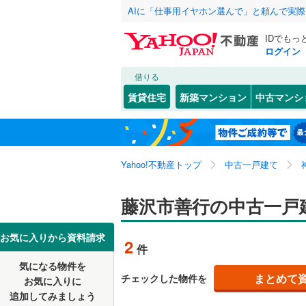
AIに「仕事用イヤホン選んで」と頼んで実
IDでもっ
ログイン
借りる
北海道
JR
北海道
湘南新宿
こだわり条件
リフォーム、
賃貸住宅
新築マンション
中古マンシ
(
0
)
リノベー
川崎市
川崎区
石川
(
7
(
)
3
東北
青森
南武線
(
0
)
（
2
）
高津区
円行
(
3
(
)
2
根岸線
(
0
)
関東
東京
Yahoo!不動産トップ
中古一戸建て
設備
麻生区
片瀬
(
9
(
)
5
中央本線（
亀井野
床暖房
(
（
2
信越・北陸
新潟
藤沢市善行の中古一戸
御殿場線
(
横浜市
鶴見区
(
4
鵠沼松が
駐車場2
中区
(
31
)
東海
愛知
お気に入りから資料請求
地下鉄
横浜市営
2
件
菖蒲沢
ＴＶモニ
(
2
磯子区
(
3
気になる物件を
（
1
）
近畿
大阪
高倉
(
4
)
私鉄・その他
京王相模
まとめて
チェックした物件を
お気に入りに
戸塚区
(
6
追加してみましょう
間取り、居室
辻堂
(
2
)
小田急多