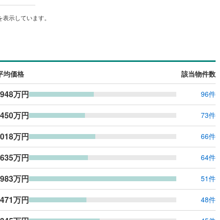
を表示しています。
平均価格
該当物件数
,948万円
96件
,450万円
73件
,018万円
66件
,635万円
64件
,983万円
51件
,471万円
48件