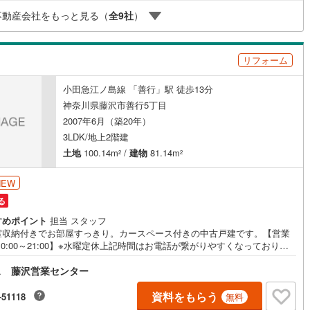
【老後の費用負担】住宅探しの【このタイミング】で不安な部分を明確に
開成町
(
3
)
足柄下郡箱根町
(
2
)
不動産会社をもっと見る（
全
9
社
）
ませんか？？ --------------
湯河原町
(
28
)
愛甲郡愛川町
(
34
)
ッチン
（
0
）
対面キッチン
（
1
）
リフォーム
小田急江ノ島線 「善行」駅 徒歩13分
契約、入居関連など
神奈川県藤沢市善行5丁目
能
（
1
）
2007年6月（築20年）
3LDK/地上2階建
土地
100.14m
/
建物
81.14m
2
2
機あり
（
1
）
NEW
る
すめポイント
担当 スタッフ
室収納付きでお部屋すっきり。カースペース付きの中古戸建です。【営業
インクローゼット
床下収納
（
2
）
10:00～21:00】※水曜定休上記時間はお電話が繋がりやすくなっておりま
ぜひお気軽にご連絡ください！現地を見学される場合は「室内・現地を見
ス 藤沢営業センター
る（無料）」ボタンよりご希望の日時をご記入いただけますとスムーズに
内が可能です。◎現地のご案内について・平日や夜遅い時間帯もご案内が
 ※定休日を除く・経験豊富なスタッフが物件詳細を丁寧にご説明いたしま
資料をもらう
庭
-51118
無料
・車でご自宅や最寄り駅等、ご指定の場所まで送迎します。・チャイルド