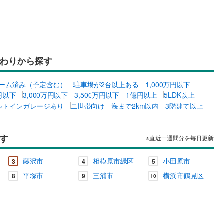
わりから探す
ーム済み（予定含む）
駐車場が2台以上ある
1,000万円以下
万円以下
3,000万円以下
3,500万円以下
1億円以上
5LDK以上
ルトインガレージあり
二世帯向け
海まで2km以内
3階建て以上
す
※直近一週間分を毎日更新
藤沢市
相模原市緑区
小田原市
3
4
5
平塚市
三浦市
横浜市鶴見区
8
9
10