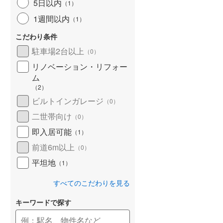
5日以内
（
1
）
1週間以内
（
1
）
こだわり条件
駐車場2台以上
（
0
）
リノベーション・リフォー
ム
（
2
）
ビルトインガレージ
（
0
）
二世帯向け
（
0
）
即入居可能
（
1
）
前道6m以上
（
0
）
平坦地
（
1
）
すべてのこだわりを見る
キーワードで探す