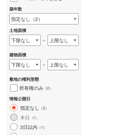
築年数
指定なし
（
2
）
土地面積
下限なし
上限なし
~
建物面積
下限なし
上限なし
~
敷地の権利形態
所有権のみ
（
2
）
情報公開日
指定なし
（
2
）
本日
（
0
）
3日以内
（
1
）