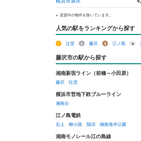
横浜市泉区
4
賃貸中の物件を除いています。
人気の駅をランキングから探す
辻堂
藤沢
江ノ島
藤沢市の駅から探す
湘南新宿ライン（前橋～小田原）
藤沢
辻堂
横浜市営地下鉄ブルーライン
湘南台
江ノ島電鉄
石上
柳小路
鵠沼
湘南海岸公園
湘南モノレール江の島線