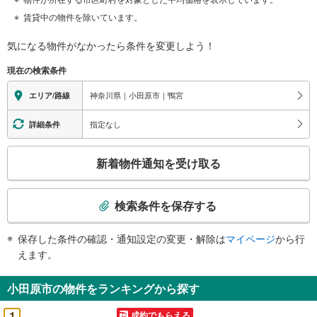
賃貸中の物件を除いています。
気になる物件がなかったら
条件を変更しよう！
現在の検索条件
神奈川県｜小田原市｜鴨宮
エリア/路線
指定なし
詳細条件
こ
新着物件通知を受け取る
の
検
索
検索条件を保存する
条
件
保存した条件の確認・通知設定の変更・解除は
マイページ
から行
で
えます。
通
知
小田原市の物件をランキングから探す
を
受
1
成約でもらえる