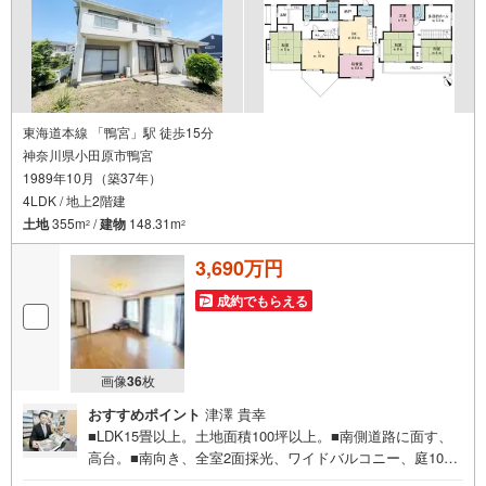
東海道本線 「鴨宮」駅 徒歩15分
神奈川県小田原市鴨宮
1989年10月（築37年）
4LDK / 地上2階建
土地
355m
/
建物
148.31m
2
2
3,690万円
成約でもらえる
画像
36
枚
おすすめポイント
津澤 貴幸
■LDK15畳以上。土地面積100坪以上。■南側道路に面す、
高台。■南向き、全室2面採光、ワイドバルコニー、庭10坪
以上。■屋根裏収納、納戸付でスッキリ暮らせます。■オー