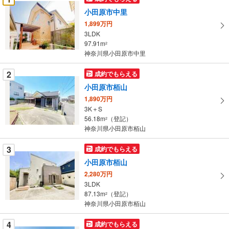
け
小田原市中里
取
1,899万円
る
3LDK
・
97.91m
2
条
神奈川県小田原市中里
件
を
2
成約でもらえる
マ
小田原市栢山
イ
1,890万円
ペ
3K＋S
ー
56.18m
（登記）
2
神奈川県小田原市栢山
ジ
に
3
成約でもらえる
保
小田原市栢山
存
す
2,280万円
3LDK
る
87.13m
（登記）
2
神奈川県小田原市栢山
4
成約でもらえる