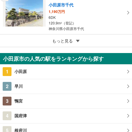
小田原市千代
1,190万円
6DK
120.9m
（登記）
2
神奈川県小田原市千代
5
もっと見る
成約でもらえる
小田原市城山3丁目
1億3,800万円
小田原市の人気の駅をランキングから探す
2LDK＋3S
355.25m
（登記）
2
1
小田原
神奈川県小田原市城山3丁目
2
早川
3
鴨宮
4
国府津
5
根府川