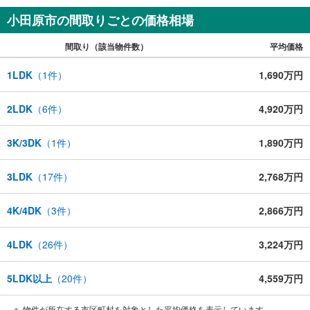
小田原市の間取りごとの価格相場
間取り（該当物件数）
平均価格
1LDK
（
1
件）
1,690万円
2LDK
（
6
件）
4,920万円
3K/3DK
（
1
件）
1,890万円
3LDK
（
17
件）
2,768万円
4K/4DK
（
3
件）
2,866万円
4LDK
（
26
件）
3,224万円
5LDK以上
（
20
件）
4,559万円
物件が所在する市区町村を対象とした平均価格を表示しています。