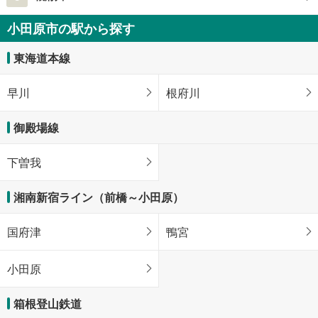
小田原市の駅から探す
東海道本線
早川
根府川
御殿場線
下曽我
湘南新宿ライン（前橋～小田原）
国府津
鴨宮
小田原
箱根登山鉄道