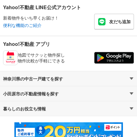
Yahoo!不動産 LINE公式アカウント
新着物件をいち早くお届け！
友だち追加
便利な機能のご紹介
Yahoo!不動産 アプリ
地図でサクッと物件探し
物件比較が手軽にできる
神奈川県の中古一戸建てを探す
小田原市の不動産情報を探す
路線・駅から探す
地域から探す
暮らしのお役立ち情報
不動産・住宅
賃貸住宅
通勤・通学時間から探す
地図から探す
マンションカタログ
教えて！住まいの先生
新築マンション
中古マンション