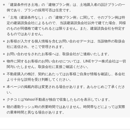
「建築条件付き土地」の「建物プラン例」は、土地購入者の設計プランの一
例であり、プランの採用可否は任意です。
「土地（建築条件なし）」の「建物プラン例」に関して、そのプラン例は特
定の建築請負会社によるもので、 当該建築請負会社以外で建てた場合、同様
のものが同価格で建てられるとは限りません。また、建築請負会社を特定す
るものではありません。
お客様が入力する個人情報を含むお問い合わせデータは、当該物件の取扱会
社に送信され、そこで管理されます。
お問い合わせをされたお客様へは、取扱会社がご連絡いたします。
物件に関するお客様のお問い合わせについては、LINEヤフー株式会社は一切
関与いたしません。取扱会社に直接ご確認ください。
不動産購入の検討、契約にあたってはお客様ご自身が情報を確認し、各会社
より十分な説明を受け判断してください。
本ページの掲載内容は変更される場合があります。あらかじめご了承くださ
い。
クチコミはYahoo!不動産が独自で収集したものを表示しています。
朝の通勤ラッシュ時の所要時間ではありません。時間帯などによっては実際
の乗車時間と異なる場合があります。