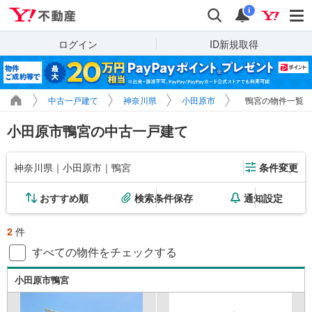
Yahoo!不動産
検索
通知
i
ログイン
ID新規取得
中古一戸建て
神奈川県
小田原市
鴨宮の物件一覧
小田原市鴨宮の中古一戸建て
神奈川県｜小田原市｜鴨宮
条件変更
おすすめ順
検索条件保存
通知設定
2
件
すべての物件をチェックする
小田原市鴨宮