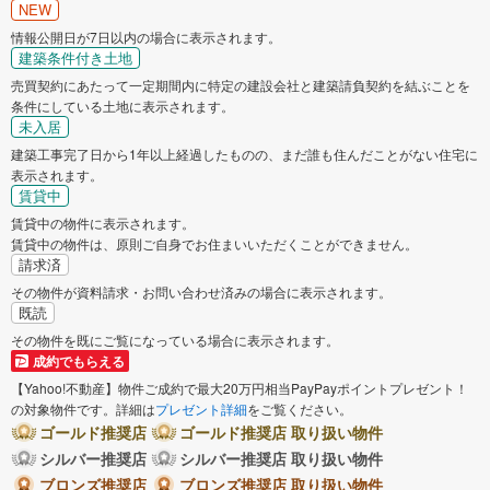
NEW
情報公開日が7日以内の場合に表示されます。
建築条件付き土地
売買契約にあたって一定期間内に特定の建設会社と建築請負契約を結ぶことを
条件にしている土地に表示されます。
未入居
建築工事完了日から1年以上経過したものの、まだ誰も住んだことがない住宅に
表示されます。
賃貸中
賃貸中の物件に表示されます。
賃貸中の物件は、原則ご自身でお住まいいただくことができません。
請求済
その物件が資料請求・お問い合わせ済みの場合に表示されます。
既読
その物件を既にご覧になっている場合に表示されます。
成約でもらえる
【Yahoo!不動産】物件ご成約で最大20万円相当PayPayポイントプレゼント！
の対象物件です。詳細は
プレゼント詳細
をご覧ください。
ゴールド推奨店
ゴールド推奨店 取り扱い物件
シルバー推奨店
シルバー推奨店 取り扱い物件
ブロンズ推奨店
ブロンズ推奨店 取り扱い物件