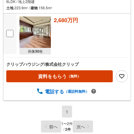
6LDK / 地上2階建
土地
223.9m
/
建物
156.5m
2
2
2,680万円
画像
30
枚
クリップハウジング/株式会社クリップ
資料をもらう
（無料）
電話する
（通話料無料）
1
1
〜
2
件
前へ
次へ
/
2
件