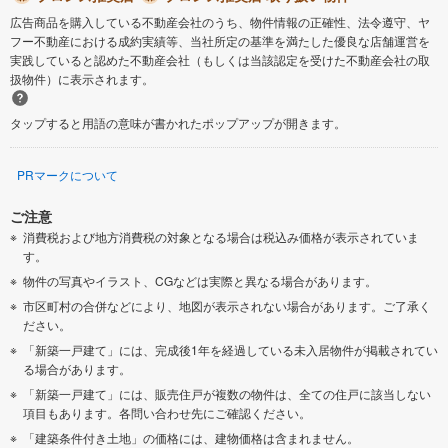
広告商品を購入している不動産会社のうち、物件情報の正確性、法令遵守、ヤ
フー不動産における成約実績等、当社所定の基準を満たした優良な店舗運営を
実践していると認めた不動産会社（もしくは当該認定を受けた不動産会社の取
扱物件）に表示されます。
タップすると用語の意味が書かれたポップアップが開きます。
PRマークについて
ご注意
消費税および地方消費税の対象となる場合は税込み価格が表示されていま
す。
物件の写真やイラスト、CGなどは実際と異なる場合があります。
市区町村の合併などにより、地図が表示されない場合があります。ご了承く
ださい。
「新築一戸建て」には、完成後1年を経過している未入居物件が掲載されてい
る場合があります。
「新築一戸建て」には、販売住戸が複数の物件は、全ての住戸に該当しない
項目もあります。各問い合わせ先にご確認ください。
「建築条件付き土地」の価格には、建物価格は含まれません。