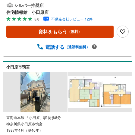
プンキッチンで使いやすい。■食器洗乾燥機付で便利。■浴
シルバー推奨店
室に窓付でバスタイムを快適に過ごせます。住宅情報館は
住宅情報館 小田原店
関東エリアに店舗展開しております。豊富な物件情報をご
5.0
不動産会社レビュー 12件
用意して皆様の住まい探しをお手伝いしております。まず
は最寄りの住宅情報館にお気軽にご相談ください。住宅ロ
資料をもらう
（無料）
ーン相談会も同時開催中無理のない住宅ローンの試算やご
購入の際にかかる諸費用の概算も行っております。しっか
りとした資金計画のアドバイスをさせて頂きますので、お
電話する
（通話料無料）
気軽にご相談ください。
小田原市鴨宮
東海道本線 「小田原」駅 徒歩8分
神奈川県小田原市鴨宮
1987年4月（築40年）