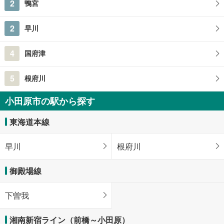
2
鴨宮
2
早川
4
国府津
5
根府川
小田原市の駅から探す
東海道本線
早川
根府川
御殿場線
下曽我
湘南新宿ライン（前橋～小田原）