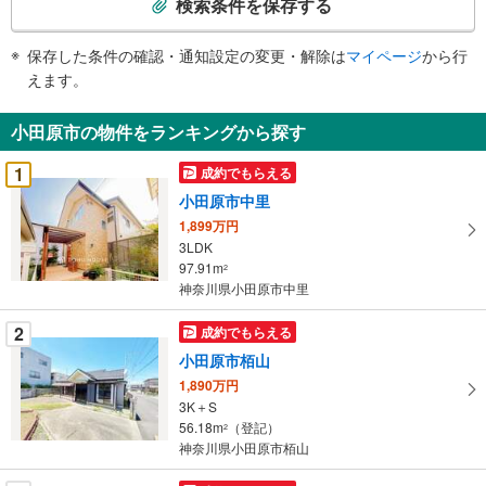
検索条件を保存する
条
件
保存した条件の確認・通知設定の変更・解除は
マイページ
から行
で
えます。
通
知
小田原市の物件をランキングから探す
を
受
1
成約でもらえる
け
小田原市中里
取
1,899万円
る
3LDK
・
97.91m
2
条
神奈川県小田原市中里
件
を
2
成約でもらえる
マ
小田原市栢山
イ
1,890万円
ペ
3K＋S
ー
56.18m
（登記）
2
神奈川県小田原市栢山
ジ
に