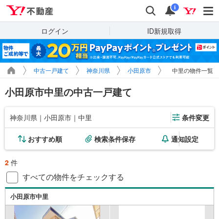
Yahoo!不動産
検索
通知
i
ログイン
ID新規取得
中古一戸建て
神奈川県
小田原市
中里の物件一覧
小田原市中里の中古一戸建て
神奈川県｜小田原市｜中里
条件変更
おすすめ順
検索条件保存
通知設定
2
件
すべての物件をチェックする
小田原市中里