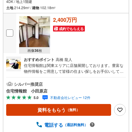
4DK / 地上1階建
土地
214.29m
/
建物
102.18m
2
2
2,400万円
成約でもらえる
画像
36
枚
おすすめポイント
高橋 龍人
住宅情報館は関東エリアに店舗展開しております。豊富な
物件情報をご用意して皆様の住まい探しをお手伝いしてお
ります。まずは最寄りの住宅情報館にお気軽にご相談くだ
さい。住宅ローン相談会も同時開催中無理のない住宅ロー
シルバー推奨店
ンの試算やご購入の際にかかる諸費用の概算も行っており
住宅情報館 小田原店
ます。しっかりとした資金計画のアドバイスをさせて頂き
5.0
不動産会社レビュー 12件
ますので、お気軽にご相談ください。
資料をもらう
（無料）
電話する
（通話料無料）