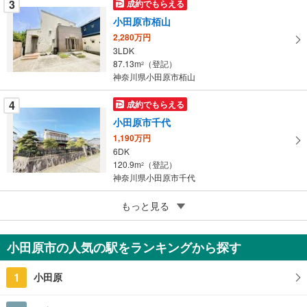
3
成約でもらえる
保
小田原市栢山
存
す
2,280万円
3LDK
る
87.13m
（登記）
2
神奈川県小田原市栢山
4
成約でもらえる
小田原市千代
1,190万円
6DK
120.9m
（登記）
2
神奈川県小田原市千代
5
もっと見る
成約でもらえる
小田原市城山3丁目
1億3,800万円
小田原市の人気の駅をランキングから探す
2LDK＋3S
355.25m
（登記）
2
1
小田原
神奈川県小田原市城山3丁目