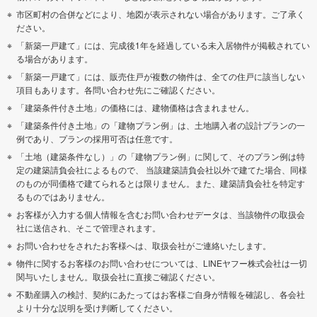
市区町村の合併などにより、地図が表示されない場合があります。ご了承く
ださい。
「新築一戸建て」には、完成後1年を経過している未入居物件が掲載されてい
る場合があります。
「新築一戸建て」には、販売住戸が複数の物件は、全ての住戸に該当しない
項目もあります。各問い合わせ先にご確認ください。
「建築条件付き土地」の価格には、建物価格は含まれません。
「建築条件付き土地」の「建物プラン例」は、土地購入者の設計プランの一
例であり、プランの採用可否は任意です。
「土地（建築条件なし）」の「建物プラン例」に関して、そのプラン例は特
定の建築請負会社によるもので、 当該建築請負会社以外で建てた場合、同様
のものが同価格で建てられるとは限りません。また、建築請負会社を特定す
るものではありません。
お客様が入力する個人情報を含むお問い合わせデータは、当該物件の取扱会
社に送信され、そこで管理されます。
お問い合わせをされたお客様へは、取扱会社がご連絡いたします。
物件に関するお客様のお問い合わせについては、LINEヤフー株式会社は一切
関与いたしません。取扱会社に直接ご確認ください。
不動産購入の検討、契約にあたってはお客様ご自身が情報を確認し、各会社
より十分な説明を受け判断してください。