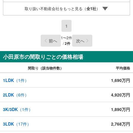
取り扱い不動産会社をもっと見る（
全
1
社
）
1
1
〜
2
件
前へ
次へ
/
2
件
小田原市の間取りごとの価格相場
間取り（該当物件数）
平均価格
1LDK
（
1
件）
1,690万円
2LDK
（
6
件）
4,920万円
3K/3DK
（
1
件）
1,890万円
3LDK
（
17
件）
2,768万円