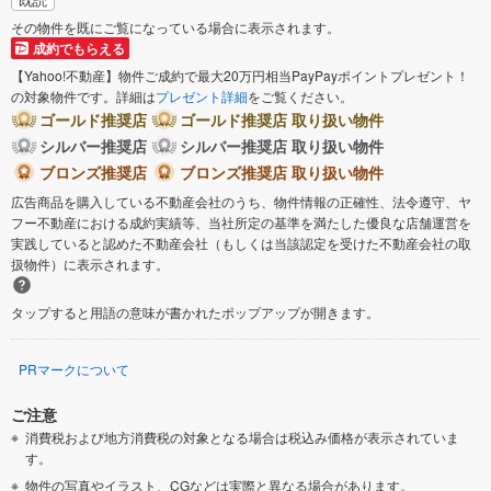
その物件を既にご覧になっている場合に表示されます。
成約でもらえる
【Yahoo!不動産】物件ご成約で最大20万円相当PayPayポイントプレゼント！
の対象物件です。詳細は
プレゼント詳細
をご覧ください。
ゴールド推奨店
ゴールド推奨店 取り扱い物件
シルバー推奨店
シルバー推奨店 取り扱い物件
ブロンズ推奨店
ブロンズ推奨店 取り扱い物件
広告商品を購入している不動産会社のうち、物件情報の正確性、法令遵守、ヤ
フー不動産における成約実績等、当社所定の基準を満たした優良な店舗運営を
実践していると認めた不動産会社（もしくは当該認定を受けた不動産会社の取
扱物件）に表示されます。
タップすると用語の意味が書かれたポップアップが開きます。
PRマークについて
ご注意
消費税および地方消費税の対象となる場合は税込み価格が表示されていま
す。
物件の写真やイラスト、CGなどは実際と異なる場合があります。