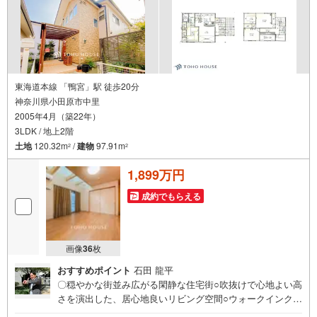
東海道本線 「鴨宮」駅 徒歩20分
神奈川県小田原市中里
2005年4月（築22年）
3LDK / 地上2階
土地
120.32m
/
建物
97.91m
2
2
1,899万円
成約でもらえる
画像
36
枚
おすすめポイント
石田 龍平
〇穏やかな街並み広がる閑静な住宅街○吹抜けで心地よい高
さを演出した、居心地良いリビング空間○ウォークインクロ
ーゼットなど、収納スペース豊富。住空間をすっきり使え