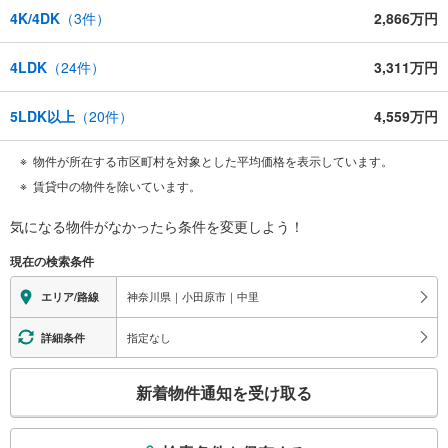
4K/4DK
（
3
件）
2,866万円
4LDK
（
24
件）
3,311万円
5LDK以上
（
20
件）
4,559万円
物件が所在する市区町村を対象とした平均価格を表示しています。
賃貸中の物件を除いています。
気になる物件がなかったら
条件を変更しよう！
現在の検索条件
神奈川県｜小田原市｜中里
エリア/路線
指定なし
詳細条件
こ
新着物件通知を受け取る
の
検
索