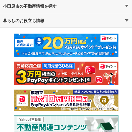
小田原市の不動産情報を探す
路線・駅から探す
地域から探す
暮らしのお役立ち情報
不動産・住宅
賃貸住宅
通勤・通学時間から探す
地図から探す
マンションカタログ
教えて！住まいの先生
新築マンション
中古マンション
新築一戸建て
中古一戸建て
注文住宅
土地
売却査定