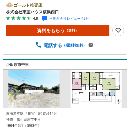
ますーーーーYahoo！ 不動産キャンペーン対象店舗ーーー
ゴールド推奨店
ー当店で物件を成約するとPayPayボーナスライトがもらえ
株式会社東宝ハウス横浜西口
る「Yahoo！ 不動産 物件ご成約キャンペーン」の対象にな
4.8
不動産会社レビュー 42件
ります。「資料をもらう」「見学予約をする」ボタンから
お問い合わせください。※必ずYahoo！ JAPAN IDでログイ
資料をもらう
（無料）
ンしてください。※PayPayボーナスライトは出金と譲渡は
できません。有効期限は付与日から60日です。ーーーーー
ーーーーーーーーーーーーーーーーーーーーー紹介金融機
電話する
（通話料無料）
関/都市銀行利率/年利 0.95％（変動金利）※上記金利は 202
6年8月時点 のものであり、実際の適用金利は融資実行時の
ものとなります。金利情勢により表記の返済額と異なる場
小田原市中里
合があります。ーーーーーーーーーーーーーーーーーーー
ーーーーーー
東海道本線 「鴨宮」駅 徒歩14分
神奈川県小田原市中里
1964年6月（築63年）