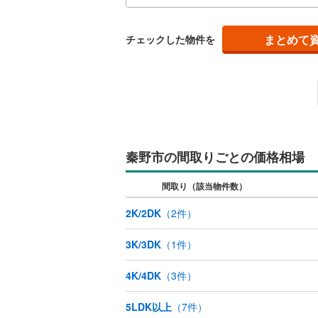
まとめて
チェックした物件を
秦野市の間取りごとの価格相場
間取り（該当物件数）
2K/2DK
（
2
件）
3K/3DK
（
1
件）
4K/4DK
（
3
件）
5LDK以上
（
7
件）