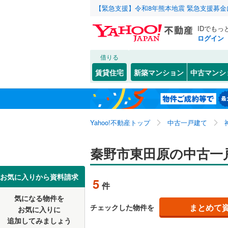
【緊急支援】令和8年熊本地震 緊急支援募
IDでもっ
ログイン
借りる
北海道
JR
北海道
湘南新宿
こだわり条件
リフォーム、
賃貸住宅
新築マンション
中古マンシ
(
0
)
リノベー
川崎市
川崎区
今泉
(
2
(
)
3
東北
青森
南武線
(
0
)
（
0
）
高津区
北矢名
(
(
2
2
根岸線
(
0
)
関東
東京
Yahoo!不動産トップ
中古一戸建て
設備
麻生区
曽屋
(
6
(
)
5
中央本線（
西大竹
床暖房
(
（
3
信越・北陸
新潟
秦野市東田原の中古一
御殿場線
(
横浜市
鶴見区
(
4
羽根
駐車場2
(
3
)
中区
(
31
)
東海
愛知
お気に入りから資料請求
地下鉄
横浜市営
5
件
堀西
ＴＶモニ
(
2
)
磯子区
(
3
気になる物件を
（
1
）
近畿
大阪
南が丘
(
3
私鉄・その他
京王相模
まとめて
チェックした物件を
お気に入りに
戸塚区
(
6
追加してみましょう
間取り、居室
小田急多