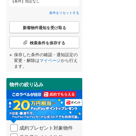
条件
指定なし
栄区
(
24
)
間取り変更可能
こどもの国線
(
0
)
（
0
）
条件をリセットする
都筑区
(
34
)
京急大師線
(
0
)
3階建て以上
（
0
）
こ
新着物件通知を受け取る
の
南区
(
90
)
相模鉄道本線
(
0
)
宮崎
鹿児島
沖縄
検
索
検索条件を保存する
横浜シーサイドライン
(
0
)
鎌倉市
(
53
)
条
件
保存した条件の確認・通知設定の
湘南モノレール江の島線
(
0
)
茅ヶ崎市
(
97
)
で
小学校まで1km以内
（
0
）
変更・解除は
マイページ
から行え
通
する
る
条件をリセットする
条件をリセットする
条件をリセットする
条件をリセットする
条件をリセットする
条件をリセットする
伊豆箱根鉄道大雄山線
(
0
)
ます。
秦野市
(
58
)
知
を
伊勢原市
(
42
)
受
物件の絞り込み
南道路
（
0
）
け
南足柄市
(
15
)
取
る
高座郡寒川町
(
18
)
・
条
足柄上郡中井町
(
1
)
件
を
成約プレゼント対象物件
足柄上郡山北町
(
3
)
マ
イ