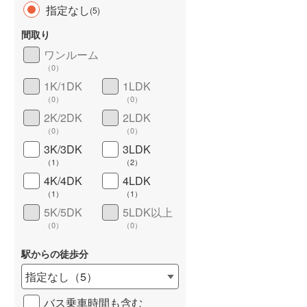
指定なし
(
5
)
間取り
ワンルーム
（
0
）
長期優良住宅
（
0
）
1K/1DK
1LDK
（
0
）
（
0
）
2K/2DK
2LDK
（
0
）
（
0
）
3K/3DK
3LDK
（
1
）
（
2
）
4K/4DK
4LDK
詳しく見る
（
1
）
（
1
）
5K/5DK
5LDK以上
（
0
）
（
0
）
駅からの徒歩分
指定なし
（
5
）
バス乗車時間も含む