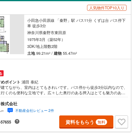
島根
岡山
広島
山口
瀬谷区
(
41
)
人気物件TOP10入り
都市線
（
1
）
(
0
)
バリアフリー住宅
東急目黒線
(
0
)
（
0
）
青葉区
(
77
)
香川
愛媛
高知
小田急小田原線 「秦野」駅 バス11分 くずは台 バス停下
浜線
(
0
)
京急本線
(
0
)
け
（
0
）
平屋・1階建て
（
0
）
保存した条件を見る
車 徒歩3分
中央区
(
134
)
線
(
0
)
京急久里浜線
(
0
)
ルーム（納戸）
（
0
）
神奈川県秦野市東田原
佐賀
長崎
熊本
大分
1975年3月（築52年）
いずみ野線
(
0
)
相模鉄道新横浜線
(
0
)
(
52
)
平塚市
(
128
)
3DK/地上階数2階
土地
99.21m
/
建物
55.47m
鉄道みなとみらい線
(
0
)
江ノ島電鉄
(
0
)
2
2
23
)
小田原市
(
77
)
駅が始発駅
（
0
）
海まで2km以内
（
0
）
この条件で検索する
この条件で検索する
この条件で検索する
この条件で検索する
この条件で検索する
この条件で検索する
市区町村以下を選択
市区町村を選択す
駅を選択する
鉄道
(
0
)
箱根登山ケーブルカー
(
0
)
0
)
三浦市
(
8
)
る
建ち方、日当たり
29
)
大和市
(
69
)
すめポイント
浦田 泰紀
以上
（
0
）
角地
（
2
）
戸建てながら、室内はとてもきれいです。バス停から徒歩3分以内なので、
(
48
)
座間市
(
48
)
に行くのも便利な立地です。広々した奥行のある押入はとても魅力のある
1
）
スペースです。お料理好きには嬉しいダイニングキッチンのある間取りに
4
)
三浦郡葉山町
(
13
)
ン株式会社
ております。一戸建て購入をお考えなら、当社にお任せください。お気に
の住まいを見つけて、よりご希望に近い生活を送りましょう。ぜひ当社を
不動産会社レビュー 2件
-.--
用くださいませ。この度は、数ある不動産会社の中からスカイガーデン株
町
(
19
)
中郡二宮町
(
12
)
社の物件情報をご覧になって頂き誠に有難う御座います。スカイガーデン
資料をもらう
-57655
無料
ダイニング15畳以上
経験豊富なスタッフが揃っています!! また、自社施工によるリノベーショ
大井町
(
4
)
足柄上郡松田町
(
1
)
リフォーム工事、住宅ローンや保険、不動産に関する税金法律その他各種