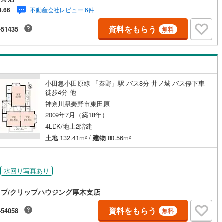
不動産会社レビュー 6件
4.66
資料をもらう
-51435
無料
小田急小田原線 「秦野」駅 バス8分 井ノ城 バス停下車
徒歩4分 他
神奈川県秦野市東田原
2009年7月（築18年）
4LDK/地上2階建
土地
132.41m
/
建物
80.56m
2
2
水回り写真あり
プ/クリップハウジング厚木支店
資料をもらう
-54058
無料