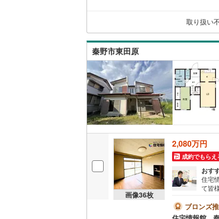
取り扱い
秦野市東田原
2,080万円
成約でもらえ
おす
住宅
て皆
画像
36
枚
気軽
の試
ブロンズ推
資金
住宅情報館 