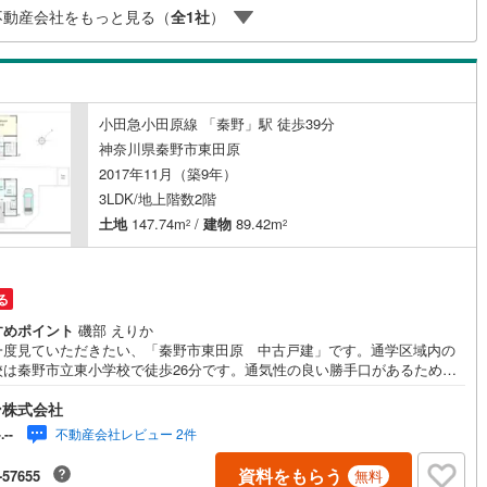
不動産会社をもっと見る（
全
1
社
）
ッキあり
（
1
）
施工・品質・工法関連
震、制震構造
住宅性能評価付き
（
0
）
小田急小田原線 「秦野」駅 徒歩39分
神奈川県秦野市東田原
2017年11月（築9年）
3LDK/地上階数2階
応
土地
147.74m
/
建物
89.42m
2
2
ン内見(相談)可
（
1
）
IT重説可
（
0
）
る
ン対応とは？
すめポイント
磯部 えりか
一度見ていただきたい、「秦野市東田原 中古戸建」です。通学区域内の
校は秦野市立東小学校で徒歩26分です。通気性の良い勝手口があるため、
に匂い等がこもりません。フローリングは防音性にも優れているのでニー
ン株式会社
高いです。中古戸建てながら、室内はとてもきれいです。シューズボック
、玄関の整理整頓には欠かせません。玄関ポーチがあるため、雨に濡れに
不動産会社レビュー 2件
-.--
状態で傘を開けます。
資料をもらう
-57655
無料