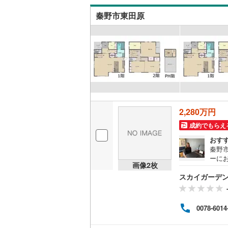
手続
足柄上郡
だける
秦野市東田原
毎週
キッチン
足柄下郡
ご案
おり
独立型キ
販売、価格、
即入居可
2,280万円
浴室
成約でもらえ
浴室乾燥
おす
秦野
ーに
収納
画像
2
枚
は3
スカイガーデ
か。建
ウォーク
ます
（
1
）
支度
日々
0078-6014
バルコニー、