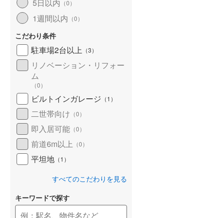
5日以内
（
0
）
1週間以内
（
0
）
こだわり条件
駐車場2台以上
（
3
）
リノベーション・リフォー
ム
（
0
）
ビルトインガレージ
（
1
）
二世帯向け
（
0
）
即入居可能
（
0
）
前道6m以上
（
0
）
平坦地
（
1
）
すべてのこだわりを見る
キーワードで探す