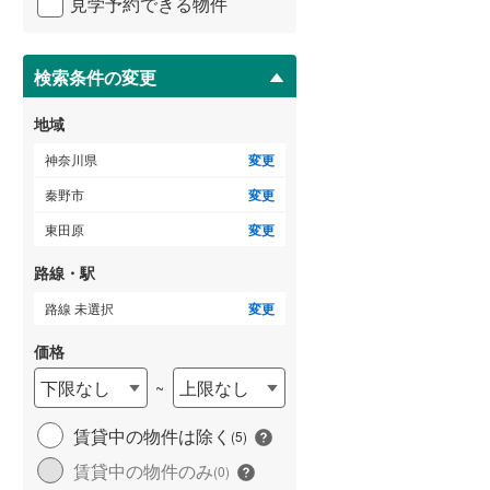
見学予約できる物件
足柄下郡真鶴町
(
6
)
ペ
ー
愛甲郡清川村
(
2
)
ジ
に
検索条件の変更
保
存
地域
す
る
神奈川県
変更
秦野市
変更
東田原
変更
路線・駅
路線 未選択
変更
価格
下限なし
上限なし
~
賃貸中の物件は除く
(
5
)
賃貸中の物件のみ
(
0
)