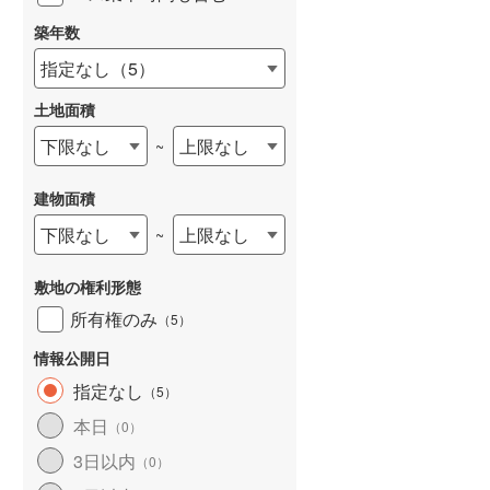
築年数
指定なし
（
5
）
土地面積
下限なし
上限なし
~
建物面積
下限なし
上限なし
~
敷地の権利形態
所有権のみ
（
5
）
情報公開日
指定なし
（
5
）
本日
（
0
）
3日以内
（
0
）