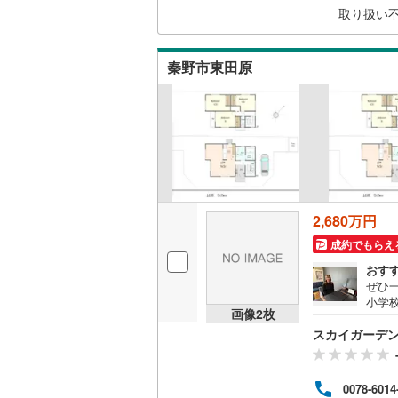
取り扱い
ウッドデ
構造・規模・
秦野市東田原
耐震、免
（
0
）
オンライン対
オンライ
2,680万円
成約でもらえ
オンライ
おす
ぜひ
小学
画像
2
枚
室内
スカイガーデ
ズが
スは
くい
0078-6014