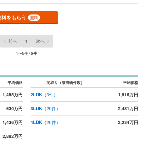
資料をもらう
無料
前へ
1
次へ
1
〜
5
件 /
5
件
平均価格
間取り（該当物件数）
平均価格
1,455万円
2LDK
（
3
件）
1,816万円
630万円
3LDK
（
20
件）
2,481万円
1,436万円
4LDK
（
20
件）
2,234万円
2,882万円