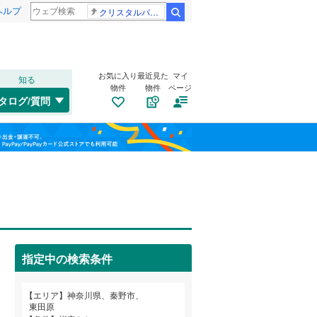
ヘルプ
クリスタルパレス 冨安健洋
検索
お気に入り
最近見た
マイ
知る
物件
物件
ページ
東海道本線
(
0
)
タログ/質問
中原区
河原町
(
(
31
1
)
)
福島
横浜線
(
0
)
宮前区
渋沢
(
5
(
)
50
)
相模線
(
0
)
栃木
群馬
山梨
戸川
(
5
)
埼京線
(
0
)
沼代新町
トイレ２か所
(
1
)
（
3
）
西区
(
19
)
平沢
太陽光発電システム
(
2
)
（
0
）
保土ケ谷区
(
43
)
指定中の検索条件
松原町
(
1
)
港北区
(
51
)
和歌山
小田急江ノ島線
(
0
)
エリア
神奈川県、秦野市、
旭区
(
95
)
東田原
東急大井町線
(
0
)