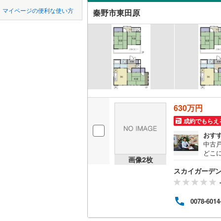
中国
鳥取
緑区
(
57
)
マイページの便利な使い方
秦野市東田原
吹き抜け
東急田園
泉区
(
45
)
四国
徳島
東急新横
二世帯向
相模原市
緑区
(
91
)
京急逗子
サービス
九州・沖縄
福岡
相模鉄道
神奈川県のその
横須賀市
立地
ほかの地域
横浜高速
藤沢市
(
1
最寄りの
0
0
0
0
0
0
箱根登山
630万円
該当物件
該当物件
該当物件
該当物件
該当物件
該当物件
件
件
件
件
件
件
逗子市
(
1
成約でもらえ
配置、向き、
厚木市
(
1
おす
前道6m
中古
海老名市
どこ
画像
2
枚
平坦地
（
収納
綾瀬市
(
7
スカイガーデ
なっ
入り
LD
ご利
中郡大磯
式会
0078-6014
リビング
には
足柄上郡
ン、
（
2
）