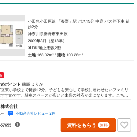
きのことなど何でもお気軽にご相談ください。 お客様にいかに喜んでいた
開成町
(
3
)
足柄下郡箱根町
(
2
)
かを心がけています。 ●営業時間 午前9時00分～午後7時00分 （定休日:
火曜日、毎週水曜日） 営業時間内はお電話でのお問い合わせがスムーズに
湯河原町
(
28
)
愛甲郡愛川町
(
34
)
内できます。 お気軽にお電話ください。スタッフ一同、心よりお待ちして
小田急小田原線 「秦野」駅 バス15分 中庭 バス停下車 徒
ますので宜しくお願い致します。
ッチン
（
0
）
対面キッチン
（
3
）
歩2分
神奈川県秦野市東田原
契約、入居関連など
2009年3月（築18年）
3LDK/地上階数2階
能
（
0
）
土地
168.02m
/
建物
103.28m
2
2
る
機あり
（
1
）
すめポイント
磯部 えりか
市立東小学校まで徒歩12分。子どもを安心して学校に通わせたいファミリ
おすすめです。駐車スペースが広いと来客の対応が楽になります。こちら
台まで駐車できます。新生活を迎える際は、3LDKの物件はいかがでしょう
ン株式会社
物面積は103.28平米となっており広々とした空間で生活することができ
インクローゼット
床下収納
（
1
）
。バルコニーが付いています。洗面化粧台には、鏡や照明がついており身
不動産会社レビュー 2件
-.--
に利用できます。快適な住環境が魅力的な中古の戸建て物件で充実した
を過ごしませんか。
資料をもらう
-57655
無料
庭