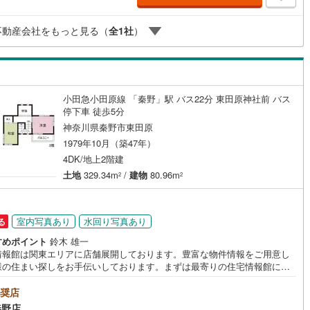
不動産会社をもっと見る（
全
1
社
）
小田急小田原線 「秦野」駅 バス22分 東田原神社前 バス
停下車 徒歩5分
神奈川県秦野市東田原
1979年10月（築47年）
4DK/地上2階建
土地
329.34m
/
建物
80.96m
2
2
室内写真あり
水回り写真あり
る
すめポイント
鈴木 雄一
情報館は関東エリアに店舗展開しております。豊富な物件情報をご用意し
様の住まい探しをお手伝いしております。まずは最寄りの住宅情報館にお
にご相談ください。住宅ローン相談会も同時開催中無理のない住宅ローン
算やご購入の際にかかる諸費用の概算も行っております。しっかりとした
奨店
計画のアドバイスをさせて頂きますので、お気軽にご相談ください。
秦野店