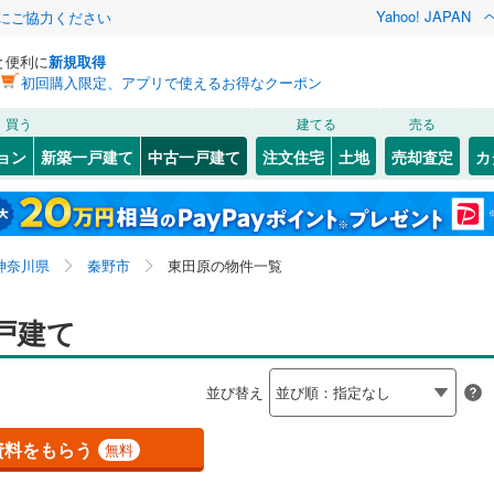
Yahoo! JAPAN
金にご協力ください
と便利に
新規取得
初回購入限定、アプリで使えるお得なクーポン
検索条件を保存しました
買う
建てる
売る
ライン（宇都宮～逗子）
湘南新宿ライン（前橋～小田原）
リノベーション
ョン
新築一戸建て
中古一戸建て
注文住宅
土地
売却査定
カ
(
0
)
この検索条件の新着物件通知は、
マイページ
から設定できます。
ション・リフォーム
築古・築30年以上
（
2
）
0
)
幸区
上大槻
(
7
(
)
1
)
岩手
宮城
秋田
山形
鶴見線
(
0
)
8
)
)
多摩区
三屋
(
1
(
)
34
)
横須賀線
(
0
)
神奈川県、秦野市、東田原
神奈川
埼玉
千葉
茨城
神奈川県
秦野市
東田原の物件一覧
8
)
千村
(
1
)
JR東日本）
(
0
)
京浜東北線
(
0
)
0
)
）
西田原
オール電化
(
1
)
（
1
）
長野
富山
石川
福井
戸建て
0
)
東海道新幹線
(
0
)
6
)
神奈川区
(
41
)
検索条件を保存する
台以上
（
3
）
東田原
ビルトインガレージ
(
5
)
（
1
）
閉じる
閉じる
お気に入りリストを見る
お気に入りリストを見る
閉じる
閉じる
南区
(
48
)
岐阜
静岡
三重
地下鉄ブルーライン
(
0
)
横浜市営地下鉄グリーンライン
(
0
)
並び替え
タ付インターホン
堀山下
防犯カメラ
(
1
)
（
0
）
マイページ
8
)
金沢区
(
24
)
兵庫
京都
滋賀
奈良
)
南矢名
(
12
)
原線
(
0
)
小田急小田原線
(
5
)
資料をもらう
無料
4
)
港南区
(
54
)
全体
摩線
(
0
)
東急東横線
(
0
)