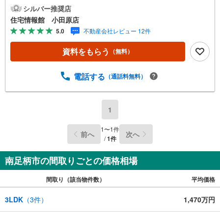
さい。住宅ローン相談会も同時開催中無理のない住宅ロー
シルバー推奨店
ンの試算やご購入の際にかかる諸費用の概算も行っており
住宅情報館 小田原店
ます。しっかりとした資金計画のアドバイスをさせて頂き
5.0
不動産会社レビュー 12件
ますので、お気軽にご相談ください。
資料をもらう
（無料）
電話する
（通話料無料）
1
1
〜
1
件
前へ
次へ
/
1
件
南足柄市の間取りごとの価格相場
間取り（該当物件数）
平均価格
3LDK
（
3
件）
1,470万円