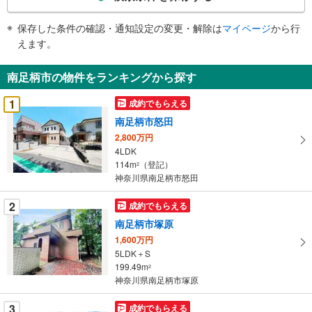
条
件
保存した条件の確認・通知設定の変更・解除は
マイページ
から行
で
えます。
通
知
南足柄市の物件をランキングから探す
を
受
1
成約でもらえる
け
南足柄市怒田
取
2,800万円
る
4LDK
・
114m
（登記）
2
条
神奈川県南足柄市怒田
件
を
2
成約でもらえる
マ
南足柄市塚原
イ
1,600万円
ペ
5LDK＋S
ー
199.49m
2
神奈川県南足柄市塚原
ジ
に
3
成約でもらえる
保