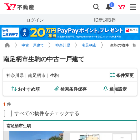
Yahoo!不動産
検索
通知
i
ログイン
ID新規取得
中古一戸建て
神奈川県
南足柄市
生駒の物件一覧
南足柄市生駒の中古一戸建て
神奈川県｜南足柄市｜生駒
条件変更
おすすめ順
検索条件保存
通知設定
1
件
すべての物件をチェックする
南足柄市生駒