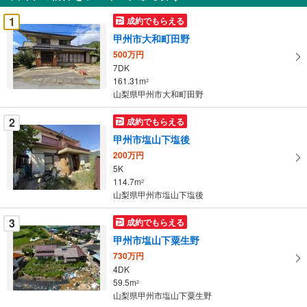
受
1
成約でもらえる
け
甲州市大和町田野
取
500万円
る
7DK
・
161.31m
2
条
山梨県甲州市大和町田野
件
を
2
成約でもらえる
マ
甲州市塩山下塩後
イ
200万円
ペ
5K
ー
114.7m
2
山梨県甲州市塩山下塩後
ジ
に
3
成約でもらえる
保
甲州市塩山下粟生野
存
す
730万円
4DK
る
59.5m
2
山梨県甲州市塩山下粟生野