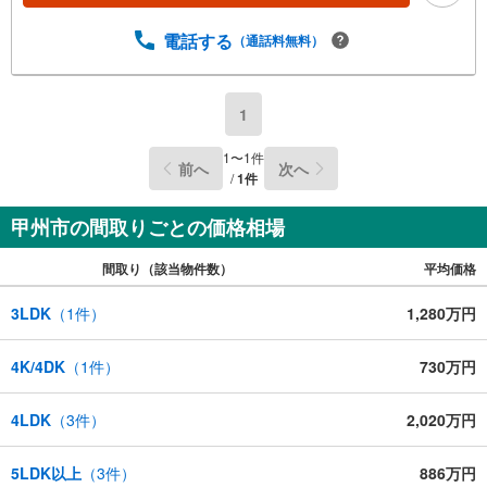
電話する
（通話料無料）
1
1
〜
1
件
前へ
次へ
/
1
件
甲州市の間取りごとの価格相場
間取り（該当物件数）
平均価格
3LDK
（
1
件）
1,280万円
4K/4DK
（
1
件）
730万円
4LDK
（
3
件）
2,020万円
5LDK以上
（
3
件）
886万円