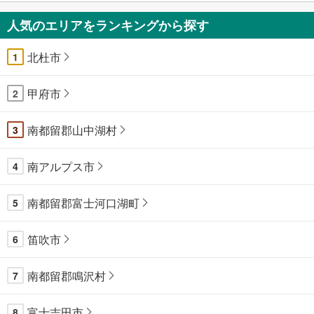
人気のエリアをランキングから探す
北杜市
1
甲府市
2
南都留郡山中湖村
3
南アルプス市
4
南都留郡富士河口湖町
5
笛吹市
6
南都留郡鳴沢村
7
富士吉田市
8