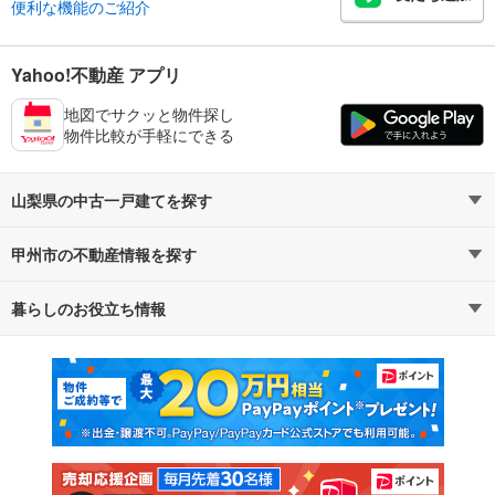
便利な機能のご紹介
Yahoo!不動産 アプリ
地図でサクッと物件探し
物件比較が手軽にできる
山梨県の中古一戸建てを探す
甲州市の不動産情報を探す
路線・駅から探す
地域から探す
暮らしのお役立ち情報
不動産・住宅
賃貸住宅
通勤・通学時間から探す
地図から探す
マンションカタログ
教えて！住まいの先生
新築マンション
中古マンション
新築一戸建て
中古一戸建て
注文住宅
土地