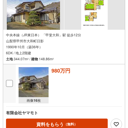
中央本線（JR東日本） 「甲斐大和」駅 徒歩12分
山梨県甲州市大和町日影
1990年10月（築36年）
6DK / 地上2階建
土地
344.07m
/
建物
148.86m
2
2
980万円
画像
16
枚
有限会社ヤマモト
資料をもらう
（無料）