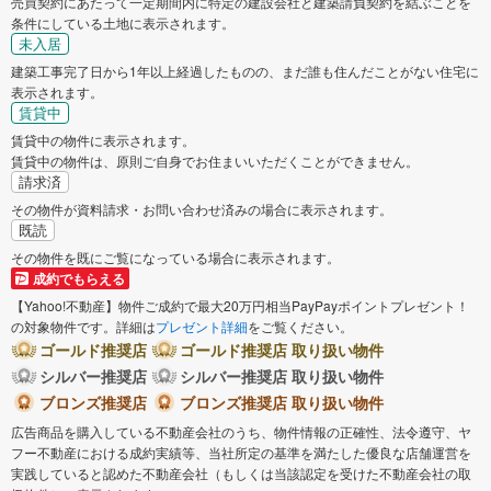
売買契約にあたって一定期間内に特定の建設会社と建築請負契約を結ぶことを
条件にしている土地に表示されます。
未入居
建築工事完了日から1年以上経過したものの、まだ誰も住んだことがない住宅に
表示されます。
賃貸中
賃貸中の物件に表示されます。
賃貸中の物件は、原則ご自身でお住まいいただくことができません。
請求済
その物件が資料請求・お問い合わせ済みの場合に表示されます。
既読
その物件を既にご覧になっている場合に表示されます。
成約でもらえる
【Yahoo!不動産】物件ご成約で最大20万円相当PayPayポイントプレゼント！
の対象物件です。詳細は
プレゼント詳細
をご覧ください。
ゴールド推奨店
ゴールド推奨店 取り扱い物件
シルバー推奨店
シルバー推奨店 取り扱い物件
ブロンズ推奨店
ブロンズ推奨店 取り扱い物件
広告商品を購入している不動産会社のうち、物件情報の正確性、法令遵守、ヤ
フー不動産における成約実績等、当社所定の基準を満たした優良な店舗運営を
実践していると認めた不動産会社（もしくは当該認定を受けた不動産会社の取