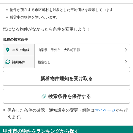
物件が所在する市区町村を対象とした平均価格を表示しています。
賃貸中の物件を除いています。
気になる物件がなかったら
条件を変更しよう！
現在の検索条件
山梨県｜甲州市｜大和町日影
エリア/路線
指定なし
詳細条件
こ
新着物件通知を受け取る
の
検
索
検索条件を保存する
条
件
保存した条件の確認・通知設定の変更・解除は
マイページ
から行
で
えます。
通
知
甲州市の物件をランキングから探す
を