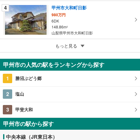
4
甲州市大和町日影
980万円
6DK
148.86m
2
山梨県甲州市大和町日影
5
甲州市勝沼町下岩崎
もっと見る
580万円
4LDK
甲州市の人気の駅をランキングから探す
91.3m
2
山梨県甲州市勝沼町下岩崎
1
勝沼ぶどう郷
2
塩山
3
甲斐大和
甲州市の駅から探す
中央本線（JR東日本）