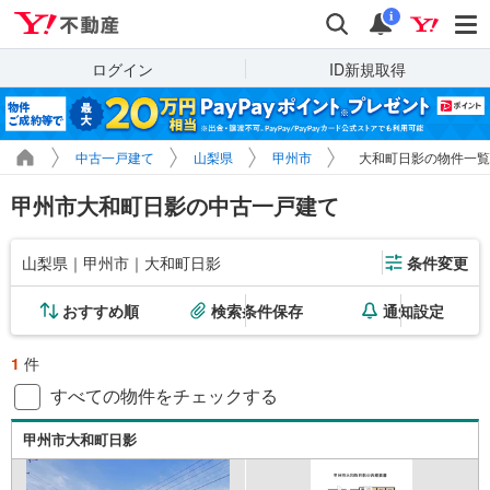
Yahoo!不動産
検索
通知
i
ログイン
ID新規取得
中古一戸建て
山梨県
甲州市
大和町日影の物件一覧
甲州市大和町日影の中古一戸建て
山梨県｜甲州市｜大和町日影
条件変更
おすすめ順
検索条件保存
通知設定
1
件
すべての物件をチェックする
甲州市大和町日影