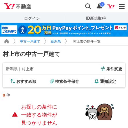
Yahoo!不動産
検索
通知
i
ログイン
ID新規取得
中古一戸建て
新潟県
村上市の物件一覧
村上市の中古一戸建て
新潟県｜村上市
条件変更
おすすめ順
検索条件保存
通知設定
0
件
お探しの条件に
一致する物件が
見つかりません