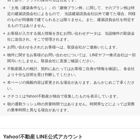
「土地（建築条件なし）」の「建物プラン例」に関して、そのプラン例は特
定の建築請負会社によるもので、 当該建築請負会社以外で建てた場合、同様
のものが同価格で建てられるとは限りません。また、建築請負会社を特定す
るものではありません。
お客様が入力する個人情報を含むお問い合わせデータは、当該物件の取扱会
社に送信され、そこで管理されます。
お問い合わせをされたお客様へは、取扱会社がご連絡いたします。
物件に関するお客様のお問い合わせについては、LINEヤフー株式会社は一切
関与いたしません。取扱会社に直接ご確認ください。
不動産購入の検討、契約にあたってはお客様ご自身が情報を確認し、各会社
より十分な説明を受け判断してください。
本ページの掲載内容は変更される場合があります。あらかじめご了承くださ
い。
クチコミはYahoo!不動産が独自で収集したものを表示しています。
朝の通勤ラッシュ時の所要時間ではありません。時間帯などによっては実際
の乗車時間と異なる場合があります。
Yahoo!不動産 LINE公式アカウント