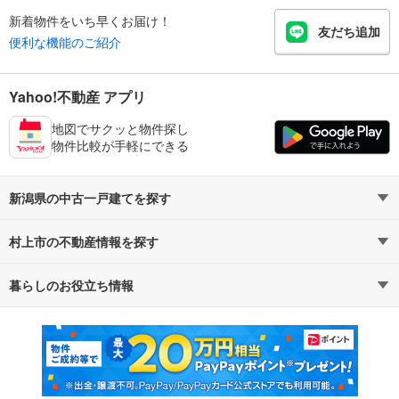
新着物件をいち早くお届け！
友だち追加
便利な機能のご紹介
Yahoo!不動産 アプリ
地図でサクッと物件探し
物件比較が手軽にできる
新潟県の中古一戸建てを探す
村上市の不動産情報を探す
路線・駅から探す
地域から探す
暮らしのお役立ち情報
不動産・住宅
賃貸住宅
通勤・通学時間から探す
地図から探す
マンションカタログ
教えて！住まいの先生
新築マンション
中古マンション
新築一戸建て
中古一戸建て