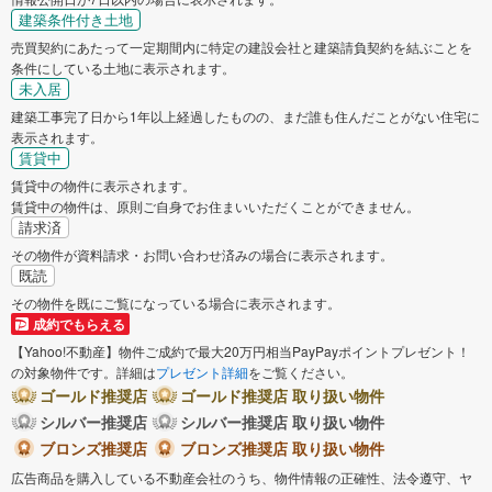
建築条件付き土地
売買契約にあたって一定期間内に特定の建設会社と建築請負契約を結ぶことを
条件にしている土地に表示されます。
未入居
建築工事完了日から1年以上経過したものの、まだ誰も住んだことがない住宅に
表示されます。
賃貸中
賃貸中の物件に表示されます。
賃貸中の物件は、原則ご自身でお住まいいただくことができません。
請求済
その物件が資料請求・お問い合わせ済みの場合に表示されます。
既読
その物件を既にご覧になっている場合に表示されます。
成約でもらえる
【Yahoo!不動産】物件ご成約で最大20万円相当PayPayポイントプレゼント！
の対象物件です。詳細は
プレゼント詳細
をご覧ください。
ゴールド推奨店
ゴールド推奨店 取り扱い物件
シルバー推奨店
シルバー推奨店 取り扱い物件
ブロンズ推奨店
ブロンズ推奨店 取り扱い物件
広告商品を購入している不動産会社のうち、物件情報の正確性、法令遵守、ヤ