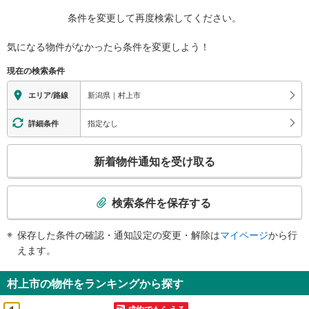
条件を変更して再度検索してください。
気になる物件がなかったら
条件を変更しよう！
現在の検索条件
新潟県｜村上市
エリア/路線
指定なし
詳細条件
こ
新着物件通知を受け取る
の
検
索
検索条件を保存する
条
件
保存した条件の確認・通知設定の変更・解除は
マイページ
から行
で
えます。
通
知
村上市の物件をランキングから探す
を
受
成約でもらえる