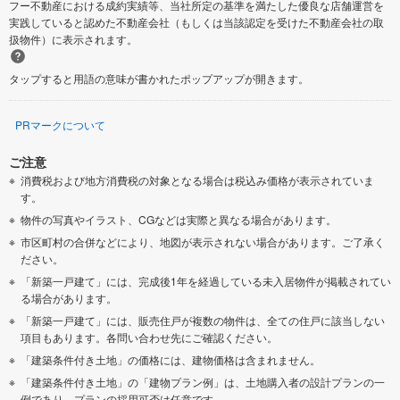
フー不動産における成約実績等、当社所定の基準を満たした優良な店舗運営を
実践していると認めた不動産会社（もしくは当該認定を受けた不動産会社の取
扱物件）に表示されます。
タップすると用語の意味が書かれたポップアップが開きます。
PRマークについて
ご注意
消費税および地方消費税の対象となる場合は税込み価格が表示されていま
す。
物件の写真やイラスト、CGなどは実際と異なる場合があります。
市区町村の合併などにより、地図が表示されない場合があります。ご了承く
ださい。
「新築一戸建て」には、完成後1年を経過している未入居物件が掲載されてい
る場合があります。
「新築一戸建て」には、販売住戸が複数の物件は、全ての住戸に該当しない
項目もあります。各問い合わせ先にご確認ください。
「建築条件付き土地」の価格には、建物価格は含まれません。
「建築条件付き土地」の「建物プラン例」は、土地購入者の設計プランの一
例であり、プランの採用可否は任意です。