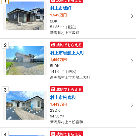
1
け
村上市坂町
取
1,549万円
る
2DK
・
51.35m
（登記）
2
条
新潟県村上市坂町
件
を
2
成約でもらえる
マ
村上市岩船上大町
イ
1,699万円
ペ
5LDK
ー
141.6m
（登記）
2
新潟県村上市岩船上大町
ジ
に
3
成約でもらえる
保
村上市松喜和
存
す
1,449万円
2SDK
る
94.58m
2
新潟県村上市松喜和
4
成約でもらえる