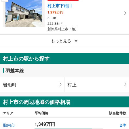
村上市下相川
1,979万円
5LDK
222.88m
2
新潟県村上市下相川
4
もっと見る
成約でもらえる
村上市岩船上大町
1,699万円
村上市の駅から探す
8SLDK
295.18m
2
羽越本線
新潟県村上市岩船上大町
岩船町
村上
村上市の周辺地域の価格相場
エリア
平均価格
該当物件数
1,349万円
胎内市
2件