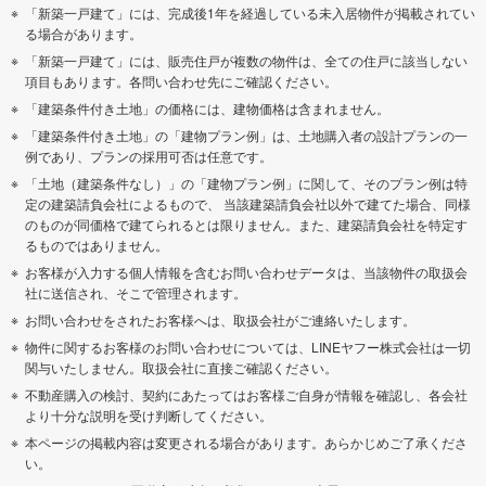
「新築一戸建て」には、完成後1年を経過している未入居物件が掲載されてい
る場合があります。
「新築一戸建て」には、販売住戸が複数の物件は、全ての住戸に該当しない
項目もあります。各問い合わせ先にご確認ください。
「建築条件付き土地」の価格には、建物価格は含まれません。
「建築条件付き土地」の「建物プラン例」は、土地購入者の設計プランの一
例であり、プランの採用可否は任意です。
「土地（建築条件なし）」の「建物プラン例」に関して、そのプラン例は特
定の建築請負会社によるもので、 当該建築請負会社以外で建てた場合、同様
のものが同価格で建てられるとは限りません。また、建築請負会社を特定す
るものではありません。
お客様が入力する個人情報を含むお問い合わせデータは、当該物件の取扱会
社に送信され、そこで管理されます。
お問い合わせをされたお客様へは、取扱会社がご連絡いたします。
物件に関するお客様のお問い合わせについては、LINEヤフー株式会社は一切
関与いたしません。取扱会社に直接ご確認ください。
不動産購入の検討、契約にあたってはお客様ご自身が情報を確認し、各会社
より十分な説明を受け判断してください。
本ページの掲載内容は変更される場合があります。あらかじめご了承くださ
い。