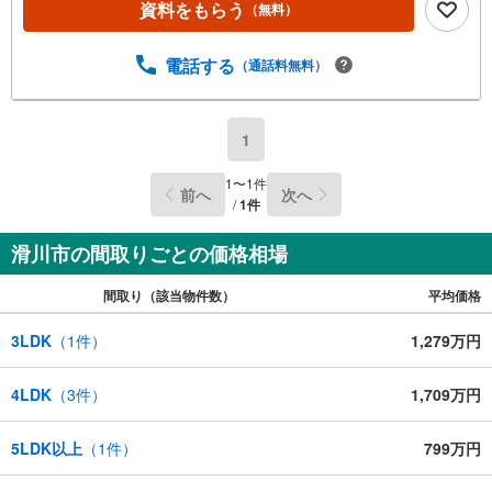
資料をもらう
（無料）
電話する
（通話料無料）
1
1
〜
1
件
前へ
次へ
/
1
件
滑川市の間取りごとの価格相場
間取り（該当物件数）
平均価格
3LDK
（
1
件）
1,279万円
4LDK
（
3
件）
1,709万円
5LDK以上
（
1
件）
799万円