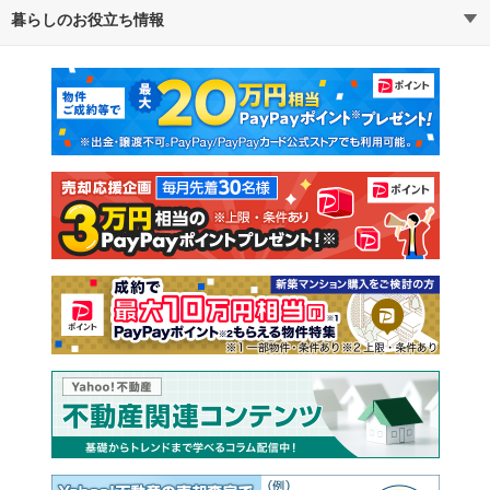
暮らしのお役立ち情報
不動産・住宅
賃貸住宅
通勤・通学時間から探す
地図から探す
マンションカタログ
教えて！住まいの先生
新築マンション
中古マンション
新築一戸建て
中古一戸建て
注文住宅
土地
売却査定