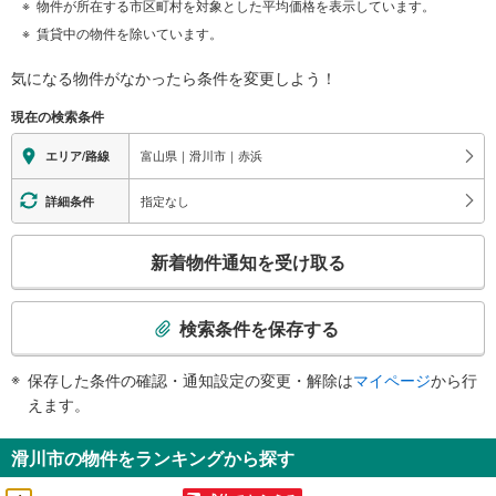
物件が所在する市区町村を対象とした平均価格を表示しています。
賃貸中の物件を除いています。
気になる物件がなかったら
条件を変更しよう！
現在の検索条件
富山県｜滑川市｜赤浜
エリア/路線
指定なし
詳細条件
こ
新着物件通知を受け取る
の
検
索
検索条件を保存する
条
件
保存した条件の確認・通知設定の変更・解除は
マイページ
から行
で
えます。
通
知
滑川市の物件をランキングから探す
を
受