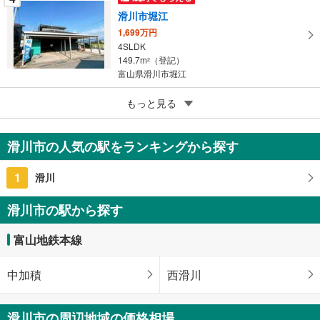
滑川市堀江
1,699万円
4SLDK
149.7m
（登記）
2
富山県滑川市堀江
5
もっと見る
成約でもらえる
滑川市有金
1,899万円
滑川市の人気の駅をランキングから探す
4SLDK
121.72m
2
1
滑川
富山県滑川市有金
滑川市の駅から探す
富山地鉄本線
中加積
西滑川
滑川市の周辺地域の価格相場