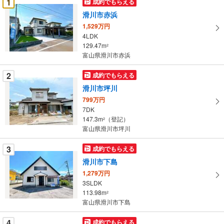
1
成約でもらえる
け
滑川市赤浜
取
1,529万円
る
4LDK
・
129.47m
2
条
富山県滑川市赤浜
件
を
2
成約でもらえる
マ
滑川市坪川
イ
799万円
ペ
7DK
ー
147.3m
（登記）
2
富山県滑川市坪川
ジ
に
3
成約でもらえる
保
滑川市下島
存
す
1,279万円
3SLDK
る
113.98m
2
富山県滑川市下島
4
成約でもらえる