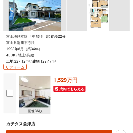
富山地鉄本線 「中加積」駅 徒歩22分
富山県滑川市赤浜
1993年6月（築34年）
4LDK / 地上2階建
土地
227.12m
/
建物
129.47m
2
2
リフォーム
1,529万円
成約でもらえる
画像
36
枚
カチタス魚津店