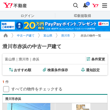
Yahoo!不動産
検索
通知
i
ログイン
ID新規取得
中古一戸建て
富山県
滑川市
赤浜の物件一覧
滑川市赤浜の中古一戸建て
富山県｜滑川市｜赤浜
条件変更
おすすめ順
検索条件保存
通知設定
1
件
すべての物件をチェックする
滑川市赤浜