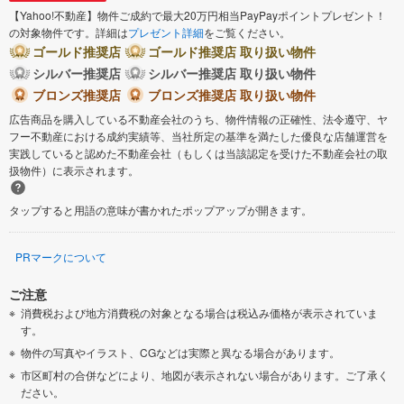
【Yahoo!不動産】物件ご成約で最大20万円相当PayPayポイントプレゼント！
の対象物件です。詳細は
プレゼント詳細
をご覧ください。
ゴールド推奨店
ゴールド推奨店 取り扱い物件
シルバー推奨店
シルバー推奨店 取り扱い物件
ブロンズ推奨店
ブロンズ推奨店 取り扱い物件
広告商品を購入している不動産会社のうち、物件情報の正確性、法令遵守、ヤ
フー不動産における成約実績等、当社所定の基準を満たした優良な店舗運営を
実践していると認めた不動産会社（もしくは当該認定を受けた不動産会社の取
扱物件）に表示されます。
タップすると用語の意味が書かれたポップアップが開きます。
PRマークについて
ご注意
消費税および地方消費税の対象となる場合は税込み価格が表示されていま
す。
物件の写真やイラスト、CGなどは実際と異なる場合があります。
市区町村の合併などにより、地図が表示されない場合があります。ご了承く
ださい。